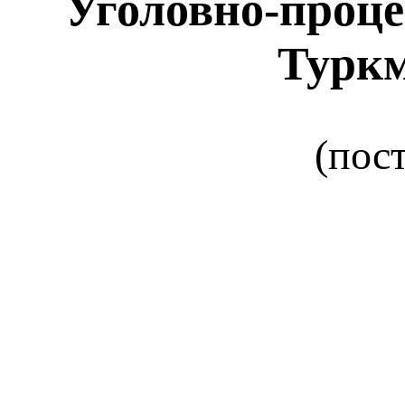
Уголовно-проце
Туркм
(пос