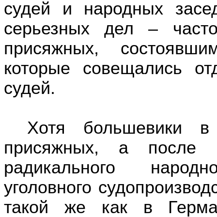
судей и
народных засе
серьезных дел –
част
присяжных,
состоявши
которые
совещались
от
судей.
Хотя
большевики
в
присяжных,
а после 
радикального
народн
уголовного судопроизвод
такой же как
в Герман