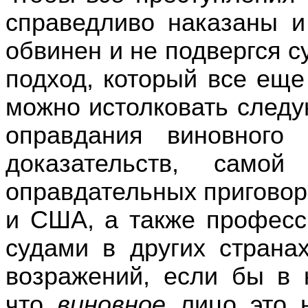
справедливо
наказаны и
обвинен и не подвергся 
подход,
который все еще 
можно
истолковать след
оправдания
виновного
доказательств
,
самой 
оправдательных приговор
и
США
, а также
професс
судами
в других странах
возражений
, если бы в
что
виновное
лицо это н