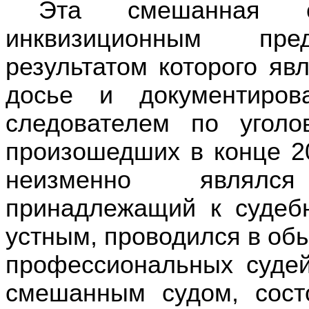
Эта
смешанная с
инквизиционным
пре
результатом которого яв
досье и документиров
следователем по
угол
произошедших в
конце 2
неизменно являлся
принадлежащий к
судеб
устным
, проводился в
обы
профессиональных суде
смешанным
судом, сос