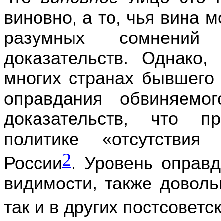
виновно
, а то,
чья вина
м
разумных сомнений
доказательств.
Однако,
многих
странах бывшего
оправдания
обвиняемог
доказательств
, что пр
политике
«
отсутстви
2
России
. Уровень
оправд
видимости, также
доволь
так и
в
других пост
советс