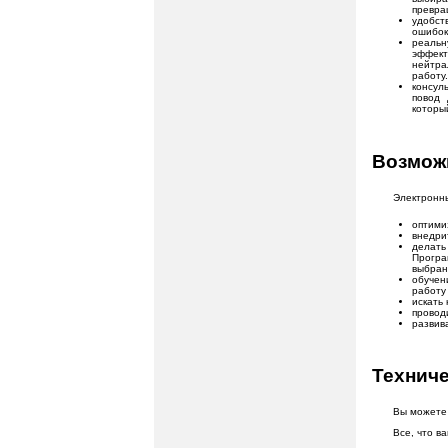
превра
удобст
ошибок
реальн
эффект
нейтра
работу.
консул
повод 
которы
Возмож
Электронны
оптими
внедри
делать
Програ
выбран
обучен
работу
искать
провод
развив
Технич
Вы можете 
Все, что в