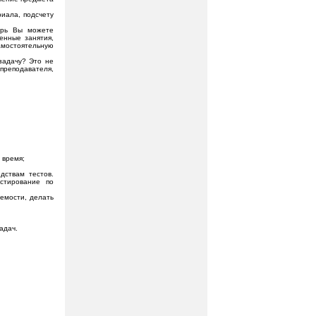
риала, подсчету
перь Вы можете
енные занятия,
амостоятельную
задачу? Это не
преподавателя,
 время;
дствам тестов.
стирование по
емости, делать
адач.