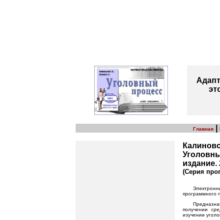
Адапт
эт
|
Главная
Калиновск
Уголовны
издание. 
(Серия пр
Электронн
программного п
Предназна
получении сре
изучении уголо