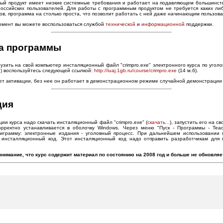
ый продукт имеет низкие системные требования и работает на подавляющем большинст
оссийских пользователей. Для работы с программным продуктом не требуется каких ли
ов, программа на столько проста, что позволит работать с ней даже начинающим пользов
омент вы можете воспользоваться службой
технической
и
информационной
поддержки.
ка программы
узить на свой компьютер инсталяционный файл "crimpro.exe" электронного курса по угол
г.) воспользуйтесь следующей ссылкой:
http://iuaj.1gb.ru/course/crimpro.exe
(14 м.б).
ет активации, без нее он работает в демонстрационном режиме случайной демонстрации
ция
ции курса надо скачать инсталяционный файл "crimpro.exe" (
скачать...
), запустить его на с
орректно устанавливается в оболочку Windows. Через меню "Пуск - Программы - Teac
оиграмму: электронные издания - уголовный процесс. При дальнейшем использовании
инсталляционный код. Этот инсталяционный код надо отправить разработчикам для 
внимание, что курс содержит материал по состоянию на 2008 год и больше не обновляе