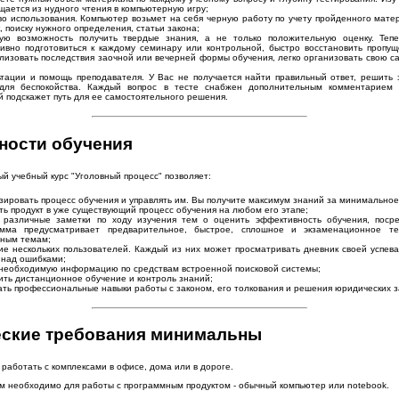
щается из нудного чтения в компьютерную игру;
во использования. Компьютер возьмет на себя черную работу по учету пройденного мате
, поиску нужного определения, статьи закона;
ую возможность получить твердые знания, а не только положительную оценку. Те
ивно подготовиться к каждому семинару или контрольной, быстро восстановить пропущ
лизовать последствия заочной или вечерней формы обучения, легко организовать свою с
ьтации и помощь преподавателя. У Вас не получается найти правильный ответ, решить 
для беспокойства. Каждый вопрос в тесте снабжен дополнительным комментарием 
й подскажет путь для ее самостоятельного решения.
ности обучения
й учебный курс "Уголовный процесс" позволяет:
зировать процесс обучения и управлять им. Вы получите максимум знаний за минимальное
ть продукт в уже существующий процесс обучения на любом его этапе;
 различные заметки по ходу изучения тем o оценить эффективность обучения, посре
мма предусматривает предварительное, быстрое, сплошное и экзаменационное те
ным темам;
ие нескольких пользователей. Каждый из них может просматривать дневник своей успева
 над ошибками;
 необходимую информацию по средствам встроенной поисковой системы;
ить дистанционное обучение и контроль знаний;
ать профессиональные навыки работы с законом, его толкования и решения юридических з
еские требования минимальны
работать с комплексами в офисе, дома или в дороге.
ам необходимо для работы с программным продуктом - обычный компьютер или notebook.