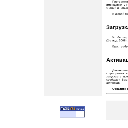
Программн
имеющихся у Р
знаний и навык
В любой м
Загруз
Чтобы загр
(2-е изд. 2008 
Курс требу
Актива
Для актива
- программа к
запускаете пр
сообщает Вам 
активации.
Обратите 