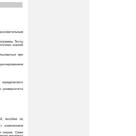
бразовательным
ограммы. Тесты
таточных знаний
льзоваться при
цензированием
 юридического
о университета
ий, пособие по
 с изменением
им лицом. Сами
чение предмета