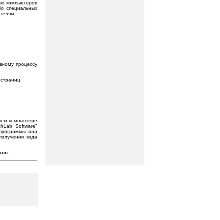
ве компьютеров
бо специальных
ателям.
овному процессу
 страниц.
воем компьютере
hLab Software"
 программы она
получения кода
тся.