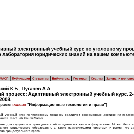
ивный электронный учебный курс по уголовному проц
о лаборатория юридических знаний на вашем компьют
|
|
|
|
|
|
МАСП
Публикации
Студентам
Библиотека
Гостевая
Ссылки
Законы и юрново
ий К.Б., Пугачев А.А.
й процесс: Адаптивный электронный учебный курс. 2-
2008.
ограмм
"Информационные технологии и право")
TeachLab
ый учебный курс по уголовному процессу реализует современные достижения педаго
акета TeachLab CourseMaster.
чен для студентов и преподавателей юридических вузов и факультетов. Может быть и
днего юридического образования, а также практикующими юристами и всеми, кто з
вно-процессуального права.