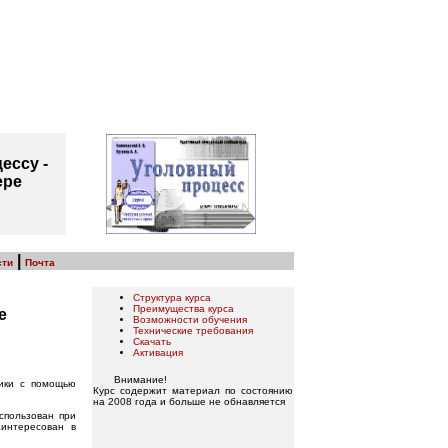
ессу -
ере
|
сти
Почта
Структура курса
Преимущества курса
е
Возможности обучения
Технические требования
Скачать
Активация
Внимание!
гики с помощью
Курс содержит материал по состоянию
на 2008 года и больше не обнавляется
спользован при
аинтересован в