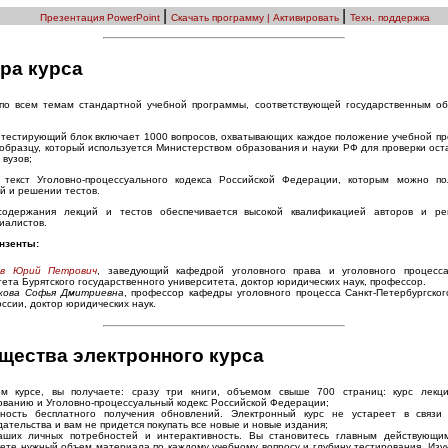
|
|
Презентация PowerPoint
Скачать программу
| Активировать
Техн. поддержка
ра курса
 по всем темам стандартной учебной программы, соответствующей государственным о
 тестирующий блок включает 1000 вопросов, охватывающих каждое положение учебной пр
образцу, который используется Министерством образования и науки РФ для проверки ос
 вузов;
 текст Уголовно-процессуального кодекса Российской Федерации, которым можно по
й и решении тестов.
содержания лекций и тестов обеспечивается высокой квалификацией авторов и ре
иалистов.
нзенты:
ев Юрий Петрович
, заведующий кафедрой уголовного права и уголовного процесса
тета Бурятского государственного университета, доктор юридических наук, профессор.
кова Софья Дмитриевна
, профессор кафедры уголовного процесса Санкт-Петербургског
ссии, доктор юридических наук.
щества электронного курса
м курсе, вы получаете: сразу три книги, объемом свыше 700 страниц: курс лекц
ованию и Уголовно-процессуальный кодекс Российской Федерации;
ность бесплатного получения обновлений. Электронный курс не устареет в связи
дательства и вам не придется покупать все новые и новые издания;
аших личных потребностей и интерактивность. Вы становитесь главным действующ
ете нужный объем материала по каждому учебному вопросу и глубину тестирования. Изу