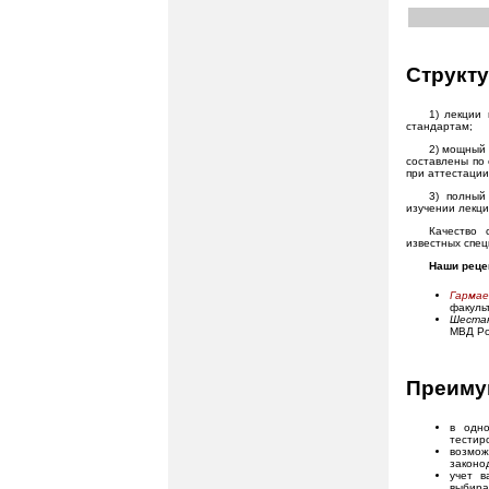
Структу
1) лекции
стандартам;
2) мощный
составлены по 
при аттестации
3) полный
изучении лекци
Качество 
известных спец
Наши реце
Гарма
факуль
Шеста
МВД Ро
Преиму
в одно
тестир
возмож
законо
учет в
выбира