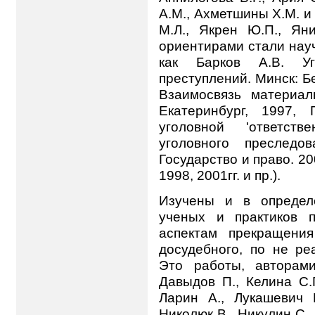
A.M., Ахметшины Х.М. и Н
М.Л., Якрен Ю.П., Ян
ориентирами стали нау
как Барков А.В. У
преступлений. Минск: Бе
Взаимосвязь материал
Екатеринбург, 1997,
уголовной 'ответст
уголовного преследо
Государство и право. 20
1998, 2001гг. и пр.).
Изучены и в определ
ученых и практиков 
аспектам прекращени
досудебного, по не р
Это работы, авторам
Давыдов П., Келина С.Г
Ларин А., Лукашевич В
Николюк В., Никулин С.,