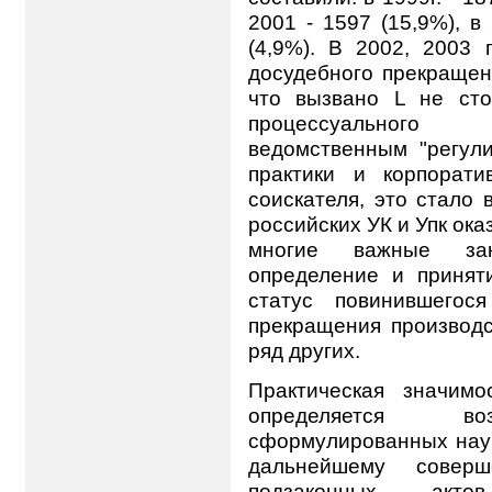
2001 - 1597 (15,9%), в
(4,9%). В 2002, 2003 
досудебного прекращени
что вызвано L не сто
процессуального з
ведомственным "регул
практики и корпорат
соискателя, это стало
российских УК и Упк ок
многие важные зак
определение и приняти
статус повинившегос
прекращения производс
ряд других.
Практическая значимо
определяется воз
сформулированных нау
дальнейшему соверше
подзаконных акто