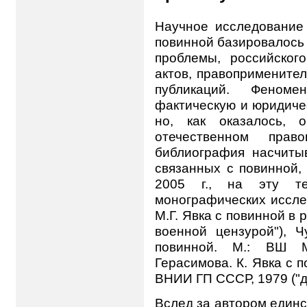
Научное исследование 
повинной базировалось
проблемы, российского
актов, правопримените
публикаций. Феном
фактическую и юридиче
но, как оказалось, 
отечественном право
библиография насчитыв
связанных с повинной, 
2005 г., на эту те
монографических иссле
М.Г. Явка с повинной в 
военной цензурой"), 
повинной. М.: ВШ М
Герасимова. К. Явка с по
ВНИИ ГП СССР, 1979 ("д
Вслед за автором единс