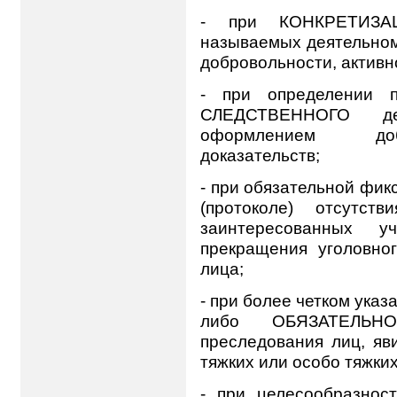
- при КОНКРЕТИЗАЦ
называемых деятельном 
добровольности, активн
- при определении п
СЛЕДСТВЕННОГО де
оформлением доб
доказательств;
- при обязательной ф
(протоколе) отсутст
заинтересованных у
прекращения уголовно
лица;
- при более четком ук
либо ОБЯЗАТЕЛЬНО
преследования лиц, яв
тяжких или особо тяжки
- при целесообразн