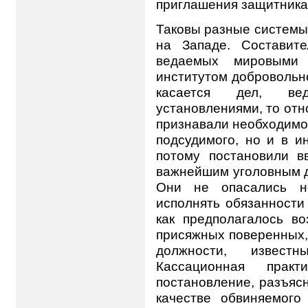
приглашения защитника
Таковы разные системы
на Западе. Составит
ведаемых мировыми у
институтом добровольн
касается дел, ве
установлениями, то отн
признавали необходимос
подсудимого, но и в и
потому постановили в
важнейшим уголовным де
Они не опасались не
исполнять обязанности
как предполагалось во
присяжных поверенных, 
должности, известн
Кассационная прак
постановление, разъясн
качестве обвиняемого