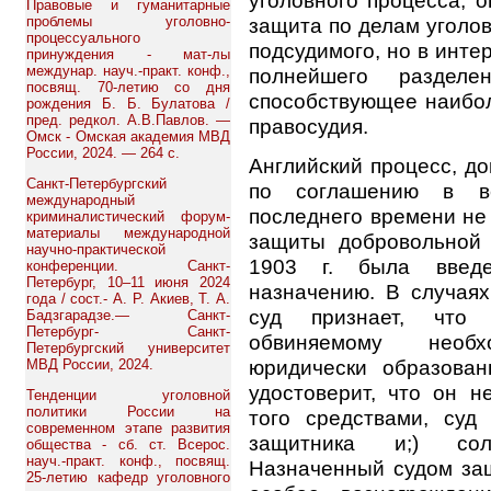
уголовного процесса; о
Правовые и гуманитарные
проблемы уголовно-
защита по делам уголов
процессуального
подсудимого, но в инте
принуждения - мат-лы
междунар. науч.-практ. конф.,
полнейшего разделе
посвящ. 70-летию со дня
способствующее наибол
рождения Б. Б. Булатова /
пред. редкол. А.В.Павлов. —
правосудия.
Омск - Омская академия МВД
России, 2024. — 264 с.
Английский процесс, д
Санкт-Петербургский
по соглашению в в
международный
последнего времени не
криминалистический форум-
материалы международной
защиты добровольной 
научно-практической
1903 г. была введ
конференции. Санкт-
Петербург, 10–11 июня 2024
назначению. В случаях
года / сост.- А. Р. Акиев, Т. А.
суд признает, что 
Бадзгарадзе.— Санкт-
Петербург- Санкт-
обвиняемому необ
Петербургский университет
юридически образова
МВД России, 2024.
удостоверит, что он н
Тенденции уголовной
политики России на
того средствами, суд
современном этапе развития
защитника и;) сол
общества - сб. ст. Всерос.
науч.-практ. конф., посвящ.
Назначенный судом защ
25-летию кафедр уголовного