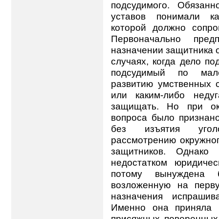
подсудимого. Обязанн
уставов понимали ка
которой должно сопро
Первоначально пред
назначении защитника о
случаях, когда дело по
подсудимый по мало
развитию умственных с
или каким-либо неду
защищать. Но при ок
вопроса было признано
без изъятия угол
рассмотрению окружног
защитников. Однако 
недостатком юридиче
потому вынуждена б
возложенную на перв
назначения испрашив
Именно она приняла в
присяжных поверенных