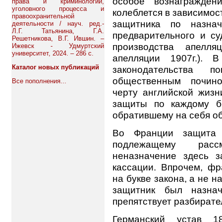
особое вознагражден
права и криминологии,
уголовного процесса и
колеблется в зависимос
правоохранительной
защитника по назнач
деятельности / науч. ред.-
Л.Г. Татьянина, Г.А.
предварительного и су
Решетникова, В.Г. Ившин. –
производства апелля
Ижевск - Удмуртский
университет, 2024. – 286 с.
апелляции 1907г.). 
Каталог новых публикаций
законодательства п
общественным почино
Все пополнения...
черту английской жиз
защиты по каждому б
обратившему на себя о
Во Франции защита 
подлежащему расс
неназначение здесь 
кассации. Впрочем, фр
на букве закона, а не н
защитник был назна
препятствует разбирате
Германский устав 1