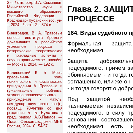
2 ч. / отв. ред. В.А. Семенцов-
Глава 2. ЗАЩ
Министерство науки и
высшего образования
Российской Федерации. -
ПРОЦЕССЕ
Краснодар- Кубанский гос. ун-
т, 2024 - Часть 2. - 374 с.
184. Виды судебного 
Виноградов, В. А. Правовые
основы института бремени
доказывания в российском
Формальная защит
уголовном процессе -
необходимая.
исторические, теоретические
и прикладные аспекты -
научно-практическое пособие
Защита добровольн
— Москва, 2024. — 192 с.
подсудимого, причем з
Калиновский К. Б. Меры
обвиняемым - и тогда г
пресечения- роль
соглашению, или же он 
психического и физического
принуждения // Правовые и
- и тогда говорят о доб
гуманитарные проблемы
уголовно-процессуального
Под защитой необх
принуждения - мат-лы
междунар. науч.-практ. конф.,
назначаемая независ
посвящ. 70-летию со дня
подсудимого, в силу т
рождения Б. Б. Булатова /
пред. редкол. А.В.Павлов. —
основании состоявше
Омск - Омская академия МВД
необходимая есть 
России, 2024. С. 54-57.