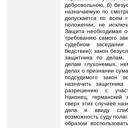
добровольною, б) безу
назначаемую по смотр
допускается по всем 
положении, не исключ
Защита необходимая об
требованию самого зак
судебном заседании
бедствии); закон безус
защитника по делам,
делам глухонемых, н
делах о признании сума
подсудимого закон в
назначить защитника
разрешению с участ
Наконец, германский 
сверх этих случаев наз
дела и ввиду слаб
возможность суду полаг
образом воспользова