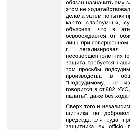
обязан назначить ему з
этом не ходатайствовал
делала затем попытки п
как-то: слабоумных, с
объясняя, что в эти
освобождается от обя
лишь при совершенном н
г. легализировал 
несовершеннолетних (ст
защита требуется наши
том просьбы подсудим
производства в общ
"Подсудимому, не и
говорится в ст.882 УУС
палаты", даже без хода
Сверх того и независи
щитника по доброво
председателя суда пр
защитника ех officio