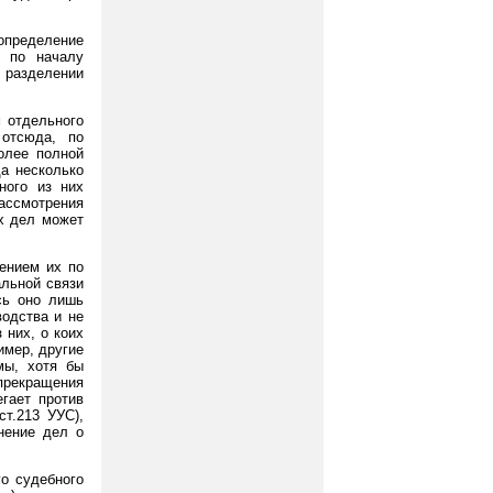
определение
 по началу
 разделении
 отдельного
 отсюда, по
олее полной
да несколько
ного из них
ассмотрения
их дел может
ением их по
альной связи
есь оно лишь
водства и не
 них, о коих
имер, другие
мы, хотя бы
 прекращения
егает против
т.213 УУС),
нение дел о
о судебного