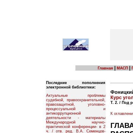
|
|
Главная
МАСП
Последние пополнения
электронной библиотеки:
Фоницкий
Актуальные проблемы
Курс уго
судебной, правоохранительной,
Т. 2. / Под
правозащитной, уголовно-
процессуальной и
антикоррупционной
К оглавлен
деятельности - материалы
Международной научно-
ГЛАВА
практической конференции- в 2
ч. / отв. ред. В.А. Семенцов-