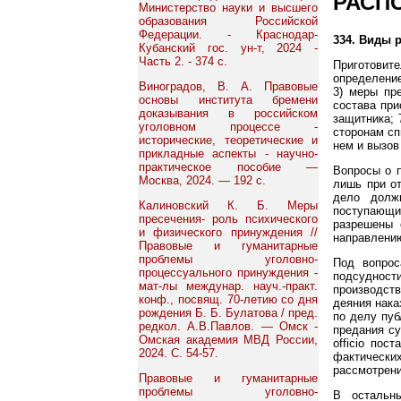
РАСП
Министерство науки и высшего
образования Российской
Федерации. - Краснодар-
334. Виды 
Кубанский гос. ун-т, 2024 -
Часть 2. - 374 с.
Приготовит
определение
Виноградов, В. А. Правовые
3) меры пр
основы института бремени
состава при
доказывания в российском
защитника; 
уголовном процессе -
сторонам сп
исторические, теоретические и
нем и вызов
прикладные аспекты - научно-
практическое пособие —
Вопросы о п
Москва, 2024. — 192 с.
лишь при о
дело долж
Калиновский К. Б. Меры
поступающи
пресечения- роль психического
разрешены 
и физического принуждения //
направлению
Правовые и гуманитарные
проблемы уголовно-
Под вопрос
процессуального принуждения -
подсудност
мат-лы междунар. науч.-практ.
производств
конф., посвящ. 70-летию со дня
деяния нака
рождения Б. Б. Булатова / пред.
по делу пуб
редкол. А.В.Павлов. — Омск -
предания су
Омская академия МВД России,
оfficio пос
2024. С. 54-57.
фактически
рассмотрени
Правовые и гуманитарные
проблемы уголовно-
В остальн