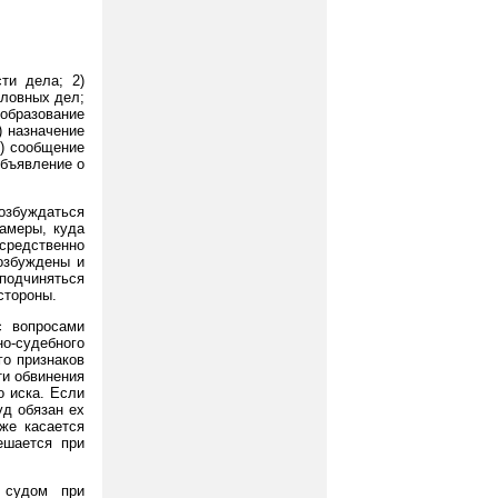
ти дела; 2)
оловных дел;
образование
) назначение
8) сообщение
объявление о
возбуждаться
амеры, куда
редственно
озбуждены и
подчиняться
стороны.
с вопросами
о-судебного
го признаков
ти обвинения
о иска. Если
уд обязан ех
 же касается
ешается при
 судом при