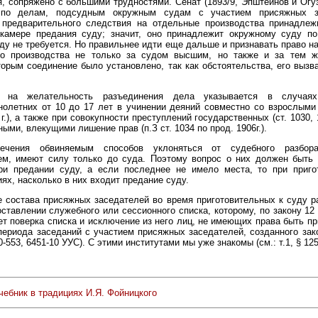
, сопряжено с большими трудностями. Сенат (1893/9, Эпштейнов и Огу
 по делам, подсудным окружным судам с участием присяжных за
 предварительного следствия на отдельные производства принадлеж
 камере предания суду; значит, оно принадлежит окружному суду по
ду не требуется. Но правильнее идти еще дальше и признавать право н
го производства не только за судом высшим, но также и за тем 
торым соединение было установлено, так как обстоятельства, его вызв
о на желательность разъединения дела указывается в случаях
олетних от 10 до 17 лет в учинении деяний совместно со взрослыми 
 г.), а также при совокупности преступлений государственных (ст. 1030, 
ыми, влекущими лишение прав (п.З ст. 1034 по прод. 1906г.).
ечения обвиняемым способов уклоняться от судебного разбора
ем, имеют силу только до суда. Поэтому вопрос о них должен быть 
ри предании суду, а если последнее не имело места, то при приго
ях, насколько в них входит предание суду.
 состава присяжных заседателей во время приготовительных к суду 
оставлении служебного или сессионного списка, которому, по закону 12 
т поверка списка и исключение из него лиц, не имеющих права быть п
периода заседаний с участием присяжных заседателей, созданного за
50-553, 6451-10 УУС). С этими институтами мы уже знакомы (см.: т.1, § 125
чебник в традициях И.Я. Фойницкого