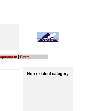
|
 юрновости
Почта
Non-existent category