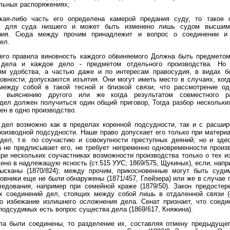
льных распоряжениях;
кая-либо часть его определена камерой предания суду, то такое 
но для суда низшего и может быть изменено лишь судом высшим
ния. Сюда между прочим принадлежит и вопрос о соединении и
ел.
его правила виновность каждого обвиняемого Должна быть предметом
 дела и каждое дело - предметом отдельного производства. Но
ям удобства, а частью даже и по интересам правосудия, в видах б
овности, допускаются изъятия. Они могут иметь место в случаях, ког
между собой в такой тесной и близкой связи, что рассмотрение од
т выяснению другого или же когда результатом совместного р
дел должен получиться один общий приговор, Тогда разбор нескольк
ен в одно производство.
 дел возможно как в пределах коренной подсудности, так и с расшир
оизводной подсудности. Наше право допускает его только при матери
дел, т.е. по соучастию и совокупности преступных деяний; но и зд
а не предписывает его, не требует непременно одновременности произ
ри нескольких соучастниках возможности производства только о тех из
ено в надлежащую ясность (ст.515 УУС; 1869/575, Щукиных), если, напр
ысканы (1870/824); между прочим, прикосновенные могут быть суди
овники еще не были обнаружены (1871/457, Глейзера) или же в случае
едования, например при семейной краже (1879/50). Закон предостер
х соединений дел, стоящих между собой лишь в отдаленной связи (с
во избежание излишнего осложнения дела. Сенат признает, что соеди
подсудимых есть вопрос существа дела (1869/617, Княжина).
ла были соединены, то разделение их, составляя отмену предыдущег