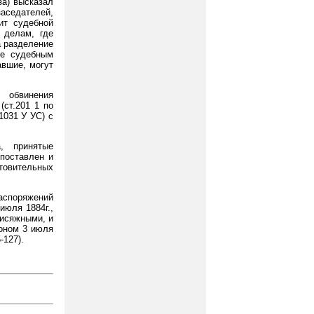
за) высказал
седателей,
ит судебной
 делам, где
а разделение
же судебным
авшие, могут
 обвинения
(ст.201 1 по
1031 У УС) с
, принятые
поставлен и
товительных
распоряжений
июля 1884г.,
рисяжными, и
коном 3 июля
-127).