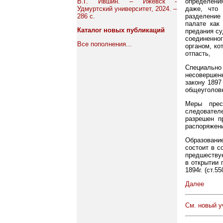
В.Г. Ившин. – Ижевск -
определения
Удмуртский университет, 2024. –
даже, что
286 с.
разделение
палате как
Каталог новых публикаций
предания су
соединенно
Все пополнения...
органом, ко
отпасть,
Специальн
несовершенн
закону 1897
общеуголовн
Меры прес
следовател
разрешен п
распоряжени
Образование
состоит в с
предшествуе
в открытии 
1894г. (ст.5
Далее
См. новый у