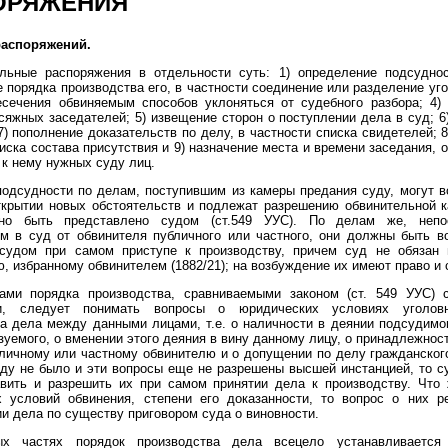
ОРЯЖЕНИЯ
распоряжений.
ельные распоряжения в отдельности суть: 1) определение подсуднос
 порядка производства его, в частности соединение или разделение уг
есечения обвиняемым способов уклоняться от судебного разбора; 4) 
сяжных заседателей; 5) извещение сторон о поступлении дела в суд; 6
7) пополнение доказательств по делу, в частности списка свидетелей; 
иска состава присутствия и 9) назначение места и времени заседания, 
 к нему нужных суду лиц.
одсудности по делам, поступившим из камеры предания суду, могут 
ткрытии новых обстоятельств и подлежат разрешению обвинительной к
но быть представлено судом (ст.549 УУС). По делам же, непос
м в суд от обвинителя публичного или частного, они должны быть в
судом при самом приступе к производству, причем суд не обязан 
, избранному обвинителем (1882/21); на возбуждение их имеют право и 
ами порядка производства, сравниваемыми законом (ст. 549 УУС) 
и, следует понимать вопросы о юридических условиях уголовн
а дела между данными лицами, т.е. о наличности в деянии подсудимо
зуемого, о вменении этого деяния в вину данному лицу, о принадлежнос
личному или частному обвинителю и о допущении по делу гражданског
ду не было и эти вопросы еще не разрешены высшей инстанцией, то с
тавить и разрешить их при самом принятии дела к производству. Что
х условий обвинения, степени его доказанности, то вопрос о них р
и дела по существу приговором суда о виновности.
ых частях порядок производства дела всецело устанавливается