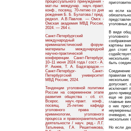
процессуального принуждения -
приготовите
мат-лы междунар. науч.-практ.
конф., посвящ. 70-летию со дня
но если ка
рождения Б. Б. Булатова / пред.
обязатель
редкол. А.В.Павлов. — Омск -
представле
Омская академия МВД России,
уголовных д
2024. — 264 с.
В виде общ
Санкт-Петербургский
уголовного
международный
соображени
криминалистический форум-
картины вин
материалы международной
дел стоят 
научно-практической
содействуе
конференции. Санкт-Петербург,
нескольких 
10–11 июня 2024 года / сост.- А.
быть соедин
Р. Акиев, Т. А. Бадзгарадзе.—
Санкт-Петербург- Санкт-
Соединение
Петербургский университет
правилам пр
МВД России, 2024.
нескольких 
допускает, 
Тенденции уголовной политики
исключает п
России на современном этапе
дело привед
развития общества - сб. ст.
еще не раз
Всерос. науч.-практ. конф.,
главные вин
посвящ. 25-летию кафедр
о них пресл
уголовного права и
неумеренны
криминологии, уголовного
очевидно, 
процесса и правоохранительной
нескольких 
деятельности / науч. ред.- Л.Г.
Татьянина, Г.А. Решетникова,
Но если де