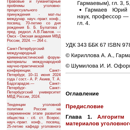
Правовые и гуманитарные
Гармаевым), гл. 3, 5,
проблемы уголовно-
Гармаев Юрий 
процессуального
принуждения - мат-лы
наук, профессор — г
междунар. науч.-практ. конф.,
гл. 4.
посвящ. 70-летию со дня
рождения Б. Б. Булатова /
пред. редкол. А.В.Павлов. —
Омск - Омская академия МВД
России, 2024. — 264 с.
УДК 343 ББК 67 ISBN 97
Санкт-Петербургский
международный
© Кириллова А. А., Гарм
криминалистический форум-
материалы международной
© Шумилова И. И. Офор
научно-практической
конференции. Санкт-
Петербург, 10–11 июня 2024
года / сост.- А. Р. Акиев, Т. А.
Бадзгарадзе.— Санкт-
Петербург- Санкт-
Петербургский университет
Оглавление
МВД России, 2024.
Тенденции уголовной
Предисловие
политики России на
современном этапе развития
Глава 1.
Алгоритм 
общества - сб. ст. Всерос.
науч.-практ. конф., посвящ.
материалов уголовног
25-летию кафедр уголовного