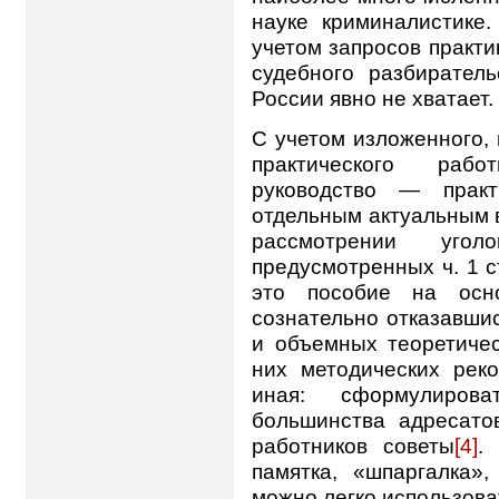
науке криминалистике.
учетом запросов практ
судебного разбиратель
России явно не хватает.
С учетом изложенного,
практического рабо
руководство — практ
отдельным актуальным 
рассмотрении уго
предусмотренных ч. 1 с
это пособие на осн
сознательно отказавши
и объемных теоретиче
них методических рек
иная: сформулиров
большинства адресато
работников советы
[4]
.
памятка, «шпаргалка»,
можно легко использоват