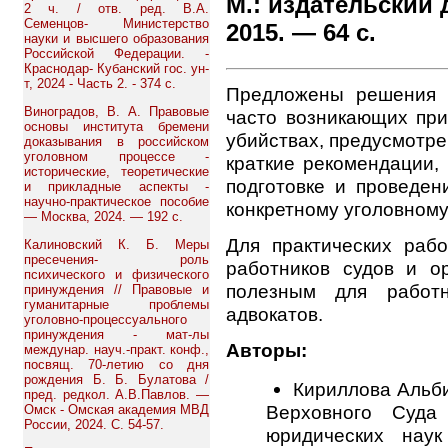
М.: издательский 
2 ч. / отв. ред. В.А.
Семенцов- Министерство
2015. — 64 с.
науки и высшего образования
Российской Федерации. -
Краснодар- Кубанский гос. ун-
т, 2024 - Часть 2. - 374 с.
Предложены решения о
Виноградов, В. А. Правовые
часто возникающих при
основы института бремени
убийствах, предусмотре
доказывания в российском
уголовном процессе -
краткие рекомендации,
исторические, теоретические
подготовке и проведен
и прикладные аспекты -
научно-практическое пособие
конкретному уголовному
— Москва, 2024. — 192 с.
Для практических рабо
Калиновский К. Б. Меры
пресечения- роль
работников судов и о
психического и физического
полезным для работн
принуждения // Правовые и
гуманитарные проблемы
адвокатов.
уголовно-процессуального
принуждения - мат-лы
Авторы:
междунар. науч.-практ. конф.,
посвящ. 70-летию со дня
рождения Б. Б. Булатова /
Кириллова Альб
пред. редкол. А.В.Павлов. —
Верховного Суда 
Омск - Омская академия МВД
России, 2024. С. 54-57.
юридических нау