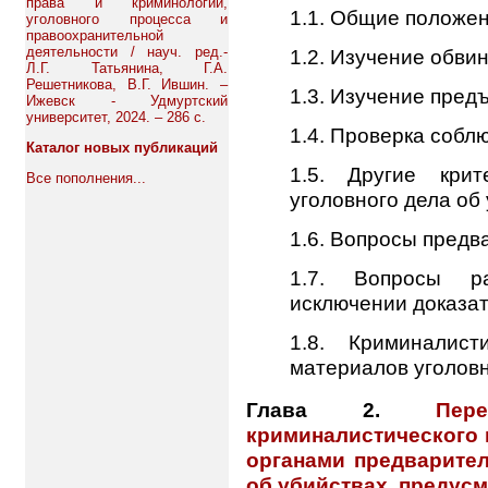
права и криминологии,
1.1. Общие положе
уголовного процесса и
правоохранительной
деятельности / науч. ред.-
1.2. Изучение обви
Л.Г. Татьянина, Г.А.
Решетникова, В.Г. Ившин. –
1.3. Изучение пред
Ижевск - Удмуртский
университет, 2024. – 286 с.
1.4. Проверка собл
Каталог новых публикаций
1.5. Другие крит
Все пополнения...
уголовного дела об
1.6. Вопросы предв
1.7. Вопросы р
исключении доказа
1.8. Криминалист
материалов уголовн
Глава 2.
Пер
криминалистического 
органами предварите
об убийствах, предусмо