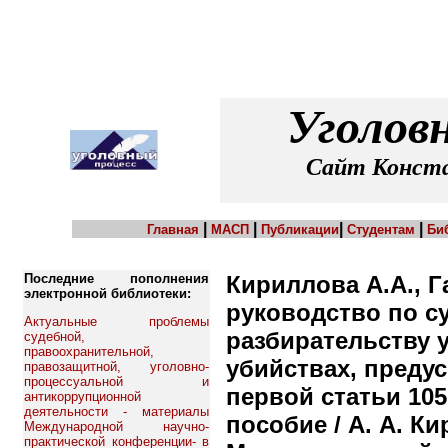
Уголов
Сайт Конста
|
|
|
|
Главная
МАСП
Публикации
Студентам
Би
Последние пополнения
Кириллова А.А., Г
электронной библиотеки:
руководство по с
Актуальные проблемы
разбирательству 
судебной,
правоохранительной,
убийствах, преду
правозащитной, уголовно-
процессуальной и
первой статьи 105
антикоррупционной
деятельности - материалы
пособие / А. А. К
Международной научно-
практической конференции- в