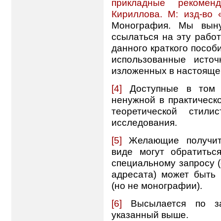
прикладные рекомен
Кириллова. М: изд-во
Монография. Мы выну
ссылаться на эту работ
данного краткого пособ
использованные исто
изложенных в настояще
[4]
Доступные в том 
ненужной в практическ
теоретической стили
исследования.
[5]
Желающие получить
виде могут обратитьс
специальному запросу 
адресата) может быть 
(но не монографии).
[6]
Высылается по за
указанный выше.