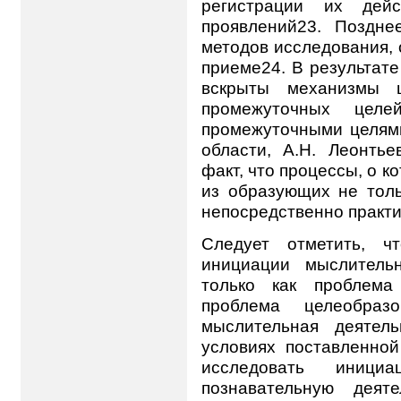
регистрации их дейс
проявлений23. Поздн
методов исследования,
приеме24. В результат
вскрыты механизмы ц
промежуточных цел
промежуточными целями
области, А.Н. Леонтье
факт, что процессы, о к
из образующих не толь
непосредственно практи
Следует отметить, ч
инициации мыслитель
только как проблема
проблема целеобразо
мыслительная деятел
условиях поставленной
исследовать иници
познавательную деяте