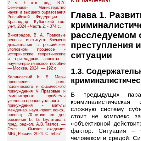
К оглавлению
2 ч. / отв. ред. В.А.
Семенцов- Министерство
науки и высшего образования
Глава 1. Развит
Российской Федерации. -
Краснодар- Кубанский гос.
криминалистиче
ун-т, 2024 - Часть 2. - 374 с.
расследуемом 
Виноградов, В. А. Правовые
основы института бремени
преступления 
доказывания в российском
уголовном процессе -
ситуации
исторические, теоретические
и прикладные аспекты -
научно-практическое пособие
— Москва, 2024. — 192 с.
1.3. Содержатель
Калиновский К. Б. Меры
криминалистичес
пресечения- роль
психического и физического
принуждения // Правовые и
В предыдущих пара
гуманитарные проблемы
криминалистическая 
уголовно-процессуального
принуждения - мат-лы
сложную систему субъ
междунар. науч.-практ. конф.,
посвящ. 70-летию со дня
стоит не комплекс з
рождения Б. Б. Булатова /
«объективной действит
пред. редкол. А.В.Павлов. —
Омск - Омская академия
фактор. Ситуация – 
МВД России, 2024. С. 54-57.
человеком и средой. Си