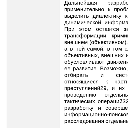
Дальнейшая разраб
применительно к проб
выделить диалектику к
динамической информа
При этом остается з
трансформации крими
внешнем (объективном),
а в ней самой, в том 
объективных, внешних 
обусловливают движени
ее развитие. Возможно
отбирать и систем
относящиеся к част
преступлений29, и их 
проведению отдельн
тактических операций3
разработку и соверше
информационно-поиск
расследования отдельны