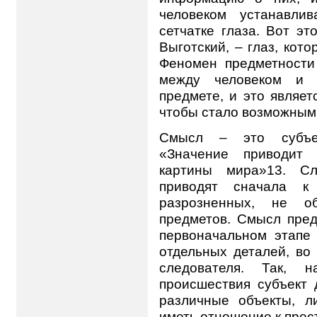
человеком устанавли
сетчатке глаза. Вот эт
Выготский, – глаз, кото
Феномен предметности 
между человеком и п
предмете, и это являе
чтобы стало возможным 
Смысл – это субъек
«Значение приводит 
картины мира»13. Сл
приводят сначала к
разрозненных, не о
предметов. Смысл пред
первоначальном этапе 
отдельных деталей, во
следователя. Так, 
происшествия субъект 
различные объекты, л
иметь отношение к прес