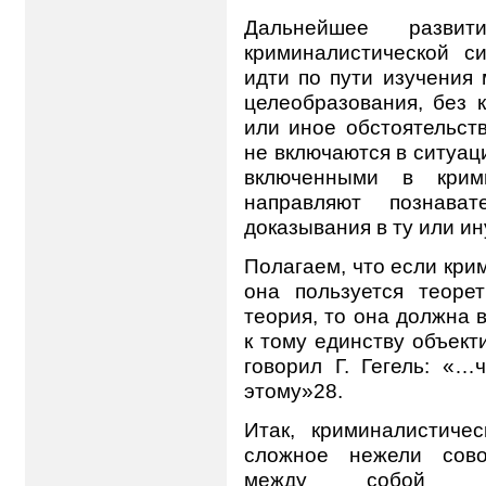
Дальнейшее разви
криминалистической с
идти по пути изучения
целеобразования, без 
или иное обстоятельст
не включаются в ситуац
включенными в крими
направляют познават
доказывания в ту или ин
Полагаем, что если кри
она пользуется теоре
теория, то она должна 
к тому единству объект
говорил Г. Гегель: «…
этому»28.
Итак, криминалистиче
сложное нежели сово
между собой объ