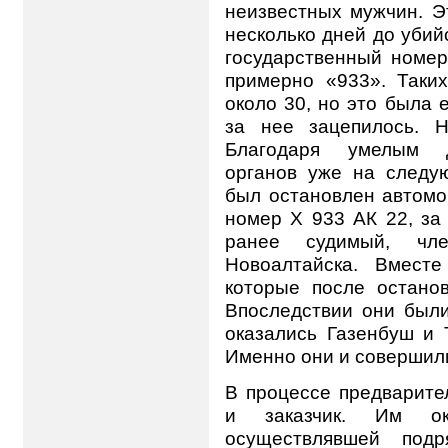
неизвестных мужчин. Э
несколько дней до убий
государственный номер
примерно «933». Таки
около 30, но это была 
за нее зацепилось. 
Благодаря умелым д
органов уже на следу
был остановлен автомо
номер Х 933 АК 22, за
ранее судимый, чле
Новоалтайска. Вмест
которые после останов
Впоследствии они был
оказались Газенбуш и 
Именно они и совершили
В процессе предварите
и заказчик. Им ок
осуществлявшей под