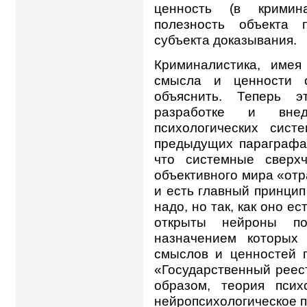
ценность (в кримин
полезность объекта 
субъекта доказывания.
Криминалистика, имея
смысла и ценности с
объяснить. Теперь э
разработке и вне
психологических сист
предыдущих параграфах
что системные сверхч
объективного мира «от
и есть главный принцип
надо, но так, как оно е
открыты нейроны под
назначением которых
смыслов и ценностей п
«Государственный реест
образом, теория псих
нейропсихологическое 