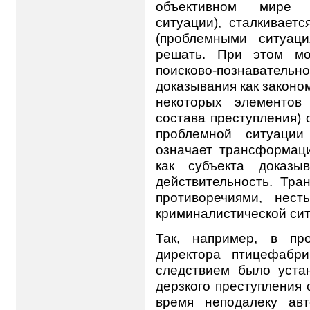
объективном мире (
ситуации), сталкивает
(проблемными ситуац
решать. При этом мо
поисково-познавате
доказывания как законо
некоторых элементов
состава преступления)
проблемной ситуации 
означает трансформац
как субъекта доказы
действительность. Тра
противоречиями, нест
криминалистической сит
Так, например, в пр
директора птицефабр
следствием было уста
дерзкого преступления
время неподалеку ав