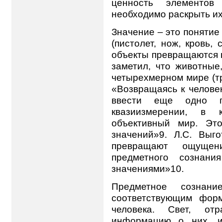
ценность элементов 
необходимо раскрыть и
Значение – это понятие 
(пистолет, нож, кровь, 
объекты превращаются 
заметил, что животные
четырехмерном мире (т
«Возвращаясь к человек
ввести еще одно 
квазиизмерении, в к
объективный мир. Эт
значений»9. Л.С. Выго
превращают ощуще
предметного сознани
значениями»10.
Предметное сознани
соответствующим фор
человека. Свет, от
информацию о них, и