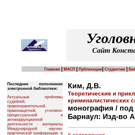
Уголов
Сайт Конста
|
|
|
|
Главная
МАСП
Публикации
Студентам
Би
Последние пополнения
Ким, Д.В.
электронной библиотеки:
Теоретические и прик
Актуальные проблемы
криминалистических с
судебной,
правоохранительной,
монография / под 
правозащитной, уголовно-
Барнаул: Изд-во Алт
процессуальной и
антикоррупционной
деятельности - материалы
Международной научно-
практической конференции- в