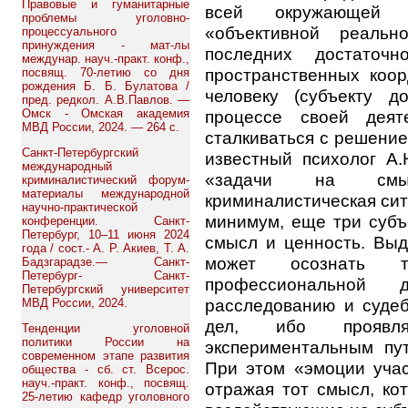
Правовые и гуманитарные
всей окружающей че
проблемы уголовно-
«объективной реальн
процессуального
принуждения - мат-лы
последних достаточ
междунар. науч.-практ. конф.,
пространственных коо
посвящ. 70-летию со дня
рождения Б. Б. Булатова /
человеку (субъекту 
пред. редкол. А.В.Павлов. —
процессе своей деят
Омск - Омская академия
МВД России, 2024. — 264 с.
сталкиваться с решение
Санкт-Петербургский
известный психолог А.
международный
«задачи на смыс
криминалистический форум-
материалы международной
криминалистическая сит
научно-практической
минимум, еще три субъ
конференции. Санкт-
Петербург, 10–11 июня 2024
смысл и ценность. Выд
года / сост.- А. Р. Акиев, Т. А.
может осознать 
Бадзгарадзе.— Санкт-
Петербург- Санкт-
профессиональной 
Петербургский университет
расследованию и судеб
МВД России, 2024.
дел, ибо проявл
Тенденции уголовной
политики России на
экспериментальным пу
современном этапе развития
При этом «эмоции учас
общества - сб. ст. Всерос.
науч.-практ. конф., посвящ.
отражая тот смысл, ко
25-летию кафедр уголовного