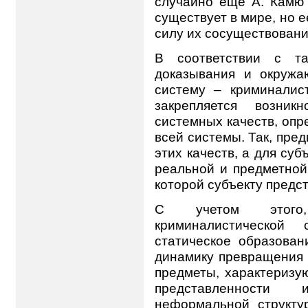
случайно еще А. Камю 
существует в мире, но ее
силу их сосуществовани
В соответствии с та
доказывания и окруж
систему – криминалис
закрепляется возник
системных качеств, оп
всей системы. Так, пре
этих качеств, а для су
реальной и предметной
которой субъекту предст
С учетом этого,
криминалистической
статическое образован
динамику превращения 
предметы, характеризу
представленности
неформальной структу