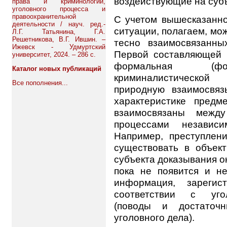
воздействующие на суб
права и криминологии,
уголовного процесса и
правоохранительной
С учетом вышесказанно
деятельности / науч. ред.-
ситуации, полагаем, мо
Л.Г. Татьянина, Г.А.
Решетникова, В.Г. Ившин. –
тесно взаимосвязанных
Ижевск - Удмуртский
Первой составляющей я
университет, 2024. – 286 с.
формальная (фор
Каталог новых публикаций
криминалистической
Все пополнения...
природную взаимосвяз
характеристике пред
взаимосвязаны межд
процессами независи
Например, преступлен
существовать в объект
субъекта доказывания он
пока не появится и не
информация, зарегис
соответствии с угол
(поводы и достаточ
уголовного дела).