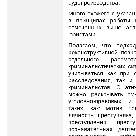
судопроизводства.
Много схожего с указа
в принципах работы 
отмеченных выше асп
юристами.
Полагаем, что подхо
реконструктивной позн
отдельного рассмо
криминалистических си
учитываться как при 
расследования, так и
криминалистов. С эти
можно раскрывать см
уголовно-правовых и 
таких, как: мотив пр
личность преступника,
преступления, прест
познавательная деяте
деятельности суб