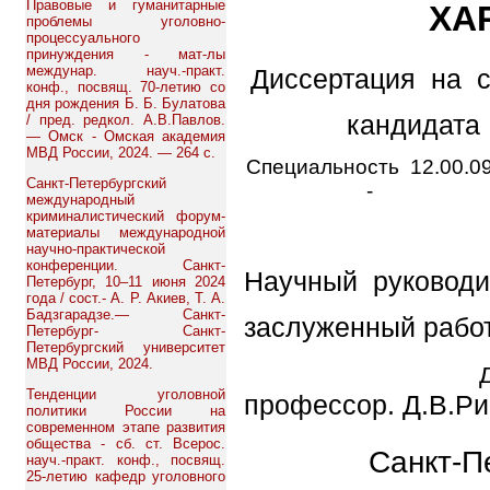
Правовые и гуманитарные
ХА
проблемы уголовно-
процессуального
принуждения - мат-лы
междунар. науч.-практ.
Диссертация на с
конф., посвящ. 70-летию со
дня рождения Б. Б. Булатова
кандидата
/ пред. редкол. А.В.Павлов.
— Омск - Омская академия
МВД России, 2024. — 264 с.
Специальность 12.00.0
Санкт-Петербургский
-
международный
криминалистический форум-
материалы международной
научно-практической
конференции. Санкт-
Научный руководи
Петербург, 10–11 июня 2024
года / сост.- А. Р. Акиев, Т. А.
Бадзгарадзе.— Санкт-
заслуженный рабо
Петербург- Санкт-
Петербургский университет
МВД России, 2024.
доктор юр
Тенденции уголовной
профессор. Д.В.Р
политики России на
современном этапе развития
общества - сб. ст. Всерос.
Санкт-П
науч.-практ. конф., посвящ.
25-летию кафедр уголовного