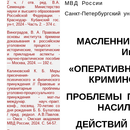
МВД России
2 ч. / отв. ред. В.А.
Семенцов- Министерство
науки и высшего образования
Санкт-Петербургский ун
Российской Федерации. -
Краснодар- Кубанский гос.
ун-т, 2024 - Часть 2. - 374 с.
Виноградов, В. А. Правовые
основы института бремени
МАСЛЕННИ
доказывания в российском
уголовном процессе -
И
исторические, теоретические
и прикладные аспекты -
научно-практическое пособие
— Москва, 2024. — 192 с.
«ОПЕРАТИВ
Калиновский К. Б. Меры
пресечения- роль
КРИМИН
психического и физического
принуждения // Правовые и
гуманитарные проблемы
уголовно-процессуального
ПРОБЛЕМЫ 
принуждения - мат-лы
междунар. науч.-практ.
НАСИ
конф., посвящ. 70-летию со
дня рождения Б. Б. Булатова
/ пред. редкол. А.В.Павлов.
— Омск - Омская академия
ДЕЙСТВИЙ
МВД России, 2024. С. 54-57.