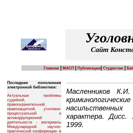
Уголов
Сайт Конста
|
|
|
|
Главная
МАСП
Публикации
Студентам
Би
Последние пополнения
электронной библиотеки:
Масленников К.И.
Актуальные проблемы
криминологически
судебной,
правоохранительной,
насильственных
правозащитной, уголовно-
процессуальной и
характера. Дисс. 
антикоррупционной
деятельности - материалы
1999.
Международной научно-
практической конференции- в