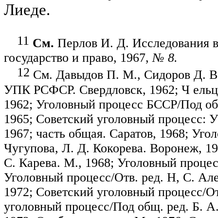
Лиеде
.
11
См.
Перлов И. Д. Исследования в 
государство и право, 1967,
№ 8.
12
См. Давыдов П. М., Сидоров Д. В.
УПК РСФСР. Свердловск, 1962; Ч ель­ц
1962; Уголовный процесс БССР/Под о
1965; Со­ветский уголовный процесс: 
1967; часть общая. Саратов, 1968; Уг
Чугупова
, Л. Д.
Кокорева
. Воронеж, 1
С.
Карева
. М., 1968; Уголовный процес
Уголовный процесс/Отв. ред. Н, С. Але
1972; Советский уголовный про­цесс
/О
уголовный процесс/Под общ
.
р
ед. Б. 