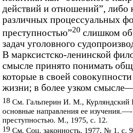
действий и отношений”, либо 
различных процес­суальных фо
20
преступностью”
слиш­ком об
задач уголовного судопроизвод
В марксистско-ленинской фил
смысле принято понимать общ
которые в своей совокупности
жизни; в более узком
смысле—
18
См. Гальперин И. М., Курляндский В
основные направления ее изучения
.—
преступностью. М., 1975, с. 12.
19
См. Соц. законность, 1977, № 1, с.