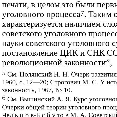
печати, в целом это были пер
7
уголовного процесса
. Та­ким 
характеризуется наличием сл
советского уголовного про­цес
науки советского уго­ловного 
постановление ЦИК и СНК ССС
революционной законности”,
5
См. Полянский Н. Н. Очерк развития 
1960, с. 12—20; Строгович М. С. У ист
законность, 1967, № 10.
6
См. Вышинский А. Я. Курс уголовного
Очерки общей теории уголовного проце
Чел
ь
ц
о
в-Б
с б
у
то в М. А. Советски