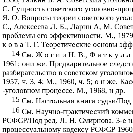
С. Сущность советского
уголовно-проц
Я. О. Вопросы теории со­ветского угол
С., Алек­сеева Л. Б., Ларин А, М. Сов
проблемы его эффективности. М., 197
к о в а Т. Г. Теоретические основы эфф
14
См. Ж о г и
и
Н. В., Ф а т к у л
л
1961; они же.
Прсдкарительное
следств
разбирательство в советском уголовном 
1957, ч. 3, 4; М., 1960, ч. 5; о
н
же. Кас
-у
головном процессе. М., 1968, и др.
15
См. Настольная книга судьи
/П
од
16
См. Научно-практический коммен
РСФСР/Под ред. Л. Н. Смирнова. 3-е из
процессуальному кодексу РСФСР 1960 г