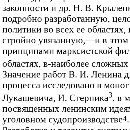
законности и др. Н. В. Крылен
подробно разработанную, цел
политики во всех ее областях,
стройно увязанную,
—и
в этом
принципами марк­систской фи
областях,
в-наиболее
сложных 
Значение работ В. И. Ленина д
процесса исследовано в моногр
3
Лукашевича, И. Стерника
, в 
посвященных ленинским идеям
4
уголовном судопроизводстве
.