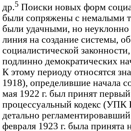
5
др.
Поиски новых форм социал
были сопряжены с немалыми тр
были удачными, но неуклонно 
линия на создание систе­мы, 
социалистической законности,
подлинно демо­кратических нач
К этому периоду относятся зн
1918), определившие начала со
мая 1922 г. был принят первы
процессуальный
кодекс (УПК 
детально регламентировавший 
февраля 1923 г. была принята 