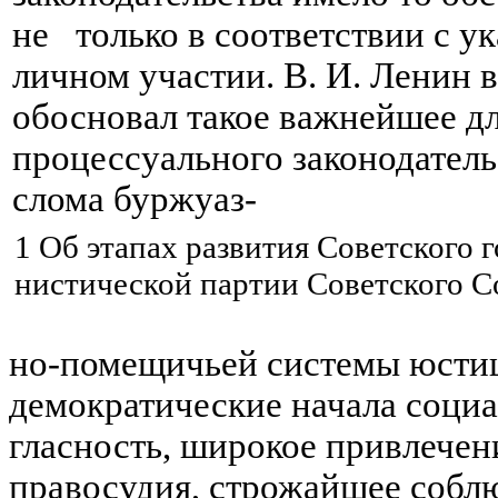
не только в соответствии с ук
личном участии. В. И. Ленин в
обосновал такое важнейшее дл
процессуального законо­дател
слома
буржуаз
-
1
О
б этапах развития Советского 
нистической партии Советского Сою
но-помещичьей
системы юстиц
демократические начала социа
гласность, широкое привлече
правосудия, строжайшее соблю