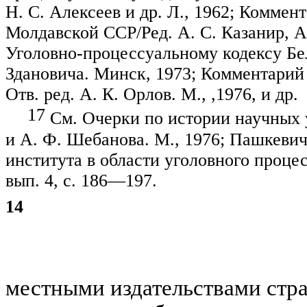
Н. С. Алексеев и др. Л., 1962; Коммен
Молдавской ССР/Ред. А. С.
Казанир
, 
Уголовно-процессуальному кодексу Бе
Здановича
. Минск, 1973; Комментари
О
тв. ред. А. К. Орлов. М., ,1976, и др.
17
См. Очерки по истории научных
и А. Ф.
Шебанова
. М., 1976; Пашкеви
института в области уголовного про­цес
вып
. 4, с. 186—197.
14
местными издательствами стра