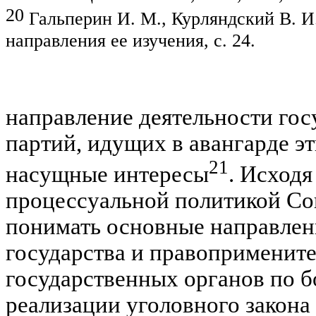
20
Гальперин И. М., Курляндский В. И
направлен
ия ее и
зучения, с. 24.
направление деятельности госу
партий, идущих в авангарде э
21
насущные интересы
.
Исходя 
процессуальной
политикой Сов
понимать основные направлен
государства и правопримените
государственных органов по б
реализации уголовного закона