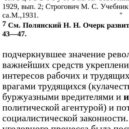
1929,
вып
. 2; Строгович М. С. Учебни
са.М.,1931. "
7
См. Полянский Н. Н. Очерк развити
43—47.
подчеркнувшее значение револ
важнейших средств укрепления
интересов рабочих и трудящих
врагами трудящихся (кулачес
буржуазными вредителями и
и
политической агентурой) и по
социалистической законнос­ти.
уголовного процесса была по­