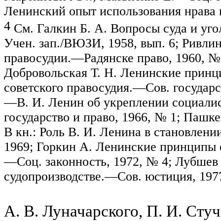
Ленинский опыт использования нрава
4
См. Галкин Б. А. Вопросы суда и угол
У
чен.
зап
./ВЮЗИ, 1958,
вып
. 6; Ривли
правосудии.
—
Р
адянске
право, 1960, №
Добровольская Т. Н. Ленинские принци
советского правосудия.
—С
ов. государ
—В. И. Ленин об укреплении социалис
государство и право, 1966, № 1; Паш
В кн.: Роль В. И. Ленина в становлени
1969;
Горкин
А. Ленинские принципы ор
—С
оц. законность, 1972, № 4;
Лубшев
судопроизводстве.—Сов. юстиция, 197
А. В. Луначарского, П. И.
Стуч