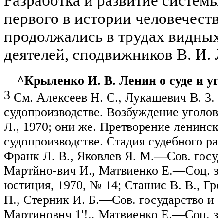
Разработка и развитие системы
первого в истории человечест
продолжались в трудах видны
деятелей, сподвижников В. И.
^Крыленко И. В. Ленин о суде и уго
3
См. Алексеев Н. С., Лукашевич В. 3.
судопроизводстве. Возбуждение уголов
Л., 1970; они же. Претворение ленин­с
судопроизводстве. Стадия судебного раз
Франк Л. В., Яков­лев Я. М.—Сов
.
г
осу
Мартйно-вич
И., Матвиенко Е.—Соц. з
юстиция, 1970, № 14;
Сташис
В. В., Г
П.,
Стерник
И. Б.—Сов. государство и 
Мартиновнч
1'!.,
Матвиенко Е.—Соц. з