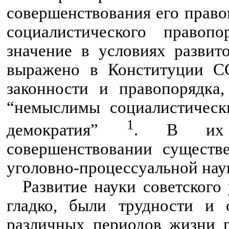
совершенствования его правов
социалистического правоп
значение в условиях развит
выражено в Конституции СС
законности и правопорядка,
“немыслимы социалистическ
1
демократия”
.
В их ст
совершенствовании существе
уголовно-процессуальной нау
Развитие науки советского 
гладко, были трудности и 
различных периодов жизни го