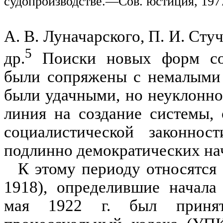
судопроизводстве.—Сов. юстиция, 197
А. В. Луначарского, П. И. Стуч
5
др.
Поиски новых форм соци
были сопряжены с немалыми т
были удачными, но неуклонно
линия на создание систе­мы
социалистической законнос
подлинно демо­кратических нач
К этому периоду относятся
1918), определившие начала 
мая 1922 г. был принят