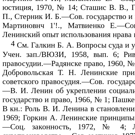
юстиция, 1970, № 14; Сташис В. В., 
П., Стерник И. Б.—Сов. государство и 
Мартиновнч 1'!., Матвиенко Е.—Со
Ленинский опыт использования нрава 
4
См. Галкин Б. А. Вопросы суда и у
Учен. зап./ВЮЗИ, 1958, вып. 6; Р
правосудии.—Радянске право, 1960, №
Добровольская Т. Н. Ленинские при
советского правосудия.—Сов. государ
—В. И. Ленин об укреплении социали
государство и право, 1966, № 1; Паш
В кн.: Роль В. И. Ленина в становлени
1969; Горкин А. Ленинские принципы о
—Соц. законность, 1972, № 4; 