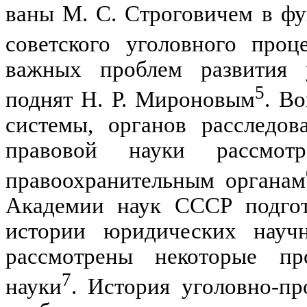
ваны М. С. Строговичем в ф
советского уголовного проц
важных проблем развития у
5
поднят Н. Р. Мироновым
. В
системы, органов расследов
правовой науки рассмот
правоохранительным органам
Академии наук СССР подгот
истории юридических нау
рассмотрены некоторые про
7
науки
. История уголовно-пр