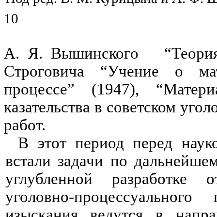
10
А. Я. Вышинского “Теория
Строговича “Учение о мат
процессе” (1947), “Матер
казательства в советском угол
работ.
В этот период перед науко
встали задачи по дальнейше
углубленной разработке о
уголовно-процессуальног
изыскания ведутся в напра