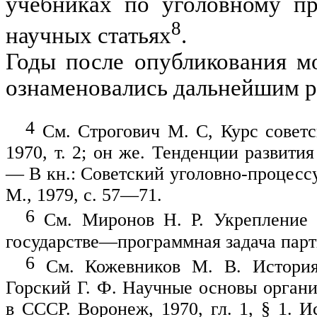
учебниках по уголовному пр
8
научных статьях
.
Годы после опубликования мо
ознаменовались дальнейшим р
4
См. Строгович М. С, Курс советск
1970, т. 2; он же. Тенденции развити
— В кн.: Советский уголовно-процесс
М., 1979, с. 57—71.
6
См. Миронов Н. Р. Укрепление 
государстве—программная задача парти
6
См. Кожевников М. В. История 
Горский Г. Ф. Научные основы органи
в СССР. Воронеж, 1970, гл. 1, § 1. И