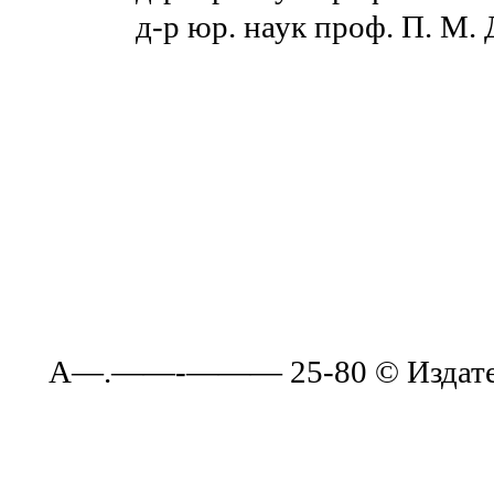
д-р юр. наук проф. П. М. Д
А—.——-——— 25-80 © Издатель