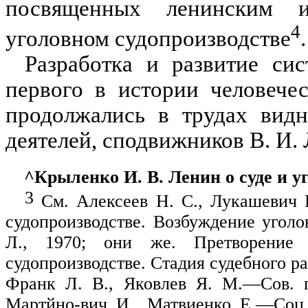
посвященных ленинским и
4
уголовном судопроизводстве
.
Разработка и развитие сис
первого в истории человечес
продолжались в трудах вид
деятелей, сподвижников В. И.
^Крыленко И. В. Ленин о суде и уго
3
См. Алексеев Н. С., Лукашевич В
судопроизводстве. Возбуждение уголо
Л., 1970; они же. Претворение 
судопроизводстве. Стадия судебного раз
Франк Л. В., Яков­лев Я. М.—Сов. 
Мартйно-вич И., Матвиенко Е.—Соц.