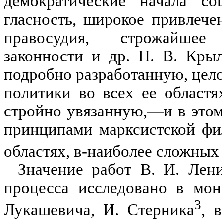
демократические начала соц
гласность, широкое привлеч
правосудия, строжайшее 
законности и др. Н. В. Кры
подробно разработанную, цел
политики во всех ее областя
стройно увязанную,—и в это
принципами марк­систской ф
областях, в-наиболее сложны
Значение работ В. И. Лени
процесса исследовано в мон
3
Лукашевича, И. Стерника
, 