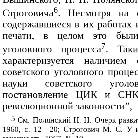
6
Строговича
. Несмотря на 
содержавшиеся в их работах и
печати, в целом это были
7
уголовного процесса
. Та­
характеризуется наличием
советского уголовного про­це
науки советского уго­ло
постановление ЦИК и СН
революционной законности”,
5
См. Полянский Н. Н. Очерк развит
1960, с. 12—20; Строгович М. С. У 