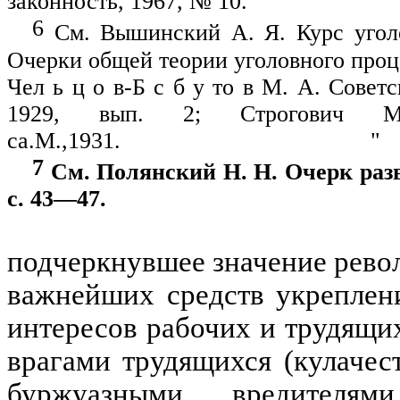
законность, 1967, № 10.
6
См. Вышинский А. Я. Курс уголов
Очерки общей теории уголовного проце
Чел ь ц о в-Б с б у то в М. А. Совет
1929, вып. 2; Строгович М.
са.М.,1931. "
7
См. Полянский Н. Н. Очерк разви
с. 43—47.
подчеркнувшее значение револ
важнейших средств укреплени
интересов рабочих и трудящи
врагами трудящихся (кулачес
буржуазными вредите