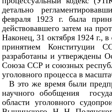
процессуальный кодекс (УПК
детально регламентировавши
февраля 1923 г. была приня
действовавшего затем на про
Наконец, 31 октября 1924 г., 
принятием Конституции С
разработаны и утверждены Ос
Союза ССР и союзных рес­пу
уголовного процес­са в масшт
В это же время были предп
научного обобщения государ
области уголовного судопрои
Вышинского, Н. Н. Полянског