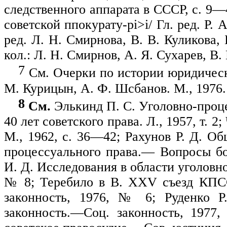
следственного аппарата в СССР, с. 9—4
советской ппокурату-
pi>i/
Гл. ред. Р. 
ред. Л. Н. Смирнова, В. В. Куликова,
кол.: Л. Н. Смирнов, А. Я. Сухарев, В. 
7
См. Очерки по истории юридическ
М. Курицын, А. Ф. Шсбанов. М., 1976.
8
См.
Элькинд П. С. Уголовно-проц
40 лет советского права. Л., 1957, т. 
М., 1962, с. 36—42; Рахунов Р. Д. Об
процессуального права.— Вопросы бо
И. Д. Исследования в области уголовн
№ 8; Тереби­ло в В. XXV съезд КПС
законность, 1976, № 6; Руденко Р
законность.—Соц. законность, 197