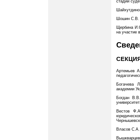
стадии суде
Шайхутдинов
Шошин С.В. 
Щербина И.С
на участие в 
Сведе
СЕКЦИЯ
Артемьев А
педагогическ
Богачева Л
академии Ук
Богдан В.В
университета
Вестов Ф.А
юридическ
Чернышевско
Власов С.А.
Вышкварцев