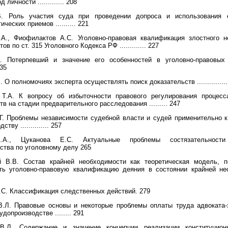
 личности ............. 208
. Роль участия суда при проведении допроса и использования е
ческих приемов .......... 221
.А., Фиофилактов А.С. Уголовно-правовая квалификация злостного н
ов по ст. 315 Уголовного Кодекса РФ ............. 227
. Потерпевший и значение его особенностей в уголовно-правовых
235
 О полномочиях эксперта осуществлять поиск доказательств ...............
 Т.А. К вопросу об избыточности правового регулирования процесс
в на стадии предварительного расследования ......... 247
Г. Проблемы независимости судебной власти и судей применительно 
тву .............. 257
.А., Цуканова Е.С. Актуальные проблемы состязательности
ства по уголовному делу 265
й В.В. Состав крайней необходимости как теоретическая модель, 
ть уголовно-правовую квалификацию деяния в состоянии крайней не
С. Классификация следственных действий. 279
В.Л. Правовые основы и некоторые проблемы оплаты труда адвоката-
допроизводстве ........ 291
В.Л. Содержание и значение концепции реализации конституционн