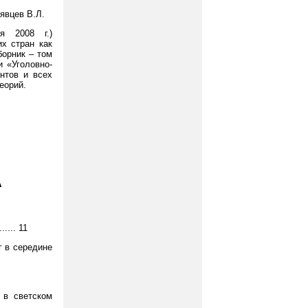
рявцев В.Л.
я 2008 г.)
х стран как
борник – том
и «Уголовно-
антов и всех
еорий.
А
.... 11
г в середине
 в светском