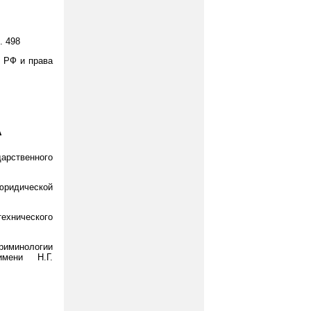
. 498
н РФ и права
А
арственного
юридической
ехнического
риминологии
имени Н.Г.