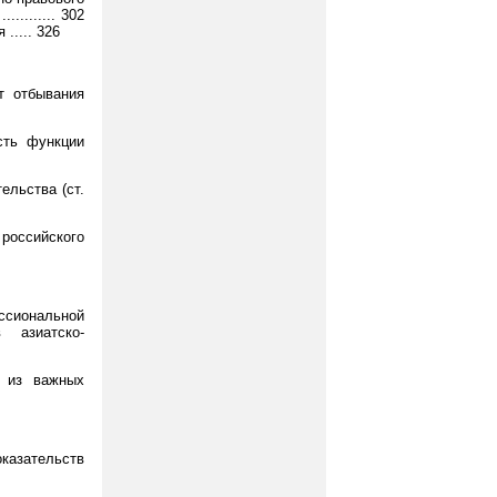
........ 302
..... 326
т отбывания
сть функции
ельства (ст.
российского
ссиональной
 азиатско-
а из важных
казательств