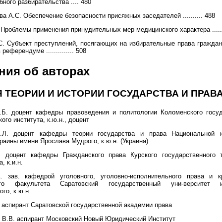
бного разбирательства .... 480
а А.С. Обеспечение безопасности присяжных заседателей .......... 488
Проблемы применения принудительных мер медицинского характера .....
. Субъект преступлений, посягающих на избирательные права гражда
референдуме .............. 508
ния об авторах
 ТЕОРИИ И ИСТОРИИ ГОСУДАРСТВА И ПРАВ
.Б. доцент кафедры правоведения и политологии Коломенского госуд
ого института, к.ю.н., доцент
.Л. доцент кафедры теории государства и права Национальной 
раины имени Ярослава Мудрого, к.ю.н. (Украина)
. доцент кафедры Гражданского права Курского государственного т
, к.и.н.
. зав. кафедрой уголовного, уголовно-исполнительного права и к
ого факультета Саратовский государственный уни-верситет 
го, к.ю.н.
 аспирант Саратовской государственной академии права
 В.В. аспирант Московский Новый Юридический Институт