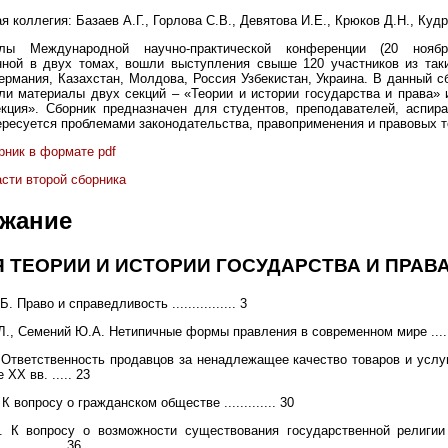
я коллегия: Базаев А.Г., Горлова С.В., Девятова И.Е., Крюков Д.Н., Куд
лы Международной научно-практической конференции (20 ноябр
нной в двух томах, вошли выступления свыше 120 участников из таки
ермания, Казахстан, Молдова, Россия Узбекистан, Украина. В данный с
и материалы двух секций – «Теории и истории государства и права» 
кция». Сборник предназначен для студентов, преподавателей, аспир
тересуется проблемами законодательства, правоприменения и правовых т
рник в формате pdf
асти второй сборника
жание
 ТЕОРИИ И ИСТОРИИ ГОСУДАРСТВА И ПРАВ
. Право и справедливость ................ 3
Л., Семений Ю.А. Нетипичные формы правления в современном мире ......
 Ответственность продавцов за ненадлежащее качество товаров и услу
 XX вв. ..... 23
К вопросу о гражданском обществе ............. 30
. К вопросу о возможности существования государственной религии
............. 36