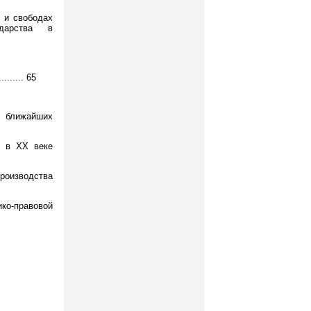
 и свободах
ударства в
...... 65
и ближайших
и в ХХ веке
производства
ико-правовой