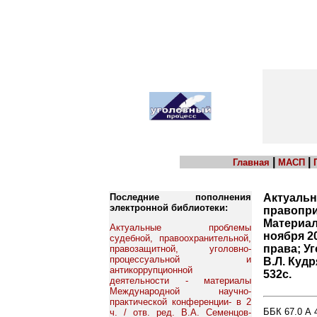
|
|
Главная
МАСП
Последние пополнения
Актуальн
электронной библиотеки:
правопри
Материал
Актуальные проблемы
ноября 20
судебной, правоохранительной,
права; Уг
правозащитной, уголовно-
процессуальной и
В.Л. Куд
антикоррупционной
532с.
деятельности - материалы
Международной научно-
практической конференции- в 2
ББК 67.0 А 
ч. / отв. ред. В.А. Семенцов-