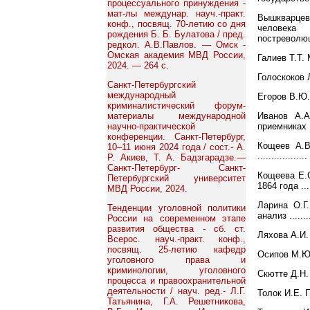
процессуального принуждения -
мат-лы междунар. науч.-практ.
Вышкварцев
конф., посвящ. 70-летию со дня
человека 
рождения Б. Б. Булатова / пред.
постреволюцио
редкол. А.В.Павлов. — Омск -
Омская академия МВД России,
Галиев Т.Т. 
2024. — 264 с.
Голоскоков Л
Санкт-Петербургский
международный
Егоров В.Ю.
криминалистический форум-
Иванов А.А
материалы международной
приемниках Пе
научно-практической
конференции. Санкт-Петербург,
Кощеев А.В
10–11 июня 2024 года / сост.- А.
.................
Р. Акиев, Т. А. Бадзгарадзе.—
Санкт-Петербург- Санкт-
Кощеева Е.С
Петербургский университет
1864 года ....
МВД России, 2024.
Ларина О.Г.
Тенденции уголовной политики
анализ .......
России на современном этапе
развития общества - сб. ст.
Ляхова А.И. 
Всерос. науч.-практ. конф.,
посвящ. 25-летию кафедр
Осипов М.Ю. 
уголовного права и
криминологии, уголовного
Скютте Д.Н. 
процесса и правоохранительной
деятельности / науч. ред.- Л.Г.
Толок И.Е. 
Татьянина, Г.А. Решетникова,