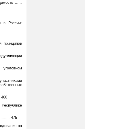
мость ......
й в России:
я принципов
видуализации
 уголовном
частниками
обственных
 460
 Республике
...... 475
ледования на