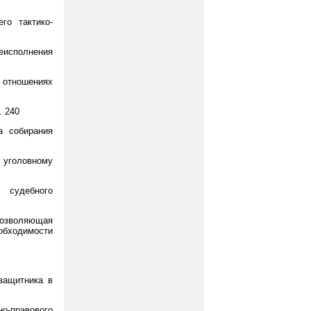
го тактико-
еисполнения
 отношениях
. 240
а собирания
к уголовному
 судебного
позволяющая
обходимости
защитника в
о-правового