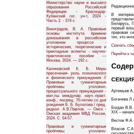
Министерство науки и высшего
Редакционна
образования Российской
Федерации. - Краснодар-
В материа
Кубанский гос. ун-т, 2024 -
представле
Часть 2. - 374 с.
Беларусь, Г
первый вошл
Виноградов, В. А. Правовые
правовая се
основы института бремени
тех, кто ин
доказывания в российском
уголовном процессе -
Скачать сбо
исторические, теоретические и
прикладные аспекты - научно-
Перейти к ч
практическое пособие —
Москва, 2024. — 192 с.
Содер
Калиновский К. Б. Меры
пресечения- роль психического
и физического принуждения //
СЕКЦИЯ
Правовые и гуманитарные
проблемы уголовно-
Артемьев А.Б
процессуального принуждения -
мат-лы междунар. науч.-практ.
Богачева Л.
конф., посвящ. 70-летию со дня
рождения Б. Б. Булатова / пред.
Богдан В.В.
редкол. А.В.Павлов. — Омск -
XIX – начале
Омская академия МВД России,
2024. С. 54-57.
Вестов Ф.А. 
Правовые и гуманитарные
Власов С.А
проблемы уголовно-
государстве ..