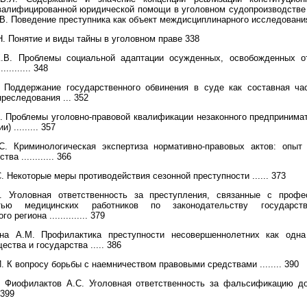
валифицированной юридической помощи в уголовном судопроизводстве ....
В. Поведение преступника как объект междисциплинарного исследования 
. Понятие и виды тайны в уголовном праве 338
.В. Проблемы социальной адаптации осужденных, освобожденных о
.......... 348
 Поддержание государственного обвинения в суде как составная ча
преследования ... 352
. Проблемы уголовно-правовой квалификации незаконного предпринимат
) ......... 357
С. Криминологическая экспертиза нормативно-правовых актов: опыт 
ва ............ 366
. Некоторые меры противодействия сезонной преступности ...... 373
. Уголовная ответственность за преступления, связанные с профе
стью медицинских работников по законодательству государств
о региона .............. 379
на А.М. Профилактика преступности несовершеннолетних как одн
ства и государства ..... 386
. К вопросу борьбы с наемничеством правовыми средствами ........ 390
, Фиофилактов А.С. Уголовная ответственность за фальсификацию до
. 399