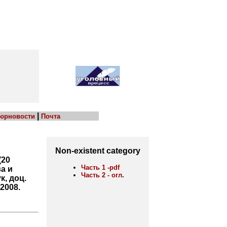
|
 юрновости
Почта
Non-existent category
(20
Часть 1 -pdf
ва и
Часть 2 - огл
.
к, доц.
2008.