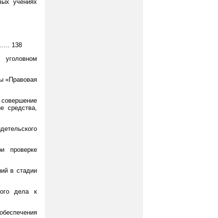
вых учениях
.... 138
 уголовном
ны «Правовая
овершение
е средства,
детельского
и проверке
ний в стадии
ного дела к
обеспечения