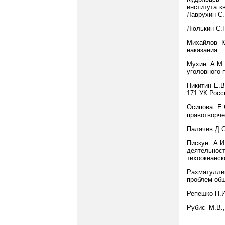
института к
Лаврухин С.
Люлькин С.Н
Михайлов К
наказания ....
Мухин А.М.
уголовного 
Никитин Е.В
171 УК России
Осипова Е.
правотворчест
Палачев Д.С
Пискун А.И
деятельно
тихоокеанског
Рахматулли
проблем обще
Репешко П.И
Рубис М.В.
.................