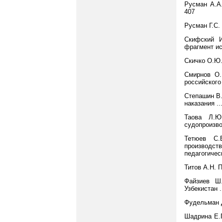
Русман А.А.
407
Русман Г.С.
Скифский И
фрагмент ис
Скичко О.Ю. 
Смирнов О.
российского 
Степашин В.
наказания .....
Таова Л.Ю
судопроизвод
Тетюев С.
производс
педагогическ
Титов А.Н. 
Файзиев Ш.
Узбекистан ...
Фудельман Д.
Шадрина Е.Г