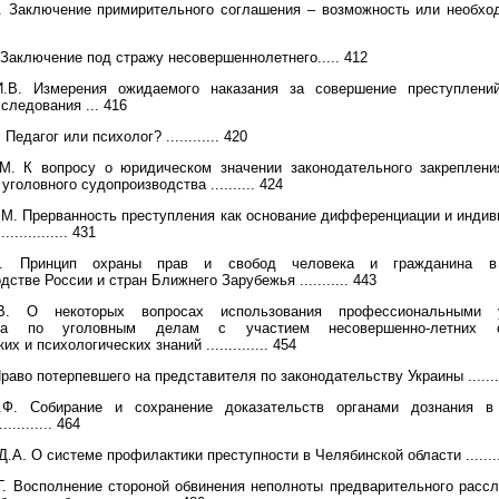
 Заключение примирительного соглашения – возможность или необходи
 Заключение под стражу несовершеннолетнего..... 412
.В. Измерения ожидаемого наказания за совершение преступлени
следования ... 416
Педагог или психолог? ............ 420
М. К вопросу о юридическом значении законодательного закреплени
уголовного судопроизводства .......... 424
М. Прерванность преступления как основание дифференциации и инди
............. 431
. Принцип охраны прав и свобод человека и гражданина в
стве России и стран Ближнего Зарубежья ........... 443
В. О некоторых вопросах использования профессиональными у
тва по уголовным делам с участием несовершенно-летних с
их и психологических знаний .............. 454
Право потерпевшего на представителя по законодательству Украины .......
Ф. Собирание и сохранение доказательств органами дознания в
.......... 464
А. О системе профилактики преступности в Челябинской области ..........
. Восполнение стороной обвинения неполноты предварительного расс