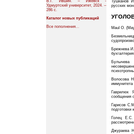
В.Г. Ившин. – Ижевск -
Тушканов И
Удмуртский университет, 2024. –
русских мона
286 с.
УГОЛО
Каталог новых публикаций
Все пополнения...
Maul O. (Ма
Безмельни
судопроизво
Брежнева И.
бухгалтерия»
Булычева
несовершен
психотропные
Волосова Н
иммунитета в 
Гаврилюк 
сообщения о 
Гарисов С.М
подготовки к 
Голец Е.С.
рассмотрению
Джураева Н