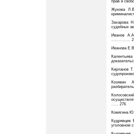
прав и свобод
Жукова Л.В
криминалисти
Захарова Н
судебных акт
Иванов А.А
................ 
Иванова Е.В.
Калентьева
доказательст
Кирланов Т.
судопроизводс
Козявин А
разбиратель
Колосовски
осуществля
...... 276
Комягина Ю.
Кудрявцев 
уголовном су
Кудрявцев 