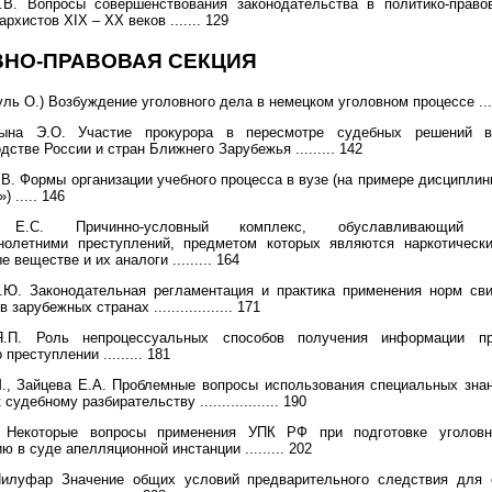
.В. Вопросы совершенствования законодательства в политико-право
рхистов XIX – ХХ веков ....... 129
ВНО-ПРАВОВАЯ СЕКЦИЯ
уль О.) Возбуждение уголовного дела в немецком уголовном процессе ....
цына Э.О. Участие прокурора в пересмотре судебных решений в
дстве России и стран Ближнего Зарубежья ......... 142
В. Формы организации учебного процесса в вузе (на примере дисципли
) ..... 146
 Е.С. Причинно-условный комплекс, обуславливающий с
нолетними преступлений, предметом которых являются наркотически
 веществе и их аналоги ......... 164
.Ю. Законодательная регламентация и практика применения норм сви
зарубежных странах .................. 171
Я.П. Роль непроцессуальных способов получения информации пр
преступлении ......... 181
., Зайцева Е.А. Проблемные вопросы использования специальных зна
судебному разбирательству .................. 190
 Некоторые вопросы применения УПК РФ при подготовке уголов
 в суде апелляционной инстанции ......... 202
илуфар Значение общих условий предварительного следствия для 