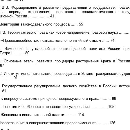
 В.В. Формирование и развитие представлений о государстве, правах
в период становления советского социалистического гос
нной России .................. 41
Мониторинг законодательного процесса ...... 55
.В. Теория сетевого права как новое направление правовой науки ............
 «Правоспособность»: познавательно-понятийный смысл ...... 74
. Изменения в уголовной и пенитенциарной политике России пр
тра I ......... 80
. Основные этапы развития процедуры расторжения брака в Росси
. 87
. Институт исполнительного производства в Уставе гражданского судо
.......... 91
 Государственное регулирование лесного хозяйства в России: истор
. 94
К вопросу о системе принципов процессуального права ......... 98
Понятие и особенности правового регулирования .............. 105
Женшины в исполнительной власти .......... 114
Правосознание в совершенствовании правоприменения ......... 126