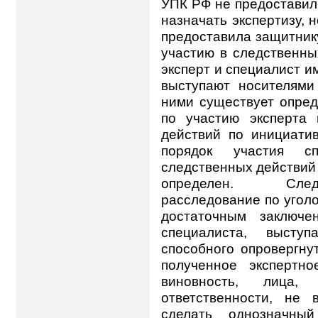
УПК РФ не предоставил
назначать экспертизу, 
предоставила защитник
участию в следственны
эксперт и специалист и
выступают носителями
ними существует опред
по участию эксперта 
действий по инициатив
порядок участия сп
следственных действий
определен. След
расследование по уголо
достаточным заключе
специалиста, высту
способного опровергну
полученное экспертн
виновность, лица,
ответственности, не
сделать однозначн