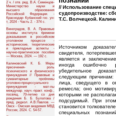
познаний
2 ч. / отв. ред. В.А. Семенцов-
// Использование спе
Министерство науки и
высшего образования
судопроизводстве: сбо
Российской Федерации. -
Краснодар- Кубанский гос. ун-
Т.С. Волчецкой. Калини
т, 2024 - Часть 2. - 374 с.
Виноградов, В. А. Правовые
основы института бремени
доказывания в российском
уголовном процессе -
исторические, теоретические
Источником доказате
и прикладные аспекты -
свидетеля, потерпевше
научно-практическое пособие
— Москва, 2024. — 192 с.
является и заключение
Калиновский К. Б. Меры
иногда ошибочно р
пресечения- роль
убедительное доказа
психического и физического
принуждения // Правовые и
следующим причинам: 
гуманитарные проблемы
лица, сведущего в о
уголовно-процессуального
принуждения - мат-лы
ремесла; оно мотивир
междунар. науч.-практ. конф.,
которыми не располага
посвящ. 70-летию со дня
рождения Б. Б. Булатова /
подсудимый. При этом
пред. редкол. А.В.Павлов. —
становится толкователе
Омск - Омская академия МВД
России, 2024. С. 54-57.
специальных познани