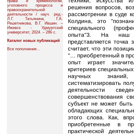
техники, искусства 
права и криминологии,
уголовного процесса и
решения вопросов, во
правоохранительной
рассмотрении в суде к
деятельности / науч. ред.-
Л.Г. Татьянина, Г.А.
Колдина, это "познан
Решетникова, В.Г. Ившин. –
специального (профе
Ижевск - Удмуртский
университет, 2024. – 286 с.
опыта"3. На наш 
Каталог новых публикаций
представляется точка 
считает, что эти позици
Все пополнения...
"… приобретенный в пр
опыт играет значит
критериев специальных
научных знаний,
систематизировать пол
деятельности свед
совершенствования св
субъект не может быть
обладающих специаль
этого слова. Как, вп
приобретенные в пр
практической деятель