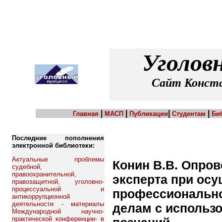
Уголов
Сайт Конста
|
|
|
|
Главная
МАСП
Публикации
Студентам
Би
Последние пополнения
электронной библиотеки:
Актуальные проблемы
Конин В.В. Опро
судебной,
правоохранительной,
эксперта при ос
правозащитной, уголовно-
процессуальной и
профессионально
антикоррупционной
деятельности - материалы
делам с использ
Международной научно-
практической конференции- в