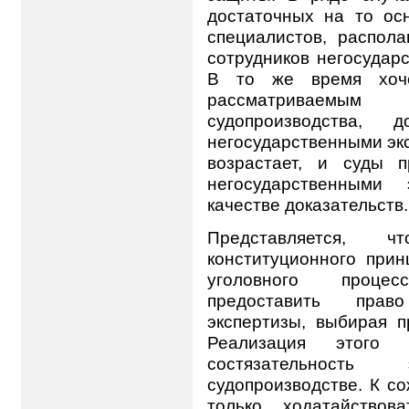
достаточных на то ос
специалистов, распол
сотрудников негосудар
В то же время хоче
рассматриваемым
судопроизводства, 
негосударственными эк
возрастает, и суды 
негосударственными
качестве доказательств.
Представляется,
конституционного прин
уголовного проце
предоставить прав
экспертизы, выбирая п
Реализация этого
состязательност
судопроизводстве. К с
только ходатайствов