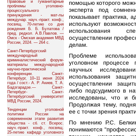
Правовые и гуманитарные
помощью которого можн
проблемы уголовно-
эксперта под сомнен
процессуального
принуждения - мат-лы
показывает практика, 
междунар. науч.-практ. конф.,
используют возможност
посвящ. 70-летию со дня
рождения Б. Б. Булатова /
использования с
пред. редкол. А.В.Павлов. —
осуществлении профес
Омск - Омская академия МВД
России, 2024. — 264 с.
делам.
Санкт-Петербургский
Проблеме использо
международный
криминалистический форум-
уголовном процессе 
материалы международной
научных исследован
научно-практической
конференции. Санкт-
использования защит
Петербург, 10–11 июня 2024
осуществлении защит
года / сост.- А. Р. Акиев, Т. А.
Бадзгарадзе.— Санкт-
либо подсудимого в на
Петербург- Санкт-
Петербургский университет
исследованы, что и б
МВД России, 2024.
Продолжая тему, подня
Тенденции уголовной
ее с точки зрения практ
политики России на
современном этапе развития
По мнению Р.С. Белки
общества - сб. ст. Всерос.
науч.-практ. конф., посвящ.
понимаются "профессио
25-летию кафедр уголовного