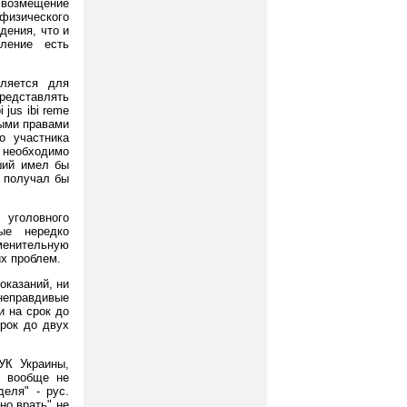
 возмещение
физического
дения, что и
пление есть
еляется для
редставлять
 jus ibi reme
ными правами
о участника
 необходимо
ший имел бы
и получал бы
 уголовного
рые нередко
менительную
их проблем.
оказаний, ни
 неправдивые
и на срок до
срок до двух
УК Украины,
, вообще не
деля" - рус.
но врать" не