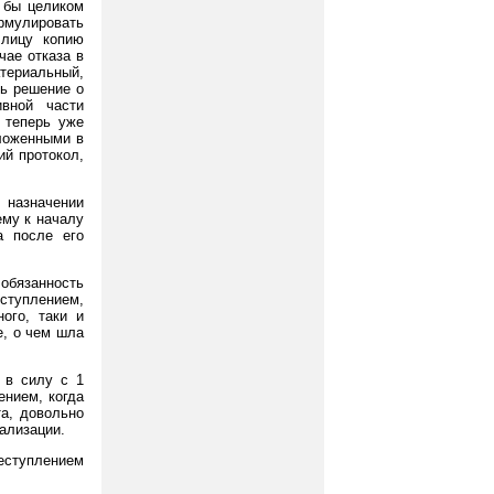
 бы целиком
рмулировать
 лицу копию
чае отказа в
териальный,
ь решение о
вной части
 теперь уже
ложенными в
ий протокол,
 назначении
ему к началу
а после его
обязанность
ступлением,
ого, таки и
е, о чем шла
т в силу с 1
ением, когда
та, довольно
ализации.
еступлением