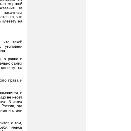
стал жертвой
аказания за
 пикантных
ется то, что
ь клевету на
, что такой
 уголовно-
ила.
, а равно и
тельно самих
 клевету на
кого права и
ашивается в
ицо не несет
оих близких
 России, где
ные и стали
рится о том,
себя, членов