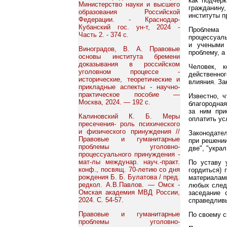
как подчерк
Министерство науки и высшего
гражданину,
образования Российской
институты п
Федерации. - Краснодар-
Кубанский гос. ун-т, 2024 -
Проблема 
Часть 2. - 374 с.
процессуаль
и учеными
Виноградов, В. А. Правовые
проблему, а
основы института бремени
доказывания в российском
Человек, к
уголовном процессе -
действенно
исторические, теоретические и
влияния. За
прикладные аспекты - научно-
практическое пособие —
Известно, ч
Москва, 2024. — 192 с.
благородная
за ним при
Калиновский К. Б. Меры
оплатить ус
пресечения- роль психического
и физического принуждения //
Законодател
Правовые и гуманитарные
при решении
проблемы уголовно-
две", "укра
процессуального принуждения -
мат-лы междунар. науч.-практ.
По уставу 
конф., посвящ. 70-летию со дня
гордиться)
рождения Б. Б. Булатова / пред.
материалам
редкол. А.В.Павлов. — Омск -
любых следс
Омская академия МВД России,
заседание 
2024. С. 54-57.
справедливы
Правовые и гуманитарные
По своему с
проблемы уголовно-