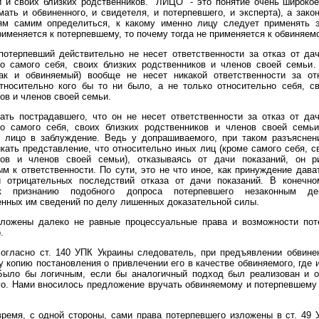
 и своих близких родственников. "ЛИЦО" - это понятие очень широко
ать и обвиненного, и свидетеля, и потерпевшего, и эксперта), а зако
ям самим определиться, к какому именно лицу следует применять э
рименяется к потерпевшему, то почему тогда не применяется к обвиняем
потерпевший действительно не несет ответственности за отказ от да
но самого себя, своих близких родственников и членов своей семьи.
как и обвиняемый) вообще не несет никакой ответственности за от
тносительно кого бы то ни было, а не только относительно себя, с
ов и членов своей семьи.
ть пострадавшего, что он не несет ответственности за отказ от да
но самого себя, своих близких родственников и членов своей семьи
о лицо в заблуждение. Ведь у допрашиваемого, при таком разъяснени
кать представление, что относительно иных лиц (кроме самого себя, с
ков и членов своей семьи), отказываясь от дачи показаний, он р
м к ответственности. По сути, это не что иное, как принуждение дава
й отрицательных последствий отказа от дачи показаний. В конечно
к признанию подобного допроса потерпевшего незаконным де
нных им сведений по делу лишенных доказательной силы.
аложены далеко не равные процессуальные права и возможности пот
.
огласно ст. 140 УПК Украины следователь, при предъявлении обвине
 копию постановления о привлечении его в качестве обвиняемого, где 
 Было бы логичным, если бы аналогичный подход был реализован и о
го. Нами вносилось предложение вручать обвиняемому и потерпевшему
ремя, с одной стороны, сами права потерпевшего изложены в ст. 49