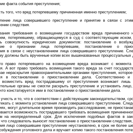
ние факта события преступления;
сть того, что вред потерпевшему причиненная именно преступлением;
вление лица совершившего преступление и принятие в связи с эти
ении следствия.
вания требования о возмещении государством вреда причиненного 
ием, потерпевшему, обращающемуся в суд с соответствующим иском,
ть совокупность юридических документов: постановление о возбуж
ение о признании лица потерпевшим, постановление о приос
ния в связи с неустановлением лица совершившего преступление. Сле
му должны быть врученные копии всех вышеназванных процессуальных 
то право потерпевшего на возмещение вреда возникает с момента
я. А вот право требовать возмещения такого вреда за счет государст
ае нераскрытия правоохранительными органами преступления, которо
ся в постановлении о приостановлении дела. Соответственно и 
а возместить вред пострадавшему от преступления возникает лишь т
тельные органы не смогли раскрыть преступление и установить лицо,
что констатируется ими в постановлении о приостановлении дела.
учесть и то, что в соответствии с действующим законодательством, ср
текать с момента установления лица совершившего преступление. След
иях, могут длительное время производить расследование, не приостана
вается возможность пострадавшего требовать возмещения причиненно
ом на неопределенный срок. Для исключения подобных фактов в зак
 что следователь выносит постановление о приостановлении следствия,
ия лицо совершившее преступление неустановлено, в срок не более ш
озбуждения уголовного дела и вручает копию такого постановления пот