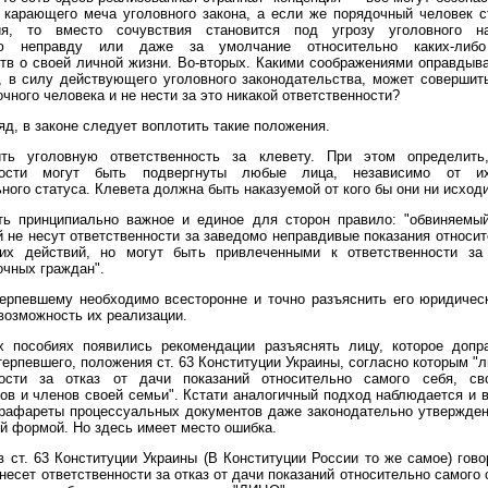
 карающего меча уголовного закона, а если же порядочный человек 
ия, то вместо сочувствия становится под угрозу уголовного н
ую неправду или даже за умолчание относительно каких-либо
тв о своей личной жизни. Во-вторых. Какими соображениями оправдыва
 в силу действующего уголовного законодательства, может совершит
чного человека и не нести за это никакой ответственности?
яд, в законе следует воплотить такие положения.
ить уголовную ответственность за клевету. При этом определить
нности могут быть подвергнуты любые лица, независимо от их
ного статуса. Клевета должна быть наказуемой от кого бы они ни исход
ить принципиально важное и единое для сторон правило: "обвиняемый
 не несут ответственности за заведомо неправдивые показания относи
их действий, но могут быть привлеченными к ответственности за
чных граждан".
ерпевшему необходимо всесторонне и точно разъяснить его юридичес
возможность их реализации.
х пособиях появились рекомендации разъяснять лицу, которое допр
терпевшего, положения ст. 63 Конституции Украины, согласно которым "л
ности за отказ от дачи показаний относительно самого себя, св
ов и членов своей семьи". Кстати аналогичный подход наблюдается и в
трафареты процессуальных документов даже законодательно утвержден
й формой. Но здесь имеет место ошибка.
в ст. 63 Конституции Украины (В Конституции России то же самое) гово
 несет ответственности за отказ от дачи показаний относительно самого 