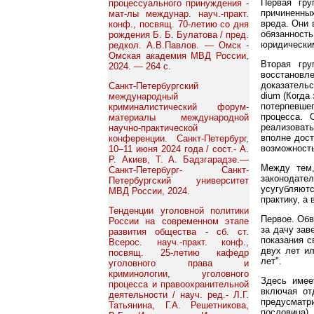
Первая гру
процессуального принуждения -
причиненны
мат-лы междунар. науч.-практ.
вреда. Они 
конф., посвящ. 70-летию со дня
обязанност
рождения Б. Б. Булатова / пред.
юридическим
редкол. А.В.Павлов. — Омск -
Омская академия МВД России,
Вторая гру
2024. — 264 с.
восстановл
доказательст
Санкт-Петербургский
dium (Когда
международный
потерпевше
криминалистический форум-
процесса. 
материалы международной
реализоват
научно-практической
вполне дост
конференции. Санкт-Петербург,
возможность
10–11 июня 2024 года / сост.- А.
Р. Акиев, Т. А. Бадзгарадзе.—
Между тем,
Санкт-Петербург- Санкт-
законодате
Петербургский университет
усугубляют
МВД России, 2024.
практику, а
Тенденции уголовной политики
Первое. Обв
России на современном этапе
за дачу зав
развития общества - сб. ст.
показания с
Всерос. науч.-практ. конф.,
двух лет ил
посвящ. 25-летию кафедр
лет".
уголовного права и
криминологии, уголовного
Здесь имее
процесса и правоохранительной
включая от
деятельности / науч. ред.- Л.Г.
предусматри
Татьянина, Г.А. Решетникова,
пословица).