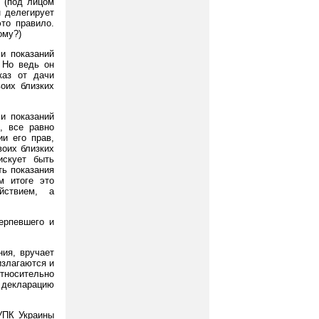
е (под лицом
н делегирует
то правило.
ому?)
чи показаний
 Но ведь он
каз от дачи
воих близких
чи показаний
, все равно
и его прав,
воих близких
искует быть
ть показания
м итоге это
йствием, а
ерпевшего и
ния, вручает
излагаются и
тносительно
 декларацию
 УПК Украины