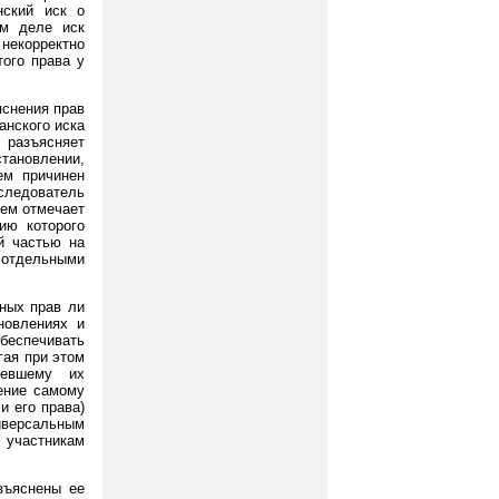
нский иск о
ом деле иск
некорректно
того права у
яснения прав
анского иска
, разъясняет
становлении,
ем причинен
следователь
чем отмечает
ию которого
й частью на
 отдельными
ьных прав ли
новлениях и
беспечивать
гая при этом
певшему их
чение самому
и его права)
ниверсальным
 участникам
зъяснены ее