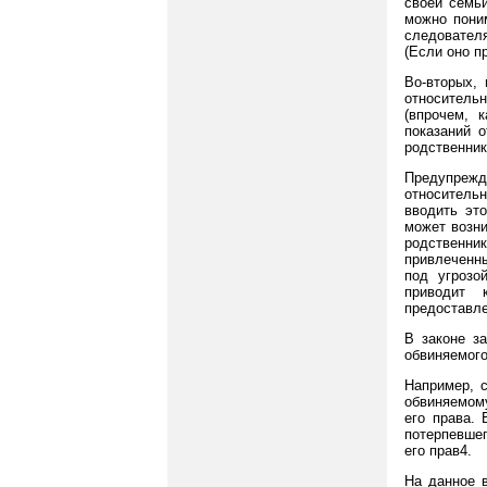
своей семьи
можно поним
следовател
(Если оно п
Во-вторых, 
относитель
(впрочем, 
показаний о
родственник
Предупрежда
относитель
вводить эт
может возни
родственни
привлеченны
под угрозо
приводит 
предоставле
В законе з
обвиняемого
Например, с
обвиняемому
его права.
потерпевше
его прав4.
На данное в