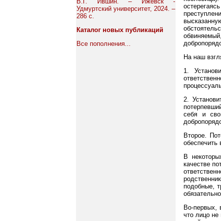
В.Г. Ившин. – Ижевск -
остерегаясь
Удмуртский университет, 2024. –
преступлен
286 с.
высказанн
обстоятельс
Каталог новых публикаций
обвиняемый,
добропорядо
Все пополнения...
На наш взгл
1. Установ
ответстве
процессуаль
2. Установ
потерпевший
себя и сво
добропорядо
Второе. Пот
обеспечить 
В некоторы
качестве по
ответствен
родственник
подобные, 
обязательно
Во-первых, 
что лицо не