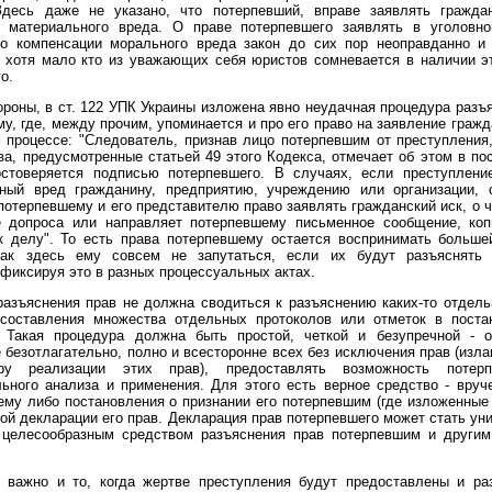
Здесь даже не указано, что потерпевший, вправе заявлять гражда
 материального вреда. О праве потерпевшего заявлять в уголовн
но компенсации морального вреда закон до сих пор неоправданно и 
 хотя мало кто из уважающих себя юристов сомневается в наличии э
о.
ороны, в ст. 122 УПК Украины изложена явно неудачная процедура разъ
у, где, между прочим, упоминается и про его право на заявление гражд
 процессе: "Следователь, признав лицо потерпевшим от преступления
ва, предусмотренные статьей 49 этого Кодекса, отмечает об этом в по
остоверяется подписью потерпевшего. В случаях, если преступлени
ный вред гражданину, предприятию, учреждению или организации, 
потерпевшему и его представителю право заявлять гражданский иск, о 
е допроса или направляет потерпевшему письменное сообщение, коп
к делу". То есть права потерпевшему остается воспринимать больше
как здесь ему совсем не запутаться, если их будут разъяснять
 фиксируя это в разных процессуальных актах.
азъяснения прав не должна сводиться к разъяснению каких-то отдел
 составления множества отдельных протоколов или отметок в поста
. Такая процедура должна быть простой, четкой и безупречной - о
 безотлагательно, полно и всесторонне всех без исключения прав (изла
ру реализации этих прав), предоставлять возможность потер
ьного анализа и применения. Для этого есть верное средство - вру
му либо постановления о признании его потерпевшим (где изложенные 
ой декларации его прав. Декларация прав потерпевшего может стать у
 целесообразным средством разъяснения прав потерпевшим и другим
 важно и то, когда жертве преступления будут предоставлены и ра