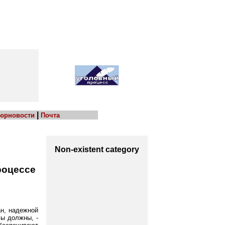
|
 юрновости
Почта
Non-existent category
роцессе
ан, надежной
мы должны, -