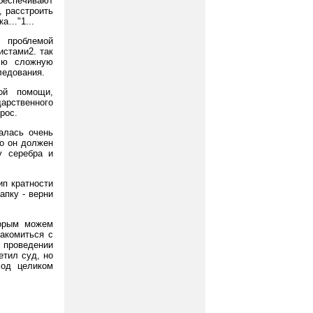
обеспечивают
, расстроить
ка…"1...
 проблемой
истами2. так
сю сложную
ледования.
ной помощи,
арственного
рос.
валась очень
то он должен
у серебра и
ип кратности
апку - верни
торым можем
акомиться с
 проведении
етил суд, но
ход целиком