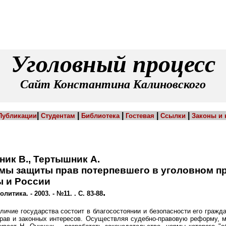
Уголовный процесс
Сайт Константина Калиновского
|
|
|
|
|
Публикации
Студентам
Библиотека
Гостевая
Ссылки
Законы и
ик В., Тертышник А.
мы защиты прав потерпевшего в уголовном п
ы и России
.
олитика. - 2003. - №11. . С. 83-88
личие государства состоит в благосостоянии и безопасности его гражд
рав и законных интересов. Осуществляя судебно-правовую реформу, 