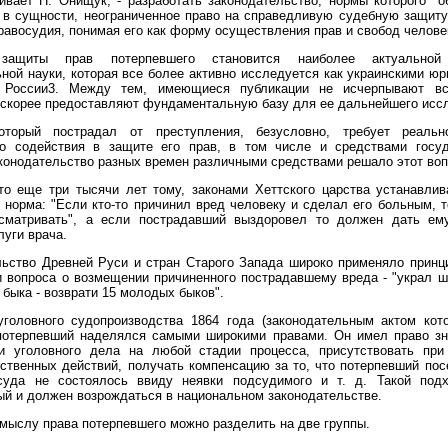
ивает Н. Онищук, - разработать законодательство, нормы которого "
 в сущности, неограниченное право на справедливую судебную защиту
равосудия, понимая его как форму осуществления прав и свобод челове
защиты прав потерпевшего становится наиболее актуальной
ной науки, которая все более активно исследуется как украинскими юр
 России3. Между тем, имеющиеся публикации не исчерпывают в
 скорее предоставляют фундаментальную базу для ее дальнейшего исс
оторый пострадал от преступления, безусловно, требует реаль
го содействия в защите его прав, в том числе и средствами госуд
конодательство разных времен различными средствами решало этот воп
то еще три тысячи лет тому, законами Хеттского царства устанавли
 норма: "Если кто-то причинил вред человеку и сделал его больным, 
сматривать", а если пострадавший выздоровел то должен дать ем
луги врача.
ьство Древней Руси и стран Старого Запада широко применяло принц
 вопроса о возмещении причиненного пострадавшему вреда - "украл ш
л быка - возврати 15 молодых быков".
уголовного судопроизводства 1864 года (законодательным актом ко
 потерпевший наделялся самыми широкими правами. Он имел право зн
и уголовного дела на любой стадии процесса, присутствовать при
твенных действий, получать компенсацию за то, что потерпевший пос
суда не состоялось ввиду неявки подсудимого и т. д. Такой под
й и должен возрождаться в национальном законодательстве.
мыслу права потерпевшего можно разделить на две группы.