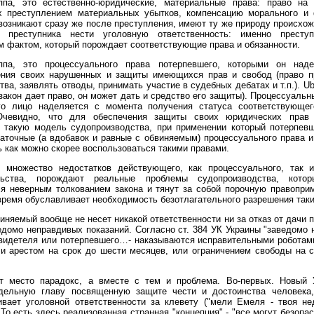
ппа, это естественно-юридические, материальные права: право на
х преступлением материальных убытков, компенсацию морального и 
возникают сразу же после преступления, имеют ту же природу происхож
ь преступника нести уголовную ответственность: именно престу
 фактом, который порождает соответствующие права и обязанности.
ппа, это процессуального права потерпевшего, которыми он над
ения своих нарушенных и защиты имеющихся прав и свобод (право п
ва, заявлять отводы, принимать участие в судебных дебатах и т.п.). Ubi
 закон дает право, он может дать и средство его защиты). Процессуаль
го лицо наделяется с момента получения статуса соответствующег
Очевидно, что для обеспечения защиты своих юридических прав
ь такую модель судопроизводства, при применении который потерпев
аточные (а вдобавок и равные с обвиняемым) процессуального права 
 как можно скорее воспользоваться такими правами.
 множество недостатков действующего, как процессуального, так и
льства, порождают реальные проблемы судопроизводства, кото
ся неверным толкованием закона и тянут за собой порочную правопри
 время обуславливает необходимость безотлагательного разрешения так
иняемый вообще не несет никакой ответственности ни за отказ от дачи п
едомо неправдивых показаний. Согласно ст. 384 УК Украины "заведомо
видетеля или потерпевшего…- наказываются исправительными роботам
и арестом на срок до шести месяцев, или ограничением свободы на 
т место парадокс, а вместе с тем и проблема. Во-первых. Новый 
дельную главу посвященную защите чести и достоинства человека
вает уголовной ответственности за клевету ("мели Емеля - твоя не
 То есть здесь реализованная странная "концепция" - "все могут безопас