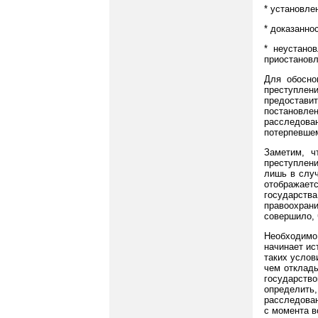
* установле
* доказанно
* неустано
приостановл
Для обосно
преступлен
предостави
постановл
расследова
потерпевше
Заметим, ч
преступлени
лишь в случ
отображает
государств
правоохрани
совершило, 
Необходимо 
начинает ис
таких услов
чем отклады
государств
определить,
расследован
с момента в