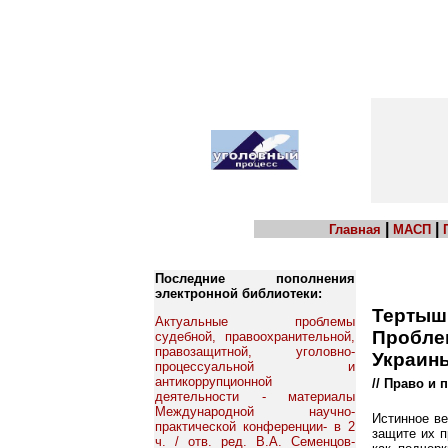
|
|
Главная
МАСП
Последние пополнения
электронной библиотеки:
Тертышн
Актуальные проблемы
Пробле
судебной, правоохранительной,
правозащитной, уголовно-
Украин
процессуальной и
антикоррупционной
// Право и п
деятельности - материалы
Международной научно-
Истинное ве
практической конференции- в 2
защите их п
ч. / отв. ред. В.А. Семенцов-