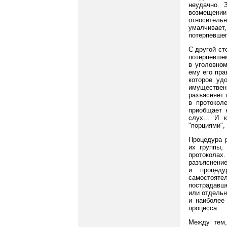
неудачно. 
возмещении
относитель
умалчивает,
потерпевшег
С другой ст
потерпевшем
в уголовном
ему его пра
которое уд
имуществен
разъясняет 
в протокол
приобщает 
слух... И 
"порциями",
Процедура р
их группы,
протоколах
разъяснение
и процеду
самостоятел
пострадавше
или отдельн
и наиболее
процесса.
Между тем,