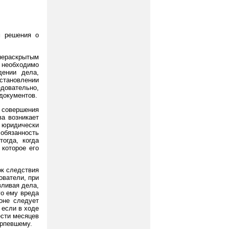
м решения о
нераскрытым
 необходимо
дении дела,
тановлении
довательно,
документов.
 совершения
ва возникает
е юридически
обязанность
огда, когда
 которое его
ок следствия
ователи, при
вливая дела,
го ему вреда
оне следует
 если в ходе
ести месяцев
ерпевшему.