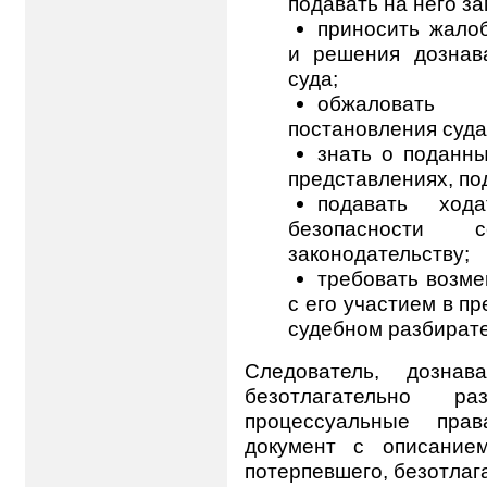
подавать на него з
приносить жалоб
и решения дознава
суда;
обжаловать 
постановления суда
знать о поданн
представлениях, по
подавать ход
безопасности с
законодательству;
требовать возме
с его участием в п
судебном разбирате
Следователь, дознав
безотлагательно р
процессуальные пра
документ с описание
потерпевшего, безотлаг