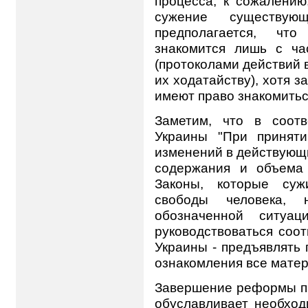
процесса, к сожалению
сужение существую
предполагается, чт
знакомится лишь с ча
(протоколами действий 
их ходатайству), хотя 
имеют право знакомитьс
Заметим, что в соотв
Украины "При принят
изменений в действующи
содержания и объема
Законы, которые су
свободы человека,
обозначенной ситуац
руководствоваться соо
Украины - предъявлять
ознакомления все матер
Завершение реформы пр
обуславливает необход