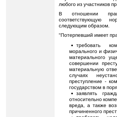
любого из участников п
В отношении прав
соответствующую н
следующим образом.
"Потерпевший имеет пра
требовать ко
морального и физич
материального ущ
совершении прест
материальную ответ
случаях неустан
преступление - ко
государством в поря
заявлять граж
относительно компе
вреда, а также во
причиненного прес