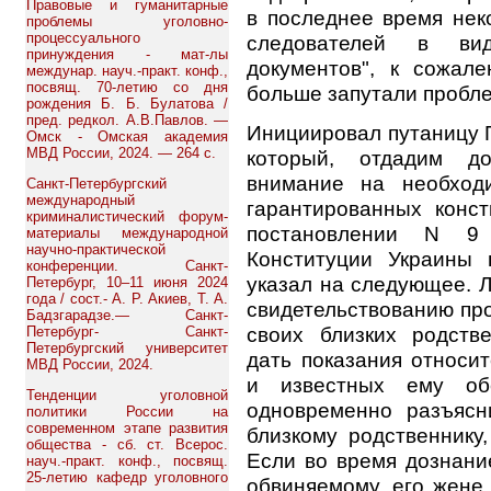
Правовые и гуманитарные
в последнее время нек
проблемы уголовно-
процессуального
следователей в вид
принуждения - мат-лы
документов", к сожал
междунар. науч.-практ. конф.,
посвящ. 70-летию со дня
больше запутали пробле
рождения Б. Б. Булатова /
пред. редкол. А.В.Павлов. —
Инициировал путаницу 
Омск - Омская академия
МВД России, 2024. — 264 с.
который, отдадим до
внимание на необход
Санкт-Петербургский
международный
гарантированных конст
криминалистический форум-
постановлении N 9
материалы международной
научно-практической
Конституции Украины 
конференции. Санкт-
указал на следующее. Л
Петербург, 10–11 июня 2024
года / сост.- А. Р. Акиев, Т. А.
свидетельствованию про
Бадзгарадзе.— Санкт-
своих близких родств
Петербург- Санкт-
Петербургский университет
дать показания относи
МВД России, 2024.
и известных ему обс
Тенденции уголовной
одновременно разъясн
политики России на
современном этапе развития
близкому родственнику,
общества - сб. ст. Всерос.
Если во время дознани
науч.-практ. конф., посвящ.
25-летию кафедр уголовного
обвиняемому, его жене 