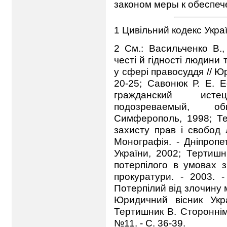
законом меры к обеспеч
1 Цивільний кодекс Украї
2 См.: Васильченко В.
честі й гідності людини
у сфері правосуддя // Юр
20-25; Савонюк Р. Е. Е
гражданский исте
подозреваемый, о
Симферополь, 1998; Тер
захисту прав і свобод 
Монографія. - Дніпроп
України, 2002; Тертишн
потерпілого в умовах з
прокуратури. - 2003. 
Потерпілий від злочину м
Юридичний вісник Укр
Тертишник В. Стороннім 
№11. - С. 36-39.