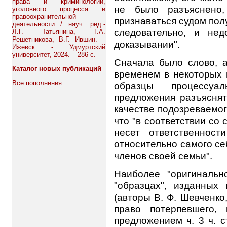
права и криминологии,
не было разъяснено,
уголовного процесса и
правоохранительной
признаваться судом пол
деятельности / науч. ред.-
следовательно, и не
Л.Г. Татьянина, Г.А.
Решетникова, В.Г. Ившин. –
доказывании".
Ижевск - Удмуртский
университет, 2024. – 286 с.
Сначала было слово, а
Каталог новых публикаций
временем в некоторых 
Все пополнения...
образцы процессуал
предложения разъяснят
качестве подозреваемог
что "в соответствии со 
несет ответственнос
относительно самого се
членов своей семьи".
Наиболее "оригинальн
"образцах", изданны
(авторы В. Ф. Шевченко,
право потерпевшего,
предложением ч. 3 ч. с