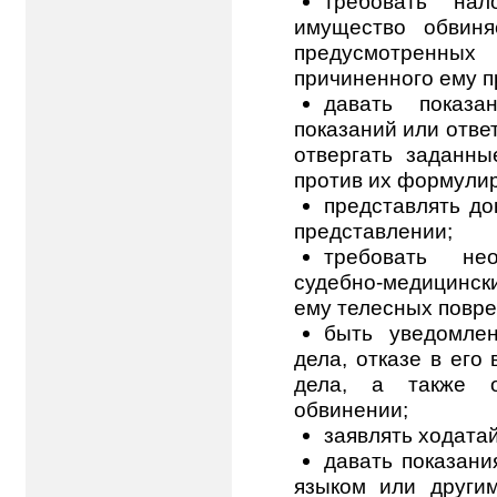
требовать на
имущество обвиня
предусмотренных
причиненного ему п
давать показа
показаний или отве
отвергать заданн
против их формулир
представлять до
представлении;
требовать нео
судебно-медицински
ему телесных повре
быть уведомле
дела, отказе в его
дела, а также о
обвинении;
заявлять ходатай
давать показани
языком или другим