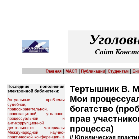
Уголов
Сайт Конста
|
|
|
|
Главная
МАСП
Публикации
Студентам
Би
Последние пополнения
Тертышник В. М
электронной библиотеки:
Мои процессуал
Актуальные проблемы
судебной,
богатство (про
правоохранительной,
правозащитной, уголовно-
прав участнико
процессуальной и
антикоррупционной
процесса)
деятельности - материалы
Международной научно-
// Юридическая практика.
практической конференции- в