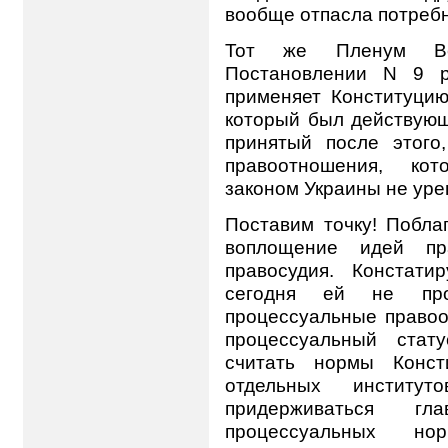
вообще отпасла потребн
Тот же Пленум Ве
Постановлении N 9 р
применяет Конституцию 
который был действующ
принятый после этого
правоотношения, кот
законом Украины не уре
Поставим точку! Побла
воплощение идей пр
правосудия. Констат
сегодня ей не прот
процессуальные правоо
процессуальный стат
считать нормы Конст
отдельных инстит
придерживаться г
процессуальных н