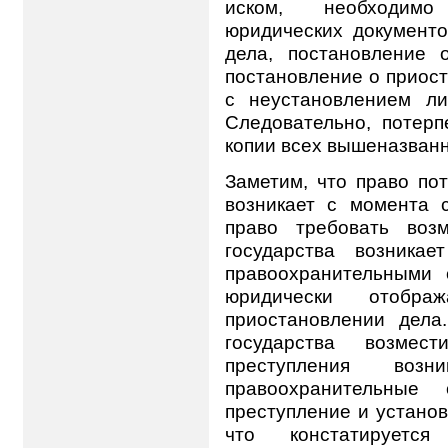
иском, необходимо
юридических документо
дела, постановление 
постановление о приост
с неустановлением ли
Следовательно, потер
копии всех вышеназван
Заметим, что право по
возникает с момента 
право требовать воз
государства возника
правоохранительными 
юридически отобра
приостановлении дела
государства возмес
преступления воз
правоохранительные
преступление и установ
что констатирует