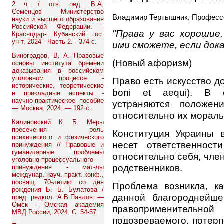
2 ч. / отв. ред. В.А.
Семенцов- Министерство
Владимир Тертышник, Професс
науки и высшего образования
Российской Федерации. -
"Права у вас хорошие,
Краснодар- Кубанский гос.
ун-т, 2024 - Часть 2. - 374 с.
ими сможете, если дока
Виноградов, В. А. Правовые
(Новый афоризм)
основы института бремени
доказывания в российском
уголовном процессе -
Право есть искусство до
исторические, теоретические
boni et aequi). В 
и прикладные аспекты -
научно-практическое пособие
устраняются положен
— Москва, 2024. — 192 с.
относительно их мораль
Калиновский К. Б. Меры
пресечения- роль
Конституция Украины в
психического и физического
несет ответственнос
принуждения // Правовые и
гуманитарные проблемы
относительно себя, чле
уголовно-процессуального
родственников.
принуждения - мат-лы
междунар. науч.-практ. конф.,
посвящ. 70-летию со дня
Проблема возникла, к
рождения Б. Б. Булатова /
данной благороднейш
пред. редкол. А.В.Павлов. —
Омск - Омская академия
правоприменительн
МВД России, 2024. С. 54-57.
подозреваемого, потер