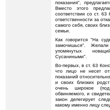
показания", предлага
Вместо этого предла
соответствии со ст. 63
ответственности за отк
самого себя, своих бли
семьи.
Как говорится "На суд
замочишься". Желал
упомянутых новаци
Сусаниными".
Во-первых, в ст. 63 Кон
что лицо не несет от
показаний относительно
и своих близких родст
очень широкое (по
обвиняемого, и свидетел
закон делегирует след
какому именно лицу сле