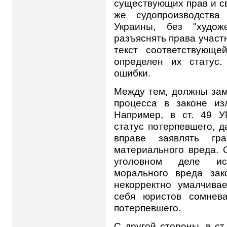
существующих прав и св
же судопроизводств
Украины, без "худож
разъяснять права участ
текст соответствующе
определен их статус
ошибки.
Между тем, должны заме
процесса в законе и
Например, в ст. 49 У
статус потерпевшего, д
вправе заявлять гр
материального вреда. 
уголовном деле ис
морального вреда за
некорректно умалчива
себя юристов сомнев
потерпевшего.
С другой стороны, в ст