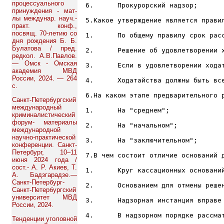
процессуального
6.	Прокурорский надзор;

принуждения - мат-
лы междунар. науч.-
5.Какое утверждение является правил
практ. конф.,
посвящ. 70-летию со
1.	По общему правилу срок рассмотрения ходатайства составляет 10 дней;

дня рождения Б. Б.
Булатова / пред.
2.	Решение об удовлетворении ходатайства может быть обжаловано;

редкол. А.В.Павлов.
— Омск - Омская
3.	Если в удовлетворении ходатайства отказано, то повторное ходатайство не допускается;

академия МВД
России, 2024. — 264
4.	Ходатайства должны быть всегда письменными;

с.
6.На каком этапе предварительного 
Санкт-Петербургский
международный
1.	На "среднем";

криминалистический
форум- материалы
2.	На "начальном";

международной
научно-практической
3.	На "заключительном";

конференции. Санкт-
Петербург, 10–11
7.В чем состоит отличие оснований 
июня 2024 года /
сост.- А. Р. Акиев, Т.
1.	Круг кассационных оснований шире, чем круг оснований отмены решений в надзорном порядке;

А. Бадзгарадзе.—
Санкт-Петербург-
2.	Основанием для отмены решений в надзорном порядке могут быть нарушения, допущенные кассационным судом;

Санкт-Петербургский
университет МВД
3.	Надзорная инстанция вправе отменить решение в связи с нарушением закона органами предварительного расследования;

России, 2024.
4.	В надзорном порядке рассматриваются ранее неизвестные обстоятельства;

Тенденции уголовной