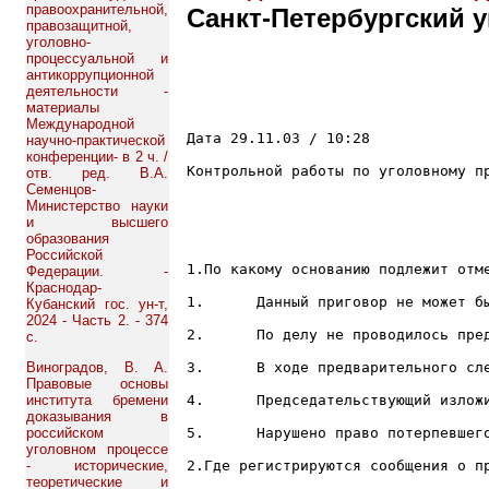
правоохранительной,
Санкт-Петербургский у
правозащитной,
уголовно-
процессуальной и
антикоррупционной
деятельности -
материалы
Международной
Дата 29.11.03 / 10:28						Вариант № 10

научно-практической
конференции- в 2 ч. /
Контрольной работы по уголовному пр
отв. ред. В.А.
Семенцов-
Министерство науки
и высшего
образования
Российской
1.По какому основанию подлежит отм
Федерации. -
Краснодар-
1.	Данный приговор не может быть отменен;

Кубанский гос. ун-т,
2024 - Часть 2. - 374
2.	По делу не проводилось предварительное следствие;

с.
Виноградов, В. А.
3.	В ходе предварительного следствия не участвовал защитник;

Правовые основы
института бремени
4.	Председательствующий изложил особое мнение о несогласии с вердиктом;

доказывания в
российском
5.	Нарушено право потерпевшего на представление доказательств;

уголовном процессе
- исторические,
2.Где регистрируются сообщения о пр
теоретические и