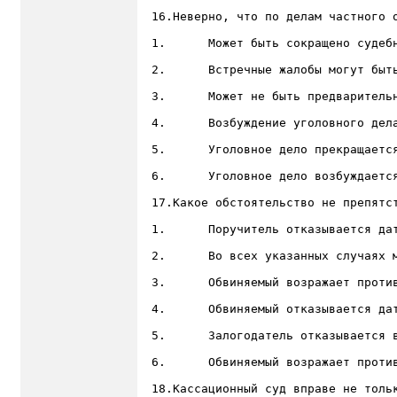
16.Неверно, что по делам частного о
1.	Может быть сокращено судебное следствие;

2.	Встречные жалобы могут быть объединены в одном производстве;

3.	Может не быть предварительного расследования;

4.	Возбуждение уголовного дела не обязательно;

5.	Уголовное дело прекращается в связи с примирением потерпевшего с обвиняемым;

6.	Уголовное дело возбуждается путем подачи жалобы потерпевшим;

17.Какое обстоятельство не препятст
1.	Поручитель отказывается дать подписку о личном поручительстве;

2.	Во всех указанных случаях меру пресечения избрать нельзя;

3.	Обвиняемый возражает против личного поручительства;

4.	Обвиняемый отказывается дать подписку о невыезде;

5.	Залогодатель отказывается внести залог;

6.	Обвиняемый возражает против наблюдения командования воинской части;

18.Кассационный суд вправе не тольк