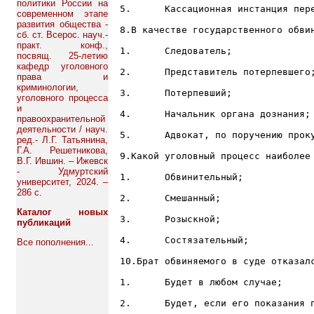
политики России на
5.	Кассационная инстанция пересматривает решения только по формальным нарушениям;

современном этапе
развития общества -
8.В качестве государственного обвин
сб. ст. Всерос. науч.-
практ. конф.,
1.	Следователь;

посвящ. 25-летию
кафедр уголовного
2.	Представитель потерпевшего;

права и
криминологии,
3.	Потерпевший;

уголовного процесса
и
4.	Начальник органа дознания;

правоохранительной
деятельности / науч.
5.	Адвокат, по поручению прокурора;

ред.- Л.Г. Татьянина,
Г.А. Решетникова,
9.Какой уголовный процесс наиболее 
В.Г. Ившин. – Ижевск
- Удмуртский
1.	Обвинительный;

университет, 2024. –
286 с.
2.	Смешанный;

Каталог новых
3.	Розыскной;

публикаций
4.	Состязательный;

Все пополнения...
10.Брат обвиняемого в суде отказал
1.	Будет в любом случае;

2.	Будет, если его показания подтверждаются совокупностью других доказательств;
