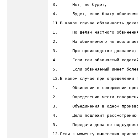
3.	Нет, не будет;

4.	Будет, если брату обвиняемого следователь надлежащим образом разъяснил его право не свидетельствовать против близкого родственника;

11.В каком случае обязанность доказ
1.	По делам частного обвинения;

2.	На обвиняемого не возлагается эта обязанность;

3.	При производстве дознания;

4.	Если сам обвиняемый ходатайствует об этом;

5.	Если обвиняемый имеет более двух защитников;

12.В каком случае при определении п
1.	Обвинении в совершении преступления военнослужащего;

2.	Определении места совершения преступления;

3.	Объединения в одном производстве дел, подсудных различным судам;

4.	Дело подлежит рассмотрению судом с участием присяжных заседателей;

5.	Передачи дела по подсудности от вышестоящего суда к нижестоящему;

13.Если к моменту вынесения пригов