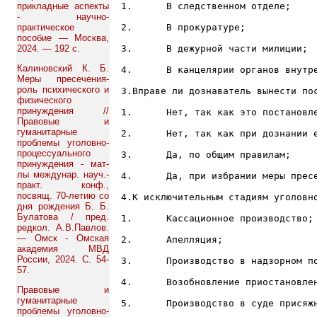
прикладные аспекты
1.	В следственном отделе;

- научно-
практическое
2.	В прокуратуре;

пособие — Москва,
2024. — 192 с.
3.	В дежурной части милиции;

Калиновский К. Б.
4.	В канцелярии органов внутренних дел;

Меры пресечения-
роль психического и
3.Вправе ли дознаватель вынести пос
физического
принуждения //
1.	Нет, так как это постановление выноситься только следователем;

Правовые и
гуманитарные
2.	Нет, так как при дознании его заменяет обвинительный акт;

проблемы уголовно-
процессуального
3.	Да, по общим правилам;

принуждения - мат-
лы междунар. науч.-
4.	Да, при избрании меры пресечения в виде заключения под стражу;

практ. конф.,
посвящ. 70-летию со
4.К исключительным стадиям уголовно
дня рождения Б. Б.
Булатова / пред.
1.	Кассационное производство;

редкол. А.В.Павлов.
— Омск - Омская
2.	Апелляция;

академия МВД
России, 2024. С. 54-
3.	Производство в надзорном порядке;

57.
4.	Возобновление приостановленного уголовного дела;

Правовые и
гуманитарные
5.	Производство в суде присяжных;

проблемы уголовно-