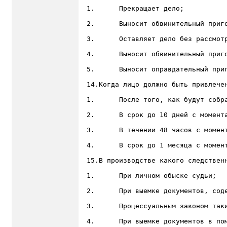
1.	Прекращает дело;

2.	Выносит обвинительный приговор без назначения наказания;

3.	Оставляет дело без рассмотрения;

4.	Выносит обвинительный приговор с наказанием, не связанным с лишением свободы;

5.	Выносит оправдательный приговор;

14.Когда лицо должно быть привлечен
1.	После того, как будут собраны достаточные доказательства, дающие основания для предъявления обвинения;

2.	В срок до 10 дней с момента задержания лица в качестве подозреваемого;

3.	В течении 48 часов с момента задержания лица в качестве подозреваемого;

4.	В срок до 1 месяца с момента возбуждения уголовного дела;

15.В производстве какого следственн
1.	При личном обыске судьи;

2.	При выемке документов, содержащих сведения, являющиеся государственной тайной;

3.	Процессуальным законом такие случаи не предусмотрены;

4.	При выемке документов в помещениях, в которых проживают члены дипломатических представительств;
