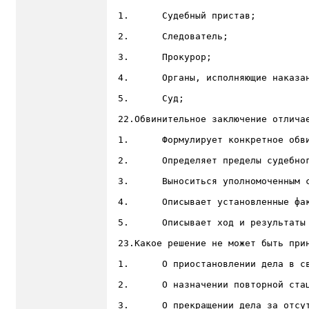
1.	Судебный пристав;

2.	Следователь;

3.	Прокурор;

4.	Органы, исполняющие наказание;

5.	Суд;

22.Обвинительное заключение отлича
1.	Формулирует конкретное обвинение;

2.	Определяет пределы судебного разбирательства;

3.	Выноситься уполномоченным субъектом;

4.	Описывает установленные фактические обстоятельства по делу;

5.	Описывает ход и результаты предварительного расследования;

23.Какое решение не может быть прин
1.	О приостановлении дела в связи с болезнью обвиняемого;

2.	О назначении повторной стационарной судебно-психиатрической экспертизы;

3.	О прекращении дела за отсутствием события преступления;
