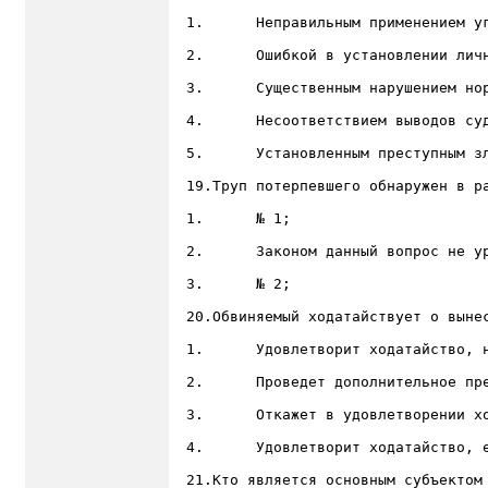
1.	Неправильным применением уголовного закона;

2.	Ошибкой в установлении личности подсудимого;

3.	Существенным нарушением норм уголовно-процессуального закона;

4.	Несоответствием выводов суда, изложенных в приговоре, фактическим обстоятельствам дела;

5.	Установленным преступным злоупотреблением следователя;

19.Труп потерпевшего обнаружен в р
1.	№ 1;

2.	Законом данный вопрос не урегулирован;

3.	№ 2;

20.Обвиняемый ходатайствует о выне
1.	Удовлетворит ходатайство, но при этом может вынести как обвинительный, так и оправдательный приговор;

2.	Проведет дополнительное предварительное слушание;

3.	Откажет в удовлетворении ходатайства;

4.	Удовлетворит ходатайство, если с ним согласны государственный обвинитель, потерпевший и защитник;

21.Кто является основным субъектом 