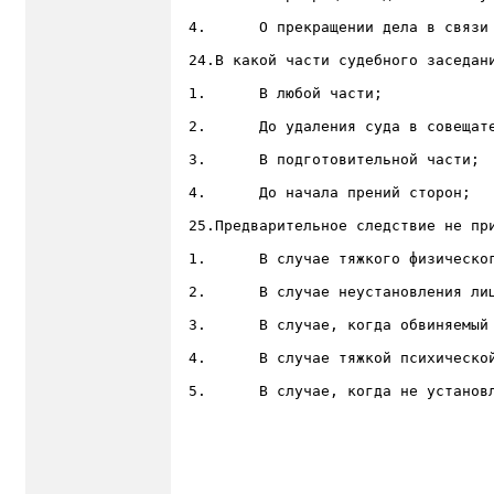
4.	О прекращении дела в связи с примирением с потерпевшим;

24.В какой части судебного заседани
1.	В любой части;

2.	До удаления суда в совещательную комнату;

3.	В подготовительной части;

4.	До начала прений сторон;

25.Предварительное следствие не при
1.	В случае тяжкого физического заболевания обвиняемого;

2.	В случае неустановления лица, подлежащего привлечению в качестве обвиняемого;

3.	В случае, когда обвиняемый скрылся от органов следствия;

4.	В случае тяжкой психической болезни обвиняемого в момент совершения преступления;

5.	В случае, когда не установлено местопребывание обвиняемого;
