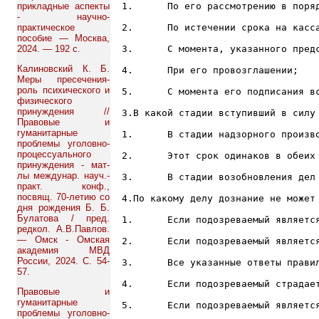
прикладные аспекты
1.	По его рассмотрению в порядке надзора;

- научно-
практическое
2.	По истечении срока на кассационное обжалование и опротестование, если он не был обжалован или опротестован;

пособие — Москва,
2024. — 192 с.
3.	С момента, указанного председателем вышестоящего суда;

Калиновский К. Б.
4.	При его провозглашении;

Меры пресечения-
роль психического и
5.	С момента его подписания всем составом суда;

физического
принуждения //
3.В какой стадии вступивший в силу
Правовые и
гуманитарные
1.	В стадии надзорного производства;

проблемы уголовно-
процессуального
2.	Этот срок одинаков в обеих стадиях;

принуждения - мат-
лы междунар. науч.-
3.	В стадии возобновления дел по вновь открывшимся обстоятельствам;

практ. конф.,
посвящ. 70-летию со
4.По какому делу дознание не может 
дня рождения Б. Б.
Булатова / пред.
1.	Если подозреваемый является следователем прокуратуры;

редкол. А.В.Павлов.
— Омск - Омская
2.	Если подозреваемый является военнослужащим;

академия МВД
России, 2024. С. 54-
3.	Все указанные ответы правильные;

57.
4.	Если подозреваемый страдает тяжким психическим заболеванием;

Правовые и
гуманитарные
5.	Если подозреваемый является несовершеннолетним;

проблемы уголовно-