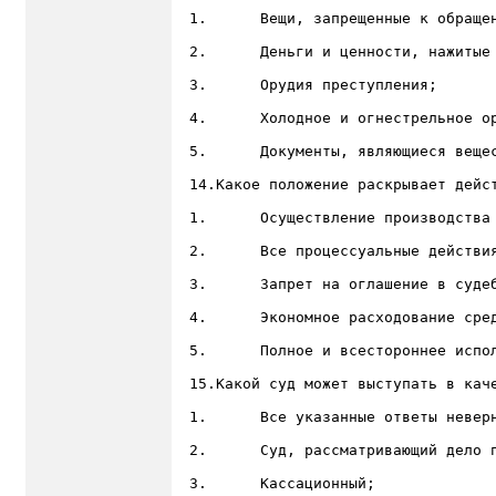
1.	Вещи, запрещенные к обращению;

2.	Деньги и ценности, нажитые преступным путем;

3.	Орудия преступления;

4.	Холодное и огнестрельное оружие;

5.	Документы, являющиеся вещественными доказательствами;

14.Какое положение раскрывает дейс
1.	Осуществление производства по делу только теми лицами, которые предусмотрены законом;

2.	Все процессуальные действия по расследуемому уголовному делу должны быть выполнены лично следователем;

3.	Запрет на оглашение в судебном следствии протоколов допросов свидетелей, составленных в ходе предварительного расследования;

4.	Экономное расходование средств при производстве по делу;

5.	Полное и всестороннее использование процессуальных средств;

15.Какой суд может выступать в каче
1.	Все указанные ответы неверные;

2.	Суд, рассматривающий дело по вновь открывшимся обстоятельствам;

3.	Кассационный;
