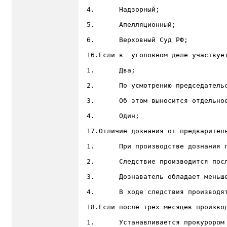
4.	Надзорный;

5.	Апелляционный;

6.	Верховный Суд РФ;

16.Если в  уголовном деле участвуе
1.	Два;

2.	По усмотрению председательствующего;

3.	Об этом выносится отдельное определение всего состава суда;

4.	Один;

17.Отличие дознания от предваритель
1.	При производстве дознания применяются меры принуждения;

2.	Следствие производится после возбуждения уголовного дела;

3.	Дознаватель обладает меньшей процессуальной самостоятельностью, чем следователь;

4.	В ходе следствия производятся следственные действия;

18.Если после трех месяцев произво
1.	Устанавливается прокурором субъекта Российской Федерации, в пределах до одного месяца;
