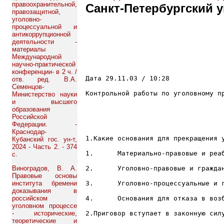
правоохранительной,
Санкт-Петербургский у
правозащитной,
уголовно-
процессуальной и
антикоррупционной
деятельности -
материалы
Международной
научно-практической
конференции- в 2 ч. /
Дата 29.11.03 / 10:28						Вариант № 4

отв. ред. В.А.
Семенцов-
Контрольной работы по уголовному пр
Министерство науки
и высшего
образования
Российской
Федерации. -
Краснодар-
1.Какие основания для прекращения 
Кубанский гос. ун-т,
2024 - Часть 2. - 374
1.	Материально-правовые и реабилитирующие;

с.
Виноградов, В. А.
2.	Уголовно-правовые и гражданско-правовые;

Правовые основы
института бремени
3.	Уголовно-процессуальные и гражданско-процессуальные;

доказывания в
российском
4.	Основания для отказа в возбуждении дела или прекращения дела и основания только для прекращения дела;

уголовном процессе
- исторические,
2.Приговор вступает в законную силу
теоретические и