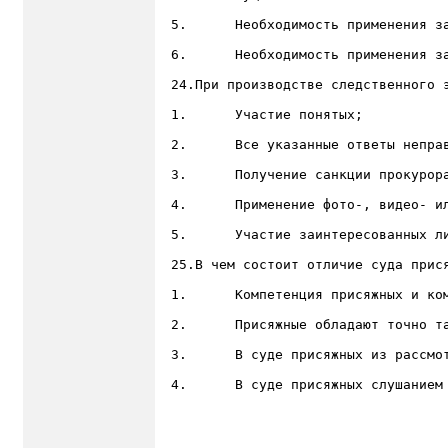
5.	Необходимость применения закона о более тяжком преступлении;

6.	Необходимость применения закона о менее тяжком преступлении;

24.При производстве следственного э
1.	Участие понятых;

2.	Все указанные ответы неправильные;

3.	Получение санкции прокурора;

4.	Применение фото-, видео- или киносъемки;

5.	Участие заинтересованных лиц;

25.В чем состоит отличие суда прися
1.	Компетенция присяжных и компетенция профессиональных судей строго разделена;

2.	Присяжные обладают точно такими же правами, как и профессиональные судьи;

3.	В суде присяжных из рассмотрения дела исключаются недопустимые доказательства;

4.	В суде присяжных слушанием дела руководит всегда профессиональный судья;
