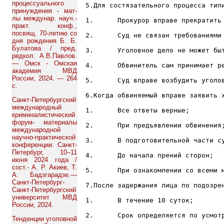
процессуального
5.Для состязательного процесса типи
принуждения - мат-
лы междунар. науч.-
1.	Прокурор вправе прекратить уголовное дело по нереабилитирующим основаниям;

практ. конф.,
посвящ. 70-летию со
2.	Суд не связан требованиями сторон;

дня рождения Б. Б.
Булатова / пред.
3.	Уголовное дело не может быть рассмотрено в отсутствие обвиняемого;

редкол. А.В.Павлов.
— Омск - Омская
4.	Обвинитель сам принимает решение о мере пресечения в отношении обвиняемого;

академия МВД
России, 2024. — 264
5.	Суд вправе возбудить уголовное преследование;

с.
6.Когда обвиняемый вправе заявить 
Санкт-Петербургский
международный
1.	Все ответы верные;

криминалистический
форум- материалы
2.	При предъявлении обвинения;

международной
научно-практической
3.	В подготовительной части судебного разбирательства;

конференции. Санкт-
Петербург, 10–11
4.	До начала прений сторон;

июня 2024 года /
сост.- А. Р. Акиев, Т.
5.	При ознакомлении со всеми материалами предварительного расследования;

А. Бадзгарадзе.—
Санкт-Петербург-
7.После задержания лица по подозре
Санкт-Петербургский
университет МВД
1.	В течение 10 суток;

России, 2024.
2.	Срок определяется по усмотрению следователя с согласия прокурора;

Тенденции уголовной