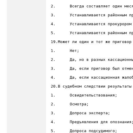
2.	Всегда составляет один месяц с момента принятия дела к производству;

3.	Устанавливается районным прокурором, в пределах трех месяцев;

4.	Устанавливается прокурором субъекта Российской Федерации, в пределах шести месяцев;

5.	Устанавливается районным прокурором, в пределах до одного месяца;

19.Может ли один и тот же приговор 
1.	Нет;

2.	Да, но в разных кассационных инстанциях;

3.	Да, если приговор был отменен;

4.	Да, если кассационная жалоба поступила после рассмотрения дела по жалобе другой стороны;

20.В судебном следствии результаты
1.	Освидетельствования;

2.	Осмотра;

3.	Допроса эксперта;

4.	Предъявления для опознания;

5.	Допроса подсудимого;
