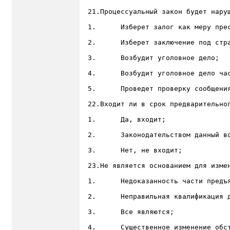
21.Процессуальный закон будет наруш
1.	Изберет залог как меру пресечения;

2.	Изберет заключение под стражу как меру пресечения;

3.	Возбудит уголовное дело;

4.	Возбудит уголовное дело частно-публичного обвинения без заявления потерпевшего;

5.	Проведет проверку сообщения о преступлении свыше 3 суток;

22.Входит ли в срок предварительно
1.	Да, входит;

2.	Законодательством данный вопрос не урегулирован;

3.	Нет, не входит;

23.Не является основанием для измен
1.	Недоказанность части предъявленного обвинения;

2.	Неправильная квалификация деяния;

3.	Все являются;

4.	Существенное изменение обстоятельств обвинения;
