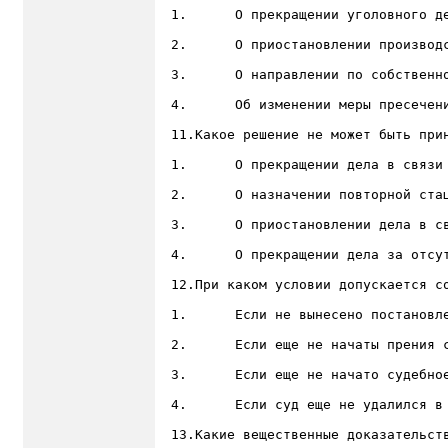
1.	О прекращении уголовного дела;

2.	О приостановлении производства по делу;

3.	О направлении по собственной инициативе уголовного дела на дополнительное расследование;

4.	Об изменении меры пресечения;

11.Какое решение не может быть прин
1.	О прекращении дела в связи с примирением с потерпевшим;

2.	О назначении повторной стационарной судебно-психиатрической экспертизы;

3.	О приостановлении дела в связи с болезнью обвиняемого;

4.	О прекращении дела за отсутствием события преступления;

12.При каком условии допускается с
1.	Если не вынесено постановление о назначении судебного заседания;

2.	Если еще не начаты прения сторон;

3.	Если еще не начато судебное следствие;

4.	Если суд еще не удалился в совещательную комнату;

13.Какие вещественные доказательств