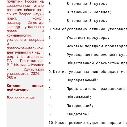
политики России на
3.	В течение 8 суток;

современном этапе
развития общества -
4.	В течение 2 месяцев;

сб. ст. Всерос. науч.-
практ. конф.,
5.	В течение 3 суток;

посвящ. 25-летию
кафедр уголовного
8.Чем обусловлено отличие уголовног
права и
криминологии,
1.	Участием прокурора;

уголовного процесса
и
2.	Исковым порядком производства;

правоохранительной
деятельности / науч.
3.	Руководящим положением суда;

ред.- Л.Г. Татьянина,
Г.А. Решетникова,
4.	Общественной опасностью преступления;

В.Г. Ившин. – Ижевск
- Удмуртский
9.Кто из указанных лиц обладает мен
университет, 2024. –
286 с.
1.	Подозреваемый;

Каталог новых
2.	Представитель гражданского ответчика;

публикаций
3.	Обвиняемый;

Все пополнения...
4.	Потерпевший;

5.	Свидетель;

10.Какое решение судья не вправе пр