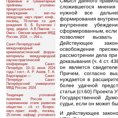
Смысл данного правила
Правовые и гуманитарные
проблемы уголовно-
сложившегося мнения
процессуального
нужной все дальне
принуждения - мат-лы
междунар. науч.-практ. конф.,
формирования внутрен
посвящ. 70-летию со дня
внутреннее убежден
рождения Б. Б. Булатова /
пред. редкол. А.В.Павлов. —
сформированным, если 
Омск - Омская академия МВД
позволяют вызвать
России, 2024. — 264 с.
Действующее законо
Санкт-Петербургский
международный
освобождение присяж
криминалистический форум-
рассмотрении дела при
материалы международной
научно-практической
доказывания (ч. 4 ст. 4
конференции. Санкт-
он является свидетеле
Петербург, 10–11 июня 2024
года / сост.- А. Р. Акиев, Т. А.
Причем, согласно вы
Бадзгарадзе.— Санкт-
нуждается в расширите
Петербург- Санкт-
Петербургский университет
более удачной предст
МВД России, 2024.
статьи (ст.60) Проекта 
Тенденции уголовной
Государственной Думо
политики России на
судьи, если он может бы
современном этапе развития
общества - сб. ст. Всерос.
науч.-практ. конф., посвящ.
И действующее законо
25-летию кафедр уголовного