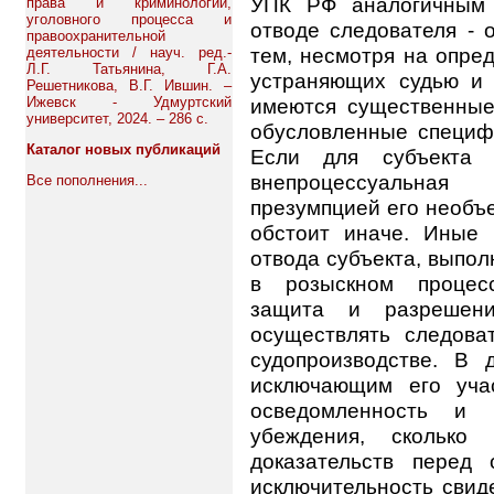
УПК РФ аналогичным 
права и криминологии,
уголовного процесса и
отводе следователя - 
правоохранительной
тем, несмотря на опре
деятельности / науч. ред.-
Л.Г. Татьянина, Г.А.
устраняющих судью и 
Решетникова, В.Г. Ившин. –
Ижевск - Удмуртский
имеются существенные
университет, 2024. – 286 с.
обусловленные специф
Каталог новых публикаций
Если для субъекта 
внепроцессуальная 
Все пополнения...
презумпцией его необъе
обстоит иначе. Иные
отвода субъекта, выпо
в розыскном процесс
защита и разрешени
осуществлять следова
судопроизводстве. В 
исключающим его уча
осведомленность и 
убеждения, сколько 
доказательств перед 
исключительность свид