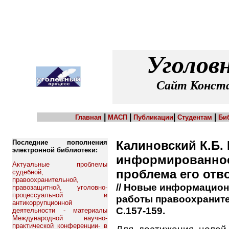
Уголов
Сайт Конста
|
|
|
|
Главная
МАСП
Публикации
Студентам
Би
Последние пополнения
Калиновский К.Б.
электронной библиотеки:
информированнос
Актуальные проблемы
проблема его отв
судебной,
правоохранительной,
// Новые информацион
правозащитной, уголовно-
процессуальной и
работы правоохранител
антикоррупционной
С.157-159.
деятельности - материалы
Международной научно-
практической конференции- в