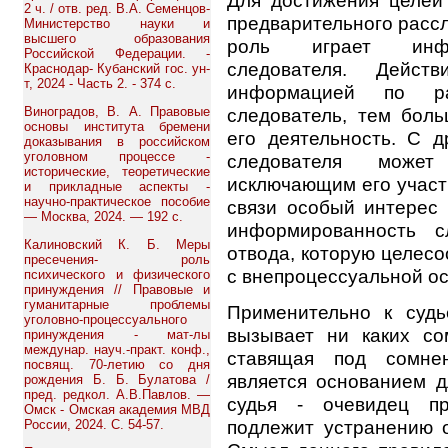
Для достижения целей 
2 ч. / отв. ред. В.А. Семенцов-
предварительного расс
Министерство науки и
высшего образования
роль играет инфор
Российской Федерации. -
следователя. Дейст
Краснодар- Кубанский гос. ун-
т, 2024 - Часть 2. - 374 с.
информацией по ра
Виноградов, В. А. Правовые
следователь, тем бол
основы института бремени
его деятельность. С д
доказывания в российском
уголовном процессе -
следователя может 
исторические, теоретические
исключающим его участи
и прикладные аспекты -
научно-практическое пособие
связи особый интерес 
— Москва, 2024. — 192 с.
информированность с
Калиновский К. Б. Меры
отвода, которую целес
пресечения- роль
с внепроцессуальной о
психического и физического
принуждения // Правовые и
гуманитарные проблемы
Применительно к суд
уголовно-процессуального
вызывает ни каких со
принуждения - мат-лы
междунар. науч.-практ. конф.,
ставящая под сомнен
посвящ. 70-летию со дня
является основанием д
рождения Б. Б. Булатова /
пред. редкол. А.В.Павлов. —
судья - очевидец пр
Омск - Омская академия МВД
подлежит устранению о
России, 2024. С. 54-57.