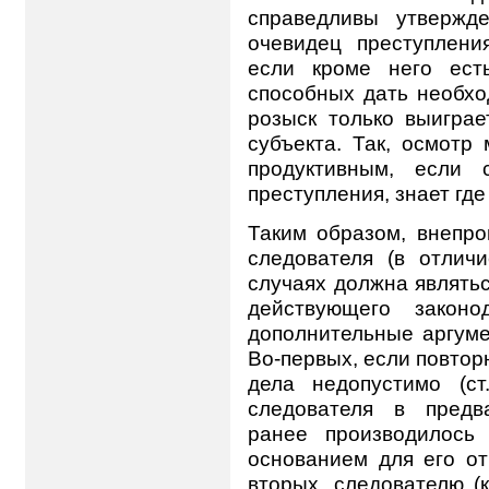
справедливы утвержд
очевидец преступлени
если кроме него ест
способных дать необхо
розыск только выиграе
субъекта. Так, осмотр
продуктивным, если 
преступления, знает где
Таким образом, внепр
следователя (в отлич
случаях должна являть
действующего законо
дополнительные аргуме
Во-первых, если повтор
дела недопустимо (с
следователя в предв
ранее производилось
основанием для его от
вторых, следователю (