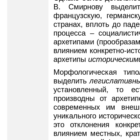
В. Смирнову выделит
французскую, германск
странах, вплоть до пад
процесса – социалисти
архетипами (прообразам
влиянием конкретно-ист
архетипы
историческим
Морфологическая типо
выделить
легислативн
установленный, то ес
производны от архети
современных им внешн
уникального историческо
это отклонения конкр
влиянием местных, кра