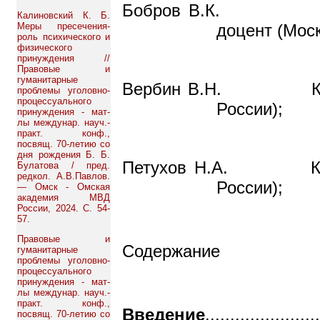
Бобров В.К. Заслуже
Калиновский К. Б.
Меры пресечения-
доцент (Мос
роль психического и
физического
принуждения //
Правовые и
гуманитарные
Вербин В.Н. Канд. ю
проблемы уголовно-
процессуального
России);
принуждения - мат-
лы междунар. науч.-
практ. конф.,
посвящ. 70-летию со
дня рождения Б. Б.
Петухов Н.А. Канд. ю
Булатова / пред.
редкол. А.В.Павлов.
России);
— Омск - Омская
академия МВД
России, 2024. С. 54-
57.
Правовые и
Содержание
гуманитарные
проблемы уголовно-
процессуального
принуждения - мат-
лы междунар. науч.-
практ. конф.,
Введение
.......................
посвящ. 70-летию со