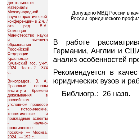
деятельности -
материалы
Международной
Допущено МВД России в каче
научно-практической
России юридического профил
конференции- в 2 ч. /
отв. ред. В.А.
Семенцов-
Министерство науки
и высшего
В работе рассматрив
образования
Германии, Англии и США
Российской
Федерации. -
анализ особенностей про
Краснодар-
Кубанский гос. ун-т,
2024 - Часть 2. - 374
Рекомендуется в качес
с.
юридических вузов и ра
Виноградов, В. А.
Правовые основы
института бремени
Библиогр.: 26 назв.
доказывания в
российском
уголовном процессе
- исторические,
теоретические и
прикладные аспекты
- научно-
практическое
пособие — Москва,
2024. — 192 с.