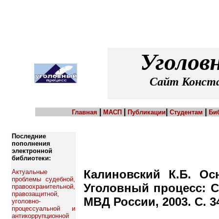
Уголов
Сайт Конста
|
|
|
|
Главная
МАСП
Публикации
Студентам
Би
Последние
пополнения
электронной
библиотеки:
Калиновский К.Б. Ос
Актуальные
проблемы судебной,
Уголовный процесс: С
правоохранительной,
правозащитной,
МВД России, 2003. С. 3
уголовно-
процессуальной и
антикоррупционной