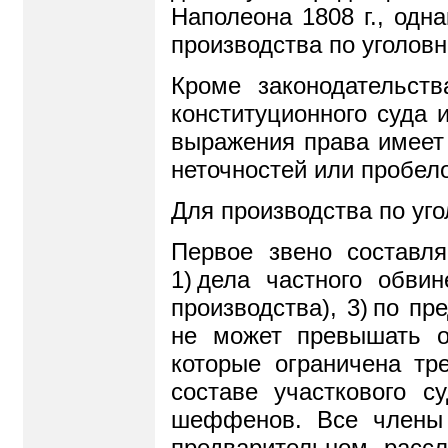
Наполеона 1808 г., одн
производства по уголов
Кроме законодательст
конституционного суда 
выражения права имеет 
неточностей или пробел
Для производства по уг
Первое звено составля
1
)
дела частного обвин
производства), 3
)
по пр
не может превышать о
которые ограничена т
составе участкового 
шеффенов. Все члены 
предварительном рассл