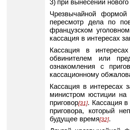
3
)
при вынесении нового
Чрезвычайной формой 
пересмотр дела по по
французском уголовном
кассация в интересах за
Кассация в интереса
обвинителем или пре
ознакомления с приго
кассационному обжалова
Кассация в интересах 
министром юстиции на 
приговор
. Кассация в
[31]
приговора, который н
будущее время
.
[32]