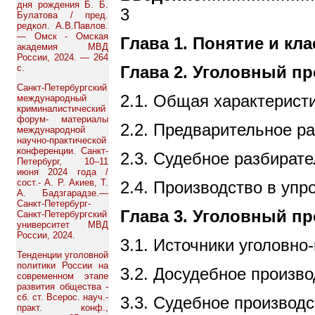
дня рождения Б. Б.
3
Булатова / пред.
редкол. А.В.Павлов.
— Омск - Омская
Глава 1. Понятие и к
академия МВД
России, 2024. — 264
Глава 2. Уголовный п
с.
Санкт-Петербургский
2.1. Общая характеристик
международный
криминалистический
форум- материалы
2.2. Предварительное расследо
международной
научно-практической
конференции. Санкт-
2.3. Судебное разбирательств
Петербург, 10–11
июня 2024 года /
сост.- А. Р. Акиев, Т.
2.4. Производство в упрощенном 
А. Бадзгарадзе.—
Санкт-Петербург-
Глава 3. Уголовный п
Санкт-Петербургский
университет МВД
России, 2024.
3.1. Источники уголовно-пр
Тенденции уголовной
политики России на
3.2. Досудебное производство.....
современном этапе
развития общества -
сб. ст. Всерос. науч.-
3.3. Судебное производство........
практ. конф.,