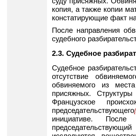
суду присяжных. Обвиня
копия, а также копии ма
констатирующие факт на
После направления обв
судебного разбирательст
2.3. Судебное разбира
Судебное разбирательст
отсутствие обвиняемо
обвиняемого из мест
присяжных. Структуры
Французское происх
председательствующего
инициативе. После
председательствующи
исследуются веществе