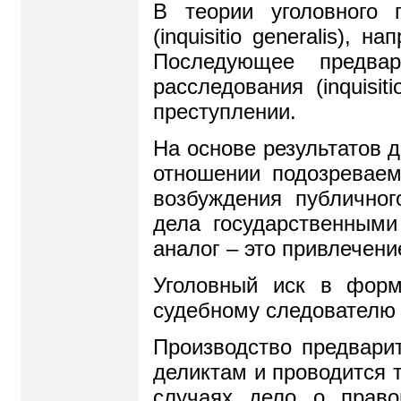
В теории уголовного 
(
inquisitio
generalis
), на
Последующее предвар
расследования (inquisit
преступлении.
На основе результатов 
отношении подозреваем
возбуждения публичног
дела государственными
аналог – это привлечени
Уголовный иск в форм
судебному следователю 
Производство предварит
деликтам и проводится 
случаях дело о право