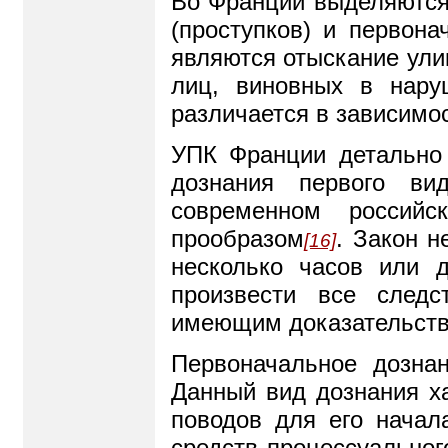
Во Франции выделяются
(проступков) и первон
являются отыскание ули
лиц, виновных в нару
различается в зависимос
УПК Франции детально 
дознания первого ви
современном российс
прообразом
. Закон н
[16]
несколько часов или 
произвести все следс
имеющим доказательств
Первоначальное дознан
Данный вид дознания ха
поводов для его начал
средств процессуальног