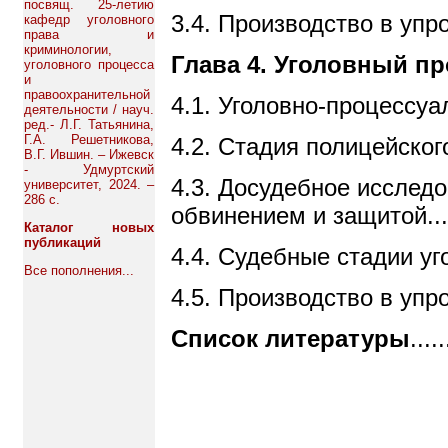
посвящ. 25-летию
3.4. Производство в упрощенном 
кафедр уголовного
права и
криминологии,
Глава 4. Уголовный п
уголовного процесса
и
правоохранительной
4.1. Уголовно-процессуальное 
деятельности / науч.
ред.- Л.Г. Татьянина,
Г.А. Решетникова,
4.2. Стадия полицейского (вн
В.Г. Ившин. – Ижевск
- Удмуртский
4.3. Досудебное исслед
университет, 2024. –
286 с.
обвинением и защитой..............
Каталог новых
публикаций
4.4. Судебные стадии уголовного
Все пополнения...
4.5. Производство в упрощенном 
Список литературы
.....