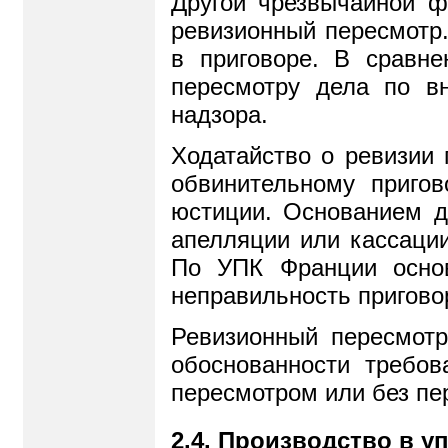
Другой чрезвычайной ф
ревизионный пересмотр.
в приговоре. В сравн
пересмотру дела по в
надзора.
Ходатайство о ревизии
обвинительному приго
юстиции. Основанием д
апелляции или кассации
По УПК Франции основ
неправильность пригово
Ревизионный пересмотр
обоснованности требов
пересмотром или без пе
2.4. Производство в 