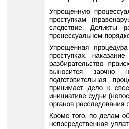
Упрощенную процессуа
проступкам (правонар
следствие. Деликты 
процессуальном порядке
Упрощенная процедура
проступках, наказани
разбирательство прои
выносится заочно н
подготовительная про
принимает дело к свое
инициативе судьи (непос
органов расследования о
Кроме того, по делам о
непосредственная упла