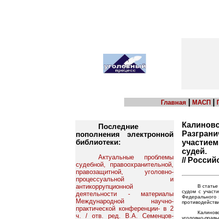
|
|
Главная
МАСП
Калиновс
Последние
Разграни
пополнения электронной
библиотеки:
участием
судей.
Актуальные проблемы
// Россий
судебной, правоохранительной,
правозащитной, уголовно-
процессуальной и
антикоррупционной
В статье
судом с участ
деятельности - материалы
Федерального 
Международной научно-
противодействи
практической конференции- в 2
Калинов
ч. / отв. ред. В.А. Семенцов-
уголовно-прав