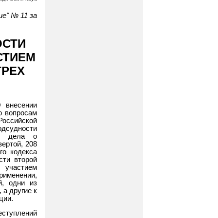
е" № 11 за
ОСТИ
СТИЕМ
ТРЕХ
 внесении
о вопросам
оссийской
одсудности
ые дела о
вертой, 208
го кодекса
сти второй
 участием
рименении,
й, одни из
 а другие к
ции.
еступлений