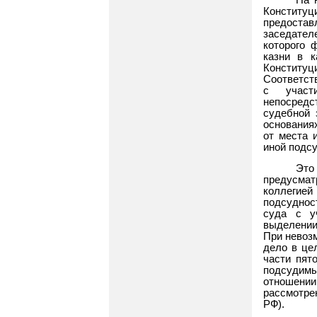
Конститу
предоста
заседател
которого 
казни в к
Конститу
Соответств
с участ
непосредс
судебной 
основания
от места 
иной подсу
Это
предусма
коллегией
подсуднос
суда с у
выделении
При невоз
дело в це
части пят
подсудим
отношении
рассмотрен
РФ).