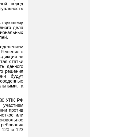
лой перед
туальность
твующему
вного дела
сиональных
лей.
ределением
 Решение о
сдикции не
тая статьи
ть данного
го решения
они будут
роведенные
ельными, а
 30 УПК РФ
с участием
нии против
четкое или
оизвольное
ребования
, 120 и 123