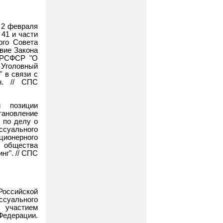
 2 февраля
 41 и части
ого Совета
твие Закона
н РСФСР "О
 Уголовный
 в связи с
н. // СПС
й позиции
новление
 по делу о
ссуального
ионерного
 общества
нг". // СПС
оссийской
ессуального
 участием
Федерации.