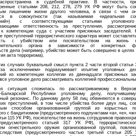
аспространена в судебной практике. В частности, пре
ренные статьями 208, 212, 278, 279 УК РФ могут быть с
ым лишением жизни другого человека, в связи с чем о
ься в совокупности (так называемая «идеальная сов
лений») с соответствующими статьями уголовного
ивающими ответственность за преступления, рассмотрени
 к компетенции суда с участием присяжных заседателей.
е преступлений террористического характера может составлят
ость с убийством или посягательством на жизнь с
анительного органа в зависимости от конкретных фа
ьств дела (например, убийство может быть совершено в целях 
ия акта терроризма).
тих случаях буквальный смысл пункта 2 части второй статьи
«за исключением» подразумевает изъятие уголовных д
ний из компетенции коллегии из двенадцати присяжных за
 все уголовное дело рассматривать коллегией профессиональны
ая ситуация сложилась по рассматриваемому в Верхо
о-Балкарской Республики уголовному делу, получившем
ный резонанс. По данному делу 58 лиц обвиняются в совер
ких преступлений, в том числе убийства более двух лиц, со
ным способом организованной группой из корыстных по
го с бандитизмом (предусмотренного подпунктами «а», «е», «ж»
тьи 115 УК РФ), посягательстве на жизнь сотрудников правоох
(предусмотренного статьей 317 УК РФ), террористическо
ем огнестрельного оружия организованной группой, повле
следствия (предусмотренного частью третьей статьи 205