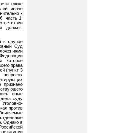
ости также
лей, иначе
нительно к
6, часть 1;
оответствии
ия должны
й в случае
ховный Суд
положениями
й Федерации
а которое
воего права
ей (пункт 3
 вопросах
нтирующих
о признано
ействующего
ались иные
 дела суду
Уголовно-
ажал против
бвиняемые
 отдельные
е. Однако в
Российской
нституции