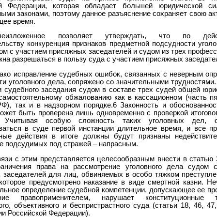
ой Федерации, которая обладает большей юридической си
ыми законами, поэтому данное разъяснение сохраняет свою ак
щее время.
шеизложенное позволяет утверждать, что по дейс
ельству конкуренция признаков предметной подсудности уголо
ом с участием присяжных заседателей и судом из трех профес
жна разрешаться в пользу суда с участием присяжных заседате
ако исправление судебных ошибок, связанных с неверным оп
ти уголовного дела, сопряжено со значительными трудностями.
и судебного заседания судом в составе трех судей общей юри
самостоятельному обжалованию как в кассационном (часть пя
Ф), так и в надзорном порядке.6 Законность и обоснованнос
ожет быть проверена лишь одновременно с проверкой итогово
 Учитывая особую сложность таких уголовных дел, 
ваться в суде первой инстанции длительное время, и все п
ные действия в итоге должны будут признаны недействит
е подсудимых под стражей – напрасным.
вязи с этим представляется целесообразным внести в статью
раничения права на рассмотрение уголовного дела судом 
 заседателей для лиц, обвиняемых в особо тяжком преступле
 которое предусмотрено наказание в виде смертной казни. Не
льное определение судебной компетенции, допускающее ее пр
ание правоприменителем, нарушает конституционные т
го, объективного и беспристрастного суда (статьи 18, 46, 47
ии Российской Федерации).