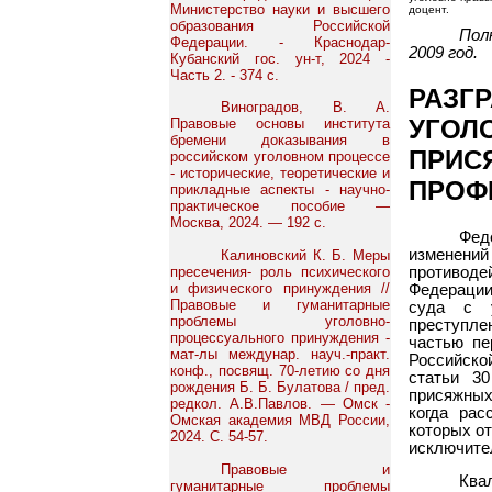
Министерство науки и высшего
доцент.
образования Российской
Пол
Федерации. - Краснодар-
2009 год.
Кубанский гос. ун-т, 2024 -
Часть 2. - 374 с.
РАЗГ
Виноградов, В. А.
УГОЛ
Правовые основы института
бремени доказывания в
ПРИС
российском уголовном процессе
- исторические, теоретические и
ПРОФ
прикладные аспекты - научно-
практическое пособие —
Москва, 2024. — 192 с.
Фед
изменений
Калиновский К. Б. Меры
противод
пресечения- роль психического
и физического принуждения //
Федерации
Правовые и гуманитарные
суда с у
проблемы уголовно-
преступлен
процессуального принуждения -
частью пе
мат-лы междунар. науч.-практ.
Российско
конф., посвящ. 70-летию со дня
статьи 3
рождения Б. Б. Булатова / пред.
присяжных
редкол. А.В.Павлов. — Омск -
когда рас
Омская академия МВД России,
которых от
2024. С. 54-57.
исключите
Правовые и
Ква
гуманитарные проблемы