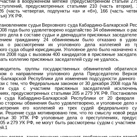
участии в вооруженном мятеже (предусмотренном статьей 27
ступлений, предусмотренных статьями 210 (часть вторая), 
26 (часть четвертая, подпункты «а» и «б»), 166 (часть четв
тья) УК РФ.
тановлением судьи Верховного суда Кабардино-Балкарской Рес
2008 года было удовлетворено ходатайство 34 обвиняемых о ра
ного дела в составе судьи и двенадцати присяжных заседателе
лением гражданину 24 обвиняемым было отказано в удовл
тва о рассмотрении их уголовного дела коллегией из т
ого суда общей юрисдикции. Уголовное дело было назначено 
еля 2008 года с вызовом 400 кандидатов в присяжные заседате
ать коллегию присяжных заседателей суду не удалось.
оводитель группы государственных обвинителей обратилс
твом о направлении уголовного дела Председателю Верхов
-Балкарской Республики для изменения подсудности данного 
зи с тем, что Федеральным законом от 30 декабря 2008 года 
сти суда с участием присяжных заседателей исключе
ниях, предусмотренных статьями 205 и 279 УК РФ. Постановле
го суда Кабардино-Балкарской Республики от 20 февраля 
во стороны обвинения было удовлетворено, и уголовное дело 
мотрения его коллегией из трех судей федерального с
и. Решение суда мотивировано тем, что по смыслу новой реда
татьи 30 УПК РФ уголовные дела о преступлениях, предус
205 и 279 УК РФ, не могут быть рассмотрены судом с участием
ей.1
наш взгляд, такое решение нарушает требования части второй