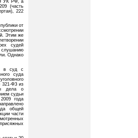
9 УК РФ, а
209 (часть
ертая), 222
публики от
ссмотрении
й. Этим же
етворении
рех судей
к слушанию
ли. Однако
я в суд с
ного суда
уголовного
№ 321-ФЗ из
ны дела о
нием судьи
2009 года
направлено
уда общей
кции части
мотренных
 присяжных
 статьи 20