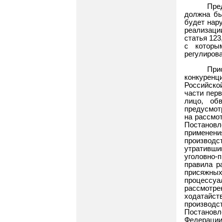
Пре
должна бы
будет нар
реализации
статья 123
с которы
регулиров
При
конкуренц
Российской
части перв
лицо, об
предусмотр
на рассмот
Постанов
применен
производс
утратившим
уголовно-
правила р
присяжны
процессуал
рассмотр
ходатайст
производст
Постановл
Федераци