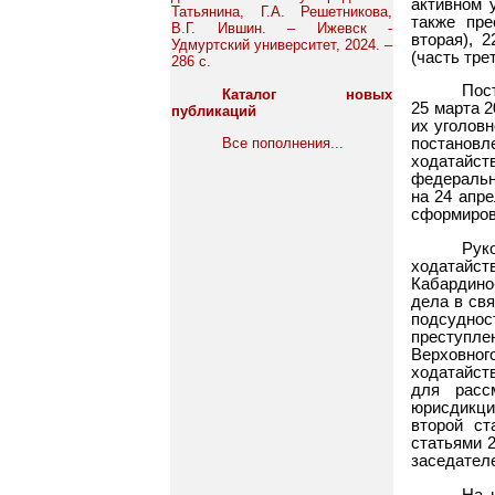
активном 
Татьянина, Г.А. Решетникова,
также пре
В.Г. Ившин. – Ижевск -
вторая), 2
Удмуртский университет, 2024. –
(часть тре
286 с.
Пос
Каталог новых
25 марта 
публикаций
их уголов
Все пополнения...
постанов
ходатайс
федеральн
на 24 апр
сформиров
Рук
ходатайс
Кабардино
дела в свя
подсудно
преступле
Верховно
ходатайст
для расс
юрисдикци
второй с
статьями 
заседател
На 