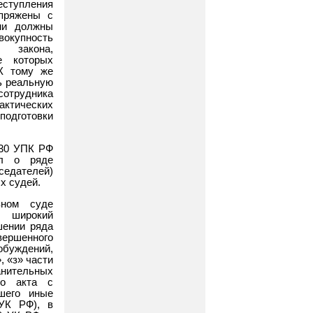
ступления
опряжены с
ни должны
окупность
 закона,
е которых
 К тому же
ь реальную
отрудника
ктических
подготовки
 30 УПК РФ
ел о ряде
седателей)
х судей.
вном суде
у широкий
шении ряда
вершенного
буждений,
, «з» части
ранительных
го акта с
кшего иные
 УК РФ), в