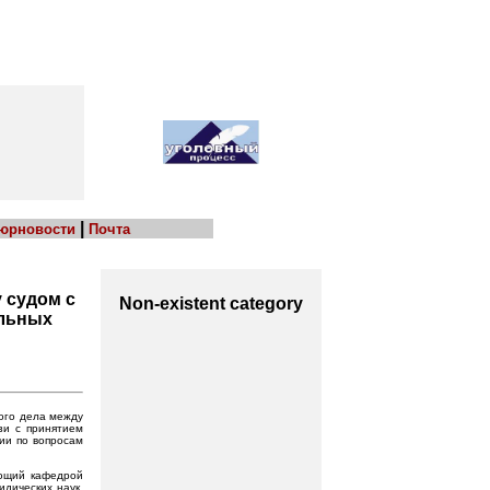
|
 юрновости
Почта
 судом с
Non-existent category
альных
ного дела между
зи с принятием
ии по вопросам
ующий кафедрой
дических наук,