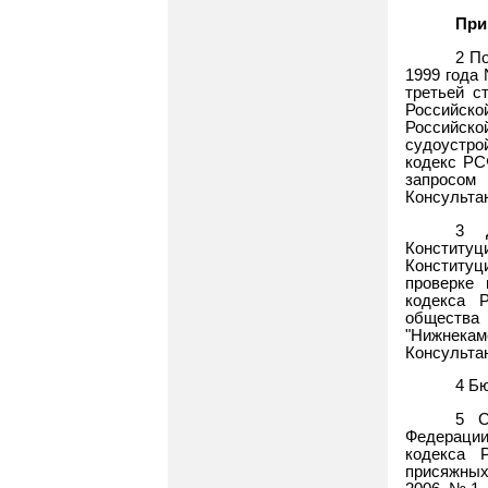
При
2 П
1999 года 
третьей с
Российской
Российско
судоустро
кодекс РС
запросом
Консульта
3 Д
Констит
Конституц
проверке 
кодекса 
общества
"Нижнекамс
Консульта
4 Б
5 С
Федерации 
кодекса 
присяжных