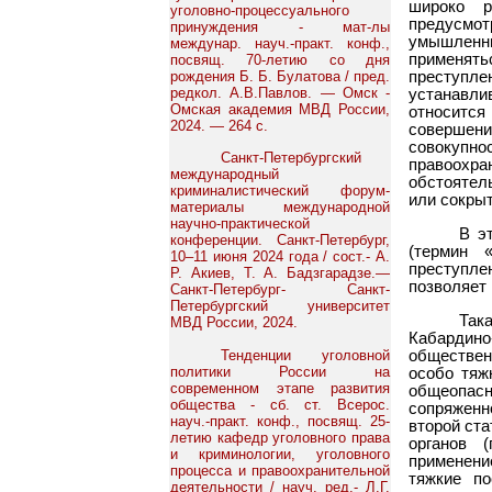
широко р
уголовно-процессуального
предусмот
принуждения - мат-лы
умышленн
междунар. науч.-практ. конф.,
применят
посвящ. 70-летию со дня
рождения Б. Б. Булатова / пред.
преступ
редкол. А.В.Павлов. — Омск -
устанавл
Омская академия МВД России,
относится
2024. — 264 с.
совершени
совокупн
Санкт-Петербургский
правоохр
международный
обстоятел
криминалистический форум-
или сокрыт
материалы международной
научно-практической
В э
конференции. Санкт-Петербург,
(термин 
10–11 июня 2024 года / сост.- А.
преступле
Р. Акиев, Т. А. Бадзгарадзе.—
позволяет
Санкт-Петербург- Санкт-
Петербургский университет
Так
МВД России, 2024.
Кабардин
обществен
Тенденции уголовной
политики России на
особо тяж
современном этапе развития
общеопас
общества - сб. ст. Всерос.
сопряженно
науч.-практ. конф., посвящ. 25-
второй ста
летию кафедр уголовного права
органов 
и криминологии, уголовного
применени
процесса и правоохранительной
тяжкие по
деятельности / науч. ред.- Л.Г.