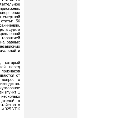
зательное
присяжных
совершение
я смертной
 статьи 56
аничению.
 дела судом
епленной
 гарантией
 на равных
независимо
риальной и
 который
лей перед
 признаков
ываются от
 вопрос о
изводство.
 уголовное
й (пункт 1
 несколько
дателей в
атайство о
тьи 325 УПК