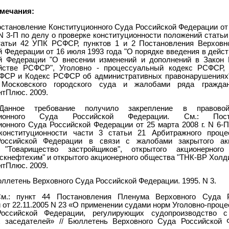
мечания:
остановление Конституционного Суда Российской Федерации от
N 3-П по делу о проверке конституционности положений статьи
татьи 42 УПК РСФСР, пунктов 1 и 2 Постановления Верховн
 Федерации от 16 июля 1993 года "О порядке введения в дейс
й Федерации "О внесении изменений и дополнений в Зако
йстве РСФСР", Уголовно - процессуальный кодекс РСФСР,
ФСР и Кодекс РСФСР об административных правонарушениях"
 Московского городского суда и жалобами ряда гражда
нтПлюс. 2009.
анное требование получило закрепление в правово
уционного Суда Российской Федерации. См.: Поста
ионного Суда Российской Федерации от 25 марта 2008 г. N 6-П
конституционности части 3 статьи 21 Арбитражного проце
Российской Федерации в связи с жалобами закрытого акц
 "Товарищество застройщиков", открытого акционерного
кнефтехим" и открытого акционерного общества "ТНК-ВР Холди
нтПлюс. 2009.
юллетень Верховного Суда Российской Федерации. 1995. N 3.
м.: пункт 44 Постановления Пленума Верховного Суда Р
от 22.11.2005 N 23 «О применении судами норм Уголовно-проц
Российской Федерации, регулирующих судопроизводство с
 заседателей» // Бюллетень Верховного Суда Российской 