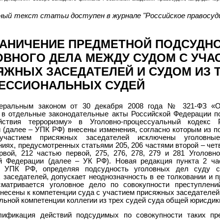
ный текст статьи доступен в журнале "Российское правосуди
РАНИЧЕНИЕ ПРЕДМЕТНОЙ ПОДСУДН
ОВНОГО ДЕЛА МЕЖДУ СУДОМ С УЧА
ЯЖНЫХ ЗАСЕДАТЕЛЕЙ И СУДОМ ИЗ 
ЕССИОНАЛЬНЫХ СУДЕЙ
еральным законом от 30 декабря 2008 года № 321-ФЗ «О
 в отдельные законодательные акты Российской Федерации п
ействия терроризму» в Уголовно-процессуальный кодекс Р
 (далее – УПК РФ) внесены изменения, согласно которым из п
частием присяжных заседателей исключены уголовн
иях, предусмотренных статьями 205, 206 частями второй – чет
рвой, 212 частью первой, 275, 276, 278, 279 и 281 Уголовно
й Федерации (далее – УК РФ). Новая редакция пункта 2 ча
0 УПК РФ, определяя подсудность уголовных дел суду с
 заседателей, допускает неоднозначность в ее толковании и п
сматривается уголовное дело по совокупности преступлени
несены к компетенции суда с участием присяжных заседателей,
льной компетенции коллегии из трех судей суда общей юрисдик
лификация действий подсудимых по совокупности таких пр