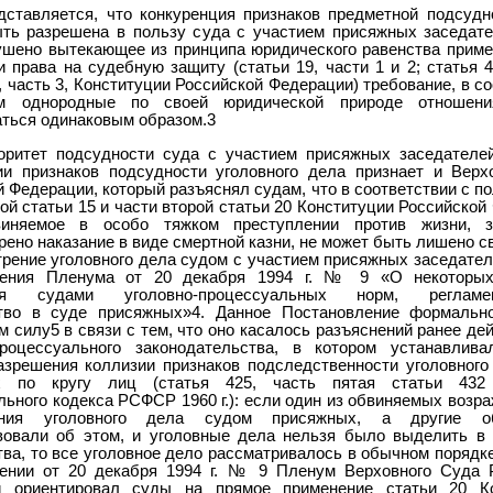
дставляется, что конкуренция признаков предметной подсудн
ть разрешена в пользу суда с участием присяжных заседате
ушено вытекающее из принципа юридического равенства приме
 права на судебную защиту (статьи 19, части 1 и 2; статья 4
, часть 3, Конституции Российской Федерации) требование, в с
м однородные по своей юридической природе отношен
аться одинаковым образом.3
оритет подсудности суда с участием присяжных заседателе
ии признаков подсудности уголовного дела признает и Вер
 Федерации, который разъяснял судам, что в соответствии с 
ой статьи 15 и части второй статьи 20 Конституции Российско
виняемое в особо тяжком преступлении против жизни, з
ено наказание в виде смертной казни, не может быть лишено с
рение уголовного дела судом с участием присяжных заседател
ления Пленума от 20 декабря 1994 г. № 9 «О некоторых
ия судами уголовно-процессуальных норм, регламе
тво в суде присяжных»4. Данное Постановление формальн
 силу5 в связи с тем, что оно касалось разъяснений ранее д
процессуального законодательства, в котором устанавлив
азрешения коллизии признаков подследственности уголовного
х по кругу лиц (статья 425, часть пятая статьи 432 
ьного кодекса РСФСР 1960 г.): если один из обвиняемых возр
ения уголовного дела судом присяжных, а другие о
вовали об этом, и уголовные дела нельзя было выделить в
ва, то все уголовное дело рассматривалось в обычном порядк
ении от 20 декабря 1994 г. № 9 Пленум Верховного Суда 
и ориентировал суды на прямое применение статьи 20 Ко