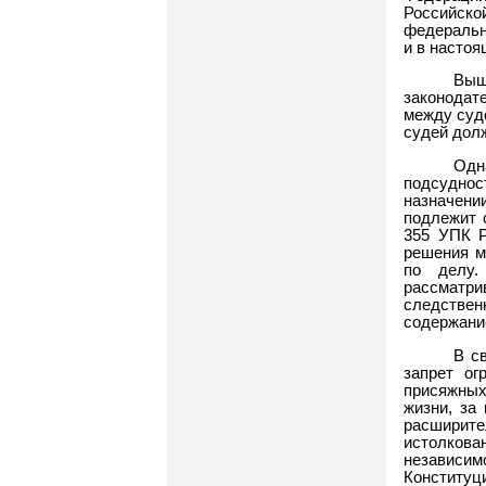
Российск
федеральн
и в настоя
Вы
законодат
между суд
судей дол
Одн
подсуднос
назначени
подлежит 
355 УПК Р
решения м
по делу.
рассматри
следствен
содержани
В с
запрет ог
присяжных
жизни, за
расширите
истолков
независимо
Конституц