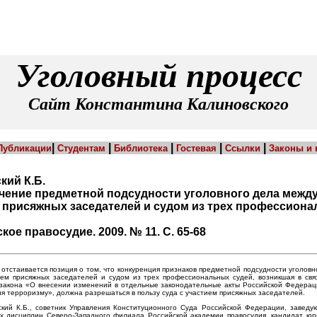
Уголовный процесс
Сайт Константина Калиновского
|
|
|
|
|
Публикации
Студентам
Библиотека
Гостевая
Ссылки
Законы и
кий К.Б.
чение предметной подсудности уголовного дела между
 присяжных заседателей и судом из трех профессион
ское правосудие. 2009. № 11. С. 65-68
 отстаивается позиция о том, что конкуренция признаков предметной подсудности уголов
ием присяжных заседателей и судом из трех профессиональных судей, возникшая в свя
закона «О внесении изменений в отдельные законодательные акты Российской Федерац
я терроризму», должна разрешаться в пользу суда с участием присяжных заседателей.
ский К.Б., советник Управления Конституционного Суда Российской Федерации, завед
ых дисциплин Северо-Западного филиала Российской академии правосудия, кандидат юри