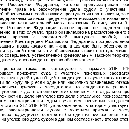
ции Российской Федерации, которая предусматривает обя
вление права на рассмотрение дела судом с участием 
ей обвиняемым в особо тяжком преступлении против жизни, за 
федеральным законом предусмотрена возможность назначени
ачестве исключительной меры наказания. В силу части 3
ции Российской Федерации данное право не подлежит огр
енно, в этих случаях, право обвиняемого на рассмотрение его
ием присяжных заседателей выступает особой, закр
твенно Конституцией Российской Федерации, процессуальной
защиты права каждого на жизнь и должно быть обеспечено
х и в равной степени всем обвиняемым в таких преступлениях 
их совершения, установленной федеральным законом террито
дности уголовных дел и прочих обстоятельств.2
 решение также не согласуется с нормами УПК РФ,
тривает приоритет суда с участием присяжных заседате
 из трех судей суда общей юрисдикции в случае конкуренции
ти по кругу лиц: если один или несколько обвиняемых отказ
частием присяжных заседателей, то следователь решает
 уголовных дел в отношении этих обвиняемых в отдельное про
можности выделения уголовного дела в отдельное производство
лом рассматривается судом с участием присяжных заседателе
ой статьи 217 УПК РФ); уголовное дело, в котором участвует
ых, рассматривается судом с участием присяжных засе
 всех подсудимых, если хотя бы один из них заявляет ход
ии уголовного дела судом в данном составе (часть вторая ста