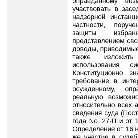
оправданному воз
участвовать в засе
надзорной инстан
частности, поруч
защиты избра
представлением сво
доводы, приводимые
также изложит
использования си
Конституционно з
требование в инте
осужденному, опр
реальную возможн
относительно всех 
сведения суда (Пос
года No. 27-П и от 
Определение от 16 н
же участие в судеб