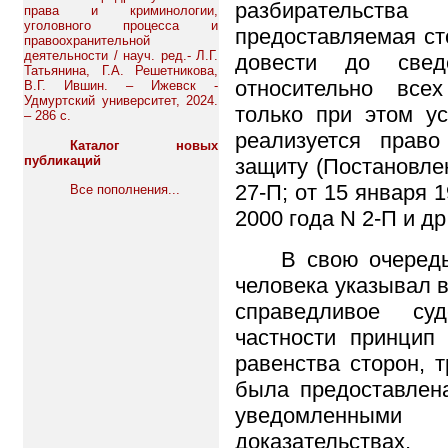
разбирательств
права и криминологии,
уголовного процесса и
предоставляемая ст
правоохранительной
деятельности / науч. ред.- Л.Г.
довести до све
Татьянина, Г.А. Решетникова,
относительно все
В.Г. Ившин. – Ижевск -
Удмуртский университет, 2024.
только при этом у
– 286 с.
реализуется прав
Каталог новых
публикаций
защиту (Постановле
27-П; от 15 января 
Все пополнения...
2000 года N 2-П и др.
В свою очеред
человека указывал в
справедливое суд
частности принцип 
равенства сторон, 
была предоставлен
уведомленным
доказательст