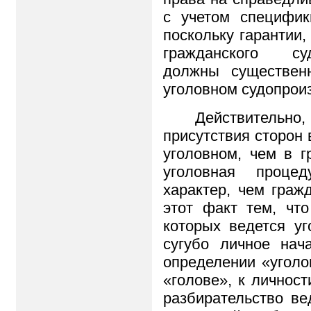
с учетом специфик
поскольку гарантии,
гражданского суд
должны существен
уголовном судопрои
Действитель
присутствия сторон 
уголовном, чем в г
уголовная проце
характер, чем граж
этот факт тем, чт
которых ведется уг
сугубо личное нач
определении «угол
«голове», к личност
разбирательство ве