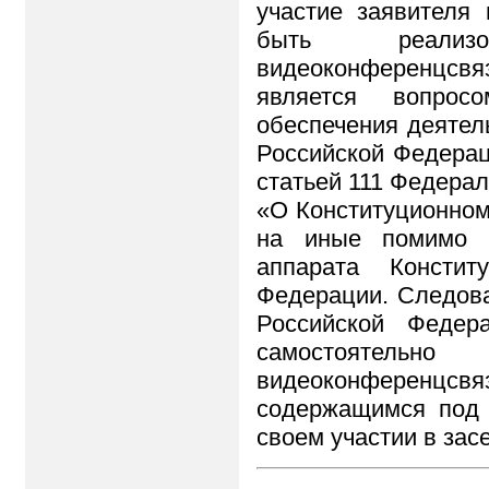
участие заявителя
быть реали
видеоконференцсвя
является вопросо
обеспечения деятел
Российской Федерац
статьей 111 Федерал
«О Конституционном
на иные помимо С
аппарата Констит
Федерации. Следова
Российской Федер
самостояте
видеоконферен
содержащимся под
своем участии в зас