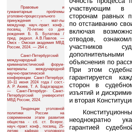
очность процесса 
участвующим в с
Правовые и
гуманитарные проблемы
сторонам равных п
уголовно-процессуального
принуждения - мат-лы
по отстаиванию сво
междунар. науч.-практ. конф.,
посвящ. 70-летию со дня
включая возможно
рождения Б. Б. Булатова /
отводов, ознаком
пред. редкол. А.В.Павлов. —
Омск - Омская академия МВД
участников с
России, 2024. — 264 с.
дополнительным
Санкт-Петербургский
международный
объяснения по расс
криминалистический форум-
При этом судебн
материалы международной
научно-практической
гарантируется ка
конференции. Санкт-Петербург,
10–11 июня 2024 года / сост.-
сторон в судебно
А. Р. Акиев, Т. А. Бадзгарадзе.
— Санкт-Петербург- Санкт-
изъятий и дискримин
Петербургский университет
и вторая Конституци
МВД России, 2024.
Тенденции уголовной
Конституционн
политики России на
современном этапе развития
неоднократно ук
общества - сб. ст. Всерос.
гарантией судебн
науч.-практ. конф., посвящ. 25-
летию кафедр уголовного