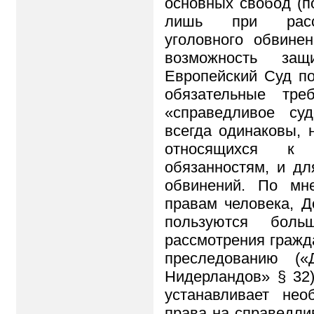
основных свобод (по
лишь при рассм
уголовного обвине
возможность за
Европейский Суд по
обязательные тре
«справедливое суд
всегда одинаковы, 
относящихся к
обязанностям, и дл
обвинений. По мн
правам человека, Д
пользуются бол
рассмотрения гражд
преследованию («
Нидерландов» § 32)
устанавливает нео
права на справедли