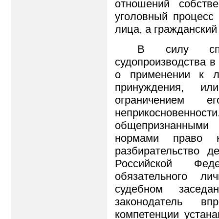
отношений собстве
уголовный процесс
лица, а граждански
В силу спец
судопроизводства в
о применении к л
принуждения, и
ограничением 
неприкосновенности.
общепризнанными
нормами право н
разбирательство д
Российской Фед
обязательного ли
судебном заседа
законодатель в
компетенции устан