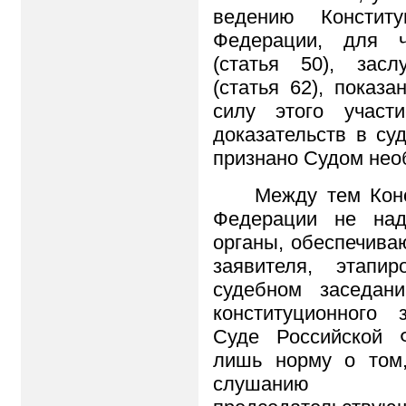
ведению Конститу
Федерации, для ч
(статья 50), зас
(статья 62), показа
силу этого участ
доказательств в су
признано Судом не
Между тем Кон
Федерации не над
органы, обеспечива
заявителя, этапи
судебном заседан
конституционного
Суде Российской 
лишь норму о том,
слушанию С