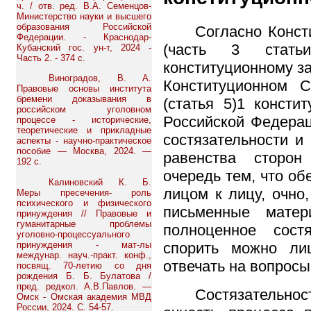
ч. / отв. ред. В.А. Семенцов-
Министерство науки и высшего
образования Российской
Согласно Конст
Федерации. - Краснодар-
(часть 3 стать
Кубанский гос. ун-т, 2024 -
Часть 2. - 374 с.
конституционному за
Виноградов, В. А.
Конституционном 
Правовые основы института
бремени доказывания в
(статья 5)1 консти
российском уголовном
Российской Федерац
процессе - исторические,
теоретические и прикладные
состязательности и
аспекты - научно-практическое
пособие — Москва, 2024. —
равенства сторон
192 с.
очередь тем, что об
Калиновский К. Б.
лицом к лицу, очно
Меры пресечения- роль
психического и физического
письменные матер
принуждения // Правовые и
гуманитарные проблемы
полноценное сост
уголовно-процессуального
принуждения - мат-лы
спорить можно ли
междунар. науч.-практ. конф.,
отвечать на вопросы
посвящ. 70-летию со дня
рождения Б. Б. Булатова /
пред. редкол. А.В.Павлов. —
Состязательно
Омск - Омская академия МВД
России, 2024. С. 54-57.