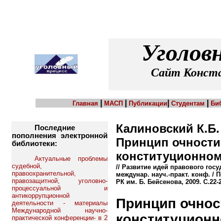
Уголов
Сайт Конста
|
|
|
|
Главная
МАСП
Публикации
Студентам
Би
Калиновский К.Б.
Последние
пополнения электронной
Принцип очности
библиотеки:
конституционном
Актуальные проблемы
судебной,
// Развитие идей правового гос
правоохранительной,
междунар. науч.-практ. конф. / 
правозащитной, уголовно-
РК им. Б. Бейсенова, 2009. С.22-
процессуальной и
антикоррупционной
Принцип очнос
деятельности - материалы
Международной научно-
конституционн
практической конференции- в 2