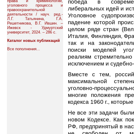
победа в совреме
права и криминологии,
уголовного процесса и
либеральных идей и ис
правоохранительной
деятельности / науч. ред.-
Уголовное судопроизв
Л.Г. Татьянина, Г.А.
падение которой проис
Решетникова, В.Г. Ившин. –
Ижевск - Удмуртский
целом ряде стран (Вел
университет, 2024. – 286 с.
Италия, Финляндия, Фран
Каталог новых публикаций
так и на законодател
поиски моделей угол
Все пополнения...
реалиям стремительно
исключением и судебно
Вместе с тем, россий
максимальной степен
уголовно-процессуальн
многие положения пре
кодекса 1960 г., которы
Не все эти задачи был
новом Кодексе. Как по
РФ, предпринятый в на
не свободен от мн