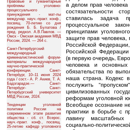
Правовые и гуманитарные
а делом прав человека
проблемы уголовно-
процессуального
состязательности ст
принуждения - мат-лы
ставилась задача пр
междунар. науч.-практ. конф.,
посвящ. 70-летию со дня
процессуальное зако
рождения Б. Б. Булатова /
принципами уголовног
пред. редкол. А.В.Павлов. —
Омск - Омская академия МВД
защите прав человека,
России, 2024. — 264 с.
Российской Федерации
Санкт-Петербургский
Российской Федерации
международный
(в первую очередь, Евр
криминалистический форум-
материалы международной
человека и основных
научно-практической
конференции. Санкт-
обязательства по выпо
Петербург, 10–11 июня 2024
наша страна. Кодекс 
года / сост.- А. Р. Акиев, Т. А.
Бадзгарадзе.— Санкт-
послужить "пропуско
Петербург- Санкт-
цивилизованных госуд
Петербургский университет
МВД России, 2024.
реформам уголовной юс
Всеобщее осознание н
Тенденции уголовной
политики России на
практики в борьбе с п
современном этапе развития
лавину масштабных 
общества - сб. ст. Всерос.
науч.-практ. конф., посвящ.
социально-политическо
25-летию кафедр уголовного