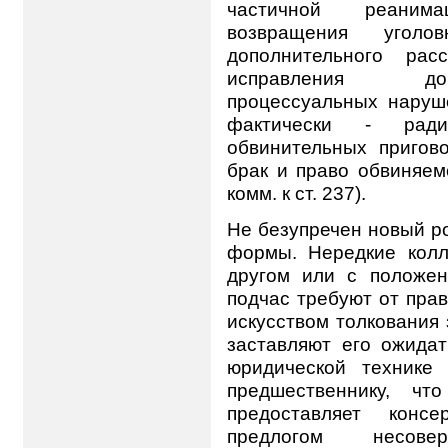
частичной реанима
возвращения уголо
дополнительного ра
исправления до
процессуальных наруш
фактически - ради
обвинительных пригов
брак и право обвиняем
комм. к ст. 237).
Не безупречен новый ро
формы. Нередкие кол
другом или с положен
подчас требуют от пра
искусством толкования 
заставляют его ожида
юридической технике
предшественнику, ч
предоставляет конс
предлогом несове