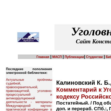
Уголов
Сайт Конста
|
|
|
|
Главная
МАСП
Публикации
Студентам
Би
Последние пополнения
электронной библиотеки:
Актуальные проблемы
Калиновский К. Б.
судебной,
правоохранительной,
Комментарий к У
правозащитной, уголовно-
процессуальной и
кодексу Российск
антикоррупционной
деятельности - материалы
Постатейный. / Под общ
Международной научно-
доп. и перераб. СПб.:, 
практической конференции- в