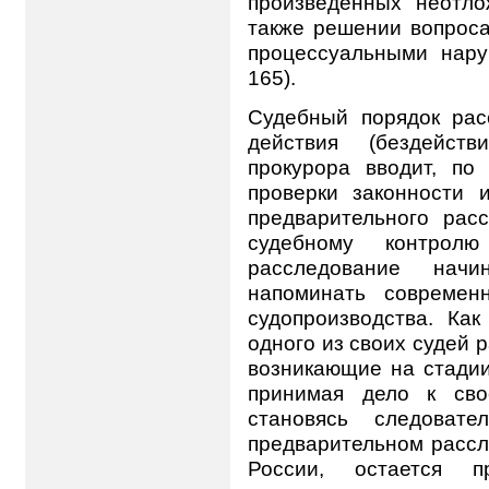
произведенных неотло
также решении вопроса
процессуальными наруш
165).
Судебный порядок ра
действия (бездейств
прокурора вводит, по
проверки законности 
предварительного рас
судебному контролю
расследование нач
напоминать современ
судопроизводства. Ка
одного из своих судей
возникающие на стадии
принимая дело к сво
становясь следовате
предварительном рассле
России, остается 