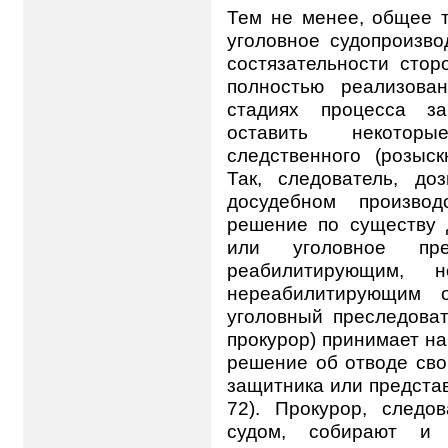
Тем не менее, общее т
уголовное судопроизво
состязательности сторо
полностью реализова
стадиях процесса за
оставить некотор
следственного (розыск
Так, следователь, до
досудебном производ
решение по существу 
или уголовное пр
реабилитирующим,
нереабилитирующим о
уголовный преследоват
прокурор) принимает н
решение об отводе сво
защитника или представ
72). Прокурор, следо
судом, собирают и и