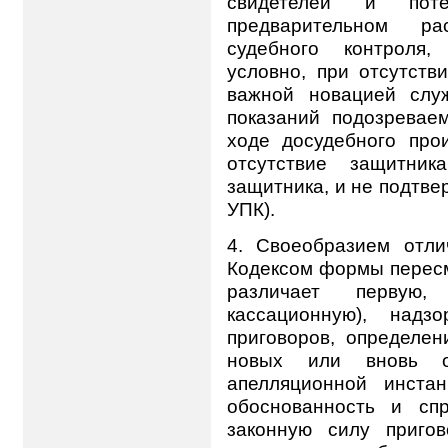
свидетелей и пот
предварительном р
судебного контроля
условно, при отсутств
важной новацией слу
показаний подозревае
ходе досудебного про
отсутствие защитник
защитника, и не подтверж
УПК).
4. Своеобразием отл
Кодексом формы перес
различает первую,
кассационную), надз
приговоров, определен
новых или вновь от
апелляционной инстан
обоснованность и сп
законную силу приго