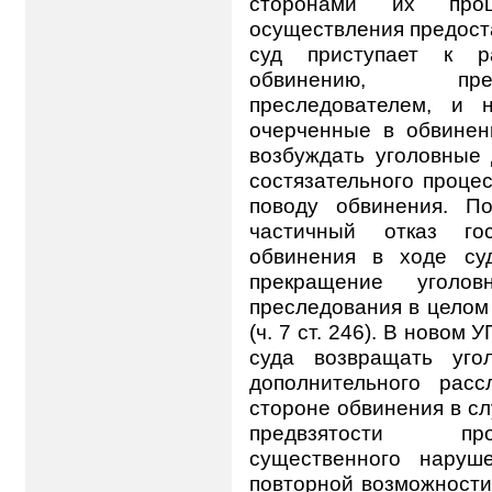
сторонами их проц
осуществления предостав
суд приступает к р
обвинению, пре
преследователем, и 
очерченные в обвинени
возбуждать уголовные 
состязательного проце
поводу обвинения. П
частичный отказ гос
обвинения в ходе суд
прекращение уголо
преследования в целом
(ч. 7 ст. 246). В новом
суда возвращать уго
дополнительного расс
стороне обвинения в с
предвзятости про
существенного наруш
повторной возможности