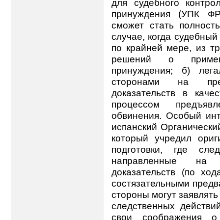
для судебного контро
принуждения (УПК ФР
сможет стать полност
случае, когда судебный
по крайней мере, из т
решений о примен
принуждения; б) лег
сторонами на пред
доказательств в каче
процессом предъявл
обвинения. Особый инт
испанский Органический
который учредил ориг
подготовки, где сле
направленные на 
доказательств (по ход
состязательными предв
стороны могут заявлять
следственных действий
свои соображения о