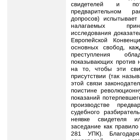
свидетелей и пот
предварительном ра
допросов) испытывает
налагаемых принц
исследования доказатель
Европейской Конвенц
основных свобод, ка
преступления обл
показывающих против н
на то, чтобы эти св
присутствии (так назы
этой связи законодате
поистине революционн
показаний потерпевшег
производстве предва
судебного разбиратель
неявке свидетеля и
заседание как правило 
281 УПК). Благодаря