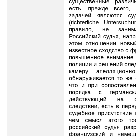
существенные различ
есть, прежде всего, 
задачей являются су
(richterliche Untersuc
правило, не заним
Российский судья, нап
этом отношении новый
известное сходство с ф
повышенное внимание 
полиции и решений сле
камеру апелляционн
обнаруживается то же 
что и при сопоставлен
порядка с германски
действующий на фр
следствии, есть в пер
судебное присутствие 
чем смысл этого про
российский судья раз
французский и немец