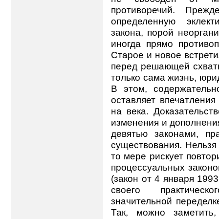
противоречий. Прежд
определенную эклект
закона, порой неорган
иногда прямо противо
Старое и новое встрети
перед решающей схватк
только сама жизнь, юри
В этом, содержатель
оставляет впечатления
на века. Доказательст
изменения и дополнени
девятью законами, пр
существования. Нельзя 
то мере рискует повтор
процессуальных законо
(закон от 4 января 1993
своего практическ
значительной переделк
Так, можно заметить