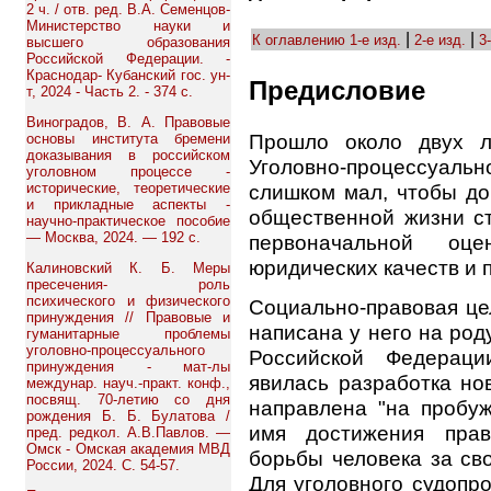
2 ч. / отв. ред. В.А. Семенцов-
Министерство науки и
|
|
К оглавлению
1-е изд.
2-е изд.
3
высшего образования
Российской Федерации. -
Краснодар- Кубанский гос. ун-
Предисловие
т, 2024 - Часть 2. - 374 с.
Виноградов, В. А. Правовые
Прошло около двух л
основы института бремени
доказывания в российском
Уголовно-процессуально
уголовном процессе -
исторические, теоретические
слишком мал, чтобы до
и прикладные аспекты -
общественной жизни ст
научно-практическое пособие
— Москва, 2024. — 192 с.
первоначальной оц
юридических качеств и 
Калиновский К. Б. Меры
пресечения- роль
психического и физического
Социально-правовая це
принуждения // Правовые и
написана у него на ро
гуманитарные проблемы
уголовно-процессуального
Российской Федераци
принуждения - мат-лы
явилась разработка но
междунар. науч.-практ. конф.,
посвящ. 70-летию со дня
направлена "на пробу
рождения Б. Б. Булатова /
имя достижения прав
пред. редкол. А.В.Павлов. —
Омск - Омская академия МВД
борьбы человека за св
России, 2024. С. 54-57.
Для уголовного судопр