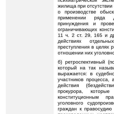
психиатрической эксп
жилища при отсутствии
о производстве обыс
применении ряда д
принуждения и прове
ограничивающих консти
11 ч. 2 ст. 29, 165 и 
действиях отдельн
преступления в целях 
отношении них уголовного 
б) ретроспективный (п
который на так назыв
выражается: в судебн
участников процесса,
действия (бездейств
прокурора, которы
конституционным пр
уголовного судопроиз
граждан к правосудию 