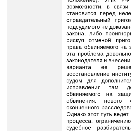
возможности, в связ
становится перед нел
оправдательный приго
подсудимого не доказа
закона, либо проигно
рискуя отменой приг
права обвиняемого на 
эта проблема довольно
законодателя и внесен
варианта ее реше
восстановление инстит
судом для дополните
исправления там д
обвиняемого на защи
обвинения, нового 
оконченного расследова
Однако этот путь ведет
процесса, ограничени
судебное разбирател