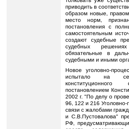
толковать уже существ
приводить в соответств
образом новые, право
место норм, признан
постановления с полн
самостоятельным источ
создают судебные пре
судебных решения
обязательные в даль
судебными и иными орг
Новое уголовно-проце
испытало на себ
конституционного
постановлением Консти
2002 г. "По делу о пров
96, 122 и 216 Уголовно
связи с жалобами граж
и С.В.Пустовалова" пр
РФ, предусматривающи