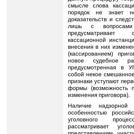
смысле слова кассаци
порядок не знает не
доказательств и следс
лишь с вопросам
предусматривает с
кассационной инстанц
внесения в них измене
(кассированием) при
новое судебное раз
предусмотренная в У
собой некое смешанное
признаки уступают пер
формы (возможность п
изменения приговора).
Наличие надзорной 
особенностью российс
уголовного проце
рассматривает уго
представлениям участ