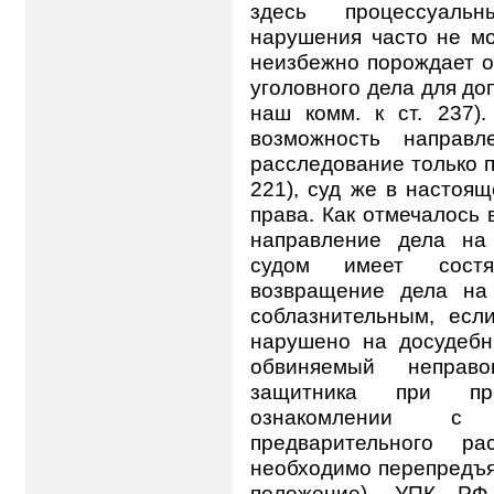
здесь процессуаль
нарушения часто не мо
неизбежно порождает 
уголовного дела для до
наш комм. к ст. 237)
возможность направл
расследование только по
221), суд же в настоя
права. Как отмечалось
направление дела на
судом имеет состя
возвращение дела на
соблазнительным, есл
нарушено на досудебн
обвиняемый непра
защитника при пре
ознакомлении с 
предварительного р
необходимо перепредъя
положение). УПК РФ