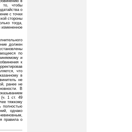
 обвинению в
 то, чтобы
одатайства о
ение с точки
ской стороны
лько тогда,
и измененное
нительного
ение должен
установлены
чающееся по
виняемому и
 обвинения к
рректировав
ляется, что
казанному в
бвинитель не
ой, ранее не
новности. В
казыванием
(ч. 1 ст. 49
олее тяжкому
ь полностью
ний, однако
невиновным,
ия правила о