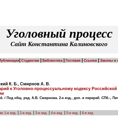
Уголовный процесс
Сайт Константина Калиновского
|
|
|
|
|
Публикации
Студентам
Библиотека
Гостевая
Ссылки
Законы и
ий К. Б., Смирнов А. В.
рий к Уголовно-процессуальному кодексу Российской
ии
. / Под общ. ред. А.В. Смирнова. 2-е изд., доп. и перераб. СПб.:, Пит
|
|
|
|
|
ию
1-е изд.
2-е изд.
3-е изд.
4-е изд.
5-е изд.
6-е изд