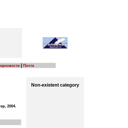
|
 юрновости
Почта
Non-existent category
ер, 2004.