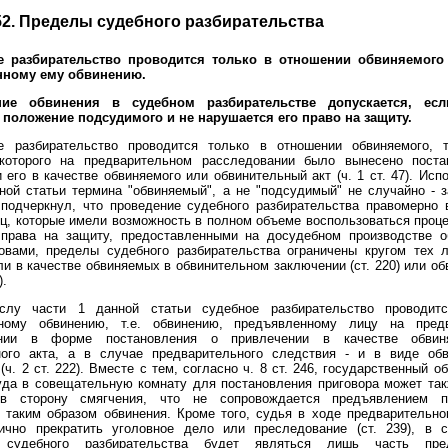
52. Пределы судебного разбирательства
е разбирательство проводится только в отношении обвиняемог
нному ему обвинению.
ние обвинения в судебном разбирательстве допускается, ес
 положение подсудимого и не нарушается его право на защиту.
е разбирательство проводится только в отношении обвиняемого, т
которого на предварительном расследовании было вынесено поста
 его в качестве обвиняемого или обвинительный акт (ч. 1 ст. 47). Исп
ной статьи термина "обвиняемый", а не "подсудимый" не случайно - 
подчеркнул, что проведение судебного разбирательства правомерно 
ц, которые имели возможность в полном объеме воспользоваться про
 права на защиту, предоставленными на досудебном производстве о
овами, пределы судебного разбирательства ограничены кругом тех л
и в качестве обвиняемых в обвинительном заключении (ст. 220) или о
).
слу части 1 данной статьи судебное разбирательство проводит
ному обвинению, т.е. обвинению, предъявленному лицу на пред
ании в форме постановления о привлечении в качестве обвин
ного акта, а в случае предварительного следствия - и в виде обв
(ч. 2 ст. 222). Вместе с тем, согласно ч. 8 ст. 246, государственный о
уда в совещательную комнату для постановления приговора может так
 в сторону смягчения, что не сопровождается предъявлением п
 таким образом обвинения. Кроме того, судья в ходе предварительн
ично прекратить уголовное дело или преследование (ст. 239), в 
 судебного разбирательства будет являться лишь часть пред