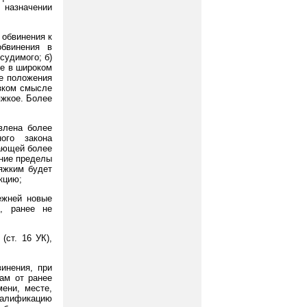
о назначении
 обвинения к
обвинения в
судимого; б)
же в широком
е положения
узком смысле
яжкое. Более
влена более
ого закона
вающей более
хние пределы
яжким будет
кцию;
ежней новые
), ранее не
(ст. 16 УК),
инения, при
ам от ранее
мени, месте,
валификацию