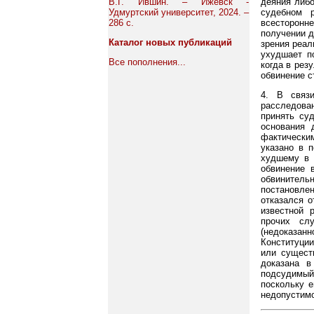
В.Г. Ившин. – Ижевск -
деяния либо
Удмуртский университет, 2024. –
судебном 
286 с.
всесторонне
получении д
Каталог новых публикаций
зрения реал
ухудшает п
Все пополнения...
когда в рез
обвинение ст
4. В связ
расследова
принять су
основания 
фактически
указано в п
худшему в 
обвинение 
обвинитель
постановлен
отказался о
известной 
прочих сл
(недоказанн
Конституции
или сущест
доказана в
подсудимый
поскольку е
недопустимо