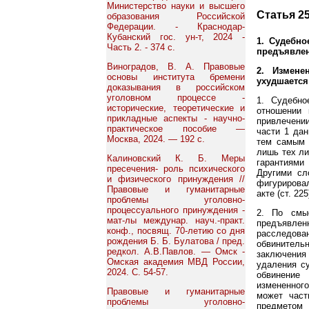
Министерство науки и высшего
Статья 2
образования Российской
Федерации. - Краснодар-
Кубанский гос. ун-т, 2024 -
1. Судебно
Часть 2. - 374 с.
предъявле
Виноградов, В. А. Правовые
2. Измене
основы института бремени
ухудшается
доказывания в российском
уголовном процессе -
1. Судебно
исторические, теоретические и
отношении 
прикладные аспекты - научно-
привлечении
практическое пособие —
части 1 дан
Москва, 2024. — 192 с.
тем самым 
лишь тех ли
Калиновский К. Б. Меры
гарантиями
пресечения- роль психического
Другими сл
и физического принуждения //
фигурировал
Правовые и гуманитарные
акте (ст. 225
проблемы уголовно-
процессуального принуждения -
2. По смы
мат-лы междунар. науч.-практ.
предъявлен
конф., посвящ. 70-летию со дня
расследов
рождения Б. Б. Булатова / пред.
обвинитель
редкол. А.В.Павлов. — Омск -
заключения 
Омская академия МВД России,
удаления с
2024. С. 54-57.
обвинение
измененного
Правовые и гуманитарные
может част
проблемы уголовно-
предметом