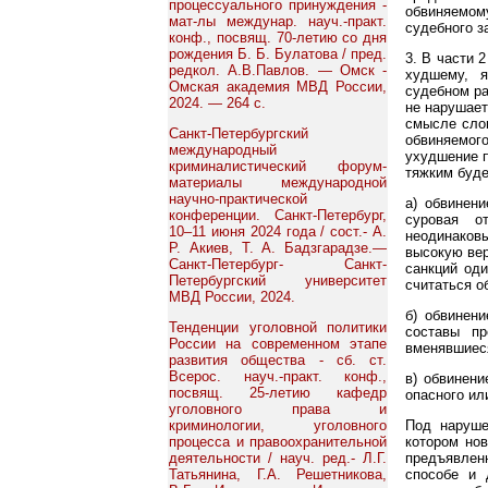
процессуального принуждения -
обвиняемому
мат-лы междунар. науч.-практ.
судебного з
конф., посвящ. 70-летию со дня
рождения Б. Б. Булатова / пред.
3. В части 
редкол. А.В.Павлов. — Омск -
худшему, я
Омская академия МВД России,
судебном ра
2024. — 264 с.
не нарушает
смысле сло
Санкт-Петербургский
обвиняемого
международный
ухудшение п
криминалистический форум-
тяжким буде
материалы международной
научно-практической
а) обвинен
конференции. Санкт-Петербург,
суровая о
10–11 июня 2024 года / сост.- А.
неодинаковы
Р. Акиев, Т. А. Бадзгарадзе.—
высокую вер
Санкт-Петербург- Санкт-
санкций од
Петербургский университет
считаться о
МВД России, 2024.
б) обвинен
Тенденции уголовной политики
составы пр
России на современном этапе
вменявшиес
развития общества - сб. ст.
Всерос. науч.-практ. конф.,
в) обвинени
посвящ. 25-летию кафедр
опасного или
уголовного права и
криминологии, уголовного
Под наруше
процесса и правоохранительной
котором но
деятельности / науч. ред.- Л.Г.
предъявленн
Татьянина, Г.А. Решетникова,
способе и 