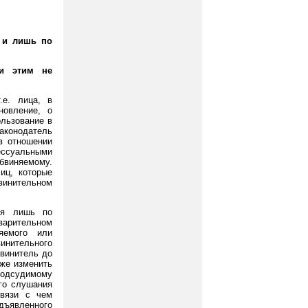
о и лишь по
ли этим не
.е. лица, в
новление, о
ользование в
законодатель
в отношении
цессуальными
бвиняемому.
иц, которые
бвинительном
ся лишь по
варительном
яемого или
инительного
бвинитель до
же изменить
одсудимому
ого слушания
связи с чем
ъявленного