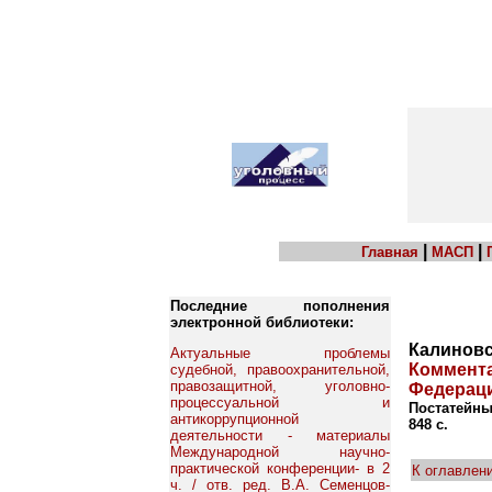
|
|
Главная
МАСП
Последние пополнения
электронной библиотеки:
Калиновск
Актуальные проблемы
Коммента
судебной, правоохранительной,
правозащитной, уголовно-
Федерац
процессуальной и
Постатейный
антикоррупционной
848 с.
деятельности - материалы
Международной научно-
практической конференции- в 2
К оглавлен
ч. / отв. ред. В.А. Семенцов-