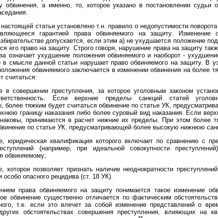
 обвинения, а именно, то, которое указано в постановлении судьи 
аседания.
2 настоящей статьи установлено т.н. правило о недопустимости поворота
вляющееся гарантией права обвиняемого на защиту. Изменение 
збирательстве допускается, если этим а) не ухудшается положение под
ся его право на защиту. Строго говоря, нарушение права на защиту так
ва означает ухудшение положения обвиняемого и наоборот - ухудшени
 в смысле данной статьи нарушает право обвиняемого на защиту. В 
оложения обвиняемого заключается в изменении обвинения на более т
т считаться:
ие в совершении преступления, за которое уголовным законом устано
тветственность. Если верхние пределы санкций статей уголовн
, более тяжким будет считаться обвинение по статье УК, предусматри
хнюю границу наказания либо более суровый вид наказания. Если вер
инаковы, принимаются в расчет нижние их пределы. При этом более т
бвинение по статье УК, предусматривающей более высокую нижнюю сан
ие, юридическая квалификация которого включает по сравнению с пр
еступлений (например, при идеальной совокупности преступлений
я обвиняемому;
е, которое позволяет признать наличие неоднократности преступлений 
 особо опасного рецидива (ст. 18 УК).
нием права обвиняемого на защиту понимается такое изменение обв
вое обвинение существенно отличается по фактическим обстоятельств
ого, т.е. если это влечет за собой изменение представлений о вре
других обстоятельствах совершения преступления, влияющих на к