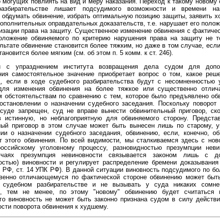
 могущих повлиять на вид и меру наказания. Переход к такому новому
разбирательстве лишает подсудимого возможности и времени на
 обдумать обвинение, избрать оптимальную позицию защиты, заявить х
ополнительных оправдательных доказательств, т.е. нарушает его полож
изации права на защиту. Существенное изменение обвинения с фактиче
оложение обвиняемого по критерию нарушения права на защиту не то
ультате обвинение становится более тяжким, но даже в том случае, есл
ановится более мягким (см. об этом п. 5 комм. к ст. 246).
и с упразднением института возвращения дела судом для допол
ния самостоятельное значение приобретает вопрос о том, какое реш
д, если в ходе судебного разбирательства будут с несомненностью 
для изменения обвинения на более тяжкое или существенно отли
м обстоятельствам по сравнению с тем, которое было предъявлено об
остановлении о назначении судебного заседания. Поскольку поворот
суде запрещен, суд не вправе вынести обвинительный приговор, ско
в истинную, но неблагоприятную для обвиняемого сторону. Представ
ный приговор в этом случае может быть вынесен лишь по старому, у
ии о назначении судебного заседания, обвинению, если, конечно, о
т этого обвинения. По всей видимости, мы сталкиваемся здесь с нов
российскому уголовному процессу, разновидностью презумпции неви
учаях презумпция невиновности связывается законом лишь с до
остью) виновности и регулирует распределение бремени доказывания 
 РФ, ст. 14 УПК РФ). В данной ситуации виновность подсудимого по б
венно отличающемуся по фактической стороне обвинению может быт
 судебном разбирательстве и не вызывать у суда никаких сомне
, тем не менее, по этому "новому" обвинению будет считаться 
го виновность не может быть законно признана судом в силу действ
сти поворота обвинения к худшему.