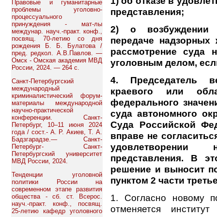
1) об отказе в удовл
Правовые и гуманитарные
проблемы уголовно-
представления;
процессуального
принуждения - мат-лы
2) о возбуждении 
междунар. науч.-практ. конф.,
посвящ. 70-летию со дня
передаче надзорных 
рождения Б. Б. Булатова /
рассмотрение суда н
пред. редкол. А.В.Павлов. —
Омск - Омская академия МВД
уголовным делом, есл
России, 2024. — 264 с.
4. Председатель в
Санкт-Петербургский
международный
краевого или обл
криминалистический форум-
федерального значен
материалы международной
научно-практической
суда автономного ок
конференции. Санкт-
Суда Российской Фед
Петербург, 10–11 июня 2024
года / сост.- А. Р. Акиев, Т. А.
вправе не согласитьс
Бадзгарадзе.— Санкт-
удовлетворении
Петербург- Санкт-
Петербургский университет
представления. В эт
МВД России, 2024.
решение и выносит п
Тенденции уголовной
пунктом 2 части треть
политики России на
современном этапе развития
1. Согласно новому п
общества - сб. ст. Всерос.
науч.-практ. конф., посвящ.
отменяется институт
25-летию кафедр уголовного