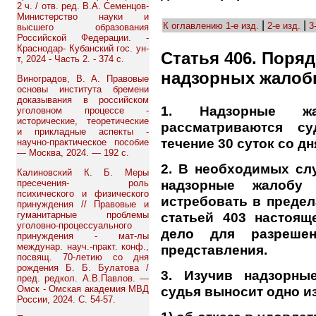
2 ч. / отв. ред. В.А. Семенцов-
Министерство науки и
|
|
К оглавлению
1-е изд.
2-е изд.
3
высшего образования
Российской Федерации. -
Краснодар- Кубанский гос. ун-
Статья 406. Поря
т, 2024 - Часть 2. - 374 с.
надзорных жалоб
Виноградов, В. А. Правовые
основы института бремени
доказывания в российском
1. Надзорные жа
уголовном процессе -
исторические, теоретические
рассматриваются с
и прикладные аспекты -
течение 30 суток со дн
научно-практическое пособие
— Москва, 2024. — 192 с.
2. В необходимых сл
Калиновский К. Б. Меры
надзорные жалобу 
пресечения- роль
психического и физического
истребовать в предел
принуждения // Правовые и
гуманитарные проблемы
статьей 403 настоящ
уголовно-процессуального
дело для разреше
принуждения - мат-лы
междунар. науч.-практ. конф.,
представления.
посвящ. 70-летию со дня
рождения Б. Б. Булатова /
3. Изучив надзорны
пред. редкол. А.В.Павлов. —
Омск - Омская академия МВД
судья выносит одно и
России, 2024. С. 54-57.