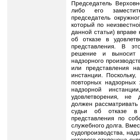
Председатель Верховн
либо его заместит
председатель окружног
который по неизвестно
данной статьи) вправе
об отказе в удовлет
представления. В эт
решение и выносит 
надзорного производст
или представления н
инстанции. Поскольку,
повторных надзорных 
надзорной инстанци
удовлетворения, не 
должен рассматривать 
судьи об отказе в
представления по соб
служебного долга. Вмест
судопроизводства, над
которого отклонена суд