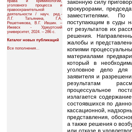
права и криминологии,
законную силу пригово
уголовного процесса и
прокурорами, председ
правоохранительной
деятельности / науч. ред.-
заместителями. По
Л.Г. Татьянина, Г.А.
поступающим в суды н
Решетникова, В.Г. Ившин. –
Ижевск - Удмуртский
от результатов их рас
университет, 2024. – 286 с.
решения. Направленн
Каталог новых публикаций
жалобы и представлен
Все пополнения...
копиями процессуальны
материалами предвари
который в необходим
уголовное дело для 
заявителя и разрешени
результатам рас
процессуальное пост
излагается содержание
состоявшихся по данно
кассационной, надзорн
представления, обосно
а также решения о воз
или отказе в удовлетв