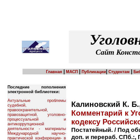
Уголов
Сайт Конста
|
|
|
|
Главная
МАСП
Публикации
Студентам
Би
Последние пополнения
электронной библиотеки:
Актуальные проблемы
Калиновский К. Б.
судебной,
правоохранительной,
Комментарий к У
правозащитной, уголовно-
процессуальной и
кодексу Российск
антикоррупционной
деятельности - материалы
Постатейный. / Под общ
Международной научно-
доп. и перераб. СПб.:, 
практической конференции- в