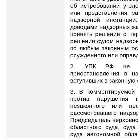
об истребовании угол
или представления з
надзорной инстанци
доводами надзорных жа
принять решение о пе
решения судом надзорн
по любым законным ос
осужденного или оправд
2. УПК РФ не пре
приостановления в н
вступивших в законную
3. В комментируемой 
против нарушения п
незаконного или нео
рассмотревшего надзо
Председатель верховно
областного суда, суда
суда автономной обла