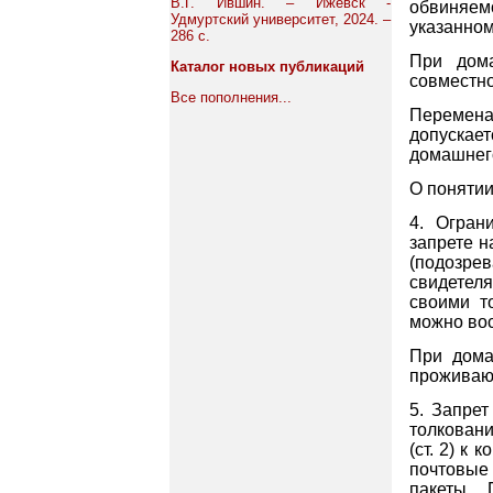
В.Г. Ившин. – Ижевск -
обвиняем
Удмуртский университет, 2024. –
указанном
286 с.
При дома
Каталог новых публикаций
совместно
Все пополнения...
Перемена
допускает
домашнего
О понятии
4. Огран
запрете н
(подозре
свидетел
своими т
можно вос
При дома
проживаю
5. Запре
толковани
(ст. 2) к
почтовые 
пакеты.