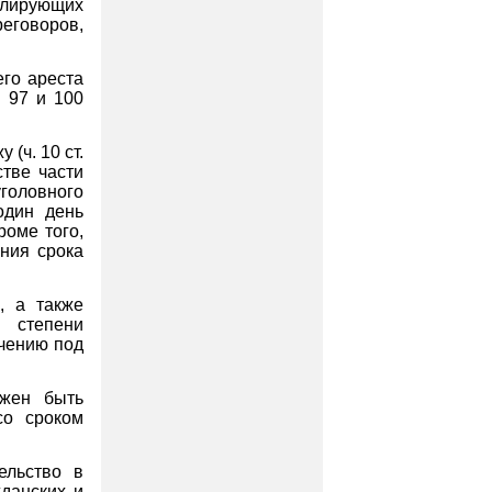
олирующих
еговоров,
го ареста
 97 и 100
(ч. 10 ст.
тве части
головного
один день
роме того,
ния срока
, а также
 степени
ючению под
лжен быть
со сроком
ельство в
данских и