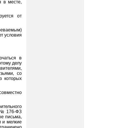
 в месте,
руется от
реваемым)
ет условия
ючаться в
этому делу
вителями,
зьями, со
з которых
совместно
ительного
. № 176-ФЗ
ые письма,
и и мелкие
раничено