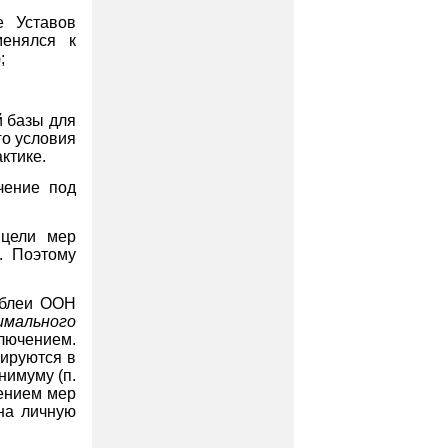
е Уставов
менялся к
;
й базы для
го условия
ктике.
чение под
 цели мер
. Поэтому
мблеи ООН
мального
лючением.
лируются
в
минимуму
(п.
ением мер
на личную