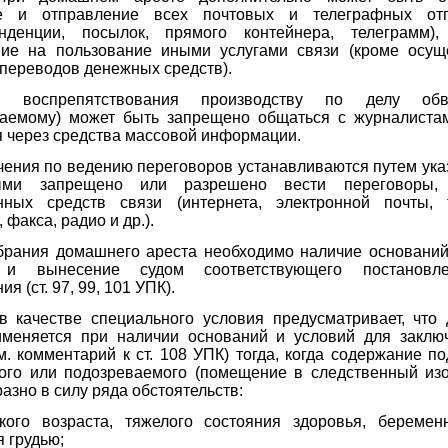
ие и отправление всех почтовых и телеграфных отп
онденции, посылок, прямого контейнера, телеграмм)
ние на пользование иными услугами связи (кроме осущ
переводов денежных средств).
 воспрепятствования производству по делу обв
ваемому) может быть запрещено общаться с журналистам
 через средства массовой информации.
чения по ведению переговоров устанавливаются путем ука
ыми запрещено или разрешено вести переговоры,
нных средств связи (интернета, электронной почты, 
 факса, радио и др.).
брания домашнего ареста
необходимо наличие оснований
 и вынесение судом соответствующего постановл
я (ст. 97, 99, 101 УПК).
 в качестве специального условия предусматривает, что
именяется при наличии оснований и условий для заклю
м. комментарий к ст. 108 УПК) тогда, когда содержание п
ого или подозреваемого (помещение в следственный изо
азно в силу ряда обстоятельств:
ского возраста, тяжелого состояния здоровья, беремен
 грудью;