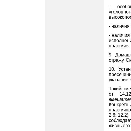
- особог
уголовно
высокопос
- наличия
- наличия
исполнени
практичес
9. Домаш
стражу. С
10. Уста
пресечен
указание 
Токийски
от 14.
вмешате
Конкретн
практично
2.6; 12.2)
.
соблюдае
жизнь его 