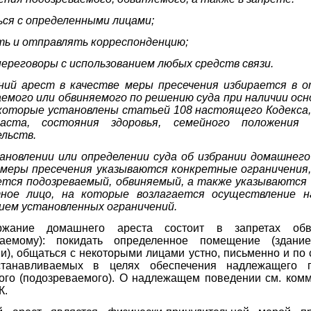
ься с определенными лицами;
ать и отправлять корреспонденцию;
переговоры с использованием любых средств связи.
ний арест в качестве меры пресечения избирается в 
емого или обвиняемого по решению суда при наличии осн
 которые установлены статьей 108 настоящего Кодекса,
раста, состояния здоровья, семейного положения 
льств.
тановлении или определении суда об избрании домашнего
 меры пресечения указываются конкретные ограничения
ется подозреваемый, обвиняемый, а также указываются 
ное лицо, на которые возлагается осуществление н
ием установленных ограничений.
ржание домашнего ареста состоит в запретах обв
ваемому): покидать определенное помещение (здание
и), общаться с некоторыми лицами устно, письменно и по
станавливаемых в целях обеспечения надлежащего 
ого (подозреваемого). О надлежащем поведении см. комм
К.