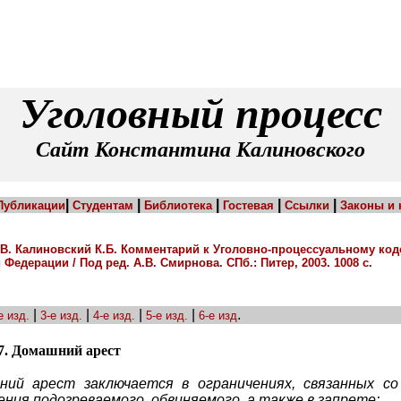
Уголовный процесс
Сайт Константина Калиновского
|
|
|
|
|
Публикации
Студентам
Библиотека
Гостевая
Ссылки
Законы и
В. Калиновский К.Б. Комментарий к Уголовно-процессуальному код
Федерации / Под ред. А.В. Смирнова. СПб.: Питер, 2003. 1008 с.
|
|
|
|
.
е изд.
3-е изд.
4-е изд.
5-е изд.
6-е изд
7. Домашний арест
ний арест заключается в ограничениях, связанных со
ния подозреваемого, обвиняемого, а также в запрете: