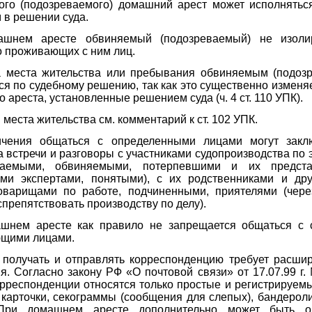
ого (подозреваемого) домашний арест может исполняться
 в решении суда.
шнем аресте обвиняемый (подозреваемый) не изоли
 проживающих с ним лиц.
 места жительства или пребывания обвиняемым (подоз
ся по судебному решению, так как это существенно изменя
 ареста, установленные решением суда (ч. 4 ст. 110 УПК).
 места жительства см. комментарий к ст. 102 УПК.
ичения общаться с определенными лицами могут закл
а встречи и разговоры с участниками судопроизводства по 
ваемыми, обвиняемыми, потерпевшими и их предста
ями экспертами, понятыми), с их родственниками и дру
оварищами по работе, подчиненными, приятелями (чере
препятствовать производству по делу).
шнем аресте как правило не запрещается общаться с 
щими лицами.
т получать и отправлять корреспонденцию требует расшир
я. Согласно закону РФ «О почтовой связи» от 17.07.99 г
 корреспонденции относятся только простые и регистрируем
карточки, секограммы (сообщения для слепых), бандерол
 При домашнем аресте дополнительно может быть ог