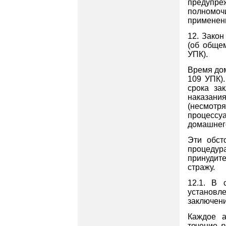
предупре
полномоч
применени
12. Зако
(об обще
УПК).
Время дом
109 УПК)
срока за
наказани
(несмотря
процессу
домашнего 
Эти обст
процеду
принудите
стражу.
12.1. В 
установл
заключени
Каждое а
течение
р