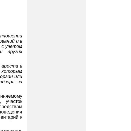
отношении
ований и в
 с учетом
и других
 ареста в
, которым
орган или
адзора за
иняемому
, участок
 средствам
поведения
ентарий к