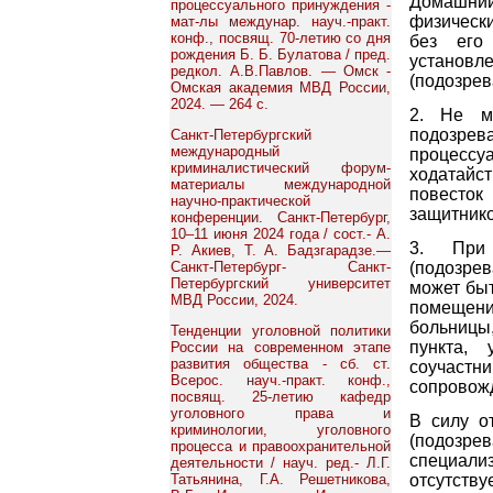
Домашний
процессуального принуждения -
физически
мат-лы междунар. науч.-практ.
конф., посвящ. 70-летию со дня
без его
рождения Б. Б. Булатова / пред.
установ
редкол. А.В.Павлов. — Омск -
(подозрев
Омская академия МВД России,
2024. — 264 с.
2. Не м
подозрев
Санкт-Петербургский
международный
процессу
криминалистический форум-
ходатайс
материалы международной
повесток
научно-практической
защитником
конференции. Санкт-Петербург,
10–11 июня 2024 года / сост.- А.
3. При
Р. Акиев, Т. А. Бадзгарадзе.—
(подозрев
Санкт-Петербург- Санкт-
Петербургский университет
может бы
МВД России, 2024.
помещени
больницы
Тенденции уголовной политики
пункта, 
России на современном этапе
развития общества - сб. ст.
соучастни
Всерос. науч.-практ. конф.,
сопровож
посвящ. 25-летию кафедр
уголовного права и
В силу о
криминологии, уголовного
(подоз
процесса и правоохранительной
специали
деятельности / науч. ред.- Л.Г.
отсутству
Татьянина, Г.А. Решетникова,