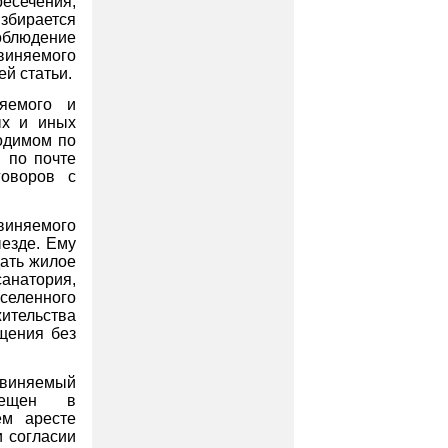
есечения,
избирается
блюдение
иняемого
ей статьи.
яемого и
ных и
иных
одимом по
 по почте
говоров с
няемого
ыезде. Ему
ать жилое
анатория,
селенного
ительства
ещения без
бвиняемый
мещен в
ем аресте
и согласии