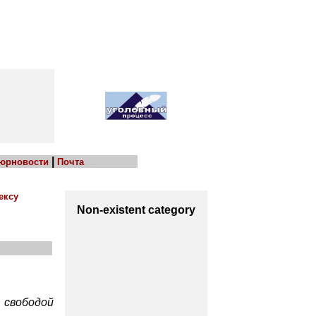
|
 юрновости
Почта
ексу
Non-existent category
 свободой