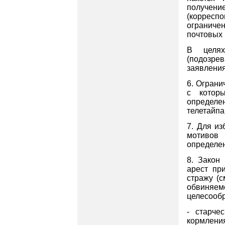
получен
(корресп
ограниче
почтовых 
В целях
(подозре
заявления
6. Ограни
с котор
определе
телетайпа,
7.
Для из
мотивов
определени
8. Закон
арест пр
стражу (с
обвиняем
целесообр
- старче
кормления