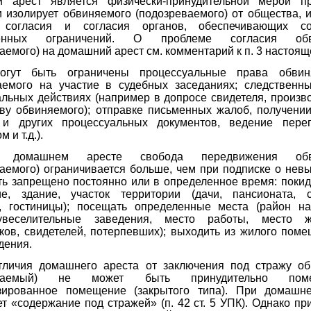
 арест является физически-принудительной мерой пр
 изолирует обвиняемого (подозреваемого) от общества, 
 согласия и согласия органов, обеспечивающих со
ленных ограничений. О проблеме согласия обв
аемого) на домашний арест см. комментарий к п. 3 настоящ
огут быть ограничены процессуальные права обвин
аемого на участие в судебных заседаниях; следствен
альных действиях (например в допросе свидетеля, произв
тву обвиняемого); отправке письменных жалоб, получении
 и других процессуальных документов, ведение пере
 и т.д.).
 домашнем аресте свобода передвижения обви
аемого) ограничивается больше, чем при подписке о нев
ть запрещено постоянно или в определенное время: покид
е, здание, участок территории (дачи, пансионата, с
, гостиницы); посещать определенные места (район на
увеселительные заведения, место работы, место ж
ков, свидетелей, потерпевших); выходить из жилого пом
дения.
тличия домашнего ареста от заключения под стражу о
реваемый) не может быть принудительно по
зированное помещение (закрытого типа). При домашн
ет «содержание под стражей» (п. 42 ст. 5 УПК). Однако пр