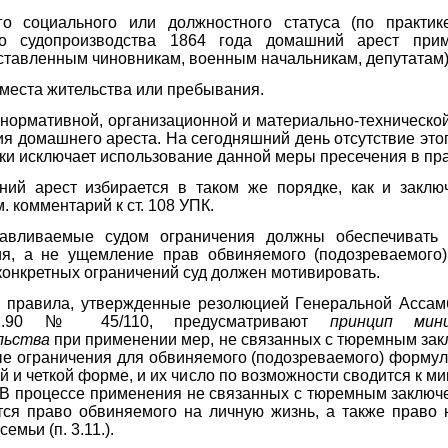
о социального или должностного статуса (по практик
го судопроизводства 1864 года домашний арест при
тавленным чиновникам, военным начальникам, депутатам)
 места жительства или пребывания.
 нормативной, организационной и материально-техническо
я домашнего ареста. На сегодняшний день отсутствие это
ки исключает использование данной меры пресечения в пра
ний арест избирается в таком же порядке, как и заклю
м. комментарий к ст. 108 УПК.
навливаемые судом ограничения должны обеспечивать
ия, а не ущемление прав обвиняемого (подозреваемого)
конкретных ограничений суд должен мотивировать.
е правила, утвержденные резолюцией Генеральной Асса
12.90 № 45/110, предусматривают
принцип мини
льства
при применении мер, не связанных с тюремным зак
ые ограничения для обвиняемого (подозреваемого) форму
й и четкой форме, и их число по возможности сводится к 
 В процессе применения не связанных с тюремным заключ
тся право обвиняемого на личную жизнь, а также право 
семьи (п. 3.11.).