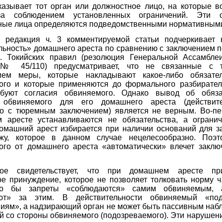
казывает тот орган или должностное лицо, на которые в
за соблюдением установленных ограничений. Эти 
ные лица определяются подведомственными нормативными
 редакция ч. 3 комментируемой статьи подчеркивает 
ьность» домашнего ареста по сравнению с заключением п
4. Токийских правил (резолюция Генеральной Ассамбл
 № 45/110) предусматривает, что н
е связанные с 
ием меры, которые накладывают какое-либо обязате
ого и которые применяются до формального разбирател
ебуют согласия обвиняемого. Однако вывод об обяза
я обвиняемого для его домашнего ареста (действит
го с тюремным заключением) является не верным. Во-пе
 аресте устанавливаются не обязательства, а огранич
домашний арест избирается при наличии оснований для з
жу, которое в данном случае нецелесообразно. Поэт
ого от домашнего ареста «автоматически» влечет заклю
ое свидетельствует, что при домашнем аресте при
ое принуждение, которое
не позволяет толковать норму ч.
дто бы запреты «соблюдаются» самим обвиняемым, 
ют» за этим. В действительности обвиняемый «под
ниям», а надзирающий орган не может быть пассивным наб
й со стороны обвиняемого (подозреваемого). Эти нарушен