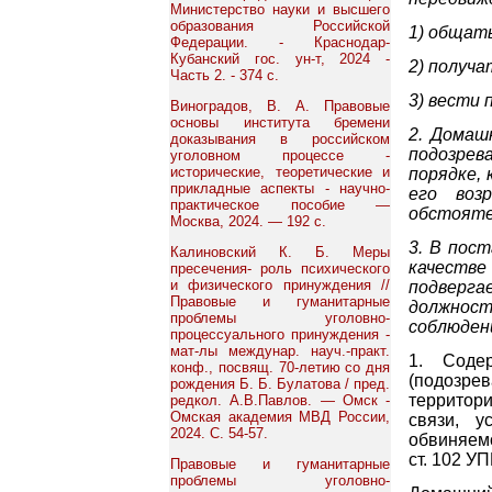
Министерство науки и высшего
образования Российской
1) общат
Федерации. - Краснодар-
Кубанский гос. ун-т, 2024 -
2) получ
Часть 2. - 374 с.
3) вести 
Виноградов, В. А. Правовые
основы института бремени
2. Домаш
доказывания в российском
подозрева
уголовном процессе -
исторические, теоретические и
порядке,
прикладные аспекты - научно-
его воз
практическое пособие —
обстояте
Москва, 2024. — 192 с.
3. В пос
Калиновский К. Б. Меры
качестве
пресечения- роль психического
и физического принуждения //
подверга
Правовые и гуманитарные
должност
проблемы уголовно-
соблюден
процессуального принуждения -
мат-лы междунар. науч.-практ.
1. Соде
конф., посвящ. 70-летию со дня
(подозре
рождения Б. Б. Булатова / пред.
территори
редкол. А.В.Павлов. — Омск -
Омская академия МВД России,
связи, у
2024. С. 54-57.
обвиняем
ст. 102 УП
Правовые и гуманитарные
проблемы уголовно-