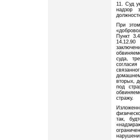
11. Суд у
надзор 
должност
При этом
«добровол
Пункт 3.
14.12.90
заключен
обвиняем
суда, тр
согласи
связанно
домашнем
вторых, 
под стра
обвиняем
стражу.
Изложенн
физическ
так, бу
«надзира
ограниче
нарушени