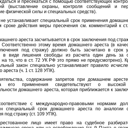
ждаться и пресекаться с помощью соответствующих контр
ий (выставление охраны, контроля сообщений и пер
е физической силы и специальных средств).
н не устанавливает специальный срок применения домашне
м сроке действия меры пресечения см. комментарий к ст.
ашнего ареста засчитывается в срок заключения под стражу 
. Соответственно этому время домашнего ареста (в качес
ключения под стражу) должно быть засчитано в срок у
я в виде лишения свободы из расчета один день за 
 на то, что в ст. 72 УК РФ это прямо не предусмотрено). К
альный закон специально устанавливает правило исчисле
ареста (ч. 1 ст. 128 УПК).
оятельства, содержание запретов при домашнем аресте
ра его применения свидетельствуют о высокой
льности домашнего ареста, которая приближается к закл
соответствие с международно-правовыми нормами до
ен специальный срок домашнего ареста по аналогии 
я под стражу (ст. 109 УПК).
рестованное лицо имеет право на судебное разбират
азумного срока
или на освобождение (ст. 9 Пакта о граж