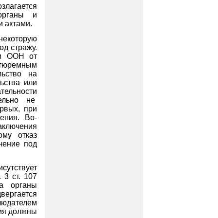
озлагается
органы и
 актами.
некоторую
од стражу.
еи ООН от
тюремным
льство на
ьства или
тельности
ельно не
рвых, при
ения. Во-
аключения
ому отказ
чение под
сутствует
 3 ст. 107
а органы
вергается
людателем
ия должны