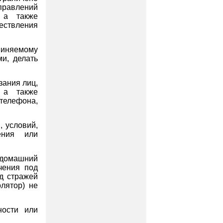
равлений
, а также
ествления
иняемому
и, делать
зания лиц,
 а также
телефона,
, условий,
ения или
 домашний
чения под
од стражей
лятор) не
ности или