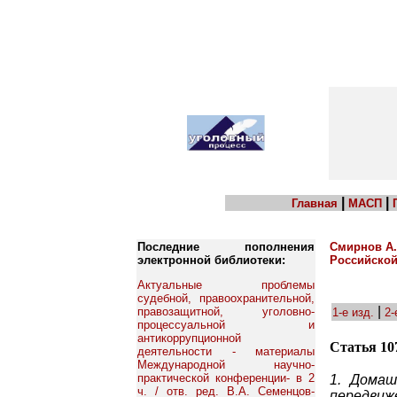
|
|
Главная
МАСП
Последние пополнения
Смирнов А.
электронной библиотеки:
Российской 
Актуальные проблемы
судебной, правоохранительной,
|
правозащитной, уголовно-
1-е изд.
2-
процессуальной и
антикоррупционной
Статья 10
деятельности - материалы
Международной научно-
практической конференции- в 2
1. Домаш
ч. / отв. ред. В.А. Семенцов-
передвиже