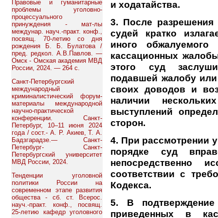
Правовые и гуманитарные
и ходатайства.
проблемы уголовно-
процессуального
3. После разрешения
принуждения - мат-лы
междунар. науч.-практ. конф.,
судей кратко излага
посвящ. 70-летию со дня
иного обжалуемого 
рождения Б. Б. Булатова /
пред. редкол. А.В.Павлов. —
кассационных жалобы
Омск - Омская академия МВД
этого суд заслуши
России, 2024. — 264 с.
подавшей жалобу или
Санкт-Петербургский
своих доводов и воз
международный
криминалистический форум-
наличии нескольки
материалы международной
выступлений определ
научно-практической
конференции. Санкт-
сторон.
Петербург, 10–11 июня 2024
года / сост.- А. Р. Акиев, Т. А.
4. При рассмотрении 
Бадзгарадзе.— Санкт-
Петербург- Санкт-
порядке суд вправ
Петербургский университет
непосредственно ис
МВД России, 2024.
соответствии с треб
Тенденции уголовной
политики России на
Кодекса.
современном этапе развития
общества - сб. ст. Всерос.
5. В подтверждение
науч.-практ. конф., посвящ.
25-летию кафедр уголовного
приведенных в кас