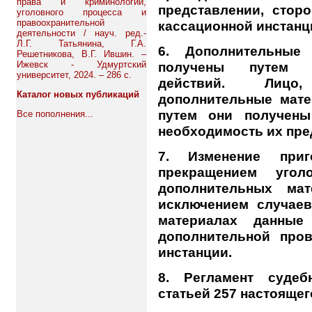
права и криминологии,
представлении, стор
уголовного процесса и
правоохранительной
кассационной инстанц
деятельности / науч. ред.-
Л.Г. Татьянина, Г.А.
6. Дополнительные
Решетникова, В.Г. Ившин. –
Ижевск - Удмуртский
получены путем п
университет, 2024. – 286 с.
действий. Лицо
Каталог новых публикаций
дополнительные мате
путем они получен
Все пополнения...
необходимость их пре
7. Изменение при
прекращением угол
дополнительных мат
исключением случаев
материалах данные
дополнительной про
инстанции.
8. Регламент судеб
статьей 257 настоящег