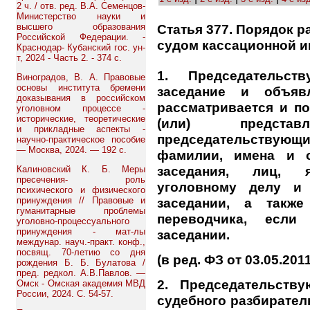
2 ч. / отв. ред. В.А. Семенцов-
Министерство науки и
Статья 377. Порядок р
высшего образования
Российской Федерации. -
судом кассационной и
Краснодар- Кубанский гос. ун-
т, 2024 - Часть 2. - 374 с.
1. Председательст
Виноградов, В. А. Правовые
основы института бремени
заседание и объяв
доказывания в российском
рассматривается и п
уголовном процессе -
исторические, теоретические
(или) предста
и прикладные аспекты -
председательствую
научно-практическое пособие
— Москва, 2024. — 192 с.
фамилии, имена и о
заседания, лиц, 
Калиновский К. Б. Меры
пресечения- роль
уголовному делу и
психического и физического
принуждения // Правовые и
заседании, а такж
гуманитарные проблемы
переводчика, если
уголовно-процессуального
принуждения - мат-лы
заседании.
междунар. науч.-практ. конф.,
посвящ. 70-летию со дня
(в ред. ФЗ от 03.05.201
рождения Б. Б. Булатова /
пред. редкол. А.В.Павлов. —
2. Председательств
Омск - Омская академия МВД
России, 2024. С. 54-57.
судебного разбирател