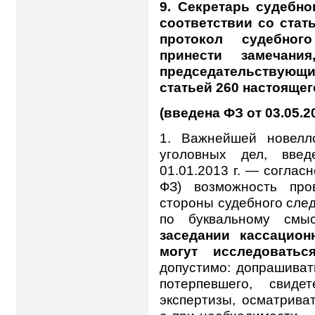
9. Секретарь судебно
соответствии со стат
протокол судебног
принести замечани
председательствующ
статьей 260 настоящег
(введена ФЗ от 03.05.2
1. Важнейшей новелл
уголовных дел, вве
01.01.2013 г. — согласн
ФЗ) возможность про
стороны судебного следс
по буквальному см
заседании кассацион
могут исследоватьс
допустимо: допрашиват
потерпевшего, свиде
экспертизы, осматрива