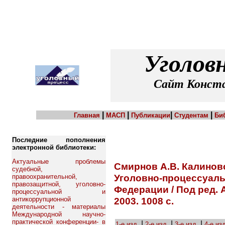
Уголов
Сайт Конста
|
|
|
|
Главная
МАСП
Публикации
Студентам
Би
Последние пополнения
электронной библиотеки:
Актуальные проблемы
Смирнов А.В. Калинов
судебной,
Уголовно-процессуаль
правоохранительной,
правозащитной, уголовно-
Федерации / Под ред. А
процессуальной и
антикоррупционной
2003. 1008 с.
деятельности - материалы
Международной научно-
практической конференции- в
|
|
|
1-е изд.
2-е изд.
3-е изд.
4-е из