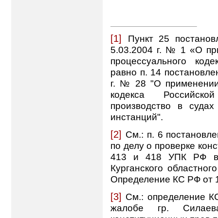
[1]
П
ункт 25 постан
5.03.2004 г. №
1 «О пр
процессуального код
равно п. 14 постановле
г. № 28 "О применении
кодекса Российско
производство в судах
инстанций".
[2]
См.: п. 6 постановл
по делу о проверке кон
413 и 418 УПК РФ в 
Курганского областного 
Определение КС РФ от 1
[3]
См.: определение
К
жалобе гр. Силае