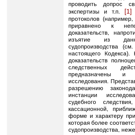
проводить допрос св
[1]
экспертизы и т.п.
протоколов (например,
приравнено к непо
доказательств, напро
изъятие из данн
судопроизводства (см
настоящего Кодекса).
доказательств полно
следственных дейс
предназначены и 
исследования. Представ
разрешению законод
инстанции исследов
судебного следствия
кассационной, прибли
форме и характеру пр
которая более соответс
судопроизводства, неже