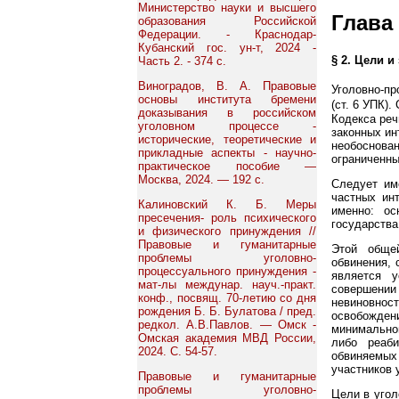
Министерство науки и высшего
Глава
образования Российской
Федерации. - Краснодар-
Кубанский гос. ун-т, 2024 -
§ 2. Цели 
Часть 2. - 374 с.
Виноградов, В. А. Правовые
Уголовно-пр
основы института бремени
(ст. 6 УПК)
доказывания в российском
Кодекса реч
уголовном процессе -
законных ин
исторические, теоретические и
необоснова
прикладные аспекты - научно-
ограниченны
практическое пособие —
Москва, 2024. — 192 с.
Следует им
частных ин
Калиновский К. Б. Меры
именно: ос
пресечения- роль психического
государства 
и физического принуждения //
Правовые и гуманитарные
Этой обще
проблемы уголовно-
обвинения, 
процессуального принуждения -
является у
мат-лы междунар. науч.-практ.
совершении
конф., посвящ. 70-летию со дня
невиновнос
рождения Б. Б. Булатова / пред.
освобожден
редкол. А.В.Павлов. — Омск -
минимально
Омская академия МВД России,
либо реаб
2024. С. 54-57.
обвиняемых 
участников 
Правовые и гуманитарные
проблемы уголовно-
Цели в угол