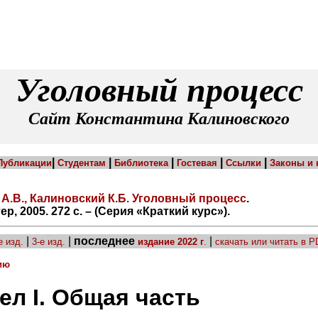
Уголовный процесс
Сайт Константина Калиновского
|
|
|
|
|
Публикации
Студентам
Библиотека
Гостевая
Ссылки
Законы и
А.В., Калиновский К.Б. Уголовный процесс
.
ер, 2005. 272 с. – (Серия «Краткий курс»).
|
|
последнее
|
е изд.
3-е изд.
издание 2022 г
.
скачать или читать в P
ию
ел I. Общая часть