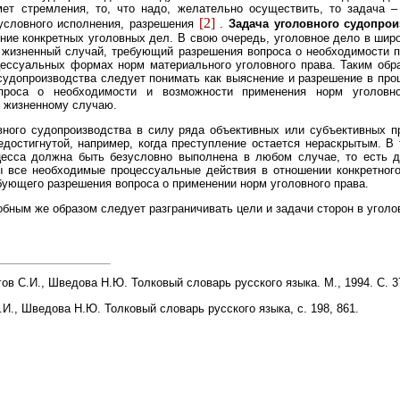
ет стремления, то, что надо, желательно осуществить, то задача –
[2]
условного исполнения, разрешения
.
Задача уголовного судопрои
ние конкретных уголовных дел. В свою очередь, уголовное дело в ши
 жизненный случай, требующий разрешения вопроса о необходимости 
ессуальных формах норм материального уголовного права. Таким обр
судопроизводства следует понимать как выяснение и разрешение в пр
роса о необходимости и возможности применения норм уголовн
 жизненному случаю.
вного судопроизводства в силу ряда объективных или субъективных п
едостигнутой, например, когда преступление остается нераскрытым. В
цесса должна быть безусловно выполнена в любом случае, то есть 
ы все необходимые процессуальные действия в отношении конкретного
бующего разрешения вопроса о применении норм уголовного права.
е образом следует разграничивать цели и задачи сторон в уголов
ов С.И., Шведова Н.Ю. Толковый словарь русского языка. М., 1994. С. 3
И., Шведова Н.Ю. Толковый словарь русского языка, с. 198, 861.