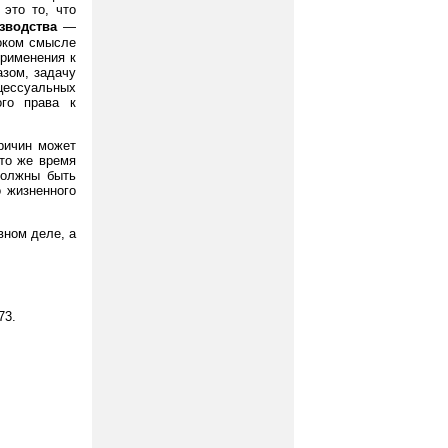
 это то, что
зводства
—
роком смысле
применения к
азом, задачу
оцессуальных
ого права к
ричин может
 то же время
должны быть
 жизненного
ном деле, а
73.