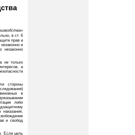
дства
роизводства
»
ьно, в ст. 6
ащите прав и
 незаконно и
о незаконно
а не только
нтересов, а
езопасности
ли стороны
еследования)
 виновных в
доказывании
итации либо
одзащитному
 наказания,
вобождение
рав и свобод
ч. Если цель