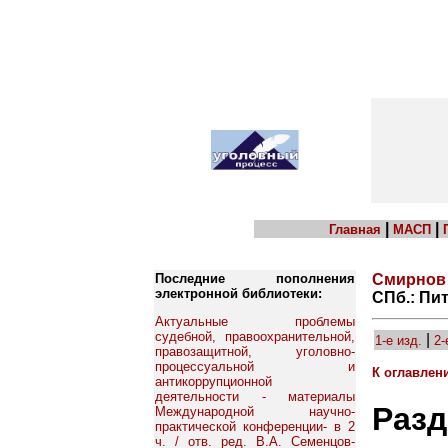
|
|
Главная
МАСП
Последние пополнения
Смирнов 
электронной библиотеки:
СПб.: Пит
Актуальные проблемы
судебной, правоохранительной,
|
1-е изд.
2-
правозащитной, уголовно-
процессуальной и
К оглавлен
антикоррупционной
деятельности - материалы
Разд
Международной научно-
практической конференции- в 2
ч. / отв. ред. В.А. Семенцов-