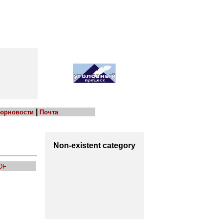
|
 юрновости
Почта
Non-existent category
DF