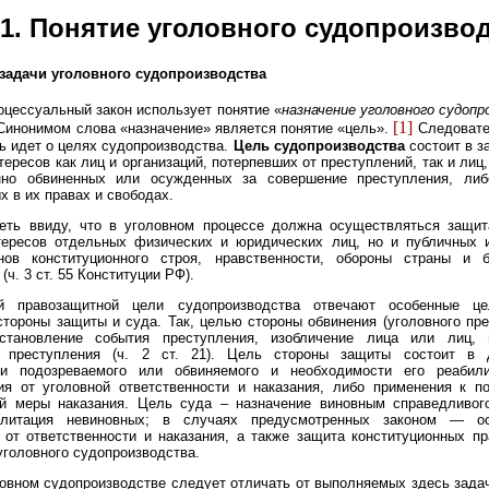
 1. Понятие уголовного судопроизво
и задачи уголовного судопроизводства
оцессуальный закон использует понятие «
назначение уголовного судоп
[1]
. Синонимом слова «назначение» является понятие «цель».
Следовател
ь идет о целях судопроизводства.
Цель судопроизводства
состоит в з
тересов как лиц и организаций, потерпевших от преступлений, так и лиц,
нно обвиненных или осужденных за совершение преступления, либ
х в их правах и свободах.
еть ввиду, что в уголовном процессе должна осуществляться защит
тересов отдельных физических и юридических лиц, но и публичных и
нов конституционного строя, нравственности, обороны страны и б
(ч. 3 ст. 55 Конституции РФ).
й правозащитной цели судопроизводства отвечают особенные це
стороны защиты и суда. Так, целью стороны обвинения (уголовного пр
становление события преступления, изобличение лица или лиц,
 преступления (ч. 2 ст. 21). Цель стороны защиты состоит в 
ти подозреваемого или обвиняемого и необходимости его реабил
ия от уголовной ответственности и наказания, либо применения к п
й меры наказания. Цель суда – назначение виновным справедливого
илитация невиновных; в случаях предусмотренных законом — ос
от ответственности и наказания, а также защита конституционных п
уголовного судопроизводства.
овном судопроизводстве следует отличать от выполняемых здесь зада