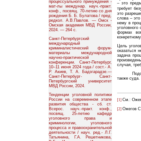
процессуального принуждения -
– это предм
мат-лы междунар. науч.-практ.
требует без
конф., посвящ. 70-летию со дня
это разреше
рождения Б. Б. Булатова / пред.
слова – это
редкол. А.В.Павлов. — Омск -
нему в проц
Омская академия МВД России,
уголовного 
2024. — 264 с.
формах воп
конкретному
Санкт-Петербургский
международный
Цель уголо
криминалистический форум-
оказаться н
материалы международной
задача про
научно-практической
произведен
конференции. Санкт-Петербург,
случая, тре
10–11 июня 2024 года / сост.- А.
Р. Акиев, Т. А. Бадзгарадзе.—
Подобным ж
Санкт-Петербург- Санкт-
также суда.
Петербургский университет
МВД России, 2024.
Тенденции уголовной политики
России на современном этапе
См.: Ожег
[1]
развития общества - сб. ст.
Всерос. науч.-практ. конф.,
Ожегов С.
[2]
посвящ. 25-летию кафедр
уголовного права и
криминологии, уголовного
процесса и правоохранительной
деятельности / науч. ред.- Л.Г.
Татьянина, Г.А. Решетникова,