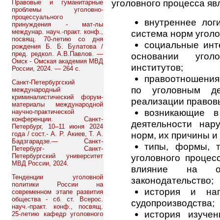
уголовного процесса яв
Правовые и гуманитарные
проблемы уголовно-
процессуального
внутреннее лог
принуждения - мат-лы
междунар. науч.-практ. конф.,
система норм уголо
посвящ. 70-летию со дня
социальные инт
рождения Б. Б. Булатова /
пред. редкол. А.В.Павлов. —
основании угол
Омск - Омская академия МВД
институтов;
России, 2024. — 264 с.
правоотношения
Санкт-Петербургский
по уголовным де
международный
криминалистический форум-
реализации правов
материалы международной
возникающие в
научно-практической
конференции. Санкт-
деятельности нар
Петербург, 10–11 июня 2024
норм, их причины и
года / сост.- А. Р. Акиев, Т. А.
Бадзгарадзе.— Санкт-
типы, формы, т
Петербург- Санкт-
Петербургский университет
уголовного процес
МВД России, 2024.
влияние на оте
Тенденции уголовной
законодательство;
политики России на
история и нап
современном этапе развития
общества - сб. ст. Всерос.
судопроизводства;
науч.-практ. конф., посвящ.
история изучен
25-летию кафедр уголовного