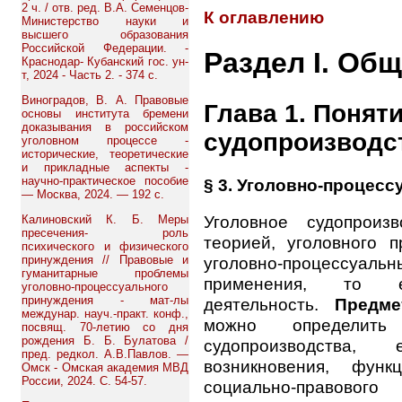
2 ч. / отв. ред. В.А. Семенцов-
К оглавлению
Министерство науки и
высшего образования
Российской Федерации. -
Раздел I. Об
Краснодар- Кубанский гос. ун-
т, 2024 - Часть 2. - 374 с.
Виноградов, В. А. Правовые
Глава 1. Понят
основы института бремени
доказывания в российском
судопроизводс
уголовном процессе -
исторические, теоретические
и прикладные аспекты -
научно-практическое пособие
§ 3. Уголовно-процесс
— Москва, 2024. — 192 с.
Уголовное судопроиз
Калиновский К. Б. Меры
пресечения- роль
теорией, уголовного 
психического и физического
принуждения // Правовые и
уголовно-процессу
гуманитарные проблемы
применения, то ес
уголовно-процессуального
принуждения - мат-лы
деятельность.
Предме
междунар. науч.-практ. конф.,
можно определить
посвящ. 70-летию со дня
рождения Б. Б. Булатова /
судопроизводства,
пред. редкол. А.В.Павлов. —
возникновения, функ
Омск - Омская академия МВД
России, 2024. С. 54-57.
социально-правовог