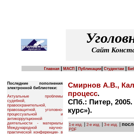
Уголов
Сайт Конста
|
|
|
|
Главная
МАСП
Публикации
Студентам
Би
Последние пополнения
Смирнов А.В., Ка
электронной библиотеки:
процесс
.
Актуальные проблемы
СПб.: Питер, 2005.
судебной,
правоохранительной,
курс»).
правозащитной, уголовно-
процессуальной и
антикоррупционной
деятельности - материалы
|
|
|
посл
1-е изд.
2-е изд.
3-е изд.
Международной научно-
PDF
практической конференции- в