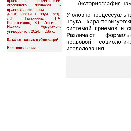
права и криминологии,
(историография нау
уголовного процесса и
правоохранительной
Уголовно-процессуаль
деятельности / науч. ред.-
Л.Г. Татьянина, Г.А.
наука, характеризует
Решетникова, В.Г. Ившин. –
Ижевск - Удмуртский
системой приемов и с
университет, 2024. – 286 с.
Различают формально
Каталог новых публикаций
правовой, социологи
исследования.
Все пополнения...