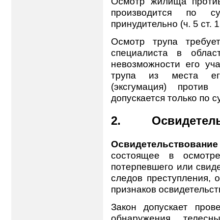
Осмотр жилища проти
производится по с
принудительно (ч. 5 ст. 1
Осмотр трупа требуе
специалиста в облас
невозможности его уча
трупа из места ег
(эксгумация) против
допускается только по с
2. Освидетель
Освидетельствование
состоящее в осмотре
потерпевшего или свид
следов преступления, 
признаков освидетельств
Закон допускает пров
обнаружения телесн