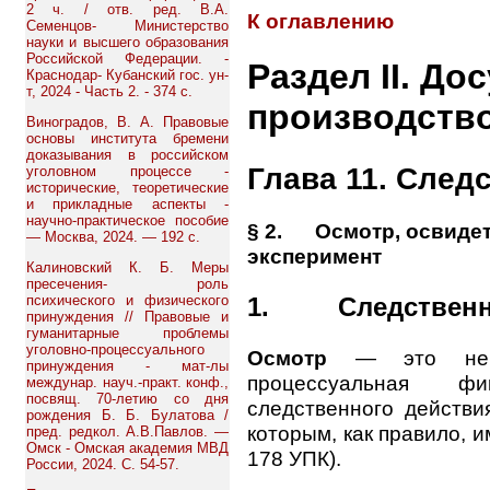
2 ч. / отв. ред. В.А.
К оглавлению
Семенцов- Министерство
науки и высшего образования
Российской Федерации. -
Раздел II. До
Краснодар- Кубанский гос. ун-
т, 2024 - Часть 2. - 374 с.
производств
Виноградов, В. А. Правовые
основы института бремени
доказывания в российском
Глава 11. След
уголовном процессе -
исторические, теоретические
и прикладные аспекты -
научно-практическое пособие
§ 2. Осмотр, освидет
— Москва, 2024. — 192 с.
эксперимент
Калиновский К. Б. Меры
пресечения- роль
1. Следственн
психического и физического
принуждения // Правовые и
гуманитарные проблемы
уголовно-процессуального
Осмотр
— это непос
принуждения - мат-лы
процессуальная фи
междунар. науч.-практ. конф.,
посвящ. 70-летию со дня
следственного действи
рождения Б. Б. Булатова /
которым, как правило, и
пред. редкол. А.В.Павлов. —
Омск - Омская академия МВД
178 УПК).
России, 2024. С. 54-57.