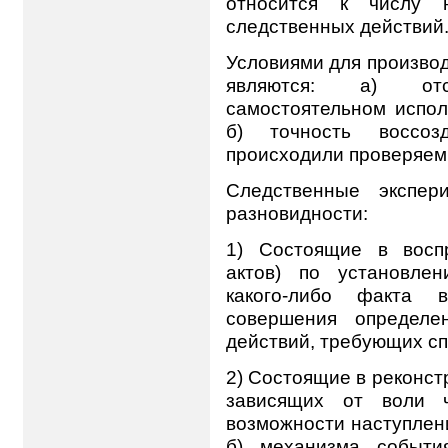
относится к числу 
следственных действий
Условиями для произво
являются: а) отс
самостоятельном испол
б) точность воссоз
происходили проверяем
Следственные экспер
разновидности:
1) Состоящие в восп
актов) по установле
какого-либо факта 
совершения определе
действий, требующих с
2) Состоящие в реконст
зависящих от воли ч
возможности наступлени
б) механизма событи