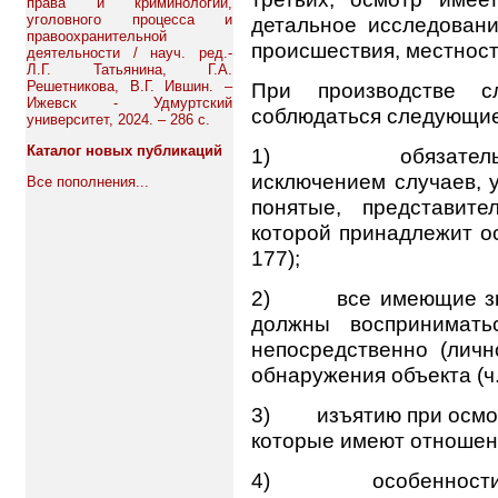
права и криминологии,
уголовного процесса и
детальное исследован
правоохранительной
происшествия, местности
деятельности / науч. ред.-
Л.Г. Татьянина, Г.А.
Решетникова, В.Г. Ившин. –
При производстве с
Ижевск - Удмуртский
соблюдаться следующие
университет, 2024. – 286 с.
Каталог новых публикаций
1) обязательными
исключением случаев, у
Все пополнения...
понятые, представите
которой принадлежит о
177);
2) все имеющие знач
должны воспринимать
непосредственно (личн
обнаружения объекта (ч. 
3) изъятию при осмотр
которые имеют отношени
4) особенности фи