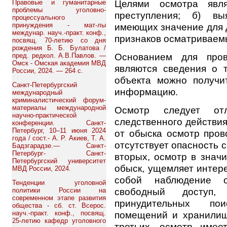
Целями осмотра явля
Правовые и гуманитарные
проблемы уголовно-
преступления; б) вы
процессуального
принуждения - мат-лы
имеющих значение для 
междунар. науч.-практ. конф.,
признаков осматриваем
посвящ. 70-летию со дня
рождения Б. Б. Булатова /
Основанием для пров
пред. редкол. А.В.Павлов. —
Омск - Омская академия МВД
являются сведения о т
России, 2024. — 264 с.
объекта можно получ
Санкт-Петербургский
информацию.
международный
криминалистический форум-
материалы международной
Осмотр следует от
научно-практической
следственного действ
конференции. Санкт-
Петербург, 10–11 июня 2024
от обыска осмотр пров
года / сост.- А. Р. Акиев, Т. А.
отсутствует опасность 
Бадзгарадзе.— Санкт-
Петербург- Санкт-
вторых, осмотр в знач
Петербургский университет
обыск, ущемляет интере
МВД России, 2024.
собой наблюдение о
Тенденции уголовной
свободный доступ,
политики России на
современном этапе развития
принудительных по
общества - сб. ст. Всерос.
науч.-практ. конф., посвящ.
помещений и хранилищ 
25-летию кафедр уголовного
третьих, осмотр имее