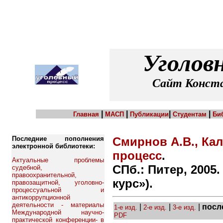
Уголов
Сайт Конста
|
|
|
|
Главная
МАСП
Публикации
Студентам
Би
Последние пополнения
Смирнов А.В., Ка
электронной библиотеки:
процесс
.
Актуальные проблемы
СПб.: Питер, 2005.
судебной,
правоохранительной,
курс»).
правозащитной, уголовно-
процессуальной и
антикоррупционной
деятельности - материалы
|
|
|
посл
1-е изд.
2-е изд.
3-е изд.
Международной научно-
PDF
практической конференции- в