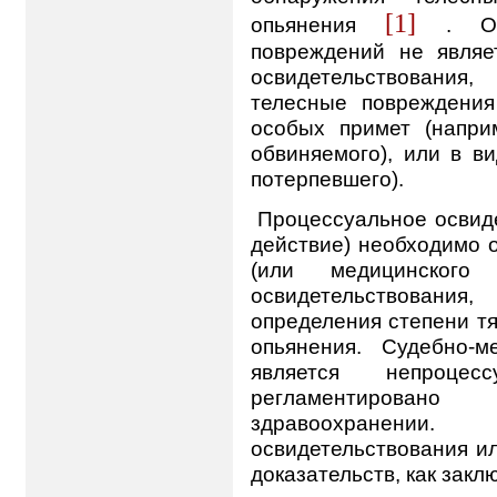
[1]
опьянения
. О
повреждений не являе
освидетельствования
телесные повреждени
особых примет (напри
обвиняемого), или в в
потерпевшего).
Процессуальное освиде
действие) необходимо 
(или медицинско
освидетельствован
определения степени тя
опьянения. Судебно-м
является непроцес
регламентирова
здравоохранении. 
освидетельствования и
доказательств, как заклю