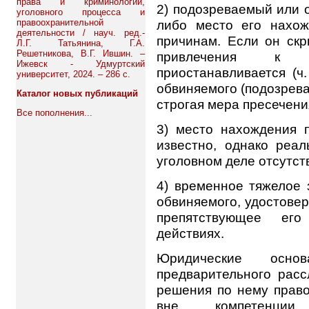
права и криминологии,
2) подозреваемый или 
уголовного процесса и
правоохранительной
либо место его нахо
деятельности / науч. ред.-
причинам. Если он скр
Л.Г. Татьянина, Г.А.
Решетникова, В.Г. Ившин. –
привлечения к уг
Ижевск - Удмуртский
приостанавливается (ч
университет, 2024. – 286 с.
обвиняемого (подозрев
Каталог новых публикаций
строгая мера пресечени
Все пополнения...
3) место нахождения 
известно, однако реал
уголовном деле отсутст
4) временное тяжелое 
обвиняемого, удостове
препятствующее ег
действиях.
Юридические осно
предварительного рас
решения по нему право
вне компетенции 