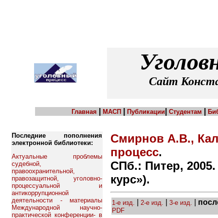
Уголов
Сайт Конста
|
|
|
|
Главная
МАСП
Публикации
Студентам
Би
Последние пополнения
Смирнов А.В., Ка
электронной библиотеки:
процесс
.
Актуальные проблемы
СПб.: Питер, 2005.
судебной,
правоохранительной,
курс»).
правозащитной, уголовно-
процессуальной и
антикоррупционной
деятельности - материалы
|
|
|
посл
1-е изд.
2-е изд.
3-е изд.
Международной научно-
PDF
практической конференции- в