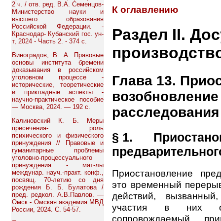
2 ч. / отв. ред. В.А. Семенцов-
К оглавлению
Министерство науки и
высшего образования
Российской Федерации. -
Раздел II. До
Краснодар- Кубанский гос. ун-
т, 2024 - Часть 2. - 374 с.
производств
Виноградов, В. А. Правовые
основы института бремени
доказывания в российском
Глава 13. Прио
уголовном процессе -
исторические, теоретические
и прикладные аспекты -
возобновление
научно-практическое пособие
— Москва, 2024. — 192 с.
расследования
Калиновский К. Б. Меры
пресечения- роль
§ 1. Приостано
психического и физического
принуждения // Правовые и
предварительног
гуманитарные проблемы
уголовно-процессуального
принуждения - мат-лы
Приостановление пре
междунар. науч.-практ. конф.,
посвящ. 70-летию со дня
это временный перерыв
рождения Б. Б. Булатова /
действий, вызванный
пред. редкол. А.В.Павлов. —
Омск - Омская академия МВД
участия в них обв
России, 2024. С. 54-57.
сопровождаемый пр