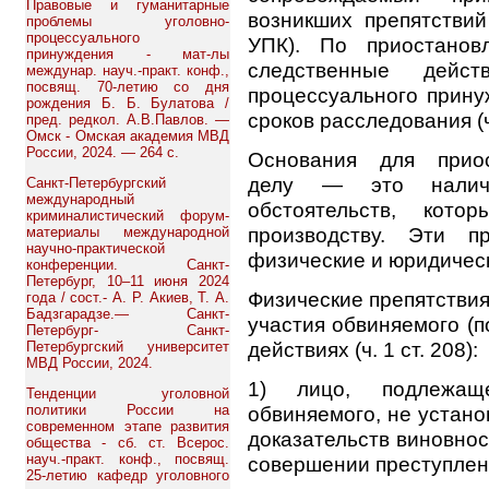
Правовые и гуманитарные
возникших препятствий
проблемы уголовно-
процессуального
УПК). По приостанов
принуждения - мат-лы
следственные дейс
междунар. науч.-практ. конф.,
посвящ. 70-летию со дня
процессуального прину
рождения Б. Б. Булатова /
сроков расследования (ч.
пред. редкол. А.В.Павлов. —
Омск - Омская академия МВД
России, 2024. — 264 с.
Основания для приос
делу — это наличи
Санкт-Петербургский
международный
обстоятельств, кото
криминалистический форум-
производству. Эти п
материалы международной
научно-практической
физические и юридичес
конференции. Санкт-
Петербург, 10–11 июня 2024
Физические препятстви
года / сост.- А. Р. Акиев, Т. А.
Бадзгарадзе.— Санкт-
участия обвиняемого (
Петербург- Санкт-
действиях (ч. 1 ст. 208):
Петербургский университет
МВД России, 2024.
1) лицо, подлежащ
Тенденции уголовной
политики России на
обвиняемого, не устано
современном этапе развития
доказательств виновнос
общества - сб. ст. Всерос.
науч.-практ. конф., посвящ.
совершении преступлен
25-летию кафедр уголовного