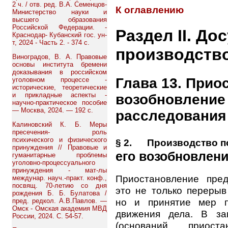
2 ч. / отв. ред. В.А. Семенцов-
К оглавлению
Министерство науки и
высшего образования
Российской Федерации. -
Раздел II. До
Краснодар- Кубанский гос. ун-
т, 2024 - Часть 2. - 374 с.
производств
Виноградов, В. А. Правовые
основы института бремени
доказывания в российском
Глава 13. Прио
уголовном процессе -
исторические, теоретические
и прикладные аспекты -
возобновление
научно-практическое пособие
— Москва, 2024. — 192 с.
расследования
Калиновский К. Б. Меры
пресечения- роль
психического и физического
§ 2. Производство п
принуждения // Правовые и
его возобновлен
гуманитарные проблемы
уголовно-процессуального
принуждения - мат-лы
Приостановление пре
междунар. науч.-практ. конф.,
посвящ. 70-летию со дня
это не только перерыв
рождения Б. Б. Булатова /
но и принятие мер п
пред. редкол. А.В.Павлов. —
Омск - Омская академия МВД
движения дела. В за
России, 2024. С. 54-57.
(оснований приост