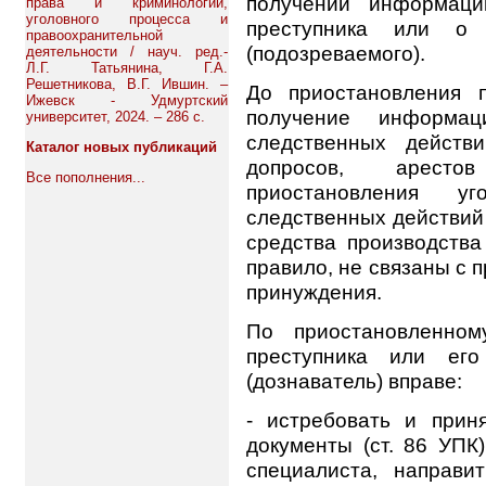
получении информаци
права и криминологии,
уголовного процесса и
преступника или о 
правоохранительной
(подозрева­емого).
деятельности / науч. ред.-
Л.Г. Татьянина, Г.А.
Решетникова, В.Г. Ившин. –
До приостановления п
Ижевск - Удмуртский
получение информа
университет, 2024. – 286 с.
следственных действи
Каталог новых публикаций
допросов, аресто
Все пополнения...
приостановления уг
следственных действий 
средства производства
правило, не связаны с
принуждения.
По приостановленном
преступника или его
(дознаватель) вправе:
- истребовать и прин
документы (ст. 86 УПК
специалиста, направи