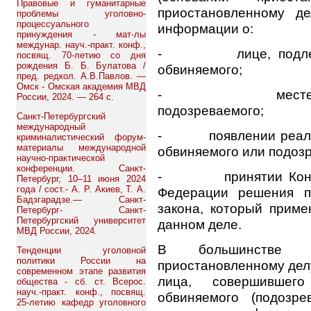
Правовые и гуманитарные
приостановленному д
проблемы уголовно-
процессуального
информации о:
принуждения - мат-лы
междунар. науч.-практ. конф.,
- лице, подлежащ
посвящ. 70-летию со дня
рождения Б. Б. Булатова /
обвиняемого;
пред. редкол. А.В.Павлов. —
Омск - Омская академия МВД
- месте пребыв
России, 2024. — 264 с.
подозреваемого;
Санкт-Петербургский
международный
- появлении реально
криминалистический форум-
материалы международной
обвиняемого или подоз
научно-практической
конференции. Санкт-
- принятии Консти
Петербург, 10–11 июня 2024
года / сост.- А. Р. Акиев, Т. А.
Федерации решения п
Бадзгарадзе.— Санкт-
закона, который прим
Петербург- Санкт-
Петербургский университет
данном деле.
МВД России, 2024.
В большинстве с
Тенденции уголовной
политики России на
приостановленному дел
современном этапе развития
лица, совершившег
общества - сб. ст. Всерос.
науч.-практ. конф., посвящ.
обвиняемого (подозр
25-летию кафедр уголовного