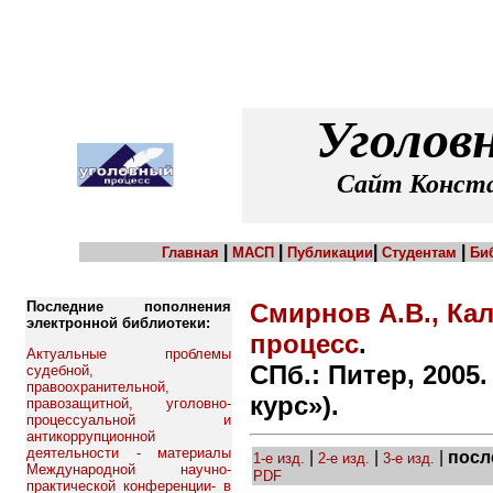
Уголов
Сайт Конста
|
|
|
|
Главная
МАСП
Публикации
Студентам
Би
Последние пополнения
Смирнов А.В., Ка
электронной библиотеки:
процесс
.
Актуальные проблемы
СПб.: Питер, 2005.
судебной,
правоохранительной,
курс»).
правозащитной, уголовно-
процессуальной и
антикоррупционной
деятельности - материалы
|
|
|
посл
1-е изд.
2-е изд.
3-е изд.
Международной научно-
PDF
практической конференции- в