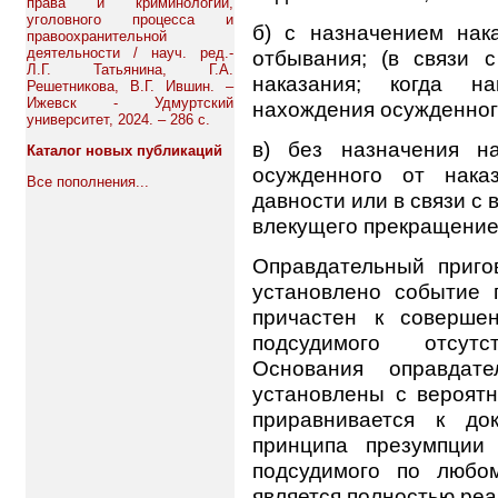
права и криминологии,
уголовного процесса и
б) с назначением нак
правоохранительной
деятельности / науч. ред.-
отбывания; (в связи 
Л.Г. Татьянина, Г.А.
наказания; когда н
Решетникова, В.Г. Ившин. –
Ижевск - Удмуртский
нахождения осужденного
университет, 2024. – 286 с.
в) без назначения н
Каталог новых публикаций
осужденного от нака
Все пополнения...
давности или в связи с 
влекущего прекращение 
Оправдательный пригов
установлено событие 
причастен к соверше
подсудимого отсутс
Основания оправдате
установлены с вероятн
приравнивается к до
принципа презумпции
подсудимого по любо
является полностью ре