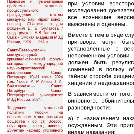
Правовые и гуманитарные
при условии всесторо
проблемы уголовно-
исследования доказател
процессуального
принуждения - мат-лы
все возникшие верси
междунар. науч.-практ. конф.,
выяснены и оценены.
посвящ. 70-летию со дня
рождения Б. Б. Булатова /
пред. редкол. А.В.Павлов. —
Вместе с тем в ряде сл
Омск - Омская академия МВД
приговора могут быт
России, 2024. — 264 с.
установленные с вер
Санкт-Петербургский
непременном условии —
международный
криминалистический форум-
должен быть результ
материалы международной
научно-практической
сомнений в пользу о
конференции. Санкт-
тайном способе хищени
Петербург, 10–11 июня 2024
года / сост.- А. Р. Акиев, Т. А.
хищения и недоказаннос
Бадзгарадзе.— Санкт-
Петербург- Санкт-
В зависимости от того,
Петербургский университет
МВД России, 2024.
виновного, обвинител
разновидности:
Тенденции уголовной
политики России на
современном этапе развития
а) с назначением нак
общества - сб. ст. Всерос.
осужденным. Эти приг
науч.-практ. конф., посвящ.
25-летию кафедр уголовного
видам наказания;