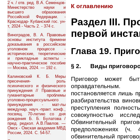
2 ч. / отв. ред. В.А. Семенцов-
К оглавлению
Министерство науки и
высшего образования
Российской Федерации. -
Раздел III. П
Краснодар- Кубанский гос. ун-
т, 2024 - Часть 2. - 374 с.
первой инст
Виноградов, В. А. Правовые
основы института бремени
доказывания в российском
Глава 19. Приг
уголовном процессе -
исторические, теоретические
и прикладные аспекты -
научно-практическое пособие
§ 2. Виды приговор
— Москва, 2024. — 192 с.
Калиновский К. Б. Меры
Приговор может быт
пресечения- роль
оправдательным.
психического и физического
принуждения // Правовые и
постановляется лишь пр
гуманитарные проблемы
разбирательства винов
уголовно-процессуального
принуждения - мат-лы
преступления полность
междунар. науч.-практ. конф.,
совокупностью иссле
посвящ. 70-летию со дня
рождения Б. Б. Булатова /
Обвинительный приго
пред. редкол. А.В.Павлов. —
Омск - Омская академия МВД
предположениях (ч.
России, 2024. С. 54-57.
обвинительный пригово