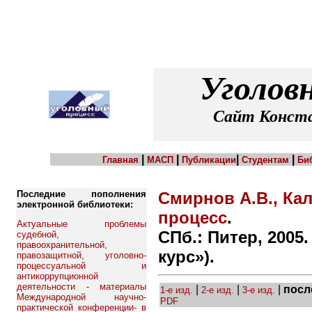
Уголов
Сайт Конста
|
|
|
|
Главная
МАСП
Публикации
Студентам
Би
Последние пополнения
Смирнов А.В., Ка
электронной библиотеки:
процесс
.
Актуальные проблемы
СПб.: Питер, 2005.
судебной,
правоохранительной,
курс»).
правозащитной, уголовно-
процессуальной и
антикоррупционной
деятельности - материалы
|
|
|
посл
1-е изд.
2-е изд.
3-е изд.
Международной научно-
PDF
практической конференции- в