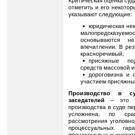
Критическая оценка суд
отметить и его некото
указывают следующие:
юридическая нек
малопредсказуе
основываются 
впечатлении. В ре
красноречивый;
присяжные по
средств массовой 
дороговизна и 
участием присяжны
Производство в с
заседателей
– это ус
производства в суде п
усложнена, по ср
рассмотрения уголовно
процессуальных гар
процессуальных инстит