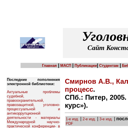
Уголов
Сайт Конста
|
|
|
|
Главная
МАСП
Публикации
Студентам
Би
Последние пополнения
Смирнов А.В., Ка
электронной библиотеки:
процесс
.
Актуальные проблемы
СПб.: Питер, 2005.
судебной,
правоохранительной,
курс»).
правозащитной, уголовно-
процессуальной и
антикоррупционной
деятельности - материалы
|
|
|
посл
1-е изд.
2-е изд.
3-е изд.
Международной научно-
PDF
практической конференции- в