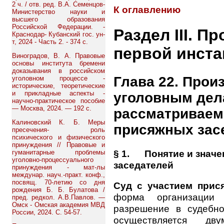
2 ч. / отв. ред. В.А. Семенцов-
К оглавлению
Министерство науки и
высшего образования
Российской Федерации. -
Раздел III. П
Краснодар- Кубанский гос. ун-
т, 2024 - Часть 2. - 374 с.
первой инст
Виноградов, В. А. Правовые
основы института бремени
доказывания в российском
Глава 22. Прои
уголовном процессе -
исторические, теоретические
и прикладные аспекты -
уголовным дел
научно-практическое пособие
— Москва, 2024. — 192 с.
рассматриваем
Калиновский К. Б. Меры
присяжных зас
пресечения- роль
психического и физического
принуждения // Правовые и
§ 1. Понятие и значе
гуманитарные проблемы
уголовно-процессуального
заседателей
принуждения - мат-лы
междунар. науч.-практ. конф.,
посвящ. 70-летию со дня
Суд с участием прис
рождения Б. Б. Булатова /
форма организации 
пред. редкол. А.В.Павлов. —
Омск - Омская академия МВД
разрешение в судебно
России, 2024. С. 54-57.
осуществляется дв