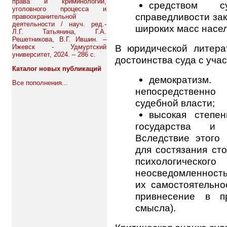
права и криминологии,
средством с
уголовного процесса и
справедливости за
правоохранительной
деятельности / науч. ред.-
широких масс насе
Л.Г. Татьянина, Г.А.
Решетникова, В.Г. Ившин. –
В юридической литера
Ижевск - Удмуртский
университет, 2024. – 286 с.
достоинства суда с уча
Каталог новых публикаций
демократиз
Все пополнения...
непосредственно
судебной власти;
высокая степе
государства и г
Вследствие этого
для состязания сто
психологическо
неосведомленност
их самостоятельно
привнесение в пр
смысла).