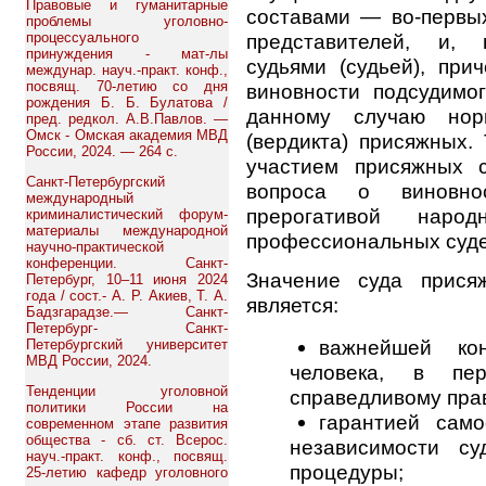
Правовые и гуманитарные
составами — во-первы
проблемы уголовно-
процессуального
представителей, и, 
принуждения - мат-лы
судьями (судьей), пр
междунар. науч.-практ. конф.,
посвящ. 70-летию со дня
виновности подсудимо
рождения Б. Б. Булатова /
данному случаю но
пред. редкол. А.В.Павлов. —
Омск - Омская академия МВД
(вердикта) присяжных.
России, 2024. — 264 с.
участием присяжных 
Санкт-Петербургский
вопроса о виновнос
международный
прерогативой наро
криминалистический форум-
материалы международной
профессиональных суде
научно-практической
конференции. Санкт-
Значение суда прися
Петербург, 10–11 июня 2024
года / сост.- А. Р. Акиев, Т. А.
является:
Бадзгарадзе.— Санкт-
Петербург- Санкт-
важнейшей кон
Петербургский университет
МВД России, 2024.
человека, в пе
Тенденции уголовной
справедливому пра
политики России на
гарантией само
современном этапе развития
общества - сб. ст. Всерос.
независимости су
науч.-практ. конф., посвящ.
процедуры;
25-летию кафедр уголовного