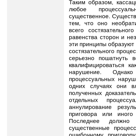
Таким образом, касса
любое процессуа
существенное. Существ
тем, что оно необра
всего состязательног
равенства сторон и нез
эти принципы образуют
состязательного процес
серьезно пошатнуть 
квалифицироваться ка
нарушение. Однако
процессуальных наруш
одних случаях они в
полученных доказател
отдельных процесс
аннулирование резул
приговора или иного 
Последнее должно 
существенные процес
ошибочному приговор