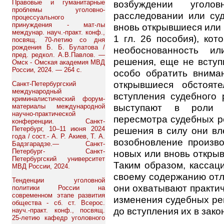
Правовые и гуманитарные
возбуждении уголов
проблемы уголовно-
расследовании или суд
процессуального
принуждения - мат-лы
вновь открывшиеся или 
междунар. науч.-практ. конф.,
1 гл. 26 пособия), кот
посвящ. 70-летию со дня
рождения Б. Б. Булатова /
необоснованность ил
пред. редкол. А.В.Павлов. —
решения, еще не вступ
Омск - Омская академия МВД
России, 2024. — 264 с.
особо обратить внима
открывшиеся обстоят
Санкт-Петербургский
международный
вступления судебного 
криминалистический форум-
выступают в роли 
материалы международной
научно-практической
пересмотра судебных р
конференции. Санкт-
Петербург, 10–11 июня 2024
решения в силу они вл
года / сост.- А. Р. Акиев, Т. А.
возобновление произво
Бадзгарадзе.— Санкт-
Петербург- Санкт-
новых или вновь открыв
Петербургский университет
Таким образом, кассац
МВД России, 2024.
своему содержанию от
Тенденции уголовной
они охватывают практич
политики России на
современном этапе развития
изменения судебных ре
общества - сб. ст. Всерос.
до вступления их в зако
науч.-практ. конф., посвящ.
25-летию кафедр уголовного