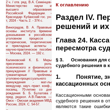
2 ч. / отв. ред. В.А. Семенцов-
К оглавлению
Министерство науки и
высшего образования
Российской Федерации. -
Раздел IV. П
Краснодар- Кубанский гос. ун-
т, 2024 - Часть 2. - 374 с.
решений и их
Виноградов, В. А. Правовые
основы института бремени
доказывания в российском
Глава 24. Касс
уголовном процессе -
исторические, теоретические
и прикладные аспекты -
пересмотра су
научно-практическое пособие
— Москва, 2024. — 192 с.
§ 3. Основания для 
Калиновский К. Б. Меры
пресечения- роль
судебного решения в 
психического и физического
принуждения // Правовые и
гуманитарные проблемы
1. Понятие, зн
уголовно-процессуального
кассационных ос
принуждения - мат-лы
междунар. науч.-практ. конф.,
посвящ. 70-летию со дня
рождения Б. Б. Булатова /
Кассационными основа
пред. редкол. А.В.Павлов. —
судебного решения в о
Омск - Омская академия МВД
России, 2024. С. 54-57.
являются такие ошибк