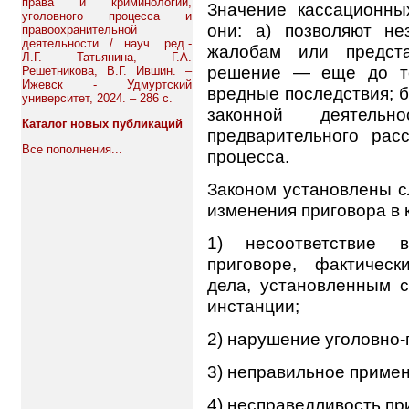
права и криминологии,
Значение кассационны
уголовного процесса и
они: а) позволяют не
правоохранительной
деятельности / науч. ред.-
жалобам или предста
Л.Г. Татьянина, Г.А.
решение — еще до то
Решетникова, В.Г. Ившин. –
Ижевск - Удмуртский
вредные последствия; б
университет, 2024. – 286 с.
законной деятель
Каталог новых публикаций
предварительного рас
Все пополнения...
процесса.
Законом установлены 
изменения приговора в 
1) несоответствие 
приговоре, фактическ
дела, установленным 
инстанции;
2) нарушение уголовно-
3) неправильное примен
4) несправедливость приг