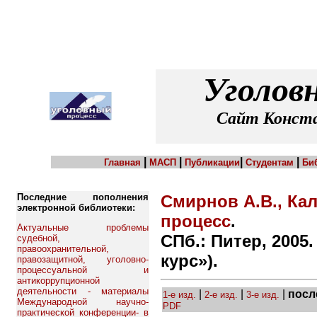
Уголов
Сайт Конста
|
|
|
|
Главная
МАСП
Публикации
Студентам
Би
Последние пополнения
Смирнов А.В., Ка
электронной библиотеки:
процесс
.
Актуальные проблемы
СПб.: Питер, 2005.
судебной,
правоохранительной,
курс»).
правозащитной, уголовно-
процессуальной и
антикоррупционной
деятельности - материалы
|
|
|
посл
1-е изд.
2-е изд.
3-е изд.
Международной научно-
PDF
практической конференции- в