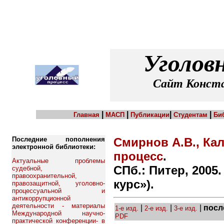
Уголов
Сайт Конста
|
|
|
|
Главная
МАСП
Публикации
Студентам
Би
Последние пополнения
Смирнов А.В., Ка
электронной библиотеки:
процесс
.
Актуальные проблемы
СПб.: Питер, 2005.
судебной,
правоохранительной,
курс»).
правозащитной, уголовно-
процессуальной и
антикоррупционной
деятельности - материалы
|
|
|
посл
1-е изд.
2-е изд.
3-е изд.
Международной научно-
PDF
практической конференции- в