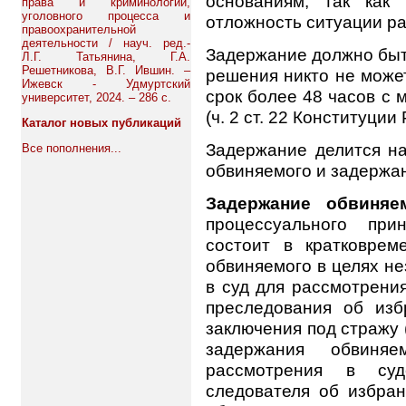
основаниям, так как
права и криминологии,
уголовного процесса и
отложность ситуации ра
правоохранительной
деятельности / науч. ред.-
Задержание должно быт
Л.Г. Татьянина, Г.А.
Решетникова, В.Г. Ившин. –
решения никто не може
Ижевск - Удмуртский
срок более 48 часов с
университет, 2024. – 286 с.
(ч. 2 ст. 22 Конституции 
Каталог новых публикаций
Задержание делится на
Все пополнения...
обвиняемого и задержа
Задержание обвиняе
процессуального при
состоит в кратковре
обвиняемого в целях н
в суд для рассмотрени
преследования об из
заключения под стражу (
задержания обвиняе
рассмотрения в суд
следователя об избра