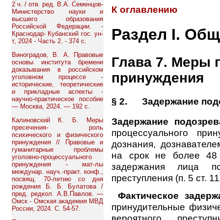
2 ч. / отв. ред. В.А. Семенцов-
К оглавлению
Министерство науки и
высшего образования
Российской Федерации. -
Раздел I. Об
Краснодар- Кубанский гос. ун-
т, 2024 - Часть 2. - 374 с.
Виноградов, В. А. Правовые
Глава 7. Меры 
основы института бремени
доказывания в российском
принуждения
уголовном процессе -
исторические, теоретические
и прикладные аспекты -
научно-практическое пособие
§ 2. Задержание под
— Москва, 2024. — 192 с.
Задержание подозрев
Калиновский К. Б. Меры
пресечения- роль
процессуального при
психического и физического
принуждения // Правовые и
дознания, дознавателе
гуманитарные проблемы
на срок не более 48
уголовно-процессуального
принуждения - мат-лы
задержания лица п
междунар. науч.-практ. конф.,
преступления (п. 5 ст. 11
посвящ. 70-летию со дня
рождения Б. Б. Булатова /
пред. редкол. А.В.Павлов. —
Фактическое задержа
Омск - Омская академия МВД
принудительные физиче
России, 2024. С. 54-57.
вероятного престу