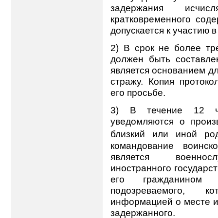
задержания исчи
кратковременного соде
допускается к участию в
2) В срок не более тр
должен быть составле
является основанием д
стражу. Копия протоко
его просьбе.
3) В течение 12 ч
уведомляются о произ
близкий или иной род
командование воинск
является военносл
иностранного государс
его гражданином 
подозреваемого, к
информацией о месте и
задержанного.