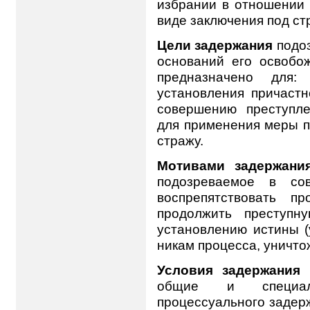
избрании в отношении 
виде заключения под ст
Цели задержания
подоз
оснований его освобож
предназначено для
установления причастн
совершению преступле
для применения меры п
стражу.
Мотивами задержани
подозреваемое в сов
воспрепятствовать пр
продолжить преступн
установлению истины (
никам процесса, уничто
Условия задержания
п
общие и специал
процессуального задер