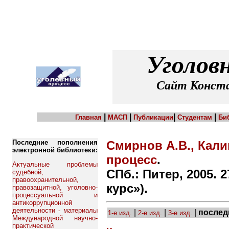
Уголов
Сайт Конста
|
|
|
|
Главная
МАСП
Публикации
Студентам
Би
Последние пополнения
Смирнов А.В., Кали
электронной библиотеки:
процесс
.
Актуальные проблемы
СПб.: Питер, 2005. 2
судебной,
правоохранительной,
курс»).
правозащитной, уголовно-
процессуальной и
антикоррупционной
деятельности - материалы
|
|
|
послед
1-е изд.
2-е изд.
3-е изд.
Международной научно-
практической