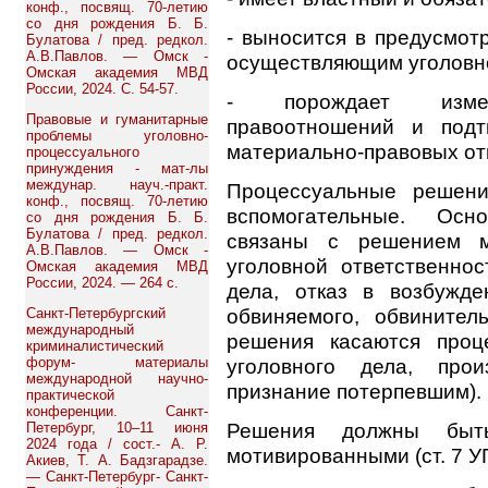
конф., посвящ. 70-летию
со дня рождения Б. Б.
- выносится в предусмот
Булатова / пред. редкол.
А.В.Павлов. — Омск -
осуществляющим уголовно
Омская академия МВД
России, 2024. С. 54-57.
- порождает измене
Правовые и гуманитарные
правоотношений и подт
проблемы уголовно-
материально-правовых о
процессуального
принуждения - мат-лы
междунар. науч.-практ.
Процессуальные решени
конф., посвящ. 70-летию
вспомогательные. Осн
со дня рождения Б. Б.
Булатова / пред. редкол.
связаны с решением ма
А.В.Павлов. — Омск -
уголовной ответственнос
Омская академия МВД
России, 2024. — 264 с.
дела, отказ в возбужде
обвиняемого, обвинител
Санкт-Петербургский
международный
решения касаются проц
криминалистический
форум- материалы
уголовного дела, прои
международной научно-
признание потерпевшим).
практической
конференции. Санкт-
Решения должны быт
Петербург, 10–11 июня
2024 года / сост.- А. Р.
мотивированными (ст. 7 У
Акиев, Т. А. Бадзгарадзе.
— Санкт-Петербург- Санкт-