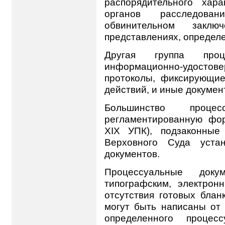
распорядительного хара
органов расследова
обвинительном закл
представлениях, определе
Другая группа проц
информационно-удостовер
протоколы, фиксирующие
действий, и иные докумен
Большинство проце
регламентированную фор
XIX УПК), подзаконные
Верховного Суда устан
документов.
Процессуальные док
типографским, электро
отсутствия готовых блан
могут быть написаны от р
определенного процес