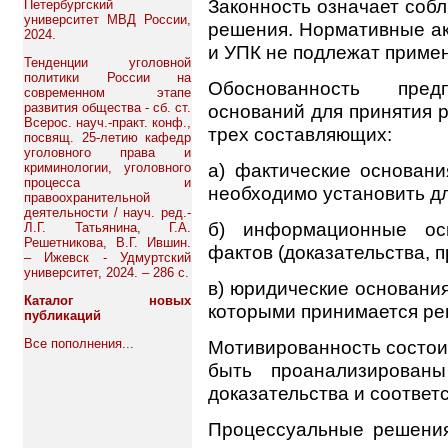
Законность означает соб
Петербургский
университет МВД России,
решения. Нормативные ак
2024.
и УПК не подлежат приме
Тенденции уголовной
политики России на
Обоснованность пред
современном этапе
развития общества - сб. ст.
оснований для принятия 
Всерос. науч.-практ. конф.,
трех составляющих:
посвящ. 25-летию кафедр
уголовного права и
а) фактические основани
криминологии, уголовного
процесса и
необходимо установить д
правоохранительной
деятельности / науч. ред.-
б) информационные ос
Л.Г. Татьянина, Г.А.
Решетникова, В.Г. Ившин.
фактов (доказательства, 
– Ижевск - Удмуртский
университет, 2024. – 286 с.
в) юридические основания
Каталог новых
которыми принимается ре
публикаций
Все пополнения...
Мотивированность состоит
быть проанализирован
доказательства и соответ
Процессуальные решения