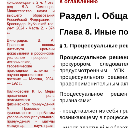
К оглавлению
конференции- в 2 ч. / отв.
ред. В.А. Семенцов-
Министерство науки и
Раздел I. Обща
высшего образования
Российской Федерации. -
Краснодар- Кубанский гос.
ун-т, 2024 - Часть 2. - 374
Глава 8. Иные п
с.
Виноградов, В. А.
§ 1. Процессуальные ре
Правовые основы
института бремени
доказывания в российском
Процессуальное решен
уголовном процессе -
исторические,
прокурором, следоват
теоретические и
предусмотренным УПК
прикладные аспекты -
научно-практическое
процессуального решени
пособие — Москва, 2024.
правоприменительным акт
— 192 с.
Калиновский К. Б. Меры
Процессуальное решен
пресечения- роль
признаками:
психического и
физического принуждения
// Правовые и
- представляет из себя пр
гуманитарные проблемы
возникающему в процессе 
уголовно-процессуального
принуждения - мат-лы
междунар. науч.-практ.
- имеет властный и обяза