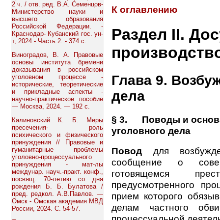
2 ч. / отв. ред. В.А. Семенцов-
К оглавлению
Министерство науки и
высшего образования
Российской Федерации. -
Раздел II. До
Краснодар- Кубанский гос. ун-
т, 2024 - Часть 2. - 374 с.
производств
Виноградов, В. А. Правовые
основы института бремени
доказывания в российском
Глава 9. Возбу
уголовном процессе -
исторические, теоретические
и прикладные аспекты -
дела
научно-практическое пособие
— Москва, 2024. — 192 с.
§ 3. Поводы и основ
Калиновский К. Б. Меры
пресечения- роль
уголовного дела
психического и физического
принуждения // Правовые и
Повод
для возбужде
гуманитарные проблемы
уголовно-процессуального
сообщение о сове
принуждения - мат-лы
междунар. науч.-практ. конф.,
готовящемся прес
посвящ. 70-летию со дня
предусмотренного про
рождения Б. Б. Булатова /
пред. редкол. А.В.Павлов. —
прием которого обязыв
Омск - Омская академия МВД
делам частного обви
России, 2024. С. 54-57.
процессуальной деятел