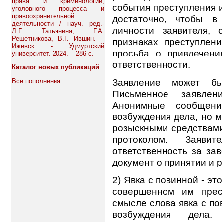
права и криминологии,
события преступления 
уголовного процесса и
правоохранительной
достаточно, чтобы в
деятельности / науч. ред.-
личности заявителя,
Л.Г. Татьянина, Г.А.
Решетникова, В.Г. Ившин. –
признаках преступлен
Ижевск - Удмуртский
просьба о привлечени
университет, 2024. – 286 с.
ответственности.
Каталог новых публикаций
Заявление может б
Все пополнения...
Письменное заявлени
Анонимные сообщен
возбуждения дела, но м
розыскными средствами
протоколом. Заявит
ответственность за за
документ о принятии и 
2) Явка с повинной - э
совершенном им прес
смысле слова явка с по
возбуждения дела