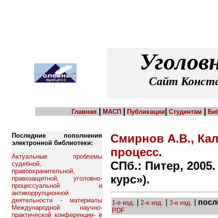
Уголов
Сайт Конста
|
|
|
|
Главная
МАСП
Публикации
Студентам
Би
Последние пополнения
Смирнов А.В., Ка
электронной библиотеки:
процесс
.
Актуальные проблемы
СПб.: Питер, 2005.
судебной,
правоохранительной,
курс»).
правозащитной, уголовно-
процессуальной и
антикоррупционной
деятельности - материалы
|
|
|
посл
1-е изд.
2-е изд.
3-е изд.
Международной научно-
PDF
практической конференции- в