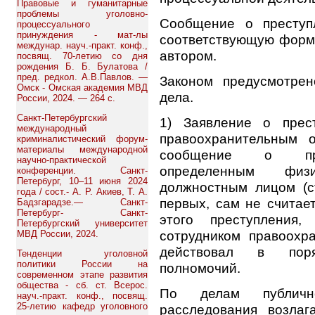
Правовые и гуманитарные
проблемы уголовно-
Сообщение о преступ
процессуального
принуждения - мат-лы
соответствующую форму
междунар. науч.-практ. конф.,
автором.
посвящ. 70-летию со дня
рождения Б. Б. Булатова /
пред. редкол. А.В.Павлов. —
Законом предусмотре
Омск - Омская академия МВД
дела.
России, 2024. — 264 с.
Санкт-Петербургский
1) Заявление о прес
международный
правоохранительным 
криминалистический форум-
материалы международной
сообщение о прес
научно-практической
определенным физ
конференции. Санкт-
Петербург, 10–11 июня 2024
должностным лицом (ст
года / сост.- А. Р. Акиев, Т. А.
первых, сам не считае
Бадзгарадзе.— Санкт-
Петербург- Санкт-
этого преступления
Петербургский университет
сотрудником правоохр
МВД России, 2024.
действовал в поря
Тенденции уголовной
политики России на
полномочий.
современном этапе развития
общества - сб. ст. Всерос.
По делам публичн
науч.-практ. конф., посвящ.
25-летию кафедр уголовного
расследования возлаг