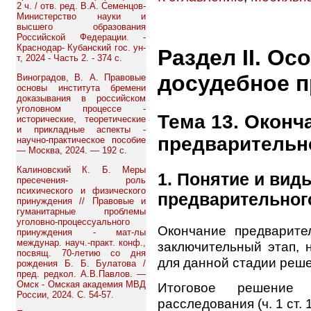
2 ч. / отв. ред. В.А. Семенцов-
Министерство науки и
высшего образования
Российской Федерации. -
Краснодар- Кубанский гос. ун-
Раздел II. Ос
т, 2024 - Часть 2. - 374 с.
досудебное 
Виноградов, В. А. Правовые
основы института бремени
доказывания в российском
уголовном процессе -
Тема 13. Оконч
исторические, теоретические
и прикладные аспекты -
предварительн
научно-практическое пособие
— Москва, 2024. — 192 с.
Калиновский К. Б. Меры
1. Понятие и вид
пресечения- роль
психического и физического
предварительног
принуждения // Правовые и
гуманитарные проблемы
уголовно-процессуального
Окончание предварите
принуждения - мат-лы
междунар. науч.-практ. конф.,
заключительный этап, 
посвящ. 70-летию со дня
для данной стадии реш
рождения Б. Б. Булатова /
пред. редкол. А.В.Павлов. —
Омск - Омская академия МВД
Итоговое решение 
России, 2024. С. 54-57.
расследования (ч. 1 ст. 