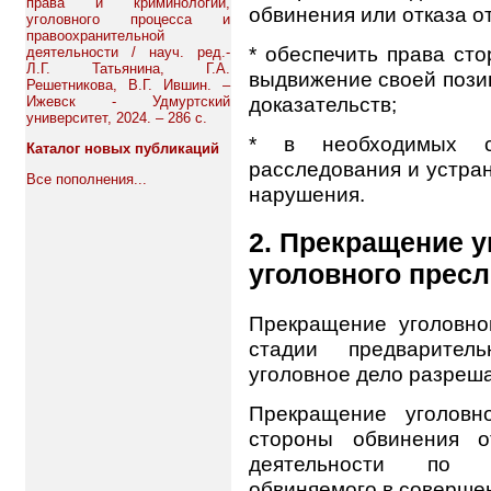
права и криминологии,
обвинения или отказа от
уголовного процесса и
правоохранительной
* обеспечить права ст
деятельности / науч. ред.-
Л.Г. Татьянина, Г.А.
выдвижение своей пози
Решетникова, В.Г. Ившин. –
доказательств;
Ижевск - Удмуртский
университет, 2024. – 286 с.
* в необходимых с
Каталог новых публикаций
расследования и устра
Все пополнения...
нарушения.
2. Прекращение у
уголовного прес
Прекращение уголовно
стадии предваритель
уголовное дело разреша
Прекращение уголовн
стороны обвинения о
деятельности по и
обвиняемого в соверше