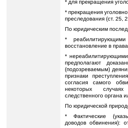
* для прекращения уголо
* прекращения уголовно
преследования (ст. 25, 28
По юридическим послед
* реабилитирующими
восстановление в права
* нереабилитирующими
предполагают доказа
(подозреваемым) деяния
признаки преступлени
согласия самого обви
некоторых случая
следственного органа и
По юридической природе
* Фактические (указ
доводов обвинения): о