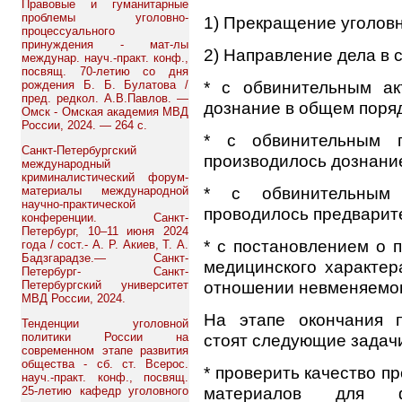
Правовые и гуманитарные
проблемы уголовно-
1) Прекращение уголовн
процессуального
принуждения - мат-лы
2) Направление дела в с
междунар. науч.-практ. конф.,
посвящ. 70-летию со дня
* с обвинительным ак
рождения Б. Б. Булатова /
пред. редкол. А.В.Павлов. —
дознание в общем поряд
Омск - Омская академия МВД
России, 2024. — 264 с.
* с обвинительным п
Санкт-Петербургский
производилось дознани
международный
криминалистический форум-
* с обвинительным
материалы международной
научно-практической
проводилось предварит
конференции. Санкт-
Петербург, 10–11 июня 2024
* с постановлением о 
года / сост.- А. Р. Акиев, Т. А.
Бадзгарадзе.— Санкт-
медицинского характер
Петербург- Санкт-
отношении невменяемог
Петербургский университет
МВД России, 2024.
На этапе окончания п
Тенденции уголовной
стоят следующие задач
политики России на
современном этапе развития
общества - сб. ст. Всерос.
* проверить качество п
науч.-практ. конф., посвящ.
материалов для фо
25-летию кафедр уголовного