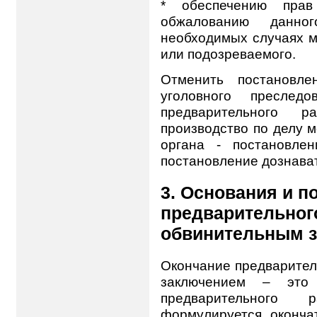
* обеспечению пра
обжалованию данн
необходимых случаях м
или подозреваемого.
Отменить постановл
уголовного преслед
предварительного р
производство по делу 
органа - постановле
постановление дознават
3. Основания и п
предварительног
обвинительным 
Окончание предварител
заключением – это 
предварительного 
формулируется оконча