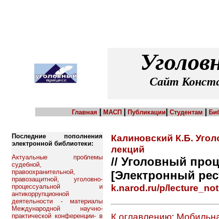
Уголов
Сайт Конста
|
|
|
|
Главная
МАСП
Публикации
Студентам
Би
Последние пополнения
Калиновский К.Б. Угол
электронной библиотеки:
лекций
Актуальные проблемы
// Уголовный проц
судебной,
правоохранительной,
[Электронный рес
правозащитной, уголовно-
k.narod.ru/p/lecture_not
процессуальной и
антикоррупционной
деятельности - материалы
Международной научно-
К оглавлению
;
Мобильна
практической конференции- в