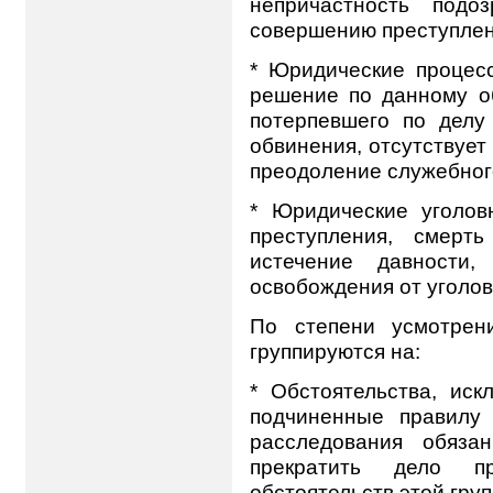
непричастность подо
совершению преступлен
* Юридические процес
решение по данному об
потерпевшего по делу 
обвинения, отсутствует
преодоление служебног
* Юридические уголовн
преступления, смерть
истечение давности,
освобождения от уголов
По степени усмотрен
группируются на:
* Обстоятельства, иск
подчиненные правилу 
расследования обяза
прекратить дело п
обстоятельств этой груп