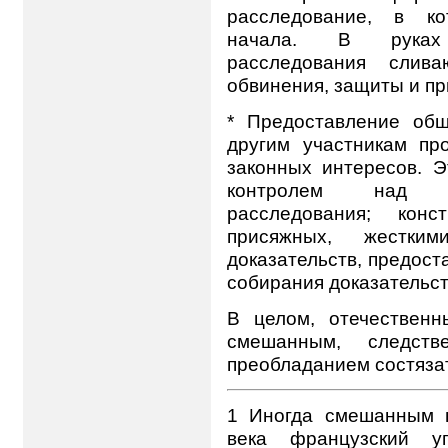
расследование, в ко
начала. В руках 
расследования слива
обвинения, защиты и п
* Предоставление об
другим участникам пр
законных интересов. 
контролем над ор
расследования; конс
присяжных, жестким
доказательств, предос
собирания доказательст
В целом, отечественн
смешанным, следстве
преобладанием состяза
1 Иногда смешанным 
века французский у