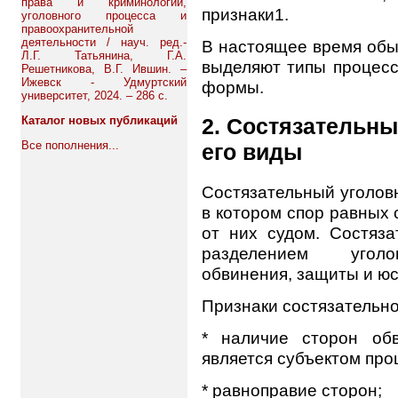
права и криминологии,
признаки1.
уголовного процесса и
правоохранительной
деятельности / науч. ред.-
В настоящее время обы
Л.Г. Татьянина, Г.А.
выделяют типы процесс
Решетникова, В.Г. Ившин. –
Ижевск - Удмуртский
формы.
университет, 2024. – 286 с.
Каталог новых публикаций
2. Состязательны
Все пополнения...
его виды
Состязательный уголов
в котором спор равных
от них судом. Состяза
разделением уголо
обвинения, защиты и юс
Признаки состязательно
* наличие сторон об
является субъектом про
* равноправие сторон;