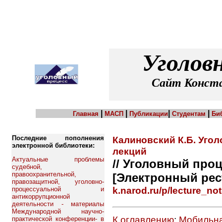
Уголов
Сайт Конста
|
|
|
|
Главная
МАСП
Публикации
Студентам
Би
Последние пополнения
Калиновский К.Б. Угол
электронной библиотеки:
лекций
Актуальные проблемы
// Уголовный проц
судебной,
правоохранительной,
[Электронный рес
правозащитной, уголовно-
k.narod.ru/p/lecture_not
процессуальной и
антикоррупционной
деятельности - материалы
Международной научно-
К оглавлению
;
Мобильна
практической конференции- в