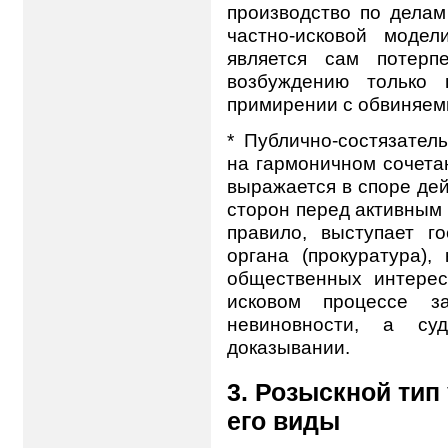
производство по делам
частно-исковой моде
является сам потерп
возбуждению только 
примирении с обвиняем
* Публично-состязател
на гармоничном сочета
выражается в споре де
сторон перед активным 
правило, выступает г
органа (прокуратура),
общественных интереса
исковом процессе за
невиновности, а су
доказывании.
3. Розыскной тип
его виды