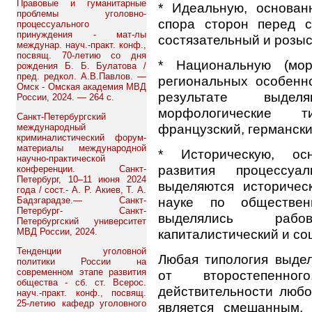
Правовые и гуманитарные
* Идеальную, основан
проблемы уголовно-
спора сторон перед с
процессуального
принуждения - мат-лы
состязательный и розыс
междунар. науч.-практ. конф.,
посвящ. 70-летию со дня
* Национальную (мор
рождения Б. Б. Булатова /
пред. редкол. А.В.Павлов. —
региональных особенн
Омск - Омская академия МВД
результате выде
России, 2024. — 264 с.
морфологические т
Санкт-Петербургский
французский, германски
международный
криминалистический форум-
материалы международной
* Историческую, ос
научно-практической
развития процессуа
конференции. Санкт-
Петербург, 10–11 июня 2024
выделяются историчес
года / сост.- А. Р. Акиев, Т. А.
науке по обществен
Бадзгарадзе.— Санкт-
Петербург- Санкт-
выделялись рабовл
Петербургский университет
капиталистический и со
МВД России, 2024.
Тенденции уголовной
Любая типология выдел
политики России на
современном этапе развития
от второстепенн
общества - сб. ст. Всерос.
действительности любо
науч.-практ. конф., посвящ.
25-летию кафедр уголовного
является смешанным,