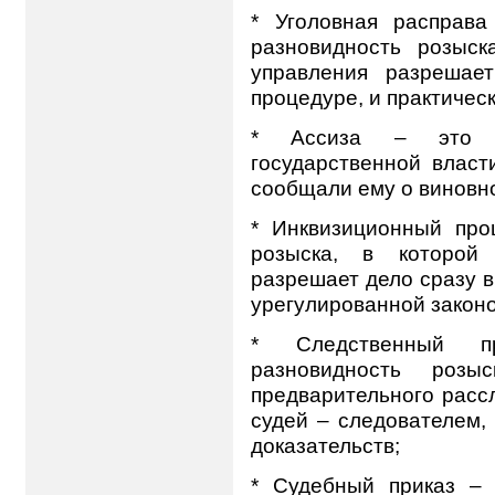
* Уголовная расправ
разновидность розыска
управления разрешае
процедуре, и практическ
* Ассиза – это ра
государственной власт
сообщали ему о виновн
* Инквизиционный про
розыска, в которой
разрешает дело сразу 
урегулированной закон
* Следственный пр
разновидность розыс
предварительного расс
судей – следователем,
доказательств;
* Судебный приказ – 