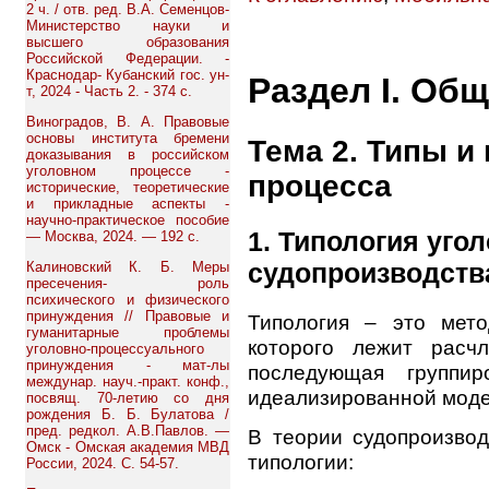
2 ч. / отв. ред. В.А. Семенцов-
Министерство науки и
высшего образования
Российской Федерации. -
Краснодар- Кубанский гос. ун-
Раздел I. Об
т, 2024 - Часть 2. - 374 с.
Виноградов, В. А. Правовые
основы института бремени
Тема 2. Типы и
доказывания в российском
уголовном процессе -
процесса
исторические, теоретические
и прикладные аспекты -
научно-практическое пособие
1. Типология уго
— Москва, 2024. — 192 с.
судопроизводств
Калиновский К. Б. Меры
пресечения- роль
психического и физического
принуждения // Правовые и
Типология – это мето
гуманитарные проблемы
которого лежит расч
уголовно-процессуального
принуждения - мат-лы
последующая группи
междунар. науч.-практ. конф.,
идеализированной модел
посвящ. 70-летию со дня
рождения Б. Б. Булатова /
пред. редкол. А.В.Павлов. —
В теории судопроизвод
Омск - Омская академия МВД
типологии:
России, 2024. С. 54-57.