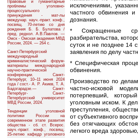
Правовые и гуманитарные
исключениями, указанн
проблемы уголовно-
процессуального
частного обвинения и
принуждения - мат-лы
дознания.
междунар. науч.-практ. конф.,
посвящ. 70-летию со дня
рождения Б. Б. Булатова /
* Сокращенные ср
пред. редкол. А.В.Павлов. —
разбирательства, котор
Омск - Омская академия МВД
России, 2024. — 264 с.
суток и не позднее 14 
заявления по делу част
Санкт-Петербургский
международный
криминалистический форум-
* Специфическая проце
материалы международной
обвинения.
научно-практической
конференции. Санкт-
Петербург, 10–11 июня 2024
Производство по делам
года / сост.- А. Р. Акиев, Т. А.
частно-исковой моде
Бадзгарадзе.— Санкт-
Петербург- Санкт-
потерпевший, которы
Петербургский университет
уголовным иском. К де
МВД России, 2024.
преступления, обществ
Тенденции уголовной
от субъективного восп
политики России на
современном этапе развития
без отягчающих обсто
общества - сб. ст. Всерос.
науч.-практ. конф., посвящ.
легкого вреда здоровью, 
25-летию кафедр уголовного