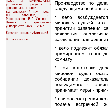
права и криминологии,
Производство по дела
уголовного процесса и
следующими особеннос
правоохранительной
деятельности / науч. ред.-
Л.Г. Татьянина, Г.А.
* дело возбуждаетс
Решетникова, В.Г. Ившин. –
мировым судьей, что
Ижевск - Удмуртский
университет, 2024. – 286 с.
принятии заявления с
Каталог новых публикаций
заявления аналогичн
заключения или обвинит
Все пополнения...
* дело подлежит обяза
примирением сторон до
комнату;
* при подготовке дел
мировой судья оказ
собирании доказател
подсудимого с обвин
принимает меры к прим
* при рассмотрении де
подача встречной ж