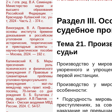
2 ч. / отв. ред. В.А. Семенцов-
Министерство науки и
высшего образования
Российской Федерации. -
Краснодар- Кубанский гос. ун-
Раздел III. О
т, 2024 - Часть 2. - 374 с.
судебное пр
Виноградов, В. А. Правовые
основы института бремени
доказывания в российском
уголовном процессе -
Тема 21. Произ
исторические, теоретические
и прикладные аспекты -
судьи
научно-практическое пособие
— Москва, 2024. — 192 с.
Калиновский К. Б. Меры
Производство у миров
пресечения- роль
психического и физического
укоренного и упроще
принуждения // Правовые и
первой инстанции.
гуманитарные проблемы
уголовно-процессуального
Производство у мир
принуждения - мат-лы
междунар. науч.-практ. конф.,
особенности:
посвящ. 70-летию со дня
рождения Б. Б. Булатова /
* Подсудность миров
пред. редкол. А.В.Павлов. —
Омск - Омская академия МВД
преступлениях, за со
России, 2024. С. 54-57.
наказание не превышае