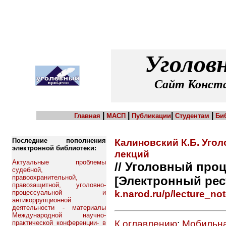
Уголов
Сайт Конста
|
|
|
|
Главная
МАСП
Публикации
Студентам
Би
Последние пополнения
Калиновский К.Б. Угол
электронной библиотеки:
лекций
Актуальные проблемы
// Уголовный проц
судебной,
правоохранительной,
[Электронный рес
правозащитной, уголовно-
k.narod.ru/p/lecture_not
процессуальной и
антикоррупционной
деятельности - материалы
Международной научно-
К оглавлению
;
Мобильна
практической конференции- в