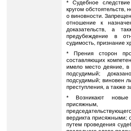
* Судебное следстви
кругом обстоятельств,
о виновности. Запреще
отношение к назначе
доказательств, а та
предубеждение в отн
судимость, признание х
* Прения сторон про
составляющих компетен
имело место деяние, в
подсудимый; доказа
подсудимый; виновен л
преступления, а также 
* Возникают новые 
присяжным, н
председательствующег
вердикта присяжными; 
путем проведения суде