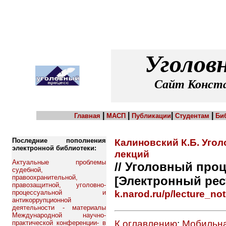
Уголов
Сайт Конста
|
|
|
|
Главная
МАСП
Публикации
Студентам
Би
Последние пополнения
Калиновский К.Б. Угол
электронной библиотеки:
лекций
Актуальные проблемы
// Уголовный проц
судебной,
правоохранительной,
[Электронный рес
правозащитной, уголовно-
k.narod.ru/p/lecture_not
процессуальной и
антикоррупционной
деятельности - материалы
Международной научно-
К оглавлению
;
Мобильна
практической конференции- в