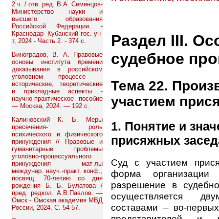
2 ч. / отв. ред. В.А. Семенцов-
Министерство науки и
высшего образования
Российской Федерации. -
Краснодар- Кубанский гос. ун-
Раздел III. О
т, 2024 - Часть 2. - 374 с.
судебное пр
Виноградов, В. А. Правовые
основы института бремени
доказывания в российском
уголовном процессе -
Тема 22. Произ
исторические, теоретические
и прикладные аспекты -
участием прис
научно-практическое пособие
— Москва, 2024. — 192 с.
Калиновский К. Б. Меры
1. Понятие и зна
пресечения- роль
психического и физического
присяжных засед
принуждения // Правовые и
гуманитарные проблемы
уголовно-процессуального
Суд с участием прис
принуждения - мат-лы
междунар. науч.-практ. конф.,
форма организации 
посвящ. 70-летию со дня
разрешение в судебно
рождения Б. Б. Булатова /
пред. редкол. А.В.Павлов. —
осуществляется дв
Омск - Омская академия МВД
составами – во-первы
России, 2024. С. 54-57.
представителей, и, 