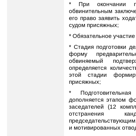
* При окончании пр
обвинительным заключ
его право заявить ход
судом присяжных;
* Обязательное участие з
* Стадия подготовки д
форму предварител
обвиняемый подтве
определяется количес
этой стадии формиру
присяжных;
* Подготовительная
дополняется этапом ф
заседателей (12 комп
отстранения ка
председательствующим,
и мотивированных отвод