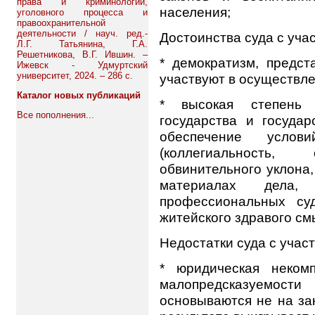
права и криминологии,
населения;
уголовного процесса и
правоохранительной
деятельности / науч. ред.-
Достоинства суда с уча
Л.Г. Татьянина, Г.А.
Решетникова, В.Г. Ившин. –
* демократизм, предст
Ижевск - Удмуртский
университет, 2024. – 286 с.
участвуют в осуществле
Каталог новых публикаций
* высокая степень 
Все пополнения...
государства и госуда
обеспечение услов
(коллегиальность, 
обвинительного уклона
материалах дела,
профессиональных су
житейского здравого см
Недостатки суда с учас
* юридическая неком
малопредсказуемо
основываются не на за