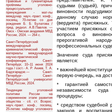
Правовые и гуманитарные
судьями (судьей), пр
проблемы уголовно-
процессуального
виновности подсудимо
принуждения - мат-лы
данному случаю но
междунар. науч.-практ. конф.,
посвящ. 70-летию со дня
(вердикта) присяжных.
рождения Б. Б. Булатова /
пред. редкол. А.В.Павлов. —
участием присяжных 
Омск - Омская академия МВД
вопроса о виновнос
России, 2024. — 264 с.
прерогативой наро
Санкт-Петербургский
профессиональных суде
международный
криминалистический форум-
материалы международной
Значение суда прися
научно-практической
является:
конференции. Санкт-
Петербург, 10–11 июня 2024
года / сост.- А. Р. Акиев, Т. А.
* важнейшей конституци
Бадзгарадзе.— Санкт-
первую очередь, на дос
Петербург- Санкт-
Петербургский университет
МВД России, 2024.
* гарантией самосто
независимости суда
Тенденции уголовной
политики России на
процедуры;
современном этапе развития
общества - сб. ст. Всерос.
* средством судебной 
науч.-практ. конф., посвящ.
25-летию кафедр уголовного
законов и воспитани