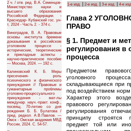
2 ч. / отв. ред. В.А. Семенцов-
|
|
|
1-е изд.
2-е изд.
3-е изд.
4-е из
Министерство науки и
высшего образования
Российской Федерации. -
Глава 2 УГОЛОВ
Краснодар- Кубанский гос. ун-
ПРАВО
т, 2024 - Часть 2. - 374 с.
Виноградов, В. А. Правовые
основы института бремени
§ 1. Предмет и м
доказывания в российском
уголовном процессе -
регулирования в 
исторические, теоретические
и прикладные аспекты -
процесса
научно-практическое пособие
— Москва, 2024. — 192 с.
Предметом правово
Калиновский К. Б. Меры
пресечения- роль
уголовного процесс
психического и физического
складывающиеся при п
принуждения // Правовые и
гуманитарные проблемы
под воздействием норм 
уголовно-процессуального
Характер этого возд
принуждения - мат-лы
междунар. науч.-практ. конф.,
правового регулирова
посвящ. 70-летию со дня
регулирования отвеч
рождения Б. Б. Булатова /
пред. редкол. А.В.Павлов. —
принципу строятся п
Омск - Омская академия МВД
предмет той или ино
России, 2024. С. 54-57.