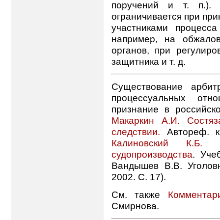
поручений и т. п.).
ограничивается при при
участниками процесса
например, на обжало
органов, при регулир
защитника и т. д.
Существование арбит
процессуальных отн
признание в российско
Макаркин А.И. Состяз
следствии.
Автореф. ка
Калиновский К.Б. 
судопроизводства
. Уче
Вандышев В.В. Уголов
2002. С. 17).
См. также
Коммента
Смирнова.