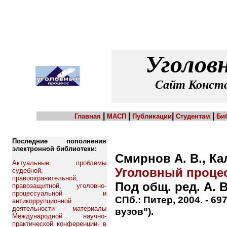
Уголов
Сайт Конста
|
|
|
|
Главная
МАСП
Публикации
Студентам
Би
Последние пополнения
электронной библиотеки:
Смирнов А. В., Ка
Актуальные проблемы
Уголовный процес
судебной,
правоохранительной,
Под общ. ред. А. 
правозащитной, уголовно-
процессуальной и
СПб.: Питер, 2004. - 69
антикоррупционной
деятельности - материалы
вузов").
Международной научно-
практической конференции- в