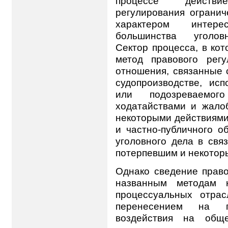
процессе действи
регулирования огранич
характером интере
большинства уголовн
Сектор процесса, в ко
метод правового рег
отношения, связанные 
судопроизводстве, ис
или подозреваемог
ходатайствами и жало
некоторыми действиями
и частно-публичного о
уголовного дела в свя
потерпевшим и некоторы
Однако сведение право
названным методам 
процессуальных отрас
перенесением на п
воздействия на обще