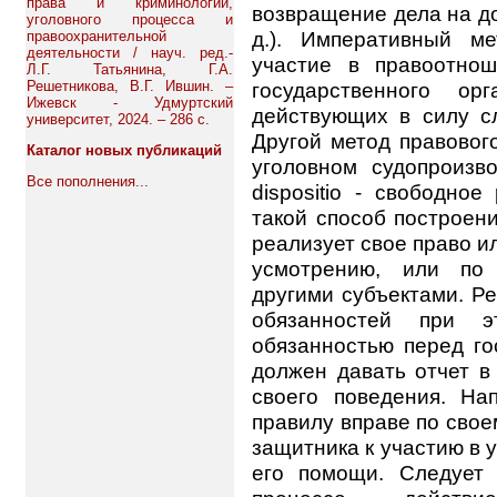
права и криминологии,
возвращение дела на до
уголовного процесса и
д.). Императивный ме
правоохранительной
деятельности / науч. ред.-
участие в правоотно
Л.Г. Татьянина, Г.А.
Решетникова, В.Г. Ившин. –
государственного ор
Ижевск - Удмуртский
действующих в силу слу
университет, 2024. – 286 с.
Другой метод правовог
Каталог новых публикаций
уголовном судопроизво
Все пополнения...
dispositio - свободное
такой способ построени
реализует свое право и
усмотрению, или по
другими субъектами. Р
обязанностей при э
обязанностью перед го
должен давать отчет в
своего поведения. Н
правилу вправе по свое
защитника к участию в 
его помощи. Следует 