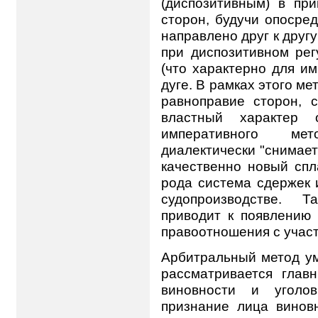
(диспозитивным) в пр
сторон, будучи опосре
направлено друг к другу
при диспозитивном рег
(что характерно для им
дуге. В рамках этого м
равноправие сторон, с
властный характер 
императивного ме
диалектически "снимает
качественно новый спл
рода система сдержек 
судопроизводстве. Т
приводит к появлению 
правоотношения с участ
Арбитральный метод ум
рассматривается глав
виновности и уголов
признание лица винов