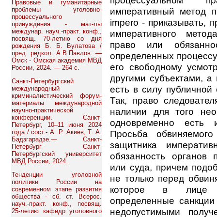
процессуальном п
Правовые и гуманитарные
проблемы уголовно-
императивный метод пр
процессуального
impero - приказывать, 
принуждения - мат-лы
междунар. науч.-практ. конф.,
императивного метод
посвящ. 70-летию со дня
право или обязанно
рождения Б. Б. Булатова /
пред. редкол. А.В.Павлов. —
определенных процессу
Омск - Омская академия МВД
его свободному усмот
России, 2024. — 264 с.
другими субъектами, а 
Санкт-Петербургский
есть в силу публичной 
международный
криминалистический форум-
Так, право следовател
материалы международной
наличии для того не
научно-практической
конференции. Санкт-
одновременно есть и
Петербург, 10–11 июня 2024
года / сост.- А. Р. Акиев, Т. А.
Просьба обвиняемог
Бадзгарадзе.— Санкт-
защитника императив
Петербург- Санкт-
Петербургский университет
обязанность органов 
МВД России, 2024.
или суда, причем подоб
Тенденции уголовной
не только перед обвин
политики России на
которое в лице за
современном этапе развития
общества - сб. ст. Всерос.
определенные санкции
науч.-практ. конф., посвящ.
недопустимыми получ
25-летию кафедр уголовного