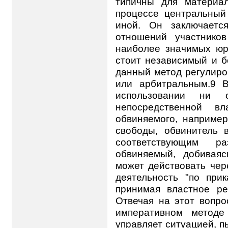
типичны для материал
процессе центральный
иной. Он заключаетс
отношений участнико
наиболее значимых юр
стоит независимый и б
данный метод регулиро
или арбитральным.9 В
использовании ни
непосредственной в
обвиняемого, например
свободы, обвинитель 
соответствующим р
обвиняемый, добивая
может действовать чер
деятельность "по прик
принимая властное ре
Отвечая на этот вопрос
императивном методе
управляет ситуацией, п