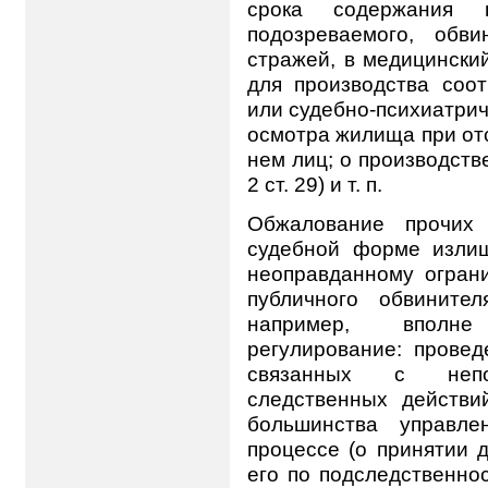
срока содержания 
подозреваемого, обв
стражей, в медицински
для производства соот
или судебно-психиатрич
осмотра жилища при от
нем лиц; о производств
2 ст. 29) и т. п.
Обжалование прочих
судебной форме излиш
неоправданному огран
публичного обвините
например, вполне
регулирование: прове
связанных с непос
следственных действий
большинства управле
процессе (о принятии д
его по подследственно