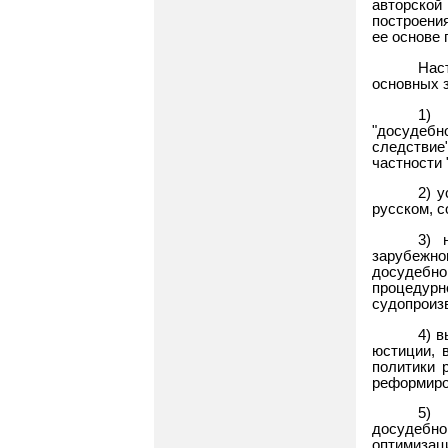
авторской
построени
ее основе 
Нас
основных 
1) 
"досудебн
следствие
частности 
2) 
русском, 
3) 
зарубежно
досудебн
процеду
судопроиз
4) 
юстиции, 
политики 
реформиро
5) 
досудебног
оптимизаци