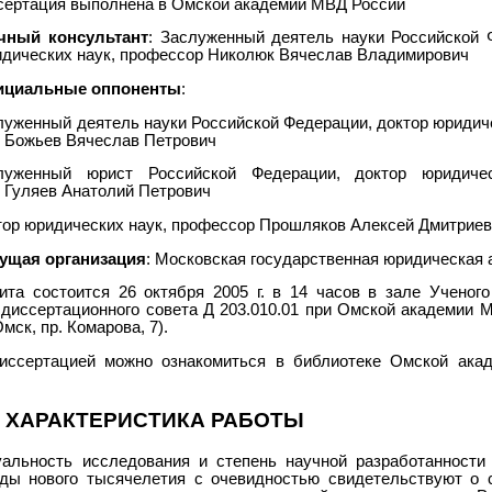
сертация выполнена в Омской академии МВД России
чный консультант
: Заслуженный деятель науки Российской 
идических наук, профессор Николюк Вячеслав Владимирович
циальные оппоненты
:
луженный деятель науки Российской Федерации, доктор юридиче
 Божьев Вячеслав Петрович
луженный юрист Российской Федерации, доктор юридичес
 Гуляев Анатолий Петрович
тор юридических наук, профессор Прошляков Алексей Дмитрие
ущая организация
: Московская государственная юридическая
ита состоится 26 октября 2005 г. в 14 часов в зале Ученого
 диссертационного совета Д 203.010.01 при Омской академии 
Омск, пр. Комарова, 7).
иссертацией можно ознакомиться в библиотеке Омской ак
 ХАРАКТЕРИСТИКА РАБОТЫ
уальность исследования и степень научной разработанности
ды нового тысячелетия с очевидностью свидетельствуют о 