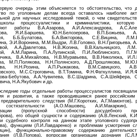
ервую очередь этим объясняется то обстоятельство, что 
ство по уголовным делам всегда оставалось наиболее акт
льной для научных исследований темой, о чем свидетельст
школы процессуалистики и криминалистики, которую
ляют работы В.А.Азарова, А.И.Александрова, А.С.Алек
нова, Я.И.Баршева, Ю.Н.Белозерова, В.П.Божьева, А.Д
оля, Б.Б.Булатова, Б.А.Викторова, С.Е.Вицина, Л.М.В
на, Э.И.Воронина, М.М.Выдри, Л.В.Головко, В.Н.Григорьева, А
овой, А.А.Давлетова, Н.В.Жогина, В.В.Кальницкого, Л.М.
вой, А.М.Ларина, П.А.Лупинской, П.И.Люблинского, П.Г.М
нчика, В.А.Михайлова, Н.В.Муравьева, В.В.Николюка, И.Л.
ва, М.П.Полякова, Н.Н.Полянского, А.Д.Прошлякова, М.Ю.Р
нова, Н.Н.Розина, А.П.Рыжакова, В.М.Савицкого, А.В.
овского, М.С.Строговича, В.Т.Томина, Ф.Н.Фаткуллина, И.Я.Ф
ова-Бебутова, А.А.Чувилева, В.С.Шадрина, С.А.Шейфера, 
ича, Н.А.Якубович и др.
оследние годы отдельные работы процессуалистов посвящали
ния и развития, а также проводившимся ранее российским
 предварительного следствия (М.Г.Коротких, А.Г.Мамонтов), 
 состязательности (А.О.Машовец, А.И.Макаркин), 
изации (пропускной способности) досудебного про
брова), его общей сущности и содержанию (А.В.Ленский, К.И
ии судебного контроля на данном этапе уголовного судопр
ова), функциям (Л.И.Лавдаренко) и проблемам усмотрения с
фицин), функционально-правовому содержанию деятельност
ания (Л.В.Попова), вопросам организации дознания (С.Л.