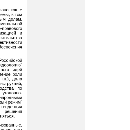
зано как с
емы, в том
ным делам,
иминальной
-правового
изацией и
ятельства
ктивности
еспечения
Российской
идеологию"
 него идей
ление роли
.п.), дала
нструкций,
одства по
уголовно-
ународными
арый режим"
 тенденция
 решения
няться.
изованные,
едние годы