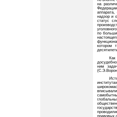
на различ
Федерации 
аппарата,
надзор и 
статус сл
производс
уголовног
по больши
настоящег
функциона
котором т
десятилет
Как
досудебно
ним зада
(С.Э.Ворон
Ист
институ
широкома
вписывал
самобытны
глобальн
обществ
государст
проводили
правовых с