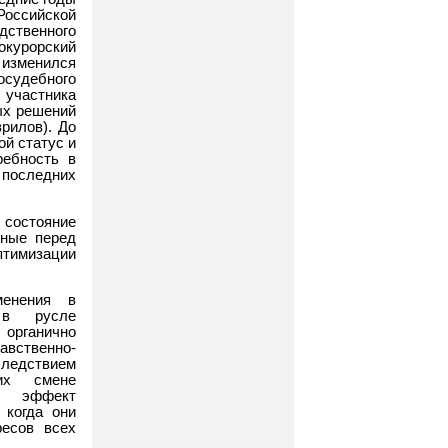
Российской
едственного
окурорский
 изменился
осудебного
 участника
ых решений
рилов). До
й статус и
ребность в
 последних
 состояние
нные перед
тимизации
менения в
 в русле
органично
вственно-
следствием
щих смене
й эффект
 когда они
ресов всех