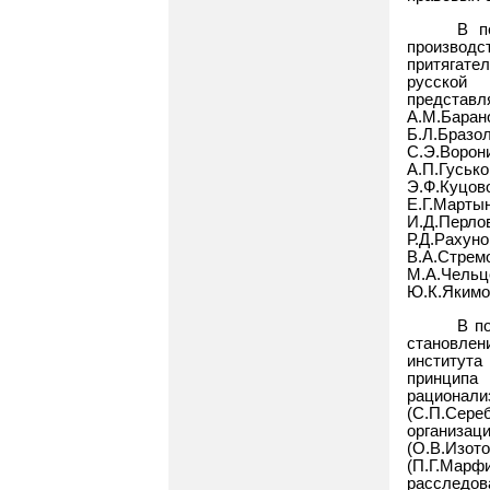
В п
производ
притягате
русской 
представ
А.М.Бара
Б.Л.Браз
С.Э.Ворони
А.П.Гуськ
Э.Ф.Куцо
Е.Г.Марты
И.Д.Перло
Р.Д.Раху
В.А.Стрем
М.А.Чельц
Ю.К.Якимов
В п
становле
института
принципа
рационал
(С.П.Сере
организац
(О.В.Изот
(П.Г.Мар
расследов