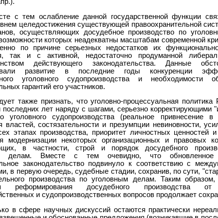
пр.).
сте с тем ослабление данной государственной функции свя
овнем целедостижения существующей правоохранительной сист
анов, осуществляющих досудебное производство по уголов
возможности которых неадекватны масштабам современной кр
енно по причине серьезных недостатков их функционально
ия, так и с активной, недостаточно продуманной либерал
енством действующего законодательства. Данные обсто
овали развитие в последние годы конкуренции эффе
ьного уголовного судопроизводства и необходимости об
ьных гарантий его участников.
дует также признать, что уголовно-процессуальная политика 
 последних лет наряду с шагами, серьезно корректирующими "
го уголовного судопроизводства (реальное привнесение в
я властей, состязательности и презумпции невиновности, уси
сех этапах производства, приоритет личностных ценностей и т
я модернизации некоторых организационных и правовых ко
ющих, в частности, строй и порядок досудебного произв
м делам. Вместе с тем очевидно, что обновленное 
льное законодательство подвинуло к соответствию с межд
и, в первую очередь, судебные стадии, сохранив, по сути, "ст
ельного производства по уголовным делам. Таким образом,
ния реформирования досудебного производства от
йственных и судопроизводственных вопросов продолжает сохра
ько в сфере научных дискуссий остаются практически нереал
 взвешенные и обоснованные предложения (возникавшие в посл