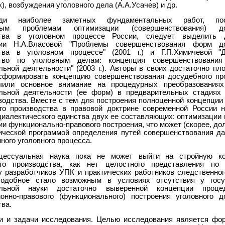
), возбуждения уголовного дела (А.А.Усачев) и др.
ди наиболее заметных фундаментальных работ, пос
ным проблемам оптимизации (совершенствования) до
ства в уголовном процессе России, следует выделить д
ции Н.А.Власовой "Проблемы совершенствования форм до
тва в уголовном процессе" (2001 г.) и Г.П.Химичевой "
ство по уголовным делам: концепция совершенствования 
льной деятельности" (2003 г.). Авторы в своих достаточно пл
сформировать концепцию совершенствования досудебного пр
чили основное внимание на процедурных преобразованиях
льной деятельности (ее форм) в предварительных стадиях 
водства. Вместе с тем для построения полноценной концепции 
го производства в правовой доктрине современной России 
диалектического единства двух ее составляющих: оптимизации 
и функционально-правового построения, что может (скорее, до
ической программой определения путей совершенствования д
ного уголовного процесса.
цессуальная наука пока не может выйти на стройную ко
ого производства, как нет целостного представления по 
у разработчиков УПК и практических работников следственног
Подобное стало возможным в условиях отсутствия у госу
альной науки достаточно выверенной концепции проце
ионно-правового (функционального) построения уголовного д
тва.
и и задачи исследования. Целью исследования является фо