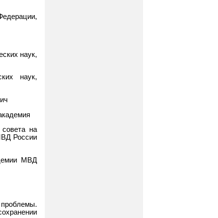
Федерации,
ских наук,
ких наук,
вич
 академия
 совета на
МВД России
адемии МВД
 проблемы.
сохранении