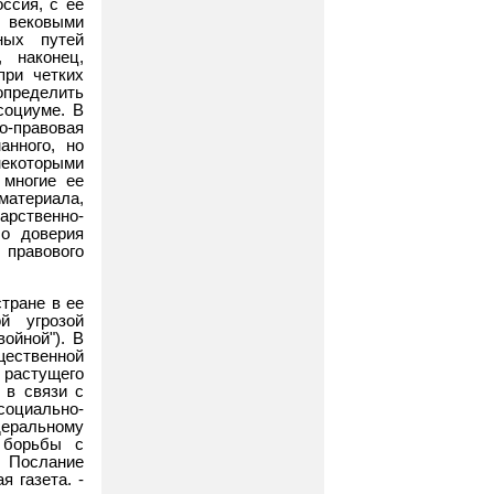
ссия, с ее
 вековыми
ных путей
 наконец,
при четких
определить
социуме. В
о-правовая
анного, но
екоторыми
 многие ее
атериала,
арственно-
ло доверия
правового
тране в ее
й угрозой
ойной"). В
щественной
растущего
 в связи с
социально-
деральному
 борьбы с
: Послание
 газета. -