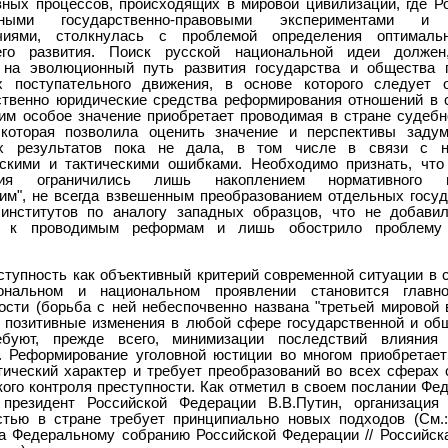
вных процессов, происходящих в мировой цивилизации, где Ро
тными государственно-правовыми экспериментами и
ечиями, столкнулась с проблемой определения оптималь
его развития. Поиск русской национальной идеи должен,
 на эволюционный путь развития государства и общества 
х поступательного движения, в основе которого следует 
твенно юридические средства реформирования отношений в 
тим особое значение приобретает проводимая в стране судебн
которая позволила оценить значение и перспективы задум
х результатов пока не дала, в том числе в связи с н
ескими и тактическими ошибками. Необходимо признать, что
ния ограничились лишь накоплением нормативного м
ким", не всегда взвешенным преобразованием отдельных госуд
институтов по аналогу западных образцов, что не добави
я к проводимым реформам и лишь обострило проблему 
ступность как объективный критерий современной ситуации в с
иональном и национальном проявлении становится главно
ости (борьба с ней небеспочвенно названа "третьей мировой в
о позитивные изменения в любой сфере государственной и об
ебуют, прежде всего, минимизации последствий влияния 
. Реформирование уголовной юстиции во многом приобретает
тический характер и требует преобразований во всех сферах 
кого контроля преступности. Как отметил в своем послании Фе
 президент Российской Федерации В.В.Путин, организация
стью в стране требует принципиально новых подходов (См.
а Федеральному собранию Российской Федерации // Российская