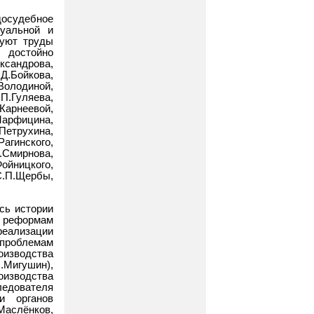
досудебное
уальной и
вуют труды
 достойно
сандрова,
.Бойкова,
олодиной,
.П.Гуляева,
Карнеевой,
арфицина,
Петрухина,
агинского,
Смирнова,
ойницкого,
С.П.Щербы,
сь истории
 реформам
реализации
проблемам
изводства
.Мигушин),
оизводства
ледователя
и органов
Маслёнков,