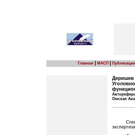
|
|
Главная
МАСП
Публикаци
Деришев
Уголовно
функцион
Авторефера
Омская Ака
Спе
экспертиза