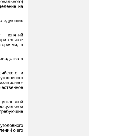
онального)
деление на
 следующих
е понятий
арительное
гориями, в
изводства в
сийского и
уголовного
зационно-
ственное
 уголовной
ессуальной
 требующие
головного
лений о его