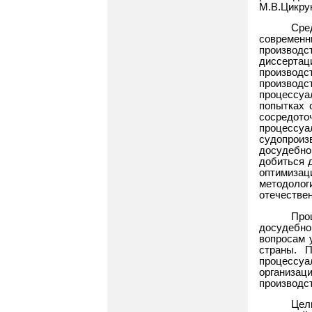
М.В.Цикрук
Сре
современ
производ
диссерта
производс
производ
процессуа
попытках 
сосредото
процессуа
судопроиз
досудебно
добиться 
оптимизаци
методолог
отечествен
Про
досудебн
вопросам 
страны. 
процессу
организац
производс
Цел