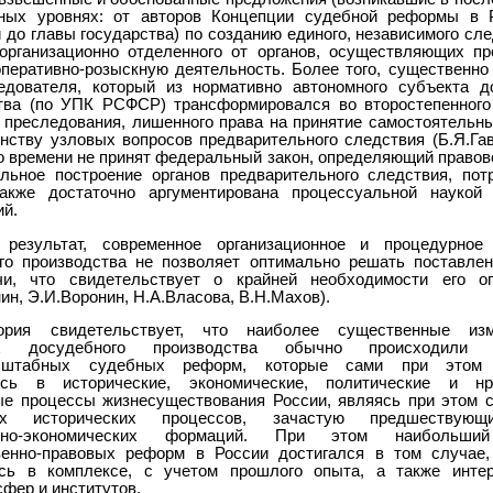
ных уровнях: от авторов Концепции судебной реформы в 
до главы государства) по созданию единого, независимого сл
 организационно отделенного от органов, осуществляющих пр
оперативно-розыскную деятельность. Более того, существенно
едователя, который из нормативно автономного субъекта д
тва (по УПК РСФСР) трансформировался во второстепенного
о преследования, лишенного права на принятие самостоятельн
нству узловых вопросов предварительного следствия (Б.Я.Гав
о времени не принят федеральный закон, определяющий правово
льное построение органов предварительного следствия, пот
акже достаточно аргументирована процессуальной наукой
ий.
 результат, современное организационное и процедурное
го производства не позволяет оптимально решать поставле
чи, что свидетельствует о крайней необходимости его оп
ин, Э.И.Воронин, Н.А.Власова, В.Н.Махов).
ория свидетельствует, что наиболее существенные из
тах досудебного производства обычно происходили
сштабных судебных реформ, которые сами при этом 
ись в исторические, экономические, политические и нра
е процессы жизнесуществования России, являясь при этом 
ых исторических процессов, зачастую предшествую
енно-экономических формаций. При этом наибольши
венно-правовых реформ в России достигался в том случае,
сь в комплексе, с учетом прошлого опыта, а также инте
фер и институтов.