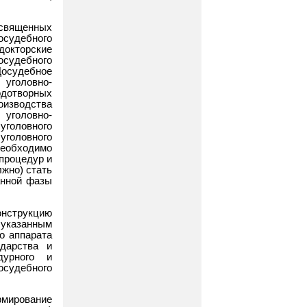
вященных
судебного
окторские
судебного
Досудебное
уголовно-
одотворных
оизводства
 уголовно-
уголовного
уголовного
необходимо
процедур и
лжно) стать
анной фазы
нструкцию
указанным
о аппарата
дарства и
дурного и
осудебного
рмирование