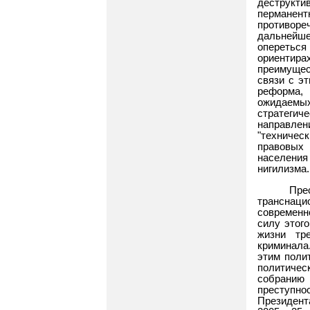
деструкти
перманен
противор
дальнейш
опереться
ориентира
преимущес
связи с э
реформа, 
ожидаемы
стратегич
направле
"техничес
правовых 
населени
нигилизма.
Пре
транснац
современн
силу этог
жизни тр
криминала
этим поли
политичес
собранию
преступно
Президент