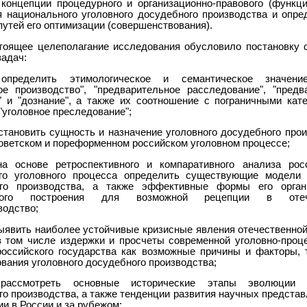
 концепции процедурного и организационно-правового (функци
я национального уголовного досудебного производства и опре
путей его оптимизации (совершенствования).
тоящее целеполагание исследования обусловило постановку
задач:
определить этимологическое и семантическое значени
ое производство", "предварительное расследование", "предв
" и "дознание", а также их соотношение с пограничными кате
"уголовное преследование";
установить сущность и назначение уголовного досудебного про
советском и пореформенном российском уголовном процессе;
на основе ретроспективного и компаративного анализа рос
го уголовного процесса определить существующие модели 
ого производства, а также эффективные формы его органи
рного построения для возможной рецепции в отече
водство;
выявить наиболее устойчивые кризисные явления отечественной
в том числе издержки и просчеты современной уголовно-проц
российского государства как возможные причины и факторы,
вания уголовного досудебного производства;
рассмотреть основные исторические этапы эволюции у
о производства, а также тенденции развития научных представ
и в России и за рубежом;