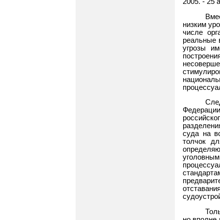
2005. - 25 а
Вме
низким ур
числе орг
реальные 
угрозы им
построен
несоверш
стимулир
национал
процессуал
Сле
Федерации
российско
разделени
суда на в
толчок дл
определя
уголовны
процессуа
стандартам
предварит
отстава
судоустро
Тол
но вполне