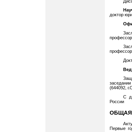
Дис
Нау
доктор юр
Офи
Зас
профессор
Зас
профессор
Док
Вед
Защ
заседании
(644092, г.
С д
России
ОБЩАЯ
Акт
Первые го