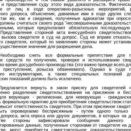
 и представление суду этого вида доказательств. Фактическ
ые от лиц в ходе оперативно-разыскных мероприятий, р
ного допроса, объяснения, даваемые ими в ходе других сл
 так же, как и сведения, полученные адвокатом при опрос
должны считаться своего рода "несовершенными доказательств
анными, которые предполагают обязательную последующую
 Представление стороной акта внесудебного свидетельство
 вызова свидетеля в суд на допрос. Суд не вправе отказать
го свидетеля, который по заявлению стороны может установ
ущественное значение для разрешения дела.
Необходимо снять все формальные препятствия для п
их средств по получению, проверке и использованию сви
во время досудебного производства (это важно прежде всего д
я преступления, розыска обвиняемого). Однако в суде п
кого инструментария, а также специальных познаний д
ских показаний должно быть исключено.
Предлагается вернуть в закон присягу для свидетелей 
венно разделение свидетельствования на присяжное и бес
для верующих - религиозная, для неверующих - гражданск
ь формальную гарантию для приобретения свидетельством стат
овысит ответственность свидетеля. При этом присяжное свидет
ыть опровергаемо бесприсяжным - путем одного только 
 допроса, акта опроса или других документов, в которых на 
дстве стороны зафиксировали сообщения данного св
тированные данные, полученные сторонами от свидетеля на 
тве, могут приобрести самостоятельное доказательственно