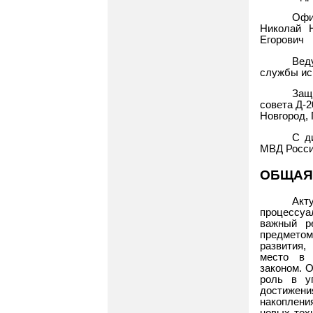
Офи
Николай 
Егорович
Вед
службы ис
Защ
совета Д-2
Новгород, 
С д
МВД Росси
ОБЩАЯ
Акт
процессуа
важный р
предметом
развития,
место в 
законом. О
роль в у
достижения
накоплени