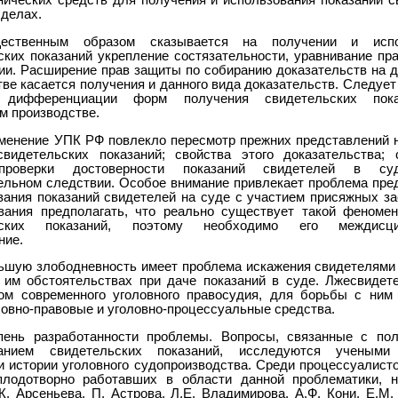
нических средств для получения и использования показаний с
 делах.
ественным образом сказывается на получении и испо
ских показаний укрепление состязательности, уравнивание пра
ии. Расширение прав защиты по собиранию доказательств на 
ве касается получения и данного вида доказательств. Следуе
 дифференциации форм получения свидетельских пок
м производстве.
менение УПК РФ повлекло пересмотр прежних представлений н
видетельских показаний; свойства этого доказательства;
проверки достоверности показаний свидетелей в су
ельном следствии. Особое внимание привлекает проблема пре
вания показаний свидетелей на суде с участием присяжных за
вания предполагать, что реально существует такой феномен
ьских показаний, поэтому необходимо его междисци
ние.
ьшую злободневность имеет проблема искажения свидетелями
 им обстоятельствах при даче показаний в суде. Лжесвидет
ом современного уголовного правосудия, для борьбы с ним
ловно-правовые и уголовно-процессуальные средства.
пень разработанности проблемы. Вопросы, связанные с по
ванием свидетельских показаний, исследуются ученым
и истории уголовного судопроизводства. Среди процессуалисто
плодотворно работавших в области данной проблематики, 
К. Арсеньева, П. Астрова, Л.Е. Владимирова, А.Ф. Кони, Е.М