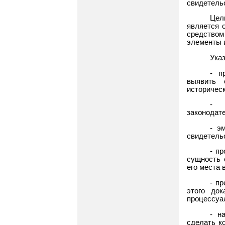
свидетель
Цел
является 
средством
элементы 
Ука
- п
выявить 
историческ
- п
законодате
- э
свидетель
- п
сущность 
его места 
- п
этого док
процессуа
- н
сделать к