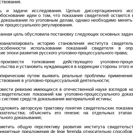
ствования.
ь и задачи исследования. Целью диссертационного исс
обоснование идеи о том, что показания свидетелей остаются
 доказывания по уголовным делам, однако необходимо менять
их процессуального регулирования.
занная цель обусловила постановку следующих основных задач
роанализировать историю становления института свидетель
особенности использовании показаний свидетеля в опр
ие эпохи развития русского уголовно-процессуального права;
роизвести толкование действующего уголовно-процес
льства и установить нуждающиеся в коррекции стороны этого и
мпирическим путем выявить реальные проблемы применения
ствования в уголовно-процессуальной деятельности;
ровести ревизию имеющихся в отечественной науке взглядов на
свидетельских показаний как уголовно-процессуального доказ
в системе средств доказывания материальной истины;
редложить авторскую трактовку понятия свидетельских показан
азательства; объяснить его генезис на отдельных этапах
льного доказывания;
аметить общую перспективу развития института свидетельс
онкретные предложения de legе ferenda относительно способов