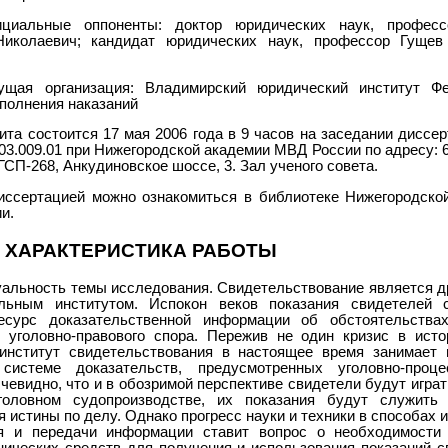
циальные оппоненты: доктор юридических наук, професс
Николаевич; кандидат юридических наук, профессор Гущев
ущая организация: Владимирский юридический институт Ф
полнения наказаний
ита состоится 17 мая 2006 года в 9 часов на заседании диссе
03.009.01 при Нижегородской академии МВД России по адресу: 60
ГСП-268, Анкудиновское шоссе, 3. Зал ученого совета.
иссертацией можно ознакомиться в библиотеке Нижегородско
и.
 ХАРАКТЕРИСТИКА РАБОТЫ
уальность темы исследования. Свидетельствование является 
льным институтом. Испокон веков показания свидетелей 
есурс доказательственной информации об обстоятельствах
 уголовно-правового спора. Пережив не один кризис в исто
 институт свидетельствования в настоящее время занимает
системе доказательств, предусмотренных уголовно-проце
чевидно, что и в обозримой перспективе свидетели будут игр
головном судопроизводстве, их показания будут служить 
 истины по делу. Однако прогресс науки и техники в способах 
я и передачи информации ставит вопрос о необходимости