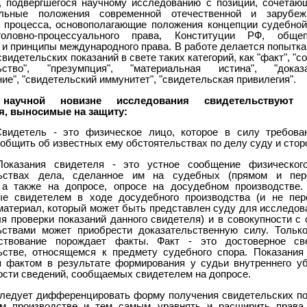
, подвергшегося научному исследованию с позиции, сочетаю
альные положения современной отечественной и зарубеж
о процесса, основополагающие положения концепции судебно
оловно-процессуального права, Конституции РФ, общеп
 и принципы международного права. В работе делается попытка
видетельских показаний в свете таких категорий, как "факт", "
льство", "презумпция", "материальная истина", "доказат
ие", "свидетельский иммунитет", "свидетельская привилегия".
научной новизне исследования свидетельствуют 
я, выносимые на защиту:
Свидетель - это физическое лицо, которое в силу требова
общить об известных ему обстоятельствах по делу суду и стор
Показания свидетеля - это устное сообщение физическог
льствах дела, сделанное им на судебных (прямом и пере
 а также на допросе, опросе на досудебном производстве.
е свидетелем в ходе досудебного производства (и не пер
материал, который может быть представлен суду для исследова
ля проверки показаний данного свидетеля) и в совокупности с
ьствами может приобрести доказательственную силу. Тольк
ьствование порождает факты. Факт - это достоверное св
ьстве, относящемся к предмету судебного спора. Показания
я фактом в результате формирования у судьи внутреннего у
ости сведений, сообщаемых свидетелем на допросе.
Следует дифференцировать форму получения свидетельских по
м производстве и тем самым уравнять и расширить права