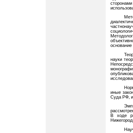
сторонами
использов
Мет
диалекти
частнонау
социолог
Методоло
объективн
основание 
Тео
науки теор
Непосред
монограф
опубликов
исследова
Нор
иные зако
Суда РФ, 
Эмп
рассмотре
В ходе р
Нижегородс
Нау