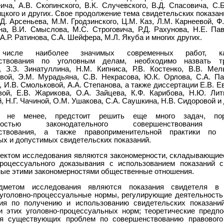
ича, А.В. Скопинского, В.К. Случевского, В.Д. Спасовича, С.
цкого и других. Свое продолжение тема свидетельских показа
Д. Арсеньева, М.М. Гродзинского, Ц.М. Каз, Л.М. Карнеевой, Ф
на, В.И. Смыслова, М.С. Строговича, Р.Д. Рахунова, Н.Е. Пав
А.Р. Ратинова, С.А. Шейфера, М.Л. Якуба и многих других.
числе наиболее значимых современных работ, ка
ьствования по уголовным делам, необходимо назвать т
, З.З. Зинатуллина, Н.М. Кипниса, Р.В. Костенко, В.В. Мель
вой, Э.М. Мурадьяна, С.В. Некрасова, Ю.К. Орлова, С.А. Па
 И.В. Смольковой, А.А. Степанова, а также диссертации Е.В. Е
овой, Е.В. Жарикова, О.А. Зайцева, К.Ф. Карибова, Н.Ю. Литв
, Н.Г. Чачиной, О.М. Ушакова, С.А. Саушкина, Н.В. Сидоровой и 
 не менее, предстоит решить еще много задач, по
имостью законодательного совершенствования и
ьствования, а также правоприменительной практики по 
ых и допустимых свидетельских показаний.
ектом исследования являются закономерности, складывающие
процессуального доказывания с использованием показаний с
ые этими закономерностями общественные отношения.
дметом исследования являются показания свидетеля в 
 уголовно-процессуальные нормы, регулирующие деятельность
ия по получению и использованию свидетельских показаний
и этих уголовно-процессуальных норм; теоретические предп
я существующих проблем по совершенствованию правового