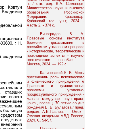
ч. / отв. ред. В.А. Семенцов-
ор Ковтун
Министерство науки и высшего
 Владимир
образования Российской
Федерации. - Краснодар-
Кубанский гос. ун-т, 2024 -
едеральной
Часть 2. - 374 с.
Виноградов, В. А.
Правовые основы института
ртационного
бремени доказывания в
3600, г. Н.
российском уголовном процессе
- исторические, теоретические и
прикладные аспекты - научно-
й академии
практическое пособие —
Москва, 2024. — 192 с.
Калиновский К. Б. Меры
пресечения- роль психического
и физического принуждения //
древнейшим
Правовые и гуманитарные
составляли
проблемы уголовно-
, ставших
процессуального принуждения -
рии своего
мат-лы междунар. науч.-практ.
 важнейшее
конф., посвящ. 70-летию со дня
ссуальным
рождения Б. Б. Булатова / пред.
ать большую
редкол. А.В.Павлов. — Омск -
средством
Омская академия МВД России,
и средствах
2024. С. 54-57.
 внедрения
Правовые и