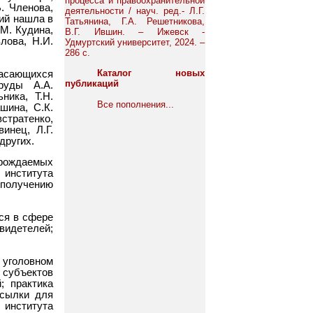
процесса и правоохранительной
Б. Членова,
деятельности / науч. ред.- Л.Г.
ний нашла в
Татьянина, Г.А. Решетникова,
.М. Кудина,
В.Г. Ившин. – Ижевск -
лова, Н.И.
Удмуртский университет, 2024. –
286 с.
Каталог новых
сающихся
публикаций
руды А.А.
ника, Т.Н.
Все пополнения...
шина, С.К.
встратенко,
инец, Л.Г.
других.
рождаемых
нститута
получению
ся в сфере
видетелей;
уголовном
 субъектов
; практика
осылки для
 института