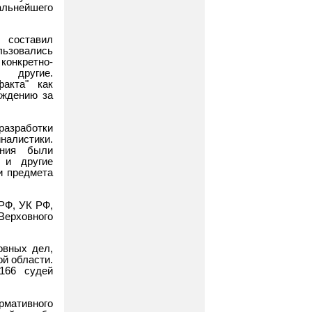
альнейшего
 составил
ьзовались
конкретно-
и другие.
акта" как
еждению за
разработки
иналистики.
ания были
 и другие
и предмета
РФ, УК РФ,
Верховного
овных дел,
й области.
166 судей
мативного