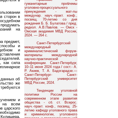
видетеля в
гуманитарные проблемы
уголовно-процессуального
принуждения - мат-лы
льзовании
междунар. науч.-практ. конф.,
в сторон в
посвящ. 70-летию со дня
досудебном
рождения Б. Б. Булатова / пред.
т продумать
редкол. А.В.Павлов. — Омск -
азаний на
Омская академия МВД России,
2024. — 264 с.
а предмет,
Санкт-Петербургский
 способы и
международный
дебном и
криминалистический форум-
дставления
материалы международной
седателей.
научно-практической
, как сила
конференции. Санкт-Петербург,
плинарное
10–11 июня 2024 года / сост.- А.
Р. Акиев, Т. А. Бадзгарадзе.—
Санкт-Петербург- Санкт-
Петербургский университет
 данных об
МВД России, 2024.
ельство же
 требуются
Тенденции уголовной
политики России на
современном этапе развития
лучением и
общества - сб. ст. Всерос.
и на всем
науч.-практ. конф., посвящ. 25-
в царского
летию кафедр уголовного права
необходимо
и криминологии, уголовного
. Кулишера,