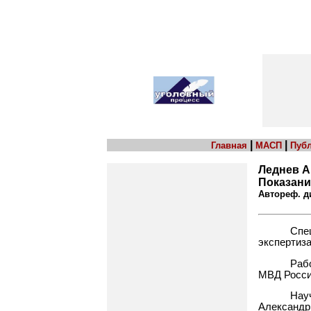
|
|
Главная
МАСП
Пуб
Леднев А
Показани
Автореф. ди
Спе
экспертиза
Раб
МВД Росси
Нау
Александр