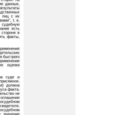
ие данные,
езультаты
едственных
е лиц с их
ами", т. е.
 судебную
вания есть
 стороне в
ить факты,
рименения
детельских
ля быстрого
рименение
ля оценки
на суде и
присяжное.
ая) должна
уса факта.
ельство не
оглашения
досудебном
идетеля.
досудебном
е значение