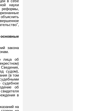
щей в себе
ной науки
й реформы,
ризнанные
 объяснить
совершенное
ельство",
основные
ний закона
онам.
о лица об
крестном)
 Сведения,
ед судом),
ния (в том
 судебными
о судебное
едение об
 свидетеля
беждения в
казаний на
 сторон на