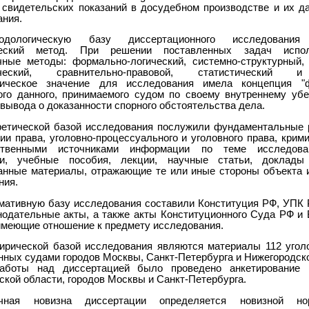
 свидетельских показаний в досудебном производстве и их д
ания.
одологическую базу диссертационного исследования
ческий метод. При решении поставленных задач испол
чные методы: формально-логический, системно-структурный, 
ический, сравнительно-правовой, статистический 
гическое значение для исследования имела концепция "ф
ого данного, принимаемого судом по своему внутреннему уб
вывода о доказанности спорного обстоятельства дела.
ретической базой исследования послужили фундаментальные 
ии права, уголовно-процессуального и уголовного права, крим
ственными источниками информации по теме исследов
ии, учебные пособия, лекции, научные статьи, доклады
анные материалы, отражающие те или иные стороны объекта 
ния.
мативную базу исследования составили Конституция РФ, УПК 
нодательные акты, а также акты Конституционного Суда РФ и 
имеющие отношение к предмету исследования.
ирической базой исследования являются материалы 112 угол
нных судами городов Москвы, Санкт-Петербурга и Нижегородско
аботы над диссертацией было проведено анкетирование 
кой области, городов Москвы и Санкт-Петербурга.
чная новизна диссертации определяется новизной нор