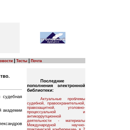
|
|
овости
Тесты
Почта
тво.
Последние
пополнения электронной
библиотеки:
и судебная
Актуальные проблемы
судебной, правоохранительной,
правозащитной, уголовно-
й академии
процессуальной и
антикоррупционной
деятельности - материалы
ександров
Международной научно-
практической конференции- в 2