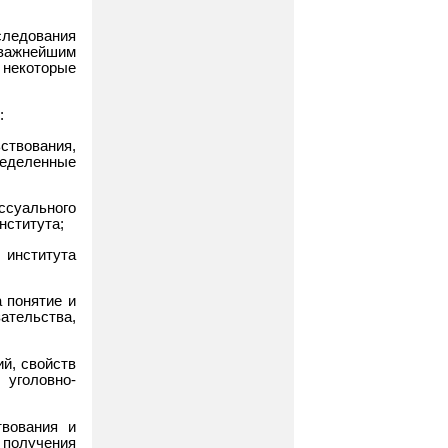
ледования
 важнейшим
 некоторые
:
ствования,
еделенные
суального
нститута;
 института
 понятие и
ательства,
ий, свойств
 уголовно-
твования и
 получения