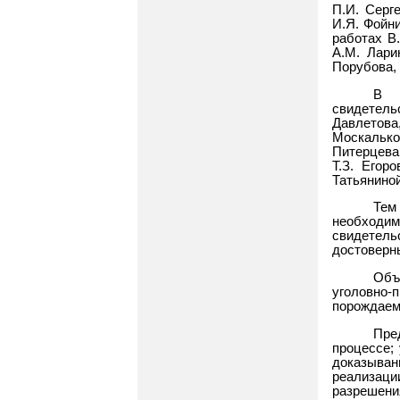
П.И. Серге
И.Я. Фойни
работах В.
А.М. Лари
Порубова, 
В 
свидетел
Давлетова
Москалько
Питерцева,
Т.З. Егор
Татьяниной
Тем
необход
свидетел
достоверн
Объ
уголовно-
порождаем
Пре
процессе;
доказыван
реализаци
разрешени