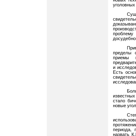
новых тех
уголовных
Сущ
свидетель
доказыван
производст
проблему
досудебно
При
пределы с
приемы 
предварит
и исследо
Есть осно
свидетел
исследова
Бол
известных
стало бич
новые уго
Сте
использо
протяжени
периода, 
назвать К.