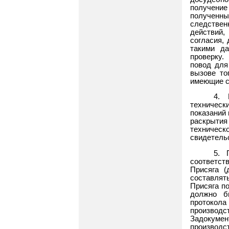
получение
полученн
следствен
действий,
согласия, 
такими д
проверку.
повод для
вызове то
имеющие с
4. 
техническ
показаний 
раскрыти
техничес
свидетель
5. 
соответст
Присяга (
составлят
Присяга п
должно б
протокола
произво
Задокумен
производс