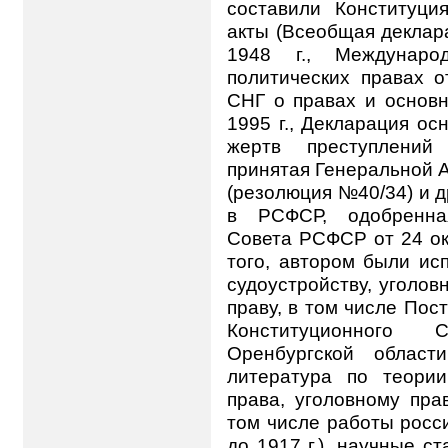
составили Конституц
акты (Всеобщая деклара
1948 г., Междунар
политических правах о
СНГ о правах и основн
1995 г., Декларация ос
жертв преступлений
принятая Генеральной А
(резолюция №40/34) и д
в РСФСР, одобренна
Совета РСФСР от 24 ок
того, автором были ис
судоустройству, уголов
праву, в том числе Пос
Конституционного 
Оренбургской област
литература по теории
права, уголовному прав
том числе работы росс
до 1917 г.). научные с