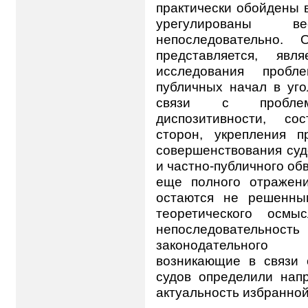
практически обойдены 
урегулированы 
непоследовательно.
представляется, явл
исследования проб
публичных начал в уг
связи с проблем
диспозитивности, со
сторон, укрепления п
совершенствования суд
и частно-публичного об
еще полного отражен
остаются не решенны
теоретического осмы
непоследователь
законодательного 
возникающие в связи 
судов определили нап
актуальность избранной