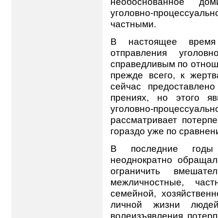
необоснованное дом
уголовно-процессуаль
частными.
В настоящее время
отправления уголов
справедливым по отноше
прежде всего, к жерт
сейчас предоставлено
прениях, но этого я
уголовно-процессу
рассматривает потерпе
гораздо уже по сравнен
В последние годы 
неоднократно обращал
ограничить вмешате
межличностные, час
семейной, хозяйствен
личной жизни люде
волеизъявления потерп