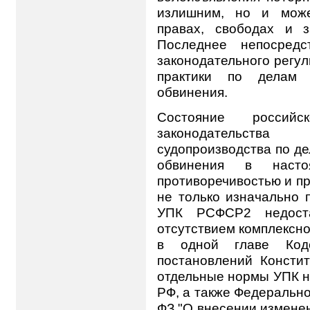
излишним, но и може
правах, свободах и з
Последнее непосредс
законодательного регу
практики по делам ч
обвинения.
Состояние российско
законодательств
судопроизводства по де
обвинения в насто
противоречивостью и п
не только изначально
УПК РСФСР2 недоста
отсутствием комплексно
в одной главе Код
постановлений Консти
отдельные нормы УПК н
РФ, а также Федерально
ФЗ "О внесении измене