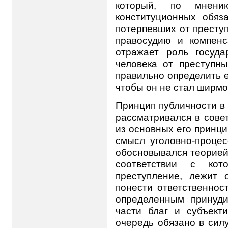
который, по мнени
конституционных обяз
потерпевших от преступ
правосудию и компен
отражает роль госуд
человека от преступны
правильно определить е
чтобы он не стал ширмо
Принцип публичности в
рассматривался в совет
из основных его принц
смысл уголовно-проце
обосновывался теорией
соответствии с ко
преступление, лежит 
понести ответственност
определенным принуд
части благ и субъект
очередь обязано в сил