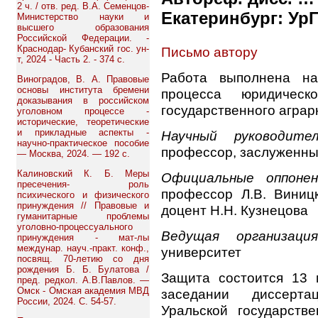
2 ч. / отв. ред. В.А. Семенцов-
Екатеринбург: УрГ
Министерство науки и
высшего образования
Российской Федерации. -
Краснодар- Кубанский гос. ун-
Письмо автору
т, 2024 - Часть 2. - 374 с.
Работа выполнена на
Виноградов, В. А. Правовые
основы института бремени
процесса юридическо
доказывания в российском
государственного аграр
уголовном процессе -
исторические, теоретические
и прикладные аспекты -
Научный руководител
научно-практическое пособие
профессор, заслуженный
— Москва, 2024. — 192 с.
Калиновский К. Б. Меры
Официальные оппоне
пресечения- роль
профессор Л.В. Виницк
психического и физического
принуждения // Правовые и
доцент Н.Н. Кузнецова
гуманитарные проблемы
уголовно-процессуального
Ведущая организаци
принуждения - мат-лы
междунар. науч.-практ. конф.,
университет
посвящ. 70-летию со дня
рождения Б. Б. Булатова /
Защита состоится 13 
пред. редкол. А.В.Павлов. —
Омск - Омская академия МВД
заседании диссерта
России, 2024. С. 54-57.
Уральской государств