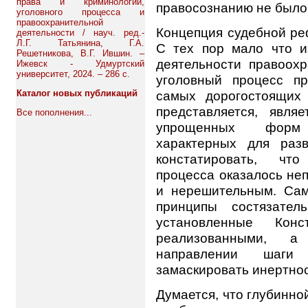
права и криминологии,
правосознанию не было 
уголовного процесса и
правоохранительной
Концепция судебной ре
деятельности / науч. ред.-
Л.Г. Татьянина, Г.А.
С тех пор мало что и
Решетникова, В.Г. Ившин. –
деятельности правоохр
Ижевск - Удмуртский
университет, 2024. – 286 с.
уголовный процесс п
самых дорогостоящих 
Каталог новых публикаций
представляется, явля
Все пополнения...
упрощенных форм 
характерных для раз
констатировать, чт
процесса оказалось не
и нерешительным. Сам
принципы состязател
установленные Кон
реализованными, 
направлении шаги
замаскировать инертнос
Думается, что глубинно