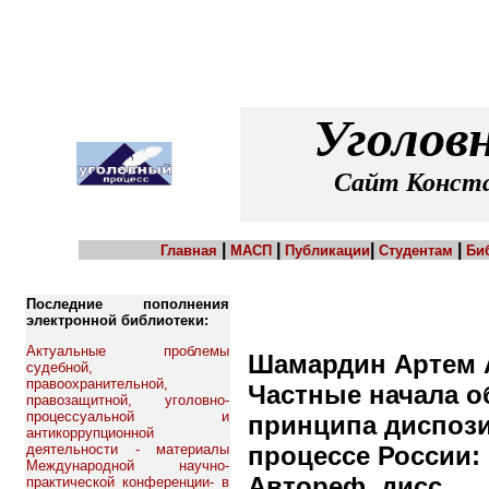
Уголов
Сайт Конста
|
|
|
|
Главная
МАСП
Публикации
Студентам
Би
Последние пополнения
электронной библиотеки:
Актуальные проблемы
Шамардин Артем 
судебной,
правоохранительной,
Частные начала о
правозащитной, уголовно-
процессуальной и
принципа диспози
антикоррупционной
деятельности - материалы
процессе России:
Международной научно-
Автореф. дисс. … 
практической конференции- в