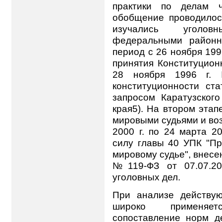
практики по делам ч
обобщение проводилос
изучались уголов
федеральными районн
период с 26 ноября 1997 
принятия Конституцио
28 ноября 1996 г.
конституционности с
запросом Каратузского
края5). На втором этап
мировыми судьями и воз
2000 г. по 24 марта 20
силу главы 40 УПК "Пр
мировому судье", внес
№119-ФЗ от 07.07.20
уголовных дел.
При анализе действую
широко применяет
сопоставление норм д