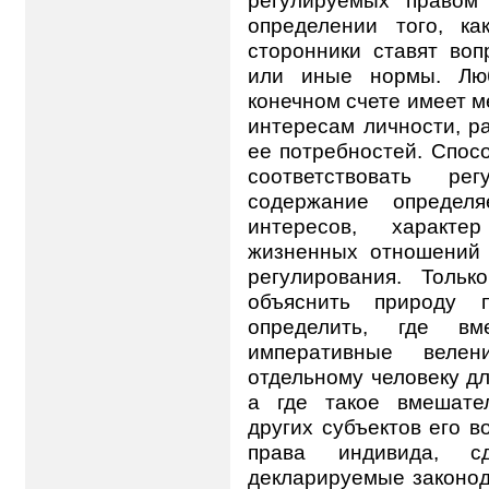
регулируемых правом
определении того, к
сторонники ставят во
или иные нормы. Люб
конечном счете имеет м
интересам личности, р
ее потребностей. Спос
соответствовать ре
содержание определ
интересов, характе
жизненных отношений
регулирования. Тольк
объяснить природу п
определить, где вме
императивные веле
отдельному человеку дл
а где такое вмешател
других субъектов его 
права индивида, с
декларируемые законод