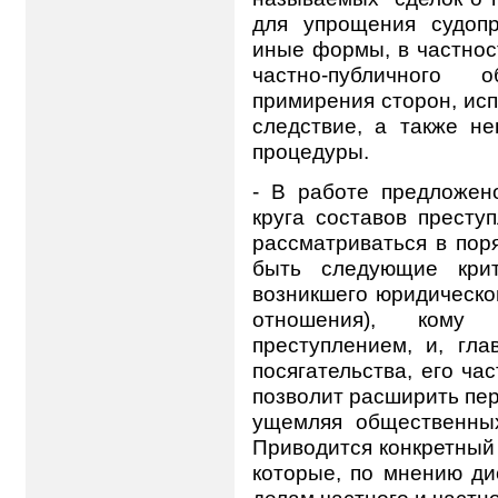
для упрощения судопр
иные формы, в частност
частно-публичного 
примирения сторон, ис
следствие, а также н
процедуры.
- В работе предложен
круга составов престу
рассматриваться в пор
быть следующие крит
возникшего юридическог
отношения), кому
преступлением, и, гла
посягательства, его ча
позволит расширить пер
ущемляя общественных
Приводится конкретный 
которые, по мнению ди
делам частного и частн