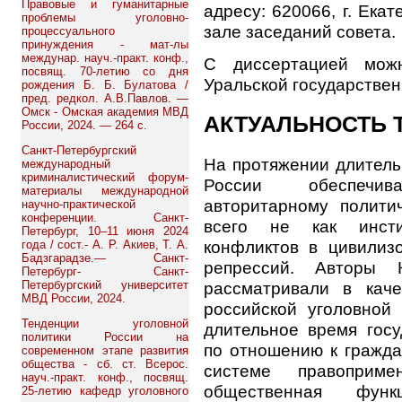
Правовые и гуманитарные
адресу: 620066, г. Екат
проблемы уголовно-
зале заседаний совета.
процессуального
принуждения - мат-лы
междунар. науч.-практ. конф.,
С диссертацией можн
посвящ. 70-летию со дня
Уральской государстве
рождения Б. Б. Булатова /
пред. редкол. А.В.Павлов. —
Омск - Омская академия МВД
АКТУАЛЬНОСТЬ 
России, 2024. — 264 с.
Санкт-Петербургский
На протяжении длитель
международный
криминалистический форум-
России обеспечи
материалы международной
авторитарному полити
научно-практической
конференции. Санкт-
всего не как инсти
Петербург, 10–11 июня 2024
конфликтов в цивилиз
года / сост.- А. Р. Акиев, Т. А.
Бадзгарадзе.— Санкт-
репрессий. Авторы 
Петербург- Санкт-
рассматривали в кач
Петербургский университет
МВД России, 2024.
российской уголовной 
Тенденции уголовной
длительное время гос
политики России на
по отношению к гражда
современном этапе развития
общества - сб. ст. Всерос.
системе правоприм
науч.-практ. конф., посвящ.
общественная функ
25-летию кафедр уголовного