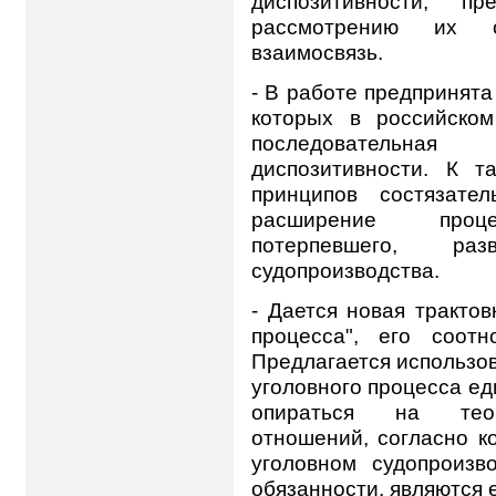
диспозитивности, п
рассмотрению их с
взаимосвязь.
- В работе предпринята
которых в российско
последовательн
диспозитивности. К т
принципов состязате
расширение процес
потерпевшего, р
судопроизводства.
- Дается новая трактов
процесса", его соот
Предлагается использов
уголовного процесса е
опираться на теор
отношений, согласно к
уголовном судопроизв
обязанности, являются 