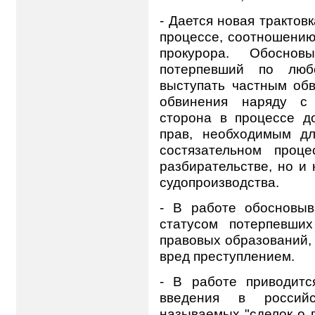
- Дается новая трактов
процессе, соотношению
прокурора. Обосно
потерпевший по люб
выступать частным об
обвинения наряду с 
сторона в процессе д
прав, необходимым дл
состязательном проц
разбирательстве, но и 
судопроизводства.
- В работе обосновыв
статусом потерпевши
правовых образований,
вред преступлением.
- В работе приводитс
введения в россий
называемых "сделок о п