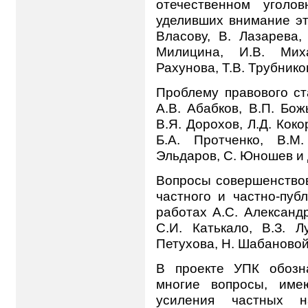
отечественном уголо
уделивших внимание эт
Власову, В. Лазарева,
Милицина, И.В. Миха
Рахунова, Т.В. Трубников
Проблему правового ст
А.В. Абабков, В.П. Бож
В.Я. Дорохов, Л.Д. Коко
Б.А. Протченко, В.М
Эльдаров, С. Юношев и 
Вопросы совершенствов
частного и частно-пуб
работах А.С. Александр
С.И. Катькало, В.З. Л
Петухова, Н. Шабановой
В проекте УПК обозн
многие вопросы, им
усиления частных н