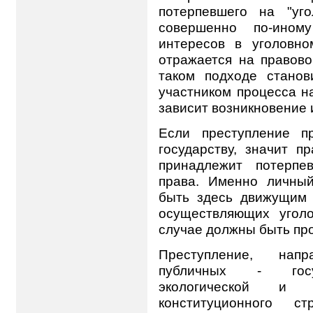
потерпевшего на "уг
совершенно по-ином
интересов в уголовно
отражается на правово
таком подходе стано
участником процесса на
зависит возникновение 
Если преступление п
государству, значит п
принадлежит потерпе
права. Именно личны
быть здесь движущим 
осуществляющих угол
случае должны быть про
Преступление, нап
публичных - госуд
экологической и э
конституционного с