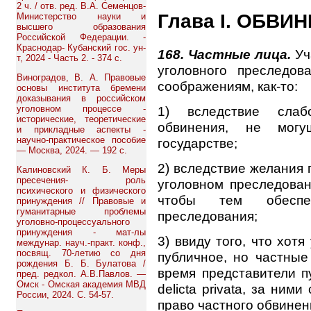
2 ч. / отв. ред. В.А. Семенцов-
Глава I. ОБВИ
Министерство науки и
высшего образования
Российской Федерации. -
Краснодар- Кубанский гос. ун-
168. Частные лица.
Уч
т, 2024 - Часть 2. - 374 с.
уголовного преследов
Виноградов, В. А. Правовые
соображениям, как-то:
основы института бремени
доказывания в российском
уголовном процессе -
1) вследствие слаб
исторические, теоретические
обвинения, не могу
и прикладные аспекты -
научно-практическое пособие
государстве;
— Москва, 2024. — 192 с.
2) вследствие желания 
Калиновский К. Б. Меры
пресечения- роль
уголовном преследован
психического и физического
чтобы тем обеспеч
принуждения // Правовые и
гуманитарные проблемы
преследования;
уголовно-процессуального
принуждения - мат-лы
3) ввиду того, что хот
междунар. науч.-практ. конф.,
посвящ. 70-летию со дня
публичное, но частные
рождения Б. Б. Булатова /
время представители пу
пред. редкол. А.В.Павлов. —
Омск - Омская академия МВД
delicta privata, за ни
России, 2024. С. 54-57.
право частного обвинен