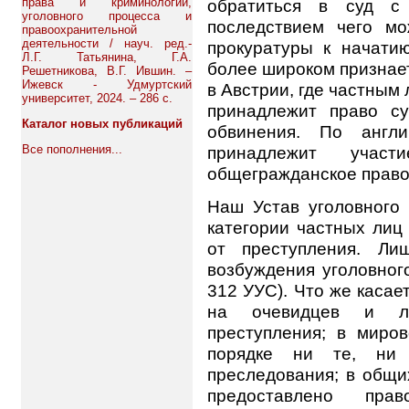
права и криминологии,
обратиться в суд с
уголовного процесса и
последствием чего м
правоохранительной
деятельности / науч. ред.-
прокуратуры к начати
Л.Г. Татьянина, Г.А.
более широком признает
Решетникова, В.Г. Ившин. –
Ижевск - Удмуртский
в Австрии, где частным
университет, 2024. – 286 с.
принадлежит право су
Каталог новых публикаций
обвинения. По англ
Все пополнения...
принадлежит уча
общегражданское право
Наш Устав уголовного 
категории частных лиц
от преступления. Ли
возбуждения уголовного
312 УУС). Что же касае
на очевидцев и л
преступления; в миро
порядке ни те, ни 
преследования; в общи
предоставлено пра