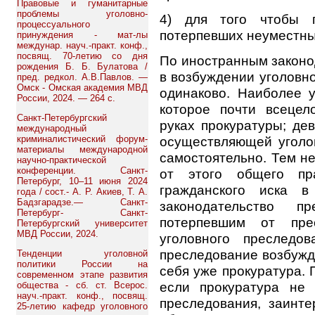
Правовые и гуманитарные
проблемы уголовно-
4) для того чтобы п
процессуального
потерпевших неуместн
принуждения - мат-лы
междунар. науч.-практ. конф.,
посвящ. 70-летию со дня
По иностранным законо
рождения Б. Б. Булатова /
в возбуждении уголовно
пред. редкол. А.В.Павлов. —
Омск - Омская академия МВД
одинаково. Наиболее у
России, 2024. — 264 с.
которое почти всецел
Санкт-Петербургский
руках прокуратуры; дев
международный
криминалистический форум-
осуществляющей уголо
материалы международной
самостоятельно. Тем не
научно-практической
конференции. Санкт-
от этого общего пра
Петербург, 10–11 июня 2024
гражданского иска в
года / сост.- А. Р. Акиев, Т. А.
Бадзгарадзе.— Санкт-
законодательство п
Петербург- Санкт-
потерпевшим от прес
Петербургский университет
МВД России, 2024.
уголовного преследо
преследование возбужде
Тенденции уголовной
политики России на
себя уже прокуратура. 
современном этапе развития
если прокуратура не 
общества - сб. ст. Всерос.
науч.-практ. конф., посвящ.
преследования, заинт
25-летию кафедр уголовного