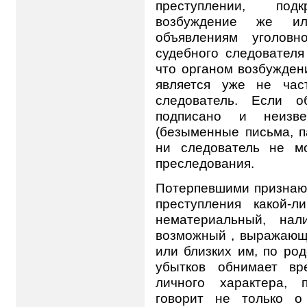
преступлении, подк
возбуждение же ил
объявлениям уголовн
судебного следователя 
что органом возбужден
является уже не час
следователь. Если о
подписано и неизв
(безыменные письма, па
ни следователь не мо
преследования.
Потерпевшими признают
преступления какой-
нематериальный, нал
возможный , выражающ
или близких им, по род
убытков обнимает вр
личного характера, 
говорит не только о