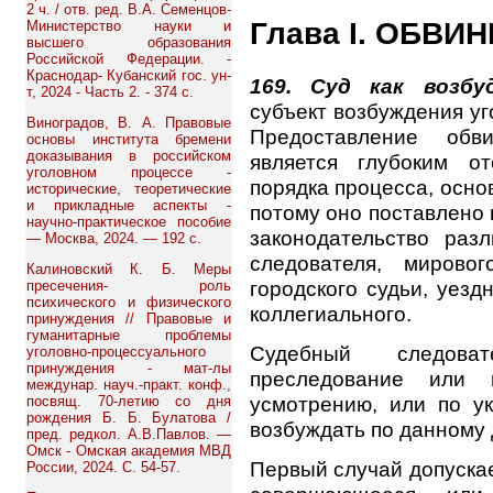
2 ч. / отв. ред. В.А. Семенцов-
Глава I. ОБВИ
Министерство науки и
высшего образования
Российской Федерации. -
Краснодар- Кубанский гос. ун-
169. Суд как возб
т, 2024 - Часть 2. - 374 с.
субъект возбуждения уг
Виноградов, В. А. Правовые
Предоставление обви
основы института бремени
доказывания в российском
является глубоким от
уголовном процессе -
порядка процесса, осно
исторические, теоретические
и прикладные аспекты -
потому оно поставлено 
научно-практическое пособие
законодательство раз
— Москва, 2024. — 192 с.
следователя, мировог
Калиновский К. Б. Меры
городского судьи, уезд
пресечения- роль
психического и физического
коллегиального.
принуждения // Правовые и
гуманитарные проблемы
Судебный следоват
уголовно-процессуального
принуждения - мат-лы
преследование или 
междунар. науч.-практ. конф.,
усмотрению, или по у
посвящ. 70-летию со дня
рождения Б. Б. Булатова /
возбуждать по данному 
пред. редкол. А.В.Павлов. —
Омск - Омская академия МВД
Первый случай допускае
России, 2024. С. 54-57.