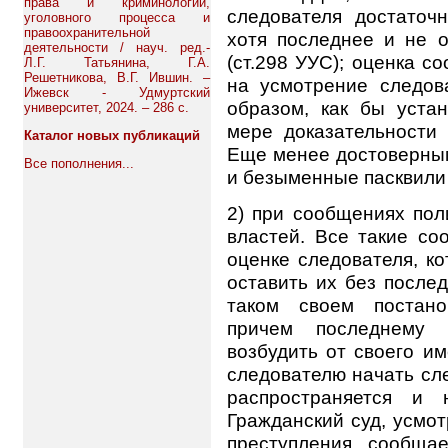
права и криминологии,
следователя достаточ
уголовного процесса и
правоохранительной
хотя последнее и не о
деятельности / науч. ред.-
(ст.298 УУС); оценка с
Л.Г. Татьянина, Г.А.
Решетникова, В.Г. Ившин. –
на усмотрение следова
Ижевск - Удмуртский
образом, как бы уста
университет, 2024. – 286 с.
мере доказательности
Каталог новых публикаций
Еще менее достоверны
Все пополнения...
и безыменные пасквили 
2) при сообщениях пол
властей. Все такие с
оценке следователя, к
оставить их без послед
таком своем постано
причем последнему 
возбудить от своего и
следователю начать сле
распространяется и 
Гражданский суд, усмот
преступления, сообщае