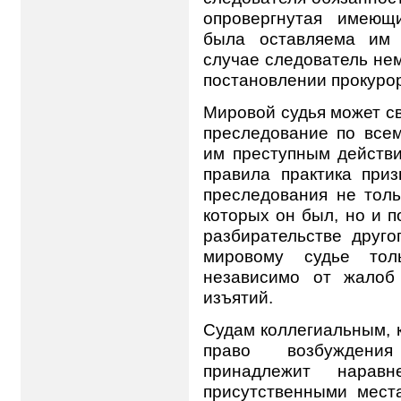
опровергнутая имеющ
была оставляема им 
случае следователь не
постановлении прокурор
Мировой судья может св
преследование по все
им преступным действия
правила практика при
преследования не толь
которых он был, но и п
разбирательстве друго
мировому судье тол
независимо от жалоб
изъятий.
Судам коллегиальным, к
право возбуждения
принадлежит нара
присутственными мест