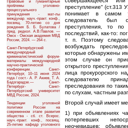
совершающееся или
Правовые и гуманитарные
проблемы уголовно-
преступление" (ст.313 
процессуального
понимает в самом у
принуждения - мат-лы
междунар. науч.-практ. конф.,
следователь был 
посвящ. 70-летию со дня
преступления, то по
рождения Б. Б. Булатова /
пред. редкол. А.В.Павлов. —
последствий, как-то: п
Омск - Омская академия МВД
т. п. Поэтому следо
России, 2024. — 264 с.
возбуждать преследо
Санкт-Петербургский
которые обнаружены им 
международный
криминалистический форум-
этом случае он прис
материалы международной
научно-практической
открытого преступления
конференции. Санкт-
лица прокурорского на
Петербург, 10–11 июня 2024
года / сост.- А. Р. Акиев, Т. А.
следователю прина
Бадзгарадзе.— Санкт-
преследования по таким
Петербург- Санкт-
Петербургский университет
по слухам, частным разг
МВД России, 2024.
Второй случай имеет ме
Тенденции уголовной
политики России на
современном этапе развития
1) при объявлениях ча
общества - сб. ст. Всерос.
потерпевших непос
науч.-практ. конф., посвящ.
25-летию кафедр уголовного
неочевидцев; объявл