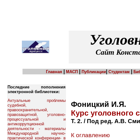
Уголов
Сайт Конста
|
|
|
|
Главная
МАСП
Публикации
Студентам
Би
Последние пополнения
электронной библиотеки:
Актуальные проблемы
Фоницкий И.Я.
судебной,
правоохранительной,
Курс уголовного 
правозащитной, уголовно-
процессуальной и
Т. 2. / Под ред. А.В. С
антикоррупционной
деятельности - материалы
Международной научно-
К оглавлению
практической конференции- в