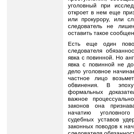
уголовный при исслед
откроет в нем еще приз
или прокурору, или с
следователь не лише
оставить такое сообщен
Есть еще один пово
следователя обязаннос
явка с повинной. Но ан
явка с повинной не до
дело уголовное начинае
частное лицо возьме
обвинения. В эпох
формальных доказате
важное процессуальн
законов она признав
начатию уголовного
судебных уставов уде
законных поводов к нач
следователя обязанност