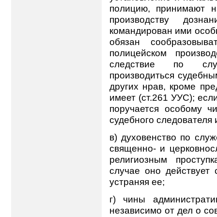
полицию, принимают н
производству дозн
командирован ими особы
обязан сообразовыв
полицейском производ
следствие по слу
производиться судебны
других нрав, кроме пр
имеет (ст.261 УУС); ес
поручается особому чи
судебного следователя и
в) духовенство по слу
священно- и церковнос
религиозным проступ
случае оно действует 
устраняя ее;
г) чины администрати
независимо от дел о с