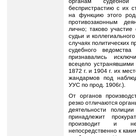
органам судебной
беспристрастию с их с
на функцию этого ро
противозаконным дея
лично; таково участие
судьи и коллегиального
случаях политических п
судебного ведомства
признавались исключ
всецело устранявшими 
1872 г. и 1904 г. их ме
жандармов под наблюд
УУС по прод. 1906г.).
От органов производс
резко отличаются орга
деятельности полиции
принадлежит прокур
производит и не
непосредственно к как