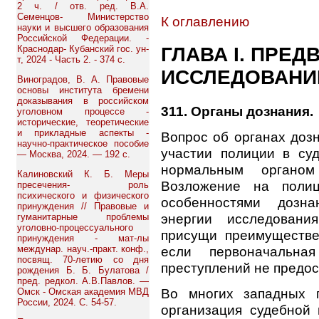
2 ч. / отв. ред. В.А.
Семенцов- Министерство
К оглавлению
науки и высшего образования
Российской Федерации. -
Краснодар- Кубанский гос. ун-
ГЛАВА I. ПРЕ
т, 2024 - Часть 2. - 374 с.
ИССЛЕДОВАНИ
Виноградов, В. А. Правовые
основы института бремени
доказывания в российском
311. Органы дознания.
уголовном процессе -
исторические, теоретические
и прикладные аспекты -
Вопрос об органах дозн
научно-практическое пособие
участии полиции в суд
— Москва, 2024. — 192 с.
нормальным органом
Калиновский К. Б. Меры
Возложение на полиц
пресечения- роль
психического и физического
особенностями дозн
принуждения // Правовые и
энергии исследования
гуманитарные проблемы
уголовно-процессуального
присущи преимуществе
принуждения - мат-лы
междунар. науч.-практ. конф.,
если первоначальна
посвящ. 70-летию со дня
преступлений не предос
рождения Б. Б. Булатова /
пред. редкол. А.В.Павлов. —
Во многих западных г
Омск - Омская академия МВД
России, 2024. С. 54-57.
организация судебной 