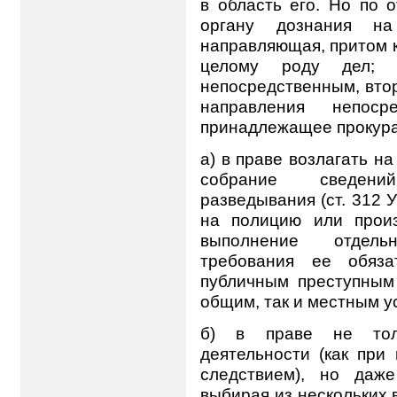
в область его. Но по 
органу дознания на
направляющая, притом к
целому роду дел; 
непосредственным, вто
направления непоср
принадлежащее прокура
а) в праве возлагать н
собрание сведени
разведывания (ст. 312 
на полицию или произ
выполнение отдель
требования ее обяз
публичным преступным
общим, так и местным у
б) в праве не толь
деятельности (как при
следствием), но даж
выбирая из нескольких