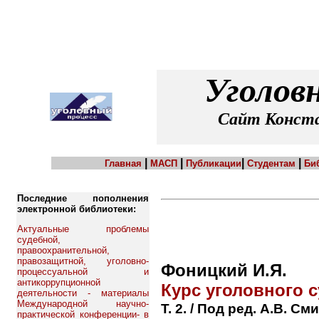
Уголов
Сайт Конста
|
|
|
|
Главная
МАСП
Публикации
Студентам
Би
Последние пополнения
электронной библиотеки:
Актуальные проблемы
судебной,
правоохранительной,
правозащитной, уголовно-
Фоницкий И.Я.
процессуальной и
антикоррупционной
Курс уголовного 
деятельности - материалы
Международной научно-
Т. 2. / Под ред. А.В. С
практической конференции- в