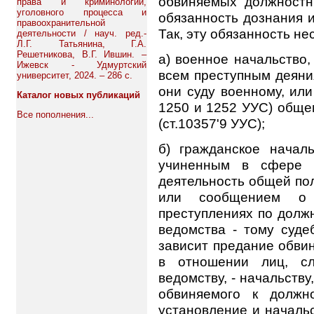
обвиняемых должностн
права и криминологии,
уголовного процесса и
обязанность дознания 
правоохранительной
Так, эту обязанность нес
деятельности / науч. ред.-
Л.Г. Татьянина, Г.А.
Решетникова, В.Г. Ившин. –
а) военное начальство, 
Ижевск - Удмуртский
всем преступным деяни
университет, 2024. – 286 с.
они суду военному, или 
Каталог новых публикаций
1250 и 1252 УУС) обще
Все пополнения...
(ст.10357'9 УУС);
б) гражданское начал
учиненным в сфере е
деятельность общей по
или сообщением о
преступлениях по долж
ведомства - тому суде
зависит предание обвин
в отношении лиц, сл
ведомству, - начальству
обвиняемого к должн
установление и началь