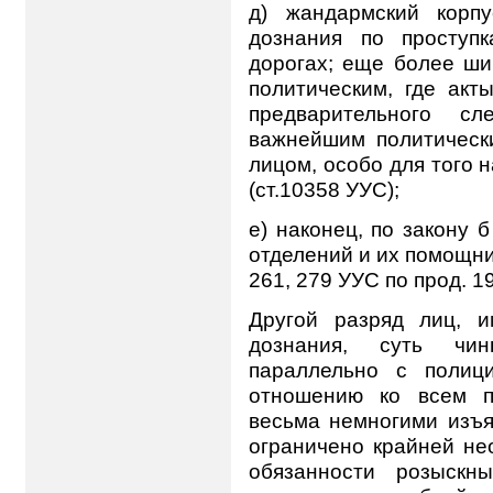
д) жандармский корп
дознания по проступ
дорогах; еще более ши
политическим, где акт
предварительного с
важнейшим политическ
лицом, особо для того
(ст.10358 УУС);
е) наконец, по закону 
отделений и их помощни
261, 279 УУС по прод. 190
Другой разряд лиц, 
дознания, суть чи
параллельно с полиц
отношению ко всем п
весьма немногими изъя
ограничено крайней не
обязанности розыскны