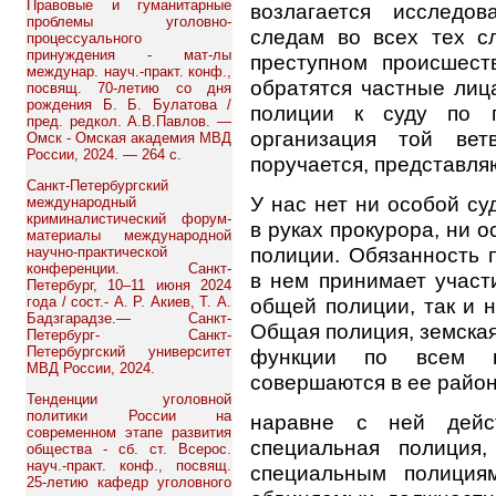
Правовые и гуманитарные
возлагается исследо
проблемы уголовно-
следам во всех тех сл
процессуального
принуждения - мат-лы
преступном происшес
междунар. науч.-практ. конф.,
обратятся частные лиц
посвящ. 70-летию со дня
рождения Б. Б. Булатова /
полиции к суду по п
пред. редкол. А.В.Павлов. —
организация той вет
Омск - Омская академия МВД
России, 2024. — 264 с.
поручается, представля
Санкт-Петербургский
У нас нет ни особой с
международный
криминалистический форум-
в руках прокурора, ни 
материалы международной
полиции. Обязанность 
научно-практической
конференции. Санкт-
в нем принимает участ
Петербург, 10–11 июня 2024
года / сост.- А. Р. Акиев, Т. А.
общей полиции, так и 
Бадзгарадзе.— Санкт-
Общая полиция, земская,
Петербург- Санкт-
Петербургский университет
функции по всем п
МВД России, 2024.
совершаются в ее район
Тенденции уголовной
политики России на
наравне с ней дейс
современном этапе развития
специальная полиция
общества - сб. ст. Всерос.
науч.-практ. конф., посвящ.
специальным полиция
25-летию кафедр уголовного