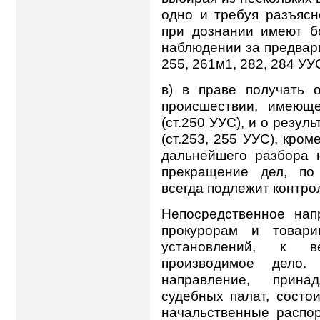
одно и требуя разъясн
при дознании имеют б
наблюдении за предвари
255, 261м1, 282, 284 УУС
в) в праве получать 
происшествии, имеюще
(ст.250 УУС), и о резу
(ст.253, 255 УУС), кром
дальнейшего разбора 
прекращение дел, по
всегда подлежит контро
Непосредственное нап
прокурорам и товари
установлений, к в
производимое дело
направление, прина
судебных палат, состо
начальственные распор