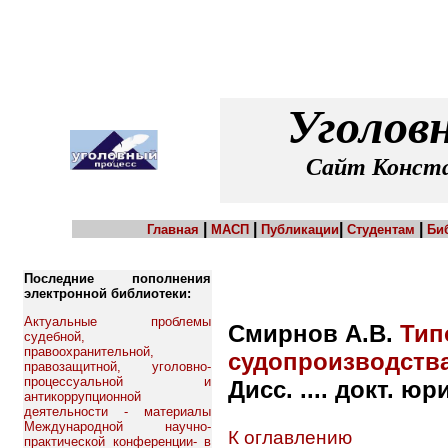
Уголов
Сайт Конста
|
|
|
|
Главная
МАСП
Публикации
Студентам
Би
Последние пополнения
электронной библиотеки:
Актуальные проблемы
Смирнов А.В.
Тип
судебной,
правоохранительной,
судопроизводств
правозащитной, уголовно-
процессуальной и
Дисс. .... докт. юр
антикоррупционной
деятельности - материалы
Международной научно-
К оглавлению
практической конференции- в