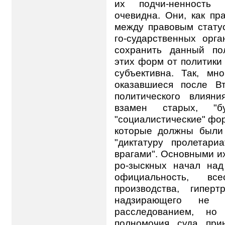
их подчи-ненность 
очевидна. Они, как пр
между правовым статус
го-сударственных орга
сохранить данный по
этих форм от политики
субъективна. Так, мн
оказавшиеся после В
политического влиян
взамен старых, "б
"социалистические" фо
которые должны были
"диктатуру пролетари
врагами". Основными и
ро-зыскных начал над
официальность, вс
производства, гипер
надзирающего не 
расследованием, но
полномочия суда при