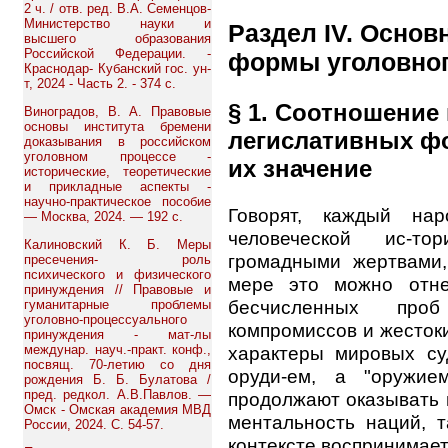
2 ч. / отв. ред. В.А. Семенцов-
Министерство науки и
Раздел IV. Основ
высшего образования
Российской Федерации. -
формы уголовног
Краснодар- Кубанский гос. ун-
т, 2024 - Часть 2. - 374 с.
§ 1. Соотношение
Виноградов, В. А. Правовые
основы института бремени
легислативных ф
доказывания в российском
уголовном процессе -
их значение
исторические, теоретические
и прикладные аспекты -
научно-практическое пособие
Говорят, каждый нар
— Москва, 2024. — 192 с.
человеческой ис-т
Калиновский К. Б. Меры
громадными жертвами,
пресечения- роль
психического и физического
мере это можно отне
принуждения // Правовые и
бесчисленных про
гуманитарные проблемы
уголовно-процессуального
компромиссов и жесток
принуждения - мат-лы
характеры мировых су
междунар. науч.-практ. конф.,
посвящ. 70-летию со дня
оруди-ем, а "оружие
рождения Б. Б. Булатова /
пред. редкол. А.В.Павлов. —
продолжают оказывать 
Омск - Омская академия МВД
ментальность наций, т
России, 2024. С. 54-57.
контексте воспринимает