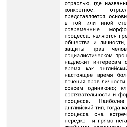
отраслью, где назван
конкретное, отра
представляется, основн
в той или иной сте
современные морфо
процесса, являются пр
общества и личности
защиты прав чело
социалистическом проц
надлежит интересам о
время как английск
настоящее время бол
печения прав личности.
совсем одинаково; к
состязательности и фо
процессе. Наиболее
английский тип, тогда к
процесса она встреч
нередко - и прямо нег
крайними позициями р