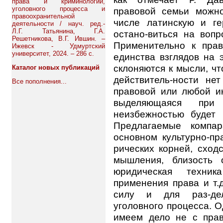
права и криминологии,
уголовного процесса и
правовой семьи можно
правоохранительной
числе латинскую и ге
деятельности / науч. ред.-
Л.Г. Татьянина, Г.А.
остано-виться на вопр
Решетникова, В.Г. Ившин. –
Применительно к пра
Ижевск - Удмуртский
университет, 2024. – 286 с.
единства взглядов на 
склоняются к мысли, ч
Каталог новых публикаций
действитель-ности не
Все пополнения...
правовой или любой и
выделяющаяся пр
неизбежностью будет 
Предлагаемые компар
основном культурно-пр
рических корней, сход
мышления, близость 
юридическая техник
применения права и т.
силу и для раз-дел
уголовного процесса. О
имеем дело не с прав