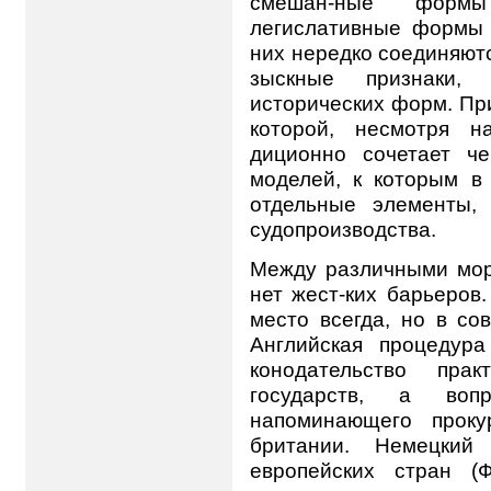
смешан-ные формы
легислативные формы 
них нередко соединяютс
зыскные признаки
исторических форм. Пр
которой, несмотря н
диционно сочетает ч
моделей, к которым в
отдельные элементы, 
судопроизводства.
Между различными мор
нет жест-ких барьеров
место всегда, но в со
Английская процедура
конодательство прак
государств, а воп
напоминающего проку
британии. Немецки
европейских стран (Ф