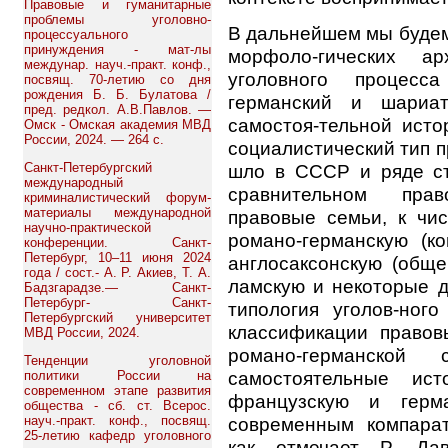
Правовые и гуманитарные
проблемы уголовно-
В дальнейшем мы будем
процессуального
принуждения - мат-лы
морфоло-гических ар
междунар. науч.-практ. конф.,
уголовного процесса
посвящ. 70-летию со дня
рождения Б. Б. Булатова /
германский и шариат
пред. редкол. А.В.Павлов. —
самостоя-тельной ист
Омск - Омская академия МВД
России, 2024. — 264 с.
социалистический тип 
шло в СССР и ряде ст
Санкт-Петербургский
международный
сравнительном пра
криминалистический форум-
материалы международной
правовые семьи, к чис
научно-практической
романо-германскую (ко
конференции. Санкт-
Петербург, 10–11 июня 2024
англосаксонскую (обще
года / сост.- А. Р. Акиев, Т. А.
ламскую и некоторые д
Бадзгарадзе.— Санкт-
Петербург- Санкт-
типология уголов-ного
Петербургский университет
классификации правов
МВД России, 2024.
романо-германско
Тенденции уголовной
самостоятельные ис
политики России на
современном этапе развития
французскую и герма
общества - сб. ст. Всерос.
современным компарат
науч.-практ. конф., посвящ.
25-летию кафедр уголовного
как отмечает Р. Дав