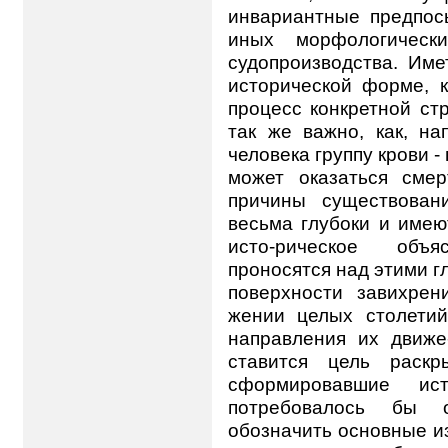
инвариантные предпос
иных морфологически
судопроизводства. Име
исторической форме, 
процесс конкретной ст
так же важно, как, на
человека группу крови 
может оказаться смер
причины существовани
весьма глубоки и имею
исто-рическое объ
проносятся над этими 
поверхности завихрен
жении целых столетий
направления их движе
ставится цель раскр
сформировавшие ис
потребовалось бы о
обозначить основные из