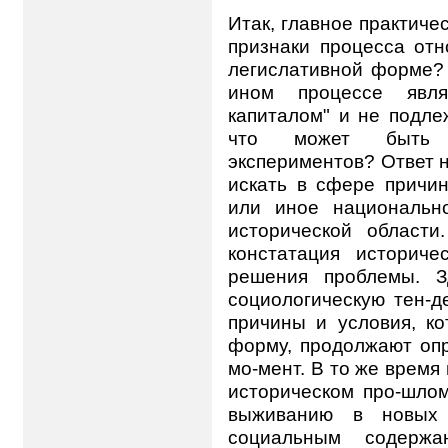
Итак, главное практиче
признаки процесса отн
легислативной форме? 
ином процессе явля
капиталом" и не подле
что может быть п
экспериментов? Ответ н
искать в сфере причи
или иное национально
исторической области
констатация историч
решения проблемы. З
социологическую тен-д
причины и условия, ко
форму, продолжают опр
мо-мент. В то же врем
историческом про-шлом
выживанию в новых у
социальным содержа