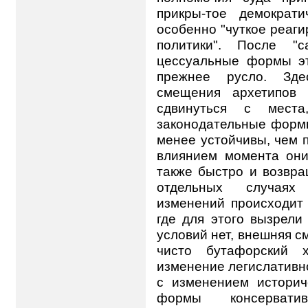
прикры-тое демократ
особенно "чуткое реаг
политики". После "с
цессуальные формы эт
прежнее русло. Зде
смещения архетипов
сдвинуться с мест
законодательные форм
менее устойчивы, чем 
влиянием момента они
также быстро и возвра
отдельных случаях 
изменений происходит 
где для этого вызрели
условий нет, внешняя 
чисто бутафорский х
изменение легислативн
с изменением историче
формы консерват