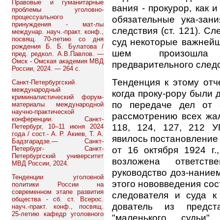
Правовые и гуманитарные
вания - прокурор, как 
проблемы уголовно-
процессуального
обязательные ука-зан
принуждения - мат-лы
следствия (ст. 121). С
междунар. науч.-практ. конф.,
посвящ. 70-летию со дня
суд некоторые важнейши
рождения Б. Б. Булатова /
шем произошла 
пред. редкол. А.В.Павлов. —
Омск - Омская академия МВД
предварительного следс
России, 2024. — 264 с.
Тенденция к этому отч
Санкт-Петербургский
международный
когда проку-рору были
криминалистический форум-
по передаче дел от о
материалы международной
научно-практической
рассмотрению всех жал
конференции. Санкт-
118, 124, 127, 212 
Петербург, 10–11 июня 2024
года / сост.- А. Р. Акиев, Т. А.
явилось постановление
Бадзгарадзе.— Санкт-
от 16 октября 1924 г.
Петербург- Санкт-
Петербургский университет
возложена ответств
МВД России, 2024.
руководство доз-нание
Тенденции уголовной
этого нововведения сос
политики России на
современном этапе развития
следователя и суда к
общества - сб. ст. Всерос.
дователь из предст
науч.-практ. конф., посвящ.
25-летию кафедр уголовного
"маленького судьи"