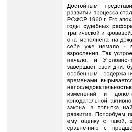
Достойным представ
развитии процесса ста
РСФСР 1960 г. Его эпох
годы судебных рефор
трагической и кровавой
она исполнена на-деж
себе уже немало - в
взросления. Так устрое
начало, и Уголовно-
завершает свои дни, б
особенным содержан
временами вырываетс
непоследовательност
изменений и допол
конодательной активно
закона, а попытка на
развития. Попробуем 
ему оценку с такой, 
сравне-нию с предше