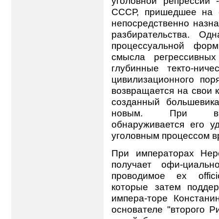
уголовной репрессии
СССР, пришедшее на 
непосредственно назна
разбирательства. Од
процессуальной форм
смысла регрессивны
глубинные текто-ниче
цивилизационного поря
возвращается на свои к
созданный большевик
новым. При вним
обнаруживается его у
уголовным процессом в
При императорах Нер
получает офи-циальн
проводимое ex offic
которые затем подде
импера-торе Констанин
основателе "второго Р