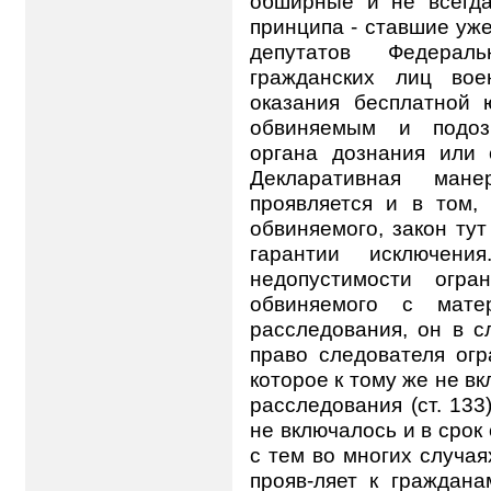
обширные и не всегда
принципа - ставшие уж
депутатов Федераль
гражданских лиц вое
оказания бесплатной
обвиняемым и подоз
органа дознания или с
Декларативная мане
проявляется и в том, 
обвиняемого, закон ту
гарантии исключени
недопустимости огра
обвиняемого с мате
расследования, он в 
право следователя огра
которое к тому же не в
расследования (ст. 133
не включалось и в срок
с тем во многих случа
прояв-ляет к граждан