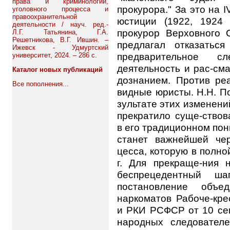
права и криминологии,
прокурора." За это на 
уголовного процесса и
правоохранительной
юстиции (1922, 1924 
деятельности / науч. ред.-
прокурор Верховного
Л.Г. Татьянина, Г.А.
Решетникова, В.Г. Ившин. –
предлагал отказатьс
Ижевск - Удмуртский
предварительное 
университет, 2024. – 286 с.
деятельность и рас-см
Каталог новых публикаций
дознанием. Против ре
Все пополнения...
видные юристы. Н.Н. По
зультате этих изменени
прекратило суще-ствов
в его традиционном пон
станет важнейшей чер
цесса, которую в полн
г. Для прекраще-ния 
беспрецедентный ша
постановление объед
наркоматов Рабоче-кре
и РКИ РСФСР от 10 сен
народных следовател