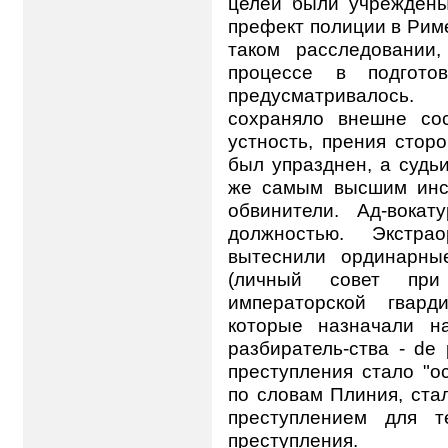
целей были учреждены
префект полиции в Риме
таком расследовании
процессе в подготов
предусматривалось
сохраняло внешне сос
устность, прения стор
был упразднен, а судь
же самым высшим инст
обвинители. Ад-вокат
должностью. Экстра
вытеснили ординарны
(личный совет при
императорской гвард
которые назначали на
разбиратель-ства - de
преступления стало "о
по словам Плиния, ста
преступлением для т
преступления.