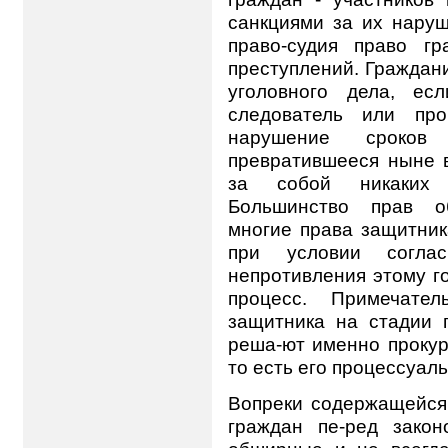
санкциями за их наруш
право-судия право г
преступлений. Граждан
уголовного дела, ес
следователь или пр
нарушение сроков с
превратившееся ныне в
за собой никаких п
Большинство прав об
многие права защитник
при условии согла
непротивления этому г
процесс. Примечате
защитника на стадии 
реша-ют именно прокур
то есть его процессуаль-
Вопреки содержащейся 
граждан пе-ред зако