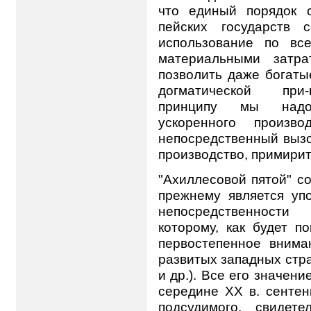
что единый порядок с
пейских государств 
использование по вс
материальными затра
позволить даже богаты
догматической при-
принципу мы надо
ускоренного произв
непосредственный вызо
производство, примирит
"Ахиллесовой пятой" со
прежнему является уп
непосредственности 
которому, как будет п
первостепенное вним
развитых западных стр
и др.). Все его значен
середине ХХ в. сентен
подсудимого, свидет