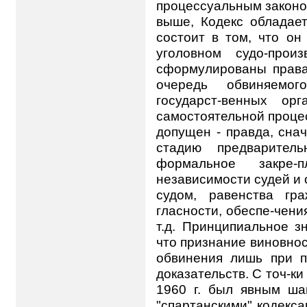
процессуальным законо
выше, Кодекс обладает
состоит в том, что он
уголовном судо-прои
сформулированы права 
очередь обвиняемог
государст-венных ор
самостоятельной проце
допущен - правда, сна
стадию предваритель
формальное закре
независимости судей и
судом, равенства гр
гласности, обеспе-чен
т.д. Принципиальное з
что признание виновно
обвинения лишь при п
доказательств. С точ-к
1960 г. был явным ша
"спартанскими" кодексам