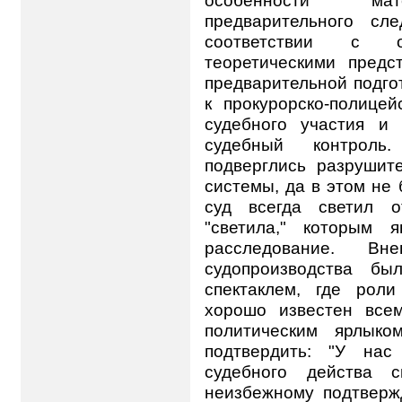
предварительного сл
соответствии с 
теоретическими предс
предварительной подго
к прокурорско-полицей
судебного участия и
судебный контрол
подверглись разрушит
системы, да в этом не
суд всегда светил о
"светила," которым 
расследование. Вн
судопроизводства бы
спектаклем, где рол
хорошо известен всем
политическим ярлык
подтвердить: "У нас
судебного действа 
неизбежному подтверж