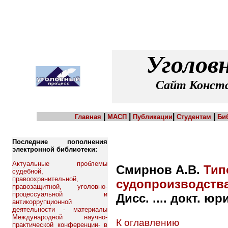
Уголов
Сайт Конста
|
|
|
|
Главная
МАСП
Публикации
Студентам
Би
Последние пополнения
электронной библиотеки:
Актуальные проблемы
Смирнов А.В.
Тип
судебной,
правоохранительной,
судопроизводств
правозащитной, уголовно-
процессуальной и
Дисс. .... докт. юр
антикоррупционной
деятельности - материалы
Международной научно-
К оглавлению
практической конференции- в