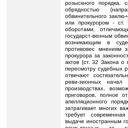
розыскного порядка, 
обрядностью (напр
обвинительного заклю-
или прокурором - ст. 
оборотами, отличающ
государст-венным обви
возникающим в суде
противовес мнениям за
прокурора за законнос
актов (ст. 32 Закона о
пересмотру судебных р
отвечают состязатель
реви-зионных начал
производствах, возмо
приговоров, полное о
апелляционного поря
затрагивает многих ва
требует современная 
выдаче иностранным го
осуж-денных за с