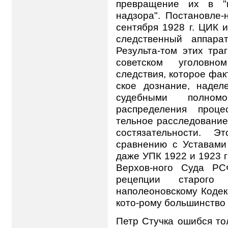
превращение их в "м
надзора". Постановл
сентября 1928 г. ЦИК 
следственный аппара
Результа-том этих тра
советском уголовно
следствия, которое фак
ское дознание, надел
судебными полном
распределения проце
тельное расследование
состязательности. 
сравнению с Уставами 
даже УПК 1922 и 1923 г
Верхов-ного Суда РС
рецепции старого
наполеоновскому Кодекс
кото-рому большинство 
Петр Стучка ошибся то