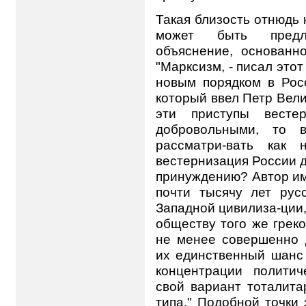
Такая близость отнюдь 
может быть предл
объяснение, основанн
"Марксизм, - писал этот
новым порядком в Росс
который ввел Петр Вели
эти приступы весте
добровольными, то 
рассматри-вать как
вестернизация России 
принуждению? Автор име
почти тысячу лет рус
Западной цивилиза-ции,
обществу того же грек
не менее совершенно д
их единственный шанс
концентрации политич
свой вариант тоталита
типа." Подобной точки