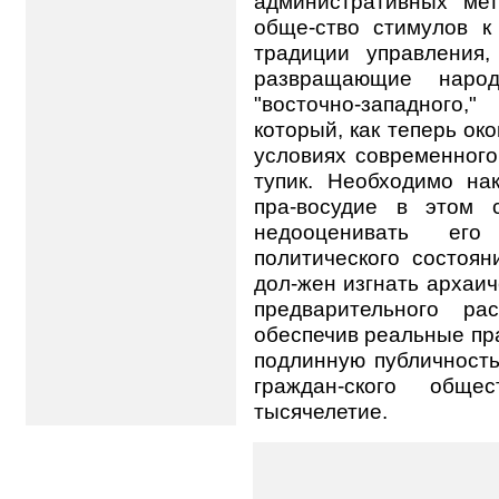
административных ме
обще-ство стимулов к
традиции управления,
развращающие народ
"восточно-западного,
который, как теперь ок
условиях современного
тупик. Необходимо на
пра-восудие в этом 
недооценивать ег
политического состоян
дол-жен изгнать архаи
предварительного ра
обеспечив реальные пра
подлинную публичность
граждан-ского обще
тысячелетие.