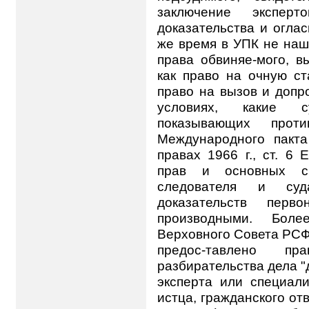
заключение эксперт
доказательства и огласи
же время в УПК не наш
права обвиняе-мого, в
как право на очную ст
право на вызов и допр
условиях, какие с
показывающих прот
Международного пакта
правах 1966 г., ст. 6
прав и основных сво
следователя и су
доказательств перво
производными. Боле
Верховного Совета РСФС
предос-тавлено п
разбирательства дела "
эксперта или специали
истца, гражданского отв