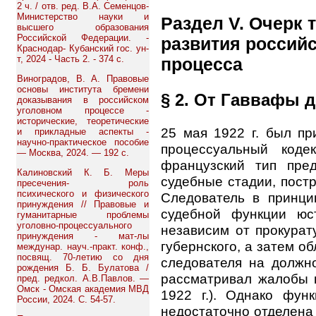
2 ч. / отв. ред. В.А. Семенцов-
Министерство науки и
Раздел V. Очерк 
высшего образования
Российской Федерации. -
развития российс
Краснодар- Кубанский гос. ун-
т, 2024 - Часть 2. - 374 с.
процесса
Виноградов, В. А. Правовые
основы института бремени
§ 2. От Гаввафы 
доказывания в российском
уголовном процессе -
исторические, теоретические
25 мая 1922 г. был пр
и прикладные аспекты -
научно-практическое пособие
процессуальный коде
— Москва, 2024. — 192 с.
французский тип пред
Калиновский К. Б. Меры
судебные стадии, пост
пресечения- роль
психического и физического
Следователь в принци
принуждения // Правовые и
судебной функции юс
гуманитарные проблемы
уголовно-процессуального
независим от прокурат
принуждения - мат-лы
губернского, а затем об
междунар. науч.-практ. конф.,
посвящ. 70-летию со дня
следователя на должно
рождения Б. Б. Булатова /
рассматривал жалобы н
пред. редкол. А.В.Павлов. —
Омск - Омская академия МВД
1922 г.). Однако фун
России, 2024. С. 54-57.
недостаточно отделена