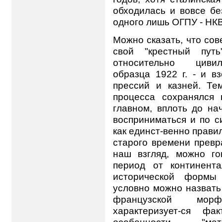
обходилась и вовсе бе
одного лишь ОГПУ - НК
Можно сказать, что со
свой "крестный пут
относительно цивил
образца 1922 г. - и в
прессий и казней. Те
процесса сохранялся
главном, вплоть до нач
восприниматься и по с
как единст-венно прави
старого времени превр
наш взгляд, можно го
период от континента
исторической формы 
условно можно назвать
французской мор
характеризует-ся фа
особенности "ма