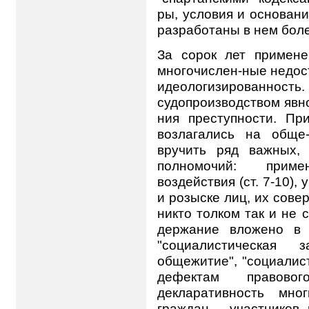
ры, условия и основан
разработаны в нем боле
За сорок лет примене
многочислен-ные недост
идеологизированност
судопроизводством явн
ния преступности. П
возлагались на обще-
вручить ряд важных,
полномочий: прим
воздействия (ст. 7-10),
и розыске лиц, их соверш
никто толком так и не с
держание вложено в 
"социалистическая за
общежитие", "социалист
дефектам правовог
декларативность мн
граждан - участников