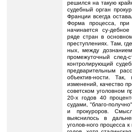
решился на такую край
судебный орган прокур
Франции всегда остава
Форма процесса, при
начинается су-дебное
ряде стран в основно
преступлениях. Там, гд
ных, между дознанием 
промежуточный след-с
контролирующий судебн
предварительным рас
объектив-ности. Так
изменений, качество п
советском уголовном п
20-х годов 40 процен
судами, "благо-получно
и прокуроров. Смысл
выяснилось в дальне
уголов-ного процесса к
годов, хотя сталинска