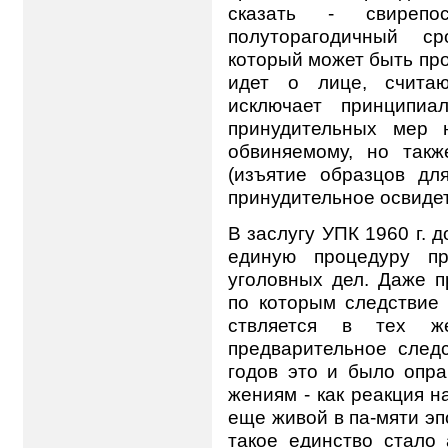
сказать - свиреп
полуторагодичный с
который может быть про
идет о лице, счита
исключает принципиа
принудительных мер 
обвиняемому, но так
(изъятие образцов для
принудительное освидете
В заслугу УПК 1960 г. д
единую процедуру пр
уголовных дел. Даже п
по которым следствие 
ствляется в тех 
предварительное следс
годов это и было опра
жениям - как реакция 
еще живой в па-мяти э
такое единство стало 