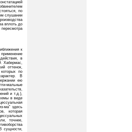
констатацией
обвинителем
стояться, по
ном слушании
производства
ва вплоть до
я пересмотра
риближения к
 применение
действия, в
Ю. Хабермас,
ий оттенок,
 которых по
характер. В
держании ею
пти-мальные
азательств,
ний и т.д.),
схемы в виде
цессуальная
из-ма" здесь
ов, которая
ессуальных
ли, точнее,
тивоборства
В сущности,