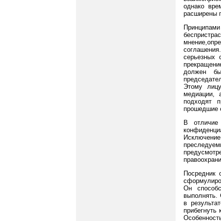
однако вре
расширены п
Принципами 
беспристр
мнение,опр
соглашения.
серьезных 
прекращение
должен бы
председател
Этому лицу
медиации, 
подходят п
прошедшие 
В отличие 
конфиденциа
Исключение
преследуе
предусмотр
правоохран
Посредник о
сформулиро
Он способс
выполнять. 
в результа
прибегнуть 
Особенност