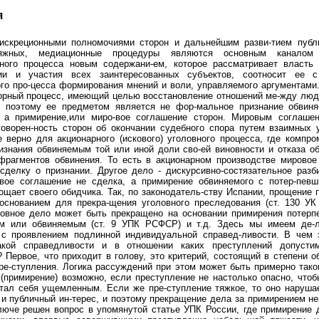
я
искреционными полномочиями сторон и дальнейшим разви-тием пуб
яжных, медиационные процедуры являются основным каналом
ьного процесса новым содержани-ем, которое рассматривает власть 
ии и участия всех заинтересованных субъектов, соотносит ее 
го про-цесса формирования мнений и воли, управляемого аргументами
орный процесс, имеющий целью восстановление отношений ме-жду люд
, поэтому ее предметом является не фор-мальное признание обвин
, а примирение,или миро-вое соглашение сторон. Мировым соглаше
оворен-ность сторон об окончании судебного спора путем взаимных 
 верно для акционарного (искового) уголовного процесса, где компр
изнания обвиняемым той или иной доли сво-ей виновности и отказа о
фрагментов обвинения. То есть в акционарном производстве мировое
делку о признании. Другое дело - дискурсивно-состязательное разб
вое соглашение не сделка, а примирение обвиняемого с потер-певш
ощает своего обидчика. Так, по законодатель-ству Испании, прощение
основанием для прекра-щения уголовного преследования (ст. 130 УК
ловное дело может быть прекращено на основании примирения потерпе
м или обвиняемым (ст. 9 УПК РСФСР) и т.д. Здесь мы имеем де-
 с проявлением подлинной индивидуальной справед-ливости. В чем 
акой справедливости и в отношении каких преступлений допуст
 Первое, что приходит в голову, это критерий, состоящий в степени 
ре-ступления. Логика рассуждений при этом может быть примерно тако
(примирение) возможно, если преступление не настолько опасно, что
тал себя ущемленным. Если же пре-ступление тяжкое, то оно наруша
 и публичный ин-терес, и поэтому прекращение дела за примирением н
юче решен вопрос в упомянутой статье УПК России, где примирение 