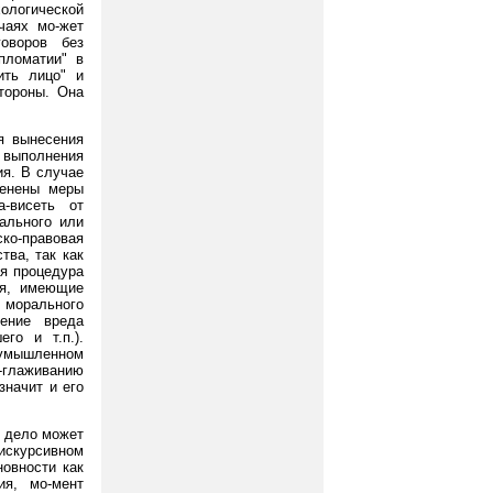
ологической
чаях мо-жет
говоров без
пломатии" в
ить лицо" и
тороны. Она
я вынесения
ь выполнения
ия. В случае
менены меры
а-висеть от
ального или
о-правовая
тва, так как
ая процедура
ия, имеющие
 морального
щение вреда
го и т.п.).
 умышленном
-глаживанию
значит и его
х дело может
искурсивном
новности как
ия, мо-мент