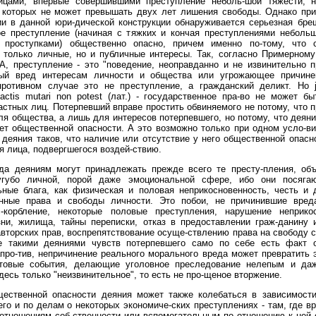
ицами, впервые совершившими преступление неболь-шой тяжести, н
 которых не может превышать двух лет лишения свободы. Однако пр
ии в данной юри-дической конструкции обнаруживается серьезная бре
ое преступление (начиная с тяжких и кончая преступлениями небольш
 проступками) общественно опасно, причем именно по-тому, что 
 только личные, но и публичные интересы. Так, согласно Примерном
А, преступление - это "поведение, неоправданно и не извинительно 
ый вред интересам личности и общества или угрожающее причине
противном случае это не преступление, а гражданский деликт. Но j
pactis mutari non potest (лат.) - государственное пра-во не может б
стных лиц. Потерпевший вправе простить обвиняемого не потому, что 
ля общества, а лишь для интересов потерпевшего, но потому, что деян
ет общественной опасности. А это возможно только при одном усло-ви
деяния таков, что наличие или отсутствие у него общественной опасн
я лица, подвергшегося воздей-ствию.
ода деяниям могут принадлежать прежде всего те престу-пления, объ
губо личной, порой даже эмоциональной сфере, ибо они посяга
ные блага, как физическая и половая неприкосновенность, честь и 
онные права и свободы личности. Это побои, не причинившие вред
с-корбление, некоторые половые преступления, нарушение неприкос
зни, жилища, тайны переписки, отказ в предоставлении граж-данину 
вторских прав, воспрепятствование осуще-ствлению права на свободу со
е такими деяниями чувств потерпевшего само по себе есть факт 
про-тив, непричинение реального морального вреда может превратить 
товые события, делающие уголовное преследование нелепым и да
десь только "неизвинительное", то есть не про-щеное вторжение.
щественной опасности деяния может также колебаться в зависимости
го и по делам о некоторых экономиче-ских преступлениях - там, где в
отношениям соб-ственности или вспомогательным по отношению к ней