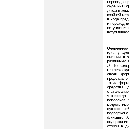
перевода пр
судебным о
доказательс
крайней мер
в ходе пред
и переход д
вступления 
вступившего
__________
Очерченная 
идеалу суд
высший в э
различных а
Э. Тоффлер
генетическ
своей форм
представле
таких форм
средства д
отстаивание
что всегда 
всплесков 
модель имее
сужено изб
подвержен
функций. Х
содержание
сторон в д