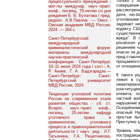
только с л
процессуального принуждения -
совершение
мат-лы междунар. науч.-практ.
рассмотрен
конф., посвящ. 70-летию со дня
деле, лю-б
рождения Б. Б. Булатова / пред.
уголовными
редкол. А.В.Павлов. — Омск -
задевает не
Омская академия МВД России,
кодексу СШ
2024. — 264 с.
существенн
вреда". В 
Санкт-Петербургский
privatorum 
международный
решением ча
криминалистический форум-
опасно не д
материалы международной
пред-ставля
научно-практической
прощаемого 
конференции. Санкт-Петербург,
от отношени
10–11 июня 2024 года / сост.- А.
Р. Акиев, Т. А. Бадзгарадзе.—
К такого р
Санкт-Петербург- Санкт-
лежит в су
Петербургский университет
нематериаль
МВД России, 2024.
конституци
клевета, о
Тенденции уголовной политики
частной жи
России на современном этапе
нарушение а
развития общества - сб. ст.
Оскорблени
Всерос. науч.-практ. конф.,
опасный. На
посвящ. 25-летию кафедр
простые бы
уголовного права и
Преступно з
криминологии, уголовного
процесса и правоохранительной
Уровень об
деятельности / науч. ред.- Л.Г.
пострадавше
Татьянина, Г.А. Решетникова,
в основном 