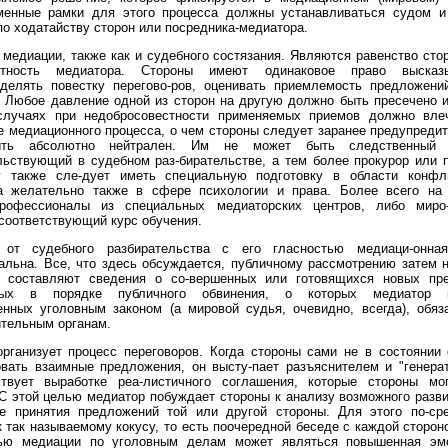
менные рамки для этого процесса должны устанавливаться судом и
о ходатайству сторон или посредника-медиатора.
медиации, также как и судебного состязания. Являются равенство сто
астность медиатора. Стороны имеют одинаковое право высказ
еделять повестку перегово-ров, оценивать приемлемость предложени
 Любое давление одной из сторон на другую должно быть пресечено 
случаях при недобросовестности применяемых приемов должно вле
 медиационного процесса, о чем стороны следует заранее предупреди
ть абсолютно нейтрален. Им не может быть следственный
ьствующий в судебном раз-бирательстве, а тем более прокурор или 
 также сле-дует иметь специальную подготовку в области конфл
а желательно также в сфере психологии и права. Более всего на
рофессионалы из специальных медиаторских центров, либо миро
соответствующий курс обучения.
от судебного разбирательства с его гласностью медиаци-онна
льна. Все, что здесь обсуждается, публичному рассмотрению затем 
 составляют сведения о со-вершенных или готовящихся новых пре
мых в порядке публичного обвинения, о которых медиатор 
енных уголовным законом (а мировой судья, очевидно, всегда), обяз
ительным органам.
рганизует процесс переговоров. Когда стороны сами не в состоянии
вать взаимные предложения, он высту-пает разъяснителем и "генерат
твует выработке реа-листичного соглашения, которые стороны мо
С этой целью медиатор побуждает стороны к анализу возможного разв
те принятия предложений той или другой стороны. Для этого по-ср
к так называемому кокусу, то есть поочередной беседе с каждой сторон
ью медиации по уголовным делам может являться повышенная эм