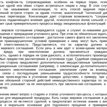
сть конфлик-та, сопровождаемая, особенно на первых порах, псих
стью одной или обеих сторон встречаться лицом к лицу. В этих слу
я так называемая консилиация, то есть способ ведения пере-
венной встречи сторон за одним столом, аналогичный "челночной ди
ных переговорах. Консилиация дает сторонам возможность "сохран
риска подавляющего влияния другой, психологически более сильной с
ает срыв примирительного процесса ввиду эмоциональных флюктуаций.
е мировое соглашение утверждается судом и служит ос-нованием дл
ешения о прекращении уголовного дела. При этом не обязательно ждат
й медиационного со-глашения - достаточно самого факта его заключен
ия правонарушителем условий примирения к нему могут быть при
й ответственности. Представляется, что их характер должен з
 мирового соглашения. Если речь в нем идет о возме-щении матери
о вреда, при неисполнении должна при-меняться гражданск
ость, однако в порядке не граж-данского, а исполнительного производс
был предме-том рассмотрения в уголовном суде. Судебная гражданск
если сторона предъявляет дополнительные имущественные требован
диационным соглашением (например, о компенсации до-полнительного
ванного неисполнением соглашения, увеличении сумм на возме
 связи с последующим уменьшением трудоспособности потерпевше
ние произ-водства в уголовном порядке допустимо, к примеру, при
нии обязанной стороной действий неимущественного характера по за
как это указывает на ее неискренность при заключе-нии соглашения, а 
ктер.
чение имеет вопрос о стадиях и этапах уголовного про-цесса, с которы
ано для медиационной процедуры. Коль скоро мировое соглашение в д
роцессе не яв-ляется сделкой, а предполагает истинное знание о ви
ое и моральное основание для подлинного прощения и примирен