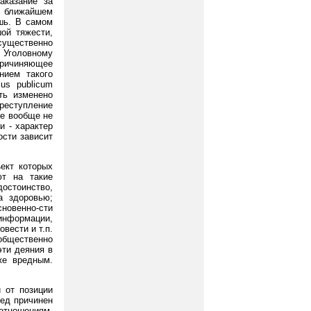
аказание за
и ближайшем
шь. В самом
ой тяжести,
существенно
у Уголовному
причиняющее
нием такого
us publicum
ыть изменено
преступление
ие вообще не
и - характер
ости зависит
ект которых
ют на такие
достоинство,
а здоровью;
новенно-сти
информации,
вести и т.п.
общественно
эти деяния в
же вредным.
 от позиции
ред причинен
 отношениям,