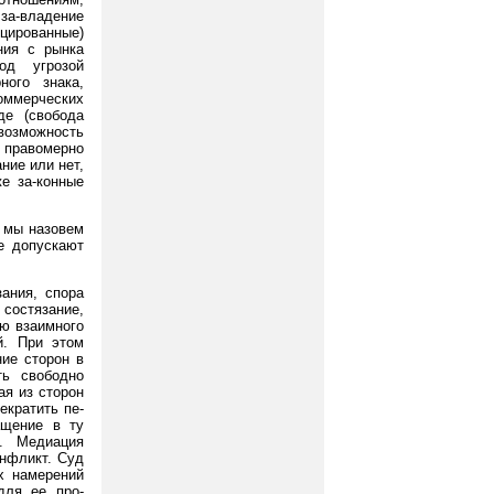
за-владение
ированные)
ния с рынка
од угрозой
ного знака,
коммерческих
де (свобода
 возможность
правомерно
ние или нет,
е за-конные
е мы назовем
ые допускают
зания, спора
 состязание,
ию взаимного
й. При этом
ние сторон в
ть свободно
ая из сторон
екратить пе-
ащение в ту
. Медиация
онфликт. Суд
х намерений
для ее про-