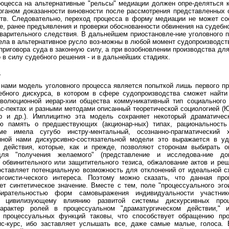
оцесса на альтернативные "рельсы" медиации должен опре-деляться 
рганом доказанности виновности после рассмотрения представленных 
тв. Следовательно, переход процесса в форму медиации не может со
е, ранее предъявления и проверки обоснованности обвинения на судеб
варительного следствия. В дальнейшем приостановле-ние уголовного 
ела в альтернативное русло воз-можны в любой момент судопроизводст
приговора суда в законную силу, а при возобновлении производства дл
 в силу судебного решения - и в дальнейших стадиях.
_
нами модель уголовного процесса является попыткой лишь первого п
ебного дискурса, в котором в сфере судопроизводства сможет найти
волюционной иерар-хии общества коммуникативный тип социального 
с-пектах и разными методами описанный теоретической социологией (
 и др.). Имплицитно эта модель сохраняет некоторый драматическ
ую память о предшествующих (акционар-ных) типах, рациональность
е имела сугубо инстру-ментальный, осознанно-прагматический 
нной нами дискурсивно-состязательной модели это выражается в у
 действия, которые, как и прежде, позволяют сторонам выбирать о
ля "получения желаемого" (представление и исследова-ние док
 обвинительного или защитительного тезиса, обжалование актов и реше
оставляет потенциальную возможность для отклонений от идеальной 
эгоисти-ческого интереса. Поэтому можно сказать, что данная про
т синтетическое значение. Вместе с тем, поле "процессуального эго
ирательностью форм самовыражения индивидуальности участник
а цивилизующему влиянию развитой системы дискурсивных проц
арактер ролей в процессуальном "драматургическом действии," и
 процессуальных функций таковы, что способствует обращению про
ис-курс, ибо заставляет услышать все, даже самые малые, голоса. 