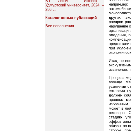
В.Г. Ившин. – Ижевск -
напри-мер:
Удмуртский университет, 2024. –
автомобил
286 с.
монополист
других эк
Каталог новых публикаций
распростра
Все пополнения...
нарушение к
организаци
владения, п
компенсац
предоставит
при усло-в
экономическ
Итак, не вс
экскузивным
извинение, 
Процесс мед
вообще. Мед
усилиями ст
согласия п
должен собл
процесс ме
избранным. 
может в люб
реговоры. 
стадию уг
эффективна 
обязан по-
сторон, пр