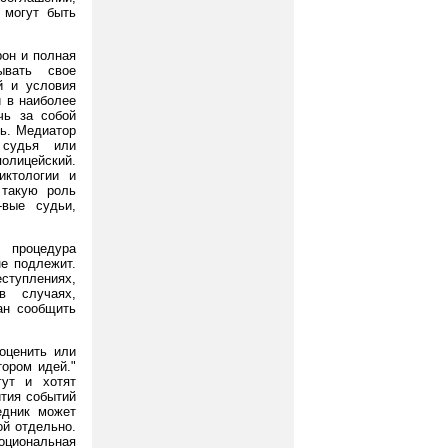
 могут быть
рон и полная
ывать свое
й и условия
и в наиболее
чь за собой
ть. Медиатор
 судья или
полицейский.
иктологии и
 такую роль
-вые судьи,
я процедура
не подлежит.
ступлениях,
в случаях,
ан сообщить
 оценить или
ором идей."
гут и хотят
ития событий
едник может
ой отдельно.
оциональная