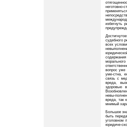
отягощенно
неготовно-
применятьс
непосредст
международ
избегнуть 
предупрежд
Достигнуто
судебного р
всех услови
невыполнен
юридическо
содержания
моральног
ответственн
вопрос уже 
уме-стна, 
связь с ме
вреда, выз
здоровью в
Возобновле
невы-полне
вреда, так 
мнимый хара
Большое зна
быть перед
уголовном п
юридиче-ск