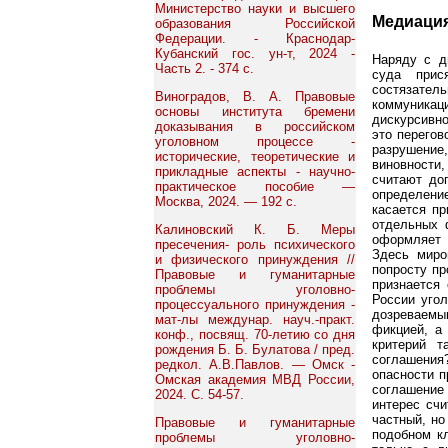
Министерство науки и высшего
Медиаци
образования Российской
Федерации. - Краснодар-
Кубанский гос. ун-т, 2024 -
Наряду с д
Часть 2. - 374 с.
суда прис
состязател
Виноградов, В. А. Правовые
коммуникац
основы института бремени
дискурсивно
доказывания в российском
это перегов
уголовном процессе -
разрушение
исторические, теоретические и
виновности
прикладные аспекты - научно-
считают дог
практическое пособие —
определение
Москва, 2024. — 192 с.
касается пр
отдельных 
Калиновский К. Б. Меры
оформляет с
пресечения- роль психического
Здесь миро
и физического принуждения //
попросту пр
Правовые и гуманитарные
признается 
проблемы уголовно-
России уго
процессуального принуждения -
дозреваемы
мат-лы междунар. науч.-практ.
фикцией, а
конф., посвящ. 70-летию со дня
критерий т
рождения Б. Б. Булатова / пред.
соглашения?
редкол. А.В.Павлов. — Омск -
опасности п
Омская академия МВД России,
соглашение 
2024. С. 54-57.
интерес счи
частный, но
Правовые и гуманитарные
подобном кл
проблемы уголовно-