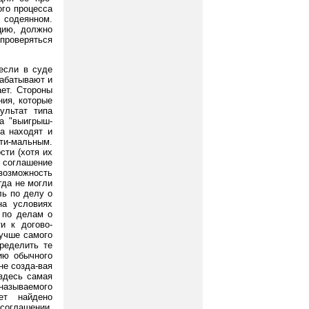
ого процесса
в содеянном.
цию, должно
проверяться
если в суде
рабатывают и
ет. Стороны
ния, которые
ультат типа
а "выигрыш-
а находят и
пти-мальным.
сти (хотя их
у соглашение
возможность
гда не могли
ль по делу о
на условиях
; по делам о
и к догово-
лучше самого
пределить те
ию обычного
не созда-вая
здесь самая
 называемого
ет найдено
соглашении,