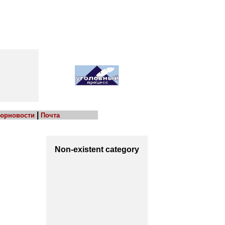
|
 юрновости
Почта
Non-existent category