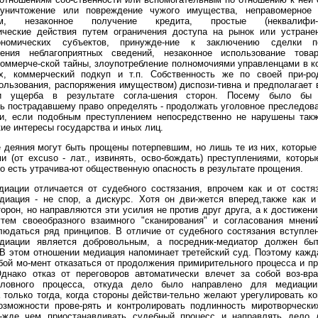
 уничтожение или повреждение чужого имущества, неправомерное 
ем, незаконное получение кредита, простые (неквалифи-ц
ические действия путем ограничения доступа на рынок или устране
ономических субъектов, принужде-ние к заключению сделки п
нения неблагоприятных сведений, незаконное использование товар
оммерче-ской тайны, злоупотребление полномочиями управленцами в 
ях, коммерческий подкуп и т.п. Собственность же по своей при-ро
ользования, распоряжения имуществом) диспози-тивна и предполагает
ии ущерба в результате согла-шения сторон. Посему было бы 
ь пострадавшему право определять - продолжать уголовное преследова
ии, если подобным преступлением непосредственно не нарушены такж
ие интересы государства и иных лиц.
е деяния могут быть прощены потерпевшим, но лишь те из них, которы
и (от excuso - лат., извинять, осво-бождать) преступлениями, котор
то есть утрачива-ют общественную опасность в результате прощения.
иации отличается от судебного состязания, впрочем как и от состя
иация - не спор, а дискурс. Хотя он дви-жется вперед,также как и
орон, но направляются эти усилия не против друг друга, а к достижен
утем своеобразного взаимного "сканирования" и согласования мнени
юдаться ряд принципов. В отличие от судебного состязания вступле
диации является добровольным, а посредник-медиатор должен бы
В этом отношении медиация напоминает третейский суд. Поэтому кажд
ой мо-мент отказаться от продолжения примирительного процесса и пр
Однако отказ от переговоров автоматически влечет за собой воз-вр
оловного процесса, откуда дело было направлено для медиации
только тогда, когда стороны действи-тельно желают урегулировать к
возможности прове-рять и контролировать подлинность миротворчески
е-жде чем приостанавливать судебный процесс и направлять дело 