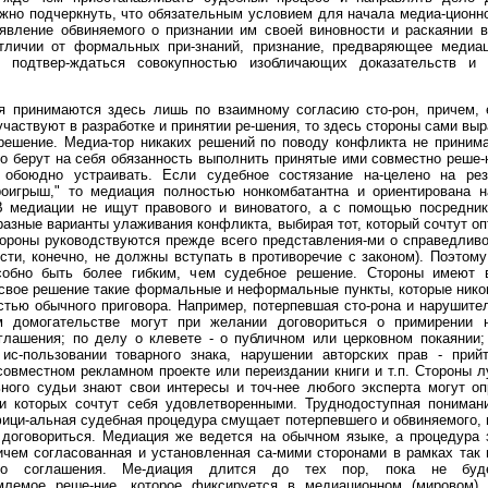
жно подчеркнуть, что обязательным условием для начала медиа-ционн
явление обвиняемого о признании им своей виновности и раскаянии 
тличии от формальных при-знаний, признание, предваряющее медиа
о подтвер-ждаться совокупностью изобличающих доказательств и 
я принимаются здесь лишь по взаимному согласию сто-рон, причем, 
участвуют в разработке и принятии ре-шения, то здесь стороны сами вы
решение. Медиа-тор никаких решений по поводу конфликта не принима
о берут на себя обязанность выполнить принятые ими совместно реше-
обоюдно устраивать. Если судебное состязание на-целено на рез
роигрыш," то медиация полностью нонкомбатантна и ориентирована н
В медиации не ищут правового и виноватого, а с помощью посредник
азные варианты улаживания конфликта, выбирая тот, который сочтут о
ороны руководствуются прежде всего представления-ми о справедливо
сти, конечно, не должны вступать в противоречие с законом). Поэтом
собно быть более гибким, чем судебное решение. Стороны имеют 
свое решение такие формальные и неформальные пункты, которые нико
стью обычного приговора. Например, потерпевшая сто-рона и нарушите
м домогательстве могут при желании договориться о примирении 
глашения; по делу о клевете - о публичном или церковном покаянии
 ис-пользовании товарного знака, нарушении авторских прав - прийт
совместном рекламном проекте или переиздании книги и т.п. Стороны 
ного судьи знают свои интересы и точ-нее любого эксперта могут о
ри которых сочтут себя удовлетворенными. Труднодоступная пониман
ици-альная судебная процедура смущает потерпевшего и обвиняемого, 
 договориться. Медиация же ведется на обычном языке, а процедура 
ичем согласованная и установленная са-мими сторонами в рамках так
ого соглашения. Ме-диация длится до тех пор, пока не буд
млемое реше-ние, которое фиксируется в медиационном (мировом) 