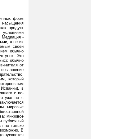
личных форм
 насыщения
как продукт
с условиями
. Медиация -
ьми, а не их
яемым своей
нием обычно
уступок. Это
омисс обычно
бвинителя от
 соглашение
ирательство.
им, который
 потерпевшим
 Испании), в
вшего с по-
ло уже не с
заключается
имы мировые
общественной
ва: ми-ровое
бы публичный
ет не только
евозможно. В
до-пускается