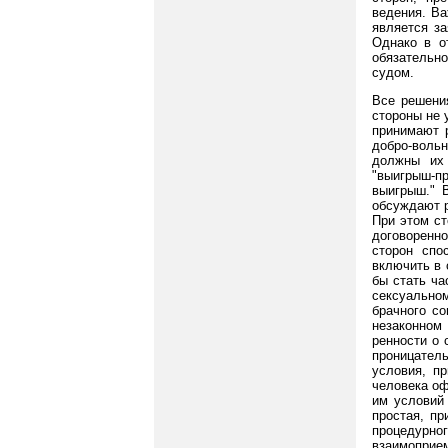
ведения. Ва
является за
Однако в о
обязательн
судом.
Все решени
стороны не 
принимают 
добро-вольн
должны их 
"выигрыш-п
выигрыш." 
обсуждают р
При этом ст
договоренно
сторон спо
включить в 
бы стать ча
сексуально
брачного со
незаконном
ренности о 
проницатель
условия, п
человека оф
им условий
простая, пр
процедурн
взаимоприе